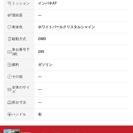
ミッション
インパネAT
過給器
―
車体色
ホワイトパールクリスタルシャイン
駆動方式
2WD
車台番号下
295
3桁
燃料
ガソリン
その他
―
全体のサイ
―
ズ
荷台寸法
―
ハンドル
右