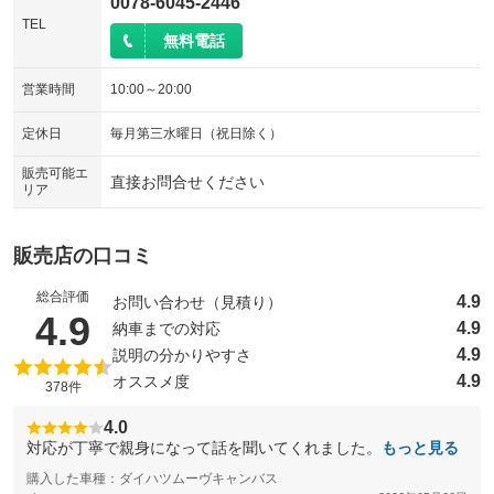
0078-6045-2446
TEL
無料電話
営業時間
10:00～20:00
定休日
毎月第三水曜日（祝日除く）
販売可能エ
直接お問合せください
リア
販売店の口コミ
総合評価
4.9
お問い合わせ（見積り）
（5点満点中）
4.9
4.9
納車までの対応
4.9
説明の分かりやすさ
4.9
オススメ度
378件
4.0
対応が丁寧で親身になって話を聞いてくれました。
もっと見る
購入した車種：ダイハツムーヴキャンバス