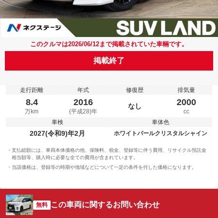
このクルマは2026/06/12まで掲載されていた車輛です。
掲載終了
走行距離
年式
修復歴
排気量
8.4
2016
2000
なし
万km
(平成28)年
cc
車検
車体色
2027(令和9)年2月
ホワイトパールクリスタルシャイン
支払総額には、車両本体価格の他、保険料、税金、登録等に伴う費用、リサイクル預託金
相当額等、購入時に必要な全ての費用が含まれています。
当該価格は、登録等の時期や地域などについて一定の条件を付した価格になります。
この車両に関するお問い合わせ
無料