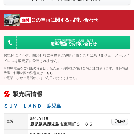
シートエアコン
全周囲カメラ
：装備なし
：装備なし
サイドカメラ
ルーフレール
この車両に関するお問い合わせ
：装備なし
無料
：装備なし
エアサスペンション
ヘッドライトウォッシャー
：装備なし
：装備なし
装備略号／用語解説
まずは在庫確認・見積り依頼
無料電話でお問い合わせ
お気軽にどうぞ。問合せ後に何度もご連絡が届くことはありません。メールア
ドレスは販売店に公開されません。
※無料電話をご利用の場合は、販売店へお客様の電話番号が通知されます。無料電話
番号ご利用の際の注意点は
こちら
IP電話、ひかり電話からはご利用いただけません。
販売店情報
ＳＵＶ ＬＡＮＤ 鹿児島
891-0115
住所
MAP
鹿児島県鹿児島市東開町３ー６５