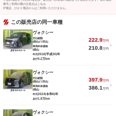
番号ご利用の際の注意点は
こちら
IP電話、ひかり電話からはご利用いただけません。
この販売店の同一車種
ヴォクシー
支払総額
222.9
万円
(税込)(リ済込)
車両本体価格
210.8
万円
(税込)
2018(平成30)年
年式
5.2万km
走行
ヴォクシー
支払総額
397.9
万円
(税込)(リ済込)
車両本体価格
386.1
万円
(税込)
2024(令和6)年
年式
1.9万km
走行
ヴォクシー