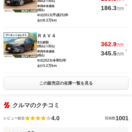
(税込)(リ済込)
車両本体価格
186.3
万円
(税込)
2013(平成25)年
年式
8.3万km
走行
ＲＡＶ４
グーネットセレクト
支払総額
362.9
万円
(税込)(リ済込)
車両本体価格
345.5
万円
(税込)
2023(令和5)年
年式
3.2万km
走行
この販売店の在庫一覧を見る
クルマのクチコミ
4.0
1001
レビュー総合
投稿数