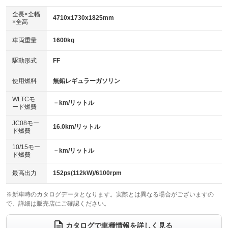
ダウンヒルアシストコントロール
アルミホイール：16インチ
：装備なし
：装備あり
全長×全幅
4710x1730x1825mm
×全高
パワーウィンドウ
盗難防止システム
革シート
ハーフレザーシート
：装備あり
：装備あり
：装備なし
：装備なし
車両重量
1600kg
アイドリングストップ
ドライブレコーダー
キーレス
LEDヘッドランプ
：装備あり
：装備あり
：装備あり
：装備あり
USB入力端子
Bluetooth接続
駆動形式
FF
HID(キセノンライト)
ポータブルナビ
：装備なし
：装備あり
：装備なし
：装備なし
100V電源
クリーンディーゼル
バックカメラ
ETC
使用燃料
無鉛レギュラーガソリン
：装備なし
：装備なし
：装備あり
：装備あり
センターデフロック
エアロ
スマートキー
：装備なし
WLTCモ
：装備なし
：装備あり
－km/リットル
ード燃費
レンタカーアップ
展示・試乗車
ローダウン
ランフラットタイヤ
：装備なし
：装備なし
：装備なし
：装備なし
JC08モー
16.0km/リットル
ド燃費
電動格納ミラー
パワーシート
3列シート
：装備あり
：装備なし
：装備あり
10/15モー
装備略号／用語解説
－km/リットル
ベンチシート
フルフラットシート
ド燃費
：装備なし
：装備なし
チップアップシート
オットマン
：装備なし
：装備なし
最高出力
152ps(112kW)/6100rpm
電動格納サードシート
シートヒーター
：装備なし
：装備なし
※新車時のカタログデータとなります。実際とは異なる場合がございますの
で、詳細は販売店にご確認ください。
ウォークスルー
後席モニター
：装備あり
：装備あり
電動リアゲート
フロントカメラ
カタログで車種情報を詳しく見る
：装備なし
：装備なし