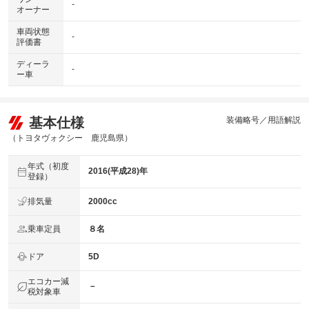
-
オーナー
車両状態
-
評価書
ディーラ
-
ー車
基本仕様
装備略号／用語解説
（トヨタヴォクシー 鹿児島県）
年式（初度
2016(平成28)年
登録）
排気量
2000cc
乗車定員
８名
ドア
5D
エコカー減
－
税対象車