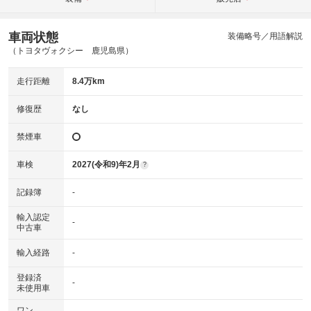
車両状態
装備略号／用語解説
（トヨタヴォクシー 鹿児島県）
走行距離
8.4万km
修復歴
なし
禁煙車
車検
2027(令和9)年2月
?
記録簿
-
輸入認定
-
中古車
輸入経路
-
登録済
-
未使用車
ワン