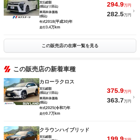
支払総額
294.9
万円
(税込)(リ済込)
車両本体価格
282.5
万円
(税込)
2018(平成30)年
年式
3.4万km
走行
この販売店の在庫一覧を見る
この販売店の新着車種
カローラクロス
支払総額
375.9
万円
(税込)(リ済込)
車両本体価格
363.7
万円
(税込)
2025(令和7)年
年式
0.7万km
走行
クラウンハイブリッド
支払総額
199.9
万円