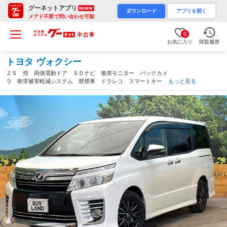
グーネットアプリ
RENEW
ダウンロード
アプリを開く
メアド不要で問い合わせ可能
0
お気に入り
閲覧履歴
トヨタ ヴォクシー
ＺＳ 煌 両側電動ドア ＳＤナビ 後席モニター バックカメ
ラ 衝突被害軽減システム 禁煙車 ドラレコ スマートキー Ｌ
もっと見る
ＥＤヘッド ビルトインＥＴＣ オートハイビーム 車線逸脱警
報 オートライト（鹿児島県）