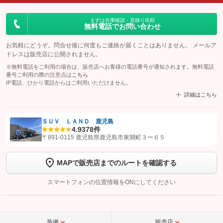
まずは在庫確認・見積り依頼
無料電話でお問い合わせ
お気軽にどうぞ。問合せ後に何度もご連絡が届くことはありません。 メールア
ドレスは販売店に公開されません。
※無料電話をご利用の場合は、販売店へお客様の電話番号が通知されます。無料電話
番号ご利用の際の注意点は
こちら
IP電話、ひかり電話からはご利用いただけません。
詳細はこちら
ＳＵＶ ＬＡＮＤ 鹿児島
4.9
378件
【STEP1】
認証画面でグーネットを友だち追加してから「許可する」ボタンを押
〒891-0115 鹿児島県鹿児島市東開町３ー６５
します
MAPで販売店までのルートを確認する
【STEP2】
トーク画面で
ボタンをタップして問い合わせを
完了してください。
スマートフォンの位置情報をONにしてください
こちら
装備
販売店