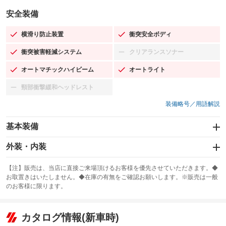
安全装備
横滑り防止装置
衝突安全ボディ
：装備あり
：装備あり
衝突被害軽減システム
クリアランスソナー
：装備あり
：装備なし
オートマチックハイビーム
オートライト
：装備あり
：装備あり
頸部衝撃緩和ヘッドレスト
：装備なし
装備略号／用語解説
基本装備
エアバッグ：運転席/助手席
外装・内装
：装備あり
スライドドア：両面電動
カーナビ：SDナビ
：装備あり
：装備あり
【注】販売は、当店に直接ご来場頂けるお客様を優先させていただきます。◆
お取置きはいたしません。◆在庫の有無をご確認お願いします。※販売は一般
サンルーフ
ABS
TV：フルセグ
：装備なし
：装備あり
：装備あり
のお客様に限ります。
エアコン
Wエアコン
オーディオ：CDまたはCDチェンジャー
：装備あり
：装備なし
：装備あり
リフトアップ
パワーステアリング
カタログ情報(新車時)
ビジュアル：-／DVD再生
：装備なし
：装備あり
：装備あり