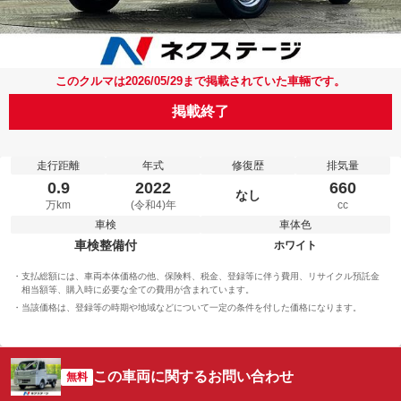
このクルマは2026/05/29まで掲載されていた車輛です。
掲載終了
走行距離
年式
修復歴
排気量
0.9
2022
660
なし
万km
(令和4)年
cc
車検
車体色
車検整備付
ホワイト
支払総額には、車両本体価格の他、保険料、税金、登録等に伴う費用、リサイクル預託金
相当額等、購入時に必要な全ての費用が含まれています。
当該価格は、登録等の時期や地域などについて一定の条件を付した価格になります。
この車両に関するお問い合わせ
無料