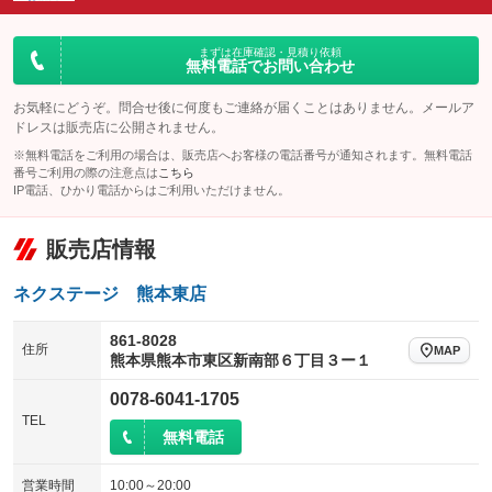
ダウンヒルアシストコントロール
アルミホイール
：装備なし
：装備なし
パワーウィンドウ
盗難防止システム
まずは在庫確認・見積り依頼
革シート
ハーフレザーシート
：装備なし
：装備なし
無料電話でお問い合わせ
：装備なし
：装備なし
アイドリングストップ
ドライブレコーダー
キーレス
LEDヘッドランプ
：装備なし
：装備なし
：装備なし
：装備なし
お気軽にどうぞ。問合せ後に何度もご連絡が届くことはありません。メールア
ドレスは販売店に公開されません。
USB入力端子
Bluetooth接続
HID(キセノンライト)
ポータブルナビ
：装備なし
：装備なし
：装備なし
：装備なし
※無料電話をご利用の場合は、販売店へお客様の電話番号が通知されます。無料電話
100V電源
クリーンディーゼル
番号ご利用の際の注意点は
こちら
バックカメラ
ETC
：装備なし
：装備なし
：装備なし
：装備なし
IP電話、ひかり電話からはご利用いただけません。
センターデフロック
エアロ
スマートキー
：装備なし
：装備なし
：装備なし
販売店情報
レンタカーアップ
展示・試乗車
ローダウン
ランフラットタイヤ
：装備なし
：装備なし
：装備なし
：装備なし
電動格納ミラー
パワーシート
3列シート
：装備なし
ネクステージ 熊本東店
：装備なし
：装備なし
装備略号／用語解説
ベンチシート
フルフラットシート
：装備なし
：装備なし
861-8028
住所
MAP
熊本県熊本市東区新南部６丁目３ー１
チップアップシート
オットマン
：装備なし
：装備なし
0078-6041-1705
電動格納サードシート
シートヒーター
：装備なし
：装備なし
TEL
無料電話
ウォークスルー
後席モニター
：装備なし
：装備なし
電動リアゲート
フロントカメラ
営業時間
10:00～20:00
：装備なし
：装備なし