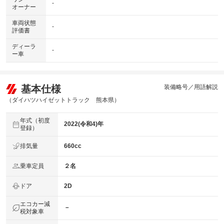
-
オーナー
車両状態
-
評価書
ディーラ
-
ー車
基本仕様
装備略号／用語解説
（ダイハツハイゼットトラック 熊本県）
年式（初度
2022(令和4)年
登録）
排気量
660cc
乗車定員
２名
ドア
2D
エコカー減
－
税対象車