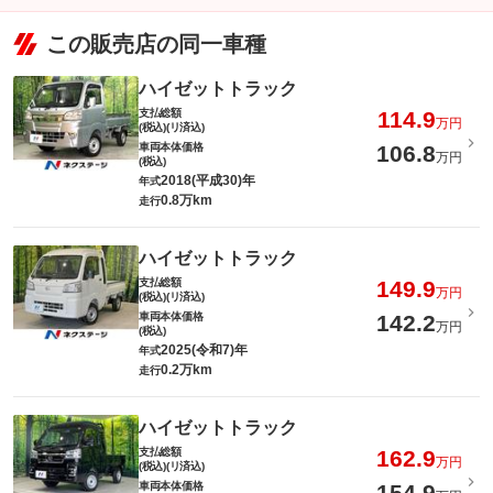
この販売店の同一車種
ハイゼットトラック
支払総額
114.9
万円
(税込)(リ済込)
車両本体価格
106.8
万円
(税込)
2018(平成30)年
年式
0.8万km
走行
ハイゼットトラック
支払総額
149.9
万円
(税込)(リ済込)
車両本体価格
142.2
万円
(税込)
2025(令和7)年
年式
0.2万km
走行
ハイゼットトラック
支払総額
162.9
万円
(税込)(リ済込)
車両本体価格
154.9