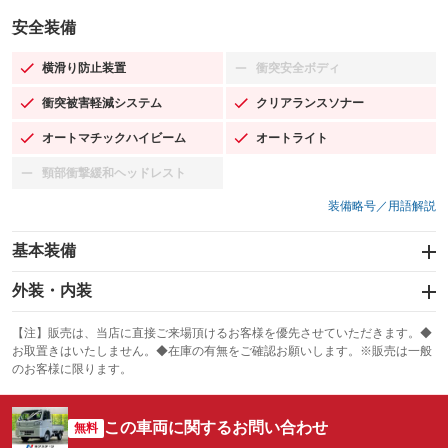
安全装備
横滑り防止装置
衝突安全ボディ
：装備あり
：装備なし
衝突被害軽減システム
クリアランスソナー
：装備あり
：装備あり
オートマチックハイビーム
オートライト
：装備あり
：装備あり
頸部衝撃緩和ヘッドレスト
：装備なし
装備略号／用語解説
基本装備
エアバッグ：運転席/助手席
外装・内装
：装備あり
スライドドア
カーナビ
：装備なし
：装備なし
【注】販売は、当店に直接ご来場頂けるお客様を優先させていただきます。◆
お取置きはいたしません。◆在庫の有無をご確認お願いします。※販売は一般
サンルーフ
ABS
TV
：装備なし
：装備あり
：装備なし
のお客様に限ります。
エアコン
Wエアコン
オーディオ
：装備あり
：装備なし
：装備なし
この車両に関するお問い合わせ
リフトアップ
パワーステアリング
無料
ビジュアル
：装備なし
：装備あり
：装備なし