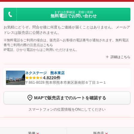
まずは在庫確認・見積り依頼
無料電話でお問い合わせ
お気軽にどうぞ。問合せ後に何度もご連絡が届くことはありません。 メールア
ドレスは販売店に公開されません。
※無料電話をご利用の場合は、販売店へお客様の電話番号が通知されます。無料電話
番号ご利用の際の注意点は
こちら
IP電話、ひかり電話からはご利用いただけません。
詳細はこちら
ネクステージ 熊本東店
4.8
220件
【STEP1】
認証画面でグーネットを友だち追加してから「許可する」ボタンを押
〒861-8028 熊本県熊本市東区新南部６丁目３ー１
します
MAPで販売店までのルートを確認する
【STEP2】
トーク画面で
ボタンをタップして問い合わせを
完了してください。
スマートフォンの位置情報をONにしてください
こちら
装備
販売店