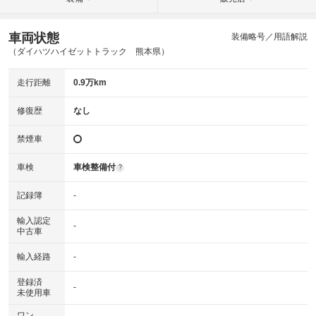
車両状態
装備略号／用語解説
（ダイハツハイゼットトラック 熊本県）
走行距離
0.9万km
修復歴
なし
禁煙車
車検
車検整備付
?
記録簿
-
輸入認定
-
中古車
輸入経路
-
登録済
-
未使用車
ワン