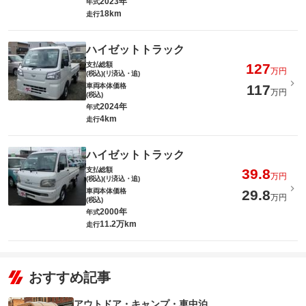
2023年
年式
18km
走行
ハイゼットトラック
支払総額
127
万円
(税込)(リ済込・追)
車両本体価格
117
万円
(税込)
2024年
年式
4km
走行
ハイゼットトラック
支払総額
39.8
万円
(税込)(リ済込・追)
車両本体価格
29.8
万円
(税込)
2000年
年式
11.2万km
走行
おすすめ記事
アウトドア・キャンプ・車中泊