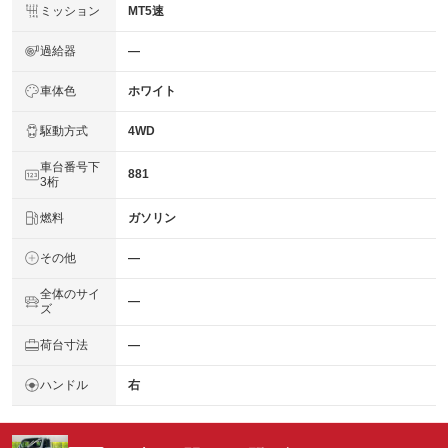
ミッション
MT5速
過給器
―
車体色
ホワイト
駆動方式
4WD
車台番号下
881
3桁
燃料
ガソリン
その他
―
全体のサイ
―
ズ
荷台寸法
―
ハンドル
右