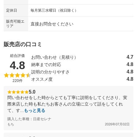
シートエアコン
全周囲カメラ
：装備なし
：装備なし
定休日
毎月第三水曜日（祝日除く）
サイドカメラ
ルーフレール
：装備なし
：装備なし
販売可能エ
直接お問合せください
リア
エアサスペンション
ヘッドライトウォッシャー
：装備なし
：装備なし
装備略号／用語解説
販売店の口コミ
総合評価
4.7
お問い合わせ（見積り）
（5点満点中）
4.8
4.8
納車までの対応
4.8
説明の分かりやすさ
4.8
オススメ度
220件
5.0
問い合わせをした時からとても丁寧に説明をしてくださり、実
際来店した時も私たちお客さんの立場に立って話をしてくれ
て、す...
もっと見る
購入した車種：日産セレナ
もち
2026年07月02日