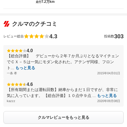
7.2万km
走行
クルマのクチコミ
4.3
303
レビュー総合
投稿数
4.0
【総合評価】 デビューから２年７か月ぶりとなるマイチェン
でＣＸ－５は一気にモダン化された。アテンザ同様、フロン
ト...
もっと見る
一条 孝
2015年04月01日
4.6
【所有期間または運転回数】納車からまだ１日ですが、非常に
気に入っています。 【総合評価】１０点中９点 ...
もっと見る
kazzz
2020年09月08日
クルマレビューをもっと見る