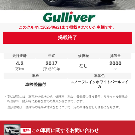
このクルマは2026/06/21まで掲載されていた車輛です。
掲載終了
走行距離
年式
修復歴
排気量
4.2
2017
2000
なし
万km
(平成29)年
cc
車検
車体色
スノーフレイクホワイトパールマイ
車検整備付
カ
支払総額には、車両本体価格の他、保険料、税金、登録等に伴う費用、リサイクル預託金
相当額等、購入時に必要な全ての費用が含まれています。
当該価格は、登録等の時期や地域などについて一定の条件を付した価格になります。
この車両に関するお問い合わせ
無料