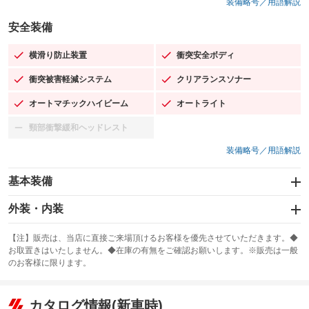
装備略号／用語解説
安全装備
横滑り防止装置
衝突安全ボディ
：装備あり
：装備あり
衝突被害軽減システム
クリアランスソナー
：装備あり
：装備あり
オートマチックハイビーム
オートライト
：装備あり
：装備あり
頸部衝撃緩和ヘッドレスト
：装備なし
装備略号／用語解説
基本装備
エアバッグ：運転席/助手席/サイド
外装・内装
：装備あり
スライドドア
カーナビ：メモリーナビ他
：装備なし
：装備あり
【注】販売は、当店に直接ご来場頂けるお客様を優先させていただきます。◆
お取置きはいたしません。◆在庫の有無をご確認お願いします。※販売は一般
サンルーフ
ABS
TV：フルセグ
：装備なし
：装備あり
：装備あり
のお客様に限ります。
エアコン
Wエアコン
オーディオ：ミュージックプレイヤー接続可
：装備あり
：装備なし
：装備あり
リフトアップ
パワーステアリング
カタログ情報(新車時)
ビジュアル
：装備なし
：装備あり