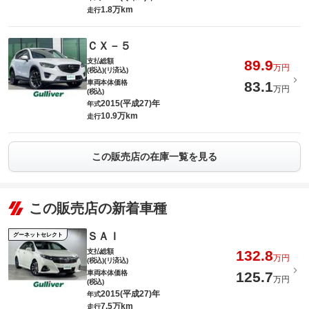
1.8万km
走行
ＣＸ－５
支払総額
89.9
万円
(税込)(リ済込)
車両本体価格
83.1
万円
(税込)
2015(平成27)年
年式
10.9万km
走行
この販売店の在庫一覧を見る
この販売店の新着車種
ＳＡＩ
グーネットセレクト
支払総額
132.8
万円
(税込)(リ済込)
車両本体価格
125.7
万円
(税込)
2015(平成27)年
年式
7.5万km
走行