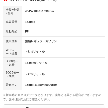
：装備なし
ダウンヒルアシストコントロール
アルミホイール：19インチ
：装備なし
：装備あり
全長×全幅
4545x1840x1690mm
×全高
パワーウィンドウ
盗難防止システム
革シート
ハーフレザーシート
：装備あり
：装備あり
：装備なし
：装備なし
車両重量
1530kg
アイドリングストップ
ドライブレコーダー
キーレス
LEDヘッドランプ
：装備あり
：装備あり
：装備あり
：装備なし
USB入力端子
Bluetooth接続
駆動形式
FF
HID(キセノンライト)
ポータブルナビ
：装備なし
：装備あり
：装備なし
：装備なし
100V電源
クリーンディーゼル
バックカメラ
ETC
使用燃料
無鉛レギュラーガソリン
：装備なし
：装備なし
：装備あり
：装備あり
センターデフロック
エアロ
スマートキー
：装備なし
WLTCモ
：装備なし
：装備あり
－km/リットル
ード燃費
レンタカーアップ
展示・試乗車
ローダウン
ランフラットタイヤ
：装備なし
：装備なし
：装備なし
：装備なし
JC08モー
16.0km/リットル
ド燃費
電動格納ミラー
パワーシート
3列シート
：装備あり
：装備なし
：装備なし
10/15モー
装備略号／用語解説
－km/リットル
ベンチシート
フルフラットシート
ド燃費
：装備なし
：装備なし
チップアップシート
オットマン
：装備なし
：装備なし
最高出力
155ps(114kW)/6000rpm
電動格納サードシート
シートヒーター
：装備なし
：装備なし
※新車時のカタログデータとなります。実際とは異なる場合がございますの
で、詳細は販売店にご確認ください。
ウォークスルー
後席モニター
：装備なし
：装備なし