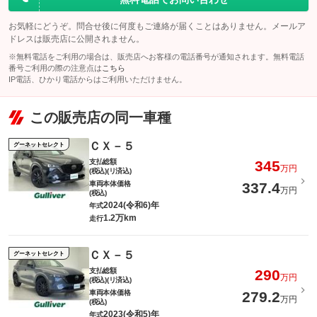
お気軽にどうぞ。問合せ後に何度もご連絡が届くことはありません。メールア
ドレスは販売店に公開されません。
※無料電話をご利用の場合は、販売店へお客様の電話番号が通知されます。無料電話
番号ご利用の際の注意点は
こちら
IP電話、ひかり電話からはご利用いただけません。
この販売店の同一車種
ＣＸ－５
グーネットセレクト
支払総額
345
万円
(税込)(リ済込)
車両本体価格
337.4
万円
(税込)
2024(令和6)年
年式
1.2万km
走行
ＣＸ－５
グーネットセレクト
支払総額
290
万円
(税込)(リ済込)
車両本体価格
279.2
万円
(税込)
2023(令和5)年
年式