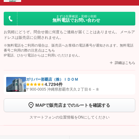
まずは在庫確認・見積り依頼
無料電話でお問い合わせ
お気軽にどうぞ。問合せ後に何度もご連絡が届くことはありません。 メールア
ドレスは販売店に公開されません。
※無料電話をご利用の場合は、販売店へお客様の電話番号が通知されます。無料電話
番号ご利用の際の注意点は
こちら
IP電話、ひかり電話からはご利用いただけません。
詳細はこちら
ガリバー那覇店（株）ＩＤＯＭ
4.7
294件
【STEP1】
認証画面でグーネットを友だち追加してから「許可する」ボタンを押
〒900-0005 沖縄県那覇市天久２丁目６－８
します
MAPで販売店までのルートを確認する
【STEP2】
トーク画面で
ボタンをタップして問い合わせを
完了してください。
スマートフォンの位置情報をONにしてください
こちら