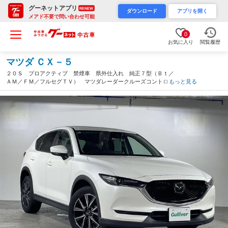
グーネットアプリ
RENEW
ダウンロード
アプリを開く
メアド不要で問い合わせ可能
0
お気に入り
閲覧履歴
マツダ ＣＸ－５
２０Ｓ プロアクティブ 禁煙車 県外仕入れ 純正７型（Ｂｔ／
ＡＭ／ＦＭ／フルセグＴＶ） マツダレーダークルーズコントロー
もっと見る
ル レーンキープアシストシステム アドバンストＳＣＢＣ バッ
クカメラ ＡＴ誤発進抑制制御 ＢＳＭ（沖縄県）