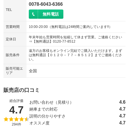
0078-6043-6366
TEL
無料電話
営業時間
10:00-20:00（無料電話は24時間ご案内しています!!）
年末年始も営業時間を短縮して休まず営業。ご連絡ください
定休日
⇒【無料通話】0120-77-8512
遠方のお客様もオンライン完結でご購入いただけます。まず
販売条件
は無料通話【０１２０－７７－８５１２】までご連絡くださ
い。
販売可能エ
全国
リア
販売店の口コミ
総合評価
4.6
お問い合わせ（見積り）
（5点満点中）
4.7
4.7
納車までの対応
4.7
説明の分かりやすさ
4.7
オススメ度
294件