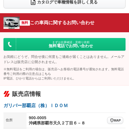
電動リアゲート
フロントカメラ
カタログで車種情報を詳しく見る
：装備なし
：装備なし
シートエアコン
全周囲カメラ
：装備なし
：装備なし
サイドカメラ
ルーフレール
この車両に関するお問い合わせ
：装備なし
無料
：装備なし
エアサスペンション
ヘッドライトウォッシャー
：装備なし
：装備なし
装備略号／用語解説
まずは在庫確認・見積り依頼
無料電話でお問い合わせ
お気軽にどうぞ。問合せ後に何度もご連絡が届くことはありません。メールア
ドレスは販売店に公開されません。
※無料電話をご利用の場合は、販売店へお客様の電話番号が通知されます。無料電話
番号ご利用の際の注意点は
こちら
IP電話、ひかり電話からはご利用いただけません。
販売店情報
ガリバー那覇店（株）ＩＤＯＭ
900-0005
住所
MAP
沖縄県那覇市天久２丁目６－８