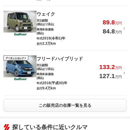
ウェイク
支払総額
89.8
万円
(税込)(リ済込)
車両本体価格
84.8
万円
(税込)
2019(令和1)年
年式
2.3万km
走行
フリードハイブリッド
グーネットセレクト
支払総額
133.2
万円
(税込)(リ済込)
車両本体価格
127.1
万円
(税込)
2018(平成30)年
年式
9.4万km
走行
この販売店の在庫一覧を見る
探している条件に近いクルマ