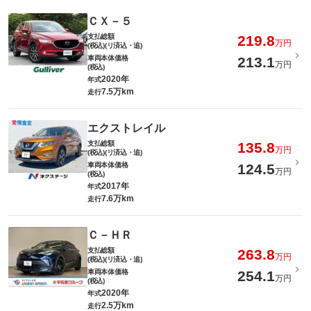
ＣＸ－５
支払総額
219.8
万円
(税込)(リ済込・追)
車両本体価格
213.1
万円
(税込)
2020年
年式
7.5万km
走行
エクストレイル
支払総額
135.8
万円
(税込)(リ済込・追)
車両本体価格
124.5
万円
(税込)
2017年
年式
7.6万km
走行
Ｃ－ＨＲ
支払総額
263.8
万円
(税込)(リ済込・追)
車両本体価格
254.1
万円
(税込)
2020年
年式
2.5万km
走行