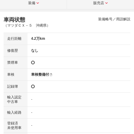
装備
販売店
車両状態
装備略号／用語解説
（マツダＣＸ－５ 沖縄県）
走行距離
4.2万km
修復歴
なし
禁煙車
車検
車検整備付
?
記録簿
輸入認定
-
中古車
輸入経路
-
登録済
-
未使用車