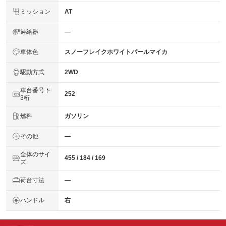
ミッション
AT
過給器
―
車体色
スノーフレイクホワイトパールマイカ
駆動方式
2WD
車台番号下
252
3桁
燃料
ガソリン
その他
―
全体のサイ
455 / 184 / 169
ズ
荷台寸法
―
ハンドル
右