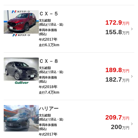
ＣＸ－５
支払総額
172.9
万円
(税込)(リ済込・追)
車両本体価格
155.8
万円
(税込)
2017年
年式
6.1万km
走行
ＣＸ－８
支払総額
189.8
万円
(税込)(リ済込・追)
車両本体価格
182.7
万円
(税込)
2018年
年式
7.4万km
走行
ハリアー
支払総額
209.7
万円
(税込)(リ済込・追)
車両本体価格
200
万円
(税込)
2017年
年式