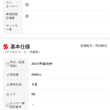
ワン
オーナー
車両状態
評価書
ディーラ
-
ー車
基本仕様
装備略号／用語解説
（マツダＣＸ－５ 沖縄県）
年式（初度
2017(平成29)年
登録）
排気量
2000cc
乗車定員
５名
ドア
5D
エコカー減
－
税対象車