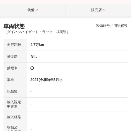
装備
販売店
車両状態
装備略号／用語解説
（ダイハツハイゼットトラック 福岡県）
走行距離
4.7万km
修復歴
なし
禁煙車
車検
2027(令和9)年5月
?
記録簿
-
輸入認定
-
中古車
輸入経路
-
登録済
-