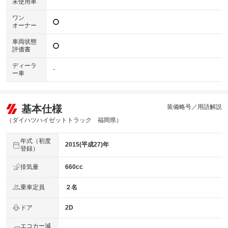
未使用車
ワン
オーナー
車両状態
評価書
ディーラ
-
ー車
基本仕様
装備略号／用語解説
（ダイハツハイゼットトラック 福岡県）
年式（初度
2015(平成27)年
登録）
排気量
660cc
乗車定員
２名
ドア
2D
エコカー減