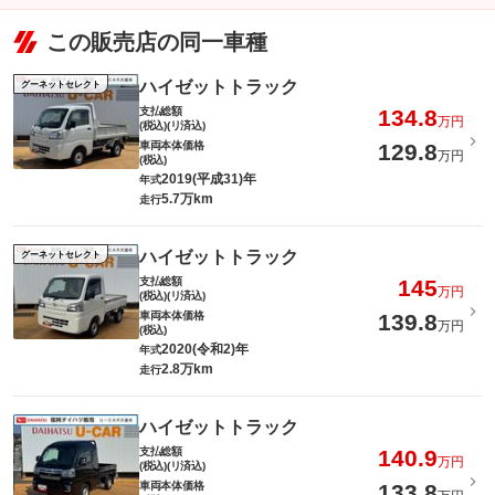
この販売店の同一車種
ハイゼットトラック
グーネットセレクト
支払総額
134.8
万円
(税込)(リ済込)
車両本体価格
129.8
万円
(税込)
2019(平成31)年
年式
5.7万km
走行
ハイゼットトラック
グーネットセレクト
支払総額
145
万円
(税込)(リ済込)
車両本体価格
139.8
万円
(税込)
2020(令和2)年
年式
2.8万km
走行
ハイゼットトラック
支払総額
140.9
万円
(税込)(リ済込)
車両本体価格
133.8