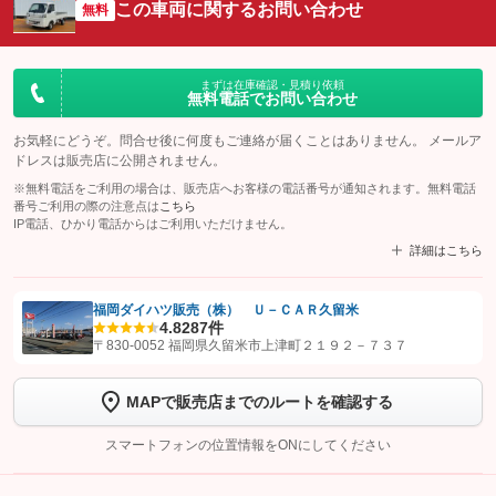
この車両に関するお問い合わせ
無料
まずは在庫確認・見積り依頼
無料電話でお問い合わせ
お気軽にどうぞ。問合せ後に何度もご連絡が届くことはありません。 メールア
ドレスは販売店に公開されません。
※無料電話をご利用の場合は、販売店へお客様の電話番号が通知されます。無料電話
番号ご利用の際の注意点は
こちら
IP電話、ひかり電話からはご利用いただけません。
詳細はこちら
福岡ダイハツ販売（株） Ｕ－ＣＡＲ久留米
4.8
287件
【STEP1】
認証画面でグーネットを友だち追加してから「許可する」ボタンを押
〒830-0052 福岡県久留米市上津町２１９２－７３７
します
MAPで販売店までのルートを確認する
【STEP2】
トーク画面で
ボタンをタップして問い合わせを
完了してください。
スマートフォンの位置情報をONにしてください
こちら