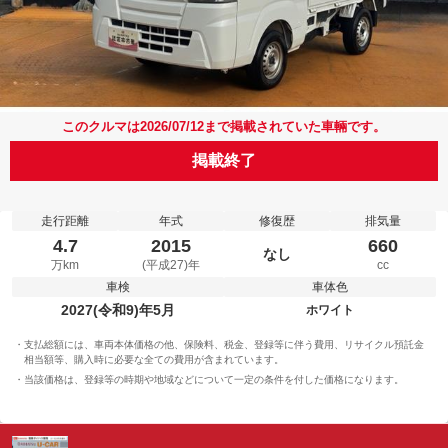
このクルマは2026/07/12まで掲載されていた車輛です。
掲載終了
走行距離
年式
修復歴
排気量
4.7
2015
660
なし
万km
(平成27)年
cc
車検
車体色
2027(令和9)年5月
ホワイト
支払総額には、車両本体価格の他、保険料、税金、登録等に伴う費用、リサイクル預託金
相当額等、購入時に必要な全ての費用が含まれています。
当該価格は、登録等の時期や地域などについて一定の条件を付した価格になります。