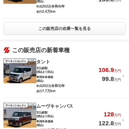
万円
(税込)
2022(令和4)年
年式
2.4万km
走行
この販売店の在庫一覧を見る
この販売店の新着車種
タント
グーネットセレクト
支払総額
106.9
万円
(税込)(リ済込)
車両本体価格
99.8
万円
(税込)
2021(令和3)年
年式
7.7万km
走行
ムーヴキャンバス
グーネットセレクト
支払総額
128
万円
(税込)(リ済込)
車両本体価格
122.8
万円
(税込)