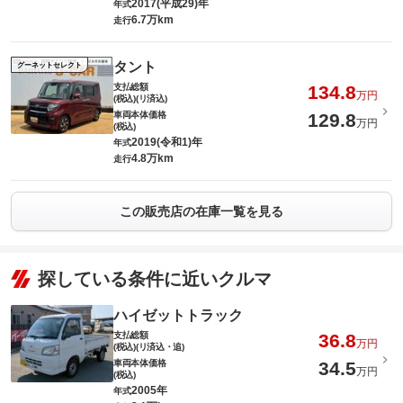
2017(平成29)年
年式
6.7万km
走行
タント
グーネットセレクト
支払総額
134.8
万円
(税込)(リ済込)
車両本体価格
129.8
万円
(税込)
2019(令和1)年
年式
4.8万km
走行
この販売店の在庫一覧を見る
探している条件に近いクルマ
ハイゼットトラック
支払総額
36.8
万円
(税込)(リ済込・追)
車両本体価格
34.5
万円
(税込)
2005年
年式