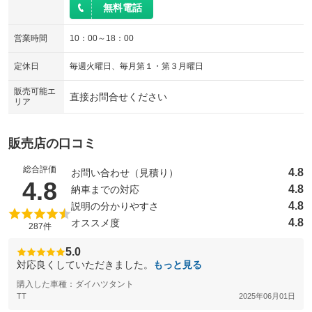
無料電話
電動リアゲート
フロントカメラ
：装備なし
：装備なし
営業時間
10：00～18：00
シートエアコン
全周囲カメラ
：装備なし
：装備なし
定休日
毎週火曜日、毎月第１・第３月曜日
サイドカメラ
ルーフレール
：装備なし
：装備なし
販売可能エ
エアサスペンション
ヘッドライトウォッシャー
：装備なし
：装備なし
直接お問合せください
リア
装備略号／用語解説
販売店の口コミ
総合評価
4.8
お問い合わせ（見積り）
（5点満点中）
4.8
4.8
納車までの対応
4.8
説明の分かりやすさ
4.8
オススメ度
287件
5.0
対応良くしていただきました。
もっと見る
購入した車種：ダイハツタント
TT
2025年06月01日