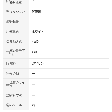
－
税対象車
ミッション
MT5速
過給器
―
車体色
ホワイト
駆動方式
4WD
車台番号下
278
3桁
燃料
ガソリン
その他
―
全体のサイ
―
ズ
荷台寸法
―
ハンドル
右