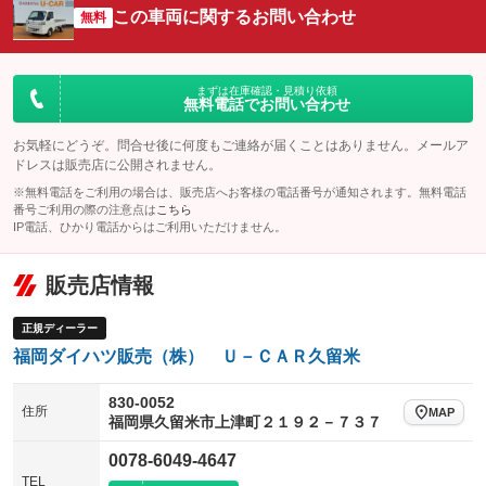
この車両に関するお問い合わせ
リフトアップ
パワーステアリング
無料
ビジュアル
：装備なし
：装備あり
：装備なし
ダウンヒルアシストコントロール
アルミホイール
：装備なし
：装備なし
パワーウィンドウ
盗難防止システム
まずは在庫確認・見積り依頼
革シート
ハーフレザーシート
：装備なし
：装備なし
無料電話でお問い合わせ
：装備なし
：装備なし
アイドリングストップ
ドライブレコーダー
キーレス
LEDヘッドランプ
：装備なし
：装備なし
：装備なし
：装備なし
お気軽にどうぞ。問合せ後に何度もご連絡が届くことはありません。メールア
ドレスは販売店に公開されません。
USB入力端子
Bluetooth接続
HID(キセノンライト)
ポータブルナビ
：装備なし
：装備なし
：装備なし
：装備なし
※無料電話をご利用の場合は、販売店へお客様の電話番号が通知されます。無料電話
100V電源
クリーンディーゼル
番号ご利用の際の注意点は
こちら
バックカメラ
ETC
：装備なし
：装備なし
：装備なし
：装備なし
IP電話、ひかり電話からはご利用いただけません。
センターデフロック
エアロ
スマートキー
：装備なし
：装備なし
：装備なし
販売店情報
レンタカーアップ
展示・試乗車
ローダウン
ランフラットタイヤ
：装備なし
：装備なし
：装備なし
：装備なし
電動格納ミラー
パワーシート
3列シート
：装備なし
正規ディーラー
：装備なし
：装備なし
福岡ダイハツ販売（株） Ｕ－ＣＡＲ久留米
装備略号／用語解説
ベンチシート
フルフラットシート
：装備なし
：装備なし
チップアップシート
オットマン
830-0052
：装備なし
：装備なし
住所
MAP
福岡県久留米市上津町２１９２－７３７
電動格納サードシート
シートヒーター
：装備なし
：装備なし
0078-6049-4647
ウォークスルー
後席モニター
TEL
：装備なし
：装備なし