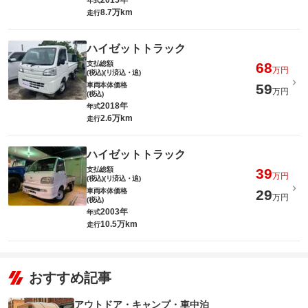
2015年
年式
8.7万km
走行
ハイゼットトラック
支払総額
68
万円
(税込)(リ済込・追)
車両本体価格
59
万円
(税込)
2018年
年式
2.6万km
走行
ハイゼットトラック
支払総額
39
万円
(税込)(リ済込・追)
車両本体価格
29
万円
(税込)
2003年
年式
10.5万km
走行
おすすめ記事
アウトドア・キャンプ・車中泊