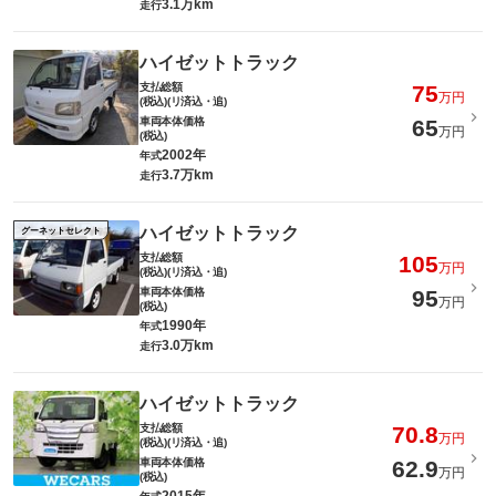
3.1万km
走行
ハイゼットトラック
支払総額
75
万円
(税込)(リ済込・追)
車両本体価格
65
万円
(税込)
2002年
年式
3.7万km
走行
ハイゼットトラック
グーネットセレクト
支払総額
105
万円
(税込)(リ済込・追)
車両本体価格
95
万円
(税込)
1990年
年式
3.0万km
走行
ハイゼットトラック
支払総額
70.8
万円
(税込)(リ済込・追)
車両本体価格
62.9
万円
(税込)