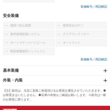
装備略号／用語解説
安全装備
横滑り防止装置
衝突安全ボディ
：装備なし
：装備なし
衝突被害軽減システム
クリアランスソナー
：装備なし
：装備なし
オートマチックハイビーム
オートライト
：装備なし
：装備なし
頸部衝撃緩和ヘッドレスト
：装備なし
装備略号／用語解説
基本装備
エアバッグ：運転席
外装・内装
：装備あり
スライドドア
カーナビ
：装備なし
：装備なし
【注】販売は、当店に直接ご来場頂けるお客様を優先させていただきます。◆
お取置きはいたしません。◆在庫の有無をご確認お願いします。※販売は一般
サンルーフ
ABS
TV
：装備なし
：装備なし
：装備なし
のお客様に限ります。
エアコン
Wエアコン
オーディオ
：装備あり
：装備なし
：装備なし