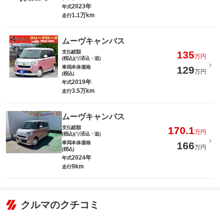
2023年
年式
1.1万km
走行
ムーヴキャンバス
支払総額
135
万円
(税込)(リ済込・追)
車両本体価格
129
万円
(税込)
2019年
年式
3.5万km
走行
ムーヴキャンバス
支払総額
170.1
万円
(税込)(リ済込・追)
車両本体価格
166
万円
(税込)
2024年
年式
9km
走行
クルマのクチコミ