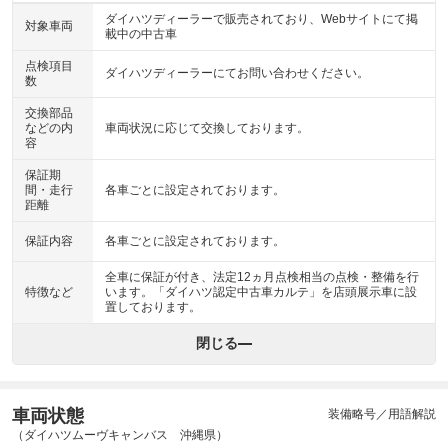
ダイハツディーラーで販売されており、Webサイトにて掲
対象車両
載中の中古車
点検項目
ダイハツディーラーにてお問い合わせください。
数
交換部品
などの内
車両状況に応じて交換しております。
容
保証期
間・走行
各車ごとに設定されております。
距離
保証内容
各車ごとに設定されております。
全車に保証が付き、法定12ヵ月点検相当の点検・整備を行
特徴など
います。「ダイハツ認定中古車カルテ」を店頭展示車に設
置しております。
閉じる
車両状態
装備略号／用語解説
（ダイハツムーヴキャンバス 沖縄県）