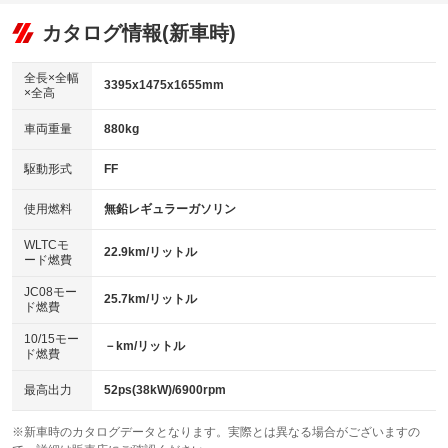
：装備なし
リフトアップ
パワーステアリング
カタログ情報(新車時)
ビジュアル
：装備なし
：装備あり
：装備なし
ダウンヒルアシストコントロール
アルミホイール
：装備なし
：装備なし
全長×全幅
3395x1475x1655mm
×全高
パワーウィンドウ
盗難防止システム
革シート
ハーフレザーシート
：装備あり
：装備なし
：装備なし
：装備なし
車両重量
880kg
アイドリングストップ
ドライブレコーダー
キーレス
LEDヘッドランプ
：装備なし
：装備なし
：装備あり
：装備なし
USB入力端子
Bluetooth接続
駆動形式
FF
HID(キセノンライト)
ポータブルナビ
：装備なし
：装備なし
：装備なし
：装備なし
100V電源
クリーンディーゼル
バックカメラ
ETC
使用燃料
無鉛レギュラーガソリン
：装備なし
：装備なし
：装備なし
：装備なし
センターデフロック
エアロ
スマートキー
：装備なし
WLTCモ
：装備なし
：装備あり
22.9km/リットル
ード燃費
レンタカーアップ
展示・試乗車
ローダウン
ランフラットタイヤ
：装備なし
：装備なし
：装備なし
：装備なし
JC08モー
25.7km/リットル
ド燃費
電動格納ミラー
パワーシート
3列シート
：装備なし
：装備なし
：装備なし
10/15モー
装備略号／用語解説
－km/リットル
ベンチシート
フルフラットシート
ド燃費
：装備なし
：装備なし
チップアップシート
オットマン
：装備なし
：装備なし
最高出力
52ps(38kW)/6900rpm
電動格納サードシート
シートヒーター
：装備なし
：装備なし
※新車時のカタログデータとなります。実際とは異なる場合がございますの