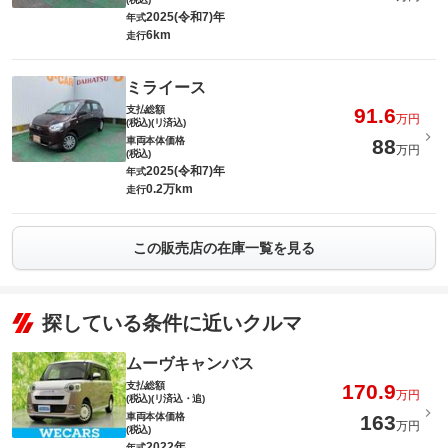
2025(令和7)年
年式
6km
走行
ミライース
支払総額
91.6
万円
(税込)(リ済込)
車両本体価格
88
万円
(税込)
2025(令和7)年
年式
0.2万km
走行
この販売店の在庫一覧を見る
探している条件に近いクルマ
ムーヴキャンバス
支払総額
170.9
万円
(税込)(リ済込・追)
車両本体価格
163
万円
(税込)
2022年
年式