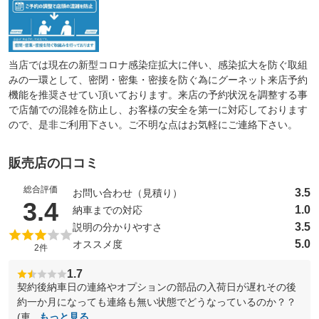
当店では現在の新型コロナ感染症拡大に伴い、感染拡大を防ぐ取組
みの一環として、密閉・密集・密接を防ぐ為にグーネット来店予約
機能を推奨させてい頂いております。来店の予約状況を調整する事
で店舗での混雑を防止し、お客様の安全を第一に対応しております
ので、是非ご利用下さい。ご不明な点はお気軽にご連絡下さい。
販売店の口コミ
総合評価
3.5
お問い合わせ（見積り）
（5点満点中）
3.4
1.0
納車までの対応
3.5
説明の分かりやすさ
5.0
オススメ度
2件
1.7
契約後納車日の連絡やオプションの部品の入荷日が遅れその後
約一か月になっても連絡も無い状態でどうなっているのか？？
(車...
もっと見る