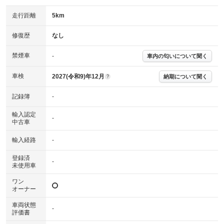
走行距離
5km
修復歴
なし
禁煙車
-
車内の匂いについて聞く
車検
2027(令和9)年12月
納期について聞く
?
記録簿
-
輸入認定
-
中古車
輸入経路
-
登録済
-
未使用車
ワン
オーナー
車両状態
-
評価書