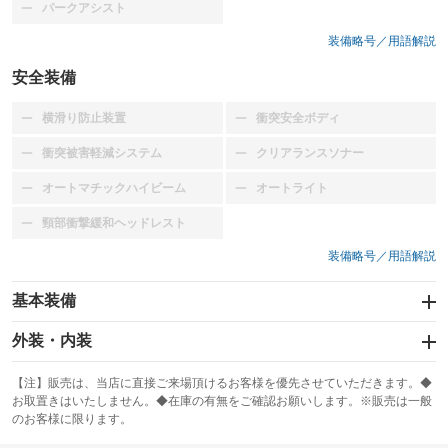
パークアシスト
：装備なし
装備略号／用語解説
安全装備
横滑り防止装置
衝突安全ボディ
：装備なし
：装備なし
衝突被害軽減システム
クリアランスソナー
：装備なし
：装備なし
オートマチックハイビーム
オートライト
：装備なし
：装備なし
頸部衝撃緩和ヘッドレスト
：装備なし
装備略号／用語解説
基本装備
エアバッグ：運転席
外装・内装
：装備あり
スライドドア
カーナビ
：装備なし
：装備なし
【注】販売は、当店に直接ご来場頂けるお客様を優先させていただきます。◆
お取置きはいたしません。◆在庫の有無をご確認お願いします。※販売は一般
サンルーフ
ABS
TV：TV
：装備なし
：装備あり
：装備あり
のお客様に限ります。
エアコン
Wエアコン
オーディオ
：装備あり
：装備なし