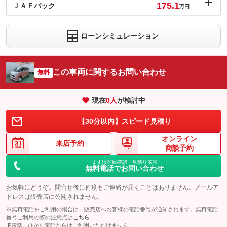
175.1
ＪＡＦパック
万円
内：オプシ
0.6
ョン価格
万円
ローンシミュレーション
(税込)
車両本体価
170
万円
格
この車両に関するお問い合わせ
無料
現在
0
人
が検討中
パック内容
ＪＡＦへのご加入で、「バッテリー上がり」「キーとじ込み」な
【30分以内】スピード見積り
ど年中無休・２４時間対応。安心なカーライフサポートを力強く
お手伝いします！
オンライン
来店予約
商談予約
備考
－
まずは在庫確認・見積り依頼
無料電話でお問い合わせ
このパックの見積もり依頼（無料）
お気軽にどうぞ。問合せ後に何度もご連絡が届くことはありません。メールア
ドレスは販売店に公開されません。
※無料電話をご利用の場合は、販売店へお客様の電話番号が通知されます。無料電話
番号ご利用の際の注意点は
こちら
IP電話、ひかり電話からはご利用いただけません。