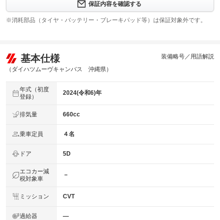
修理回数
-
保証内容を確認する
※消耗部品（タイヤ・バッテリー・ブレーキパッド等）は保証対象外です。
上限金額
-
免責金
無し
基本仕様
装備略号／用語解説
保証修理
-
受付先
（ダイハツムーヴキャンバス 沖縄県）
整備付 法定12ヶ月または法定24ヶ月点検整備付
年式（初度
法定整備
※車検なし・車検整備付の場合は法定24ヶ月点検整備付
2024(令和6)年
登録）
※商用車は6ヶ月または12ヶ月点検整備付
法定整備
排気量
660cc
定期点検整備：付、定期点検整備料金：車両価格に含む
について
乗車定員
４名
ドア
5D
エコカー減
－
税対象車
ミッション
CVT
過給器
―