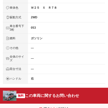
車体色
Ｗ２５ Ｘ Ｒ７８
駆動方式
2WD
車台番号下
053
3桁
燃料
ガソリン
その他
―
全体のサイ
―
ズ
荷台寸法
―
ハンドル
右
この車両に関するお問い合わせ
無料