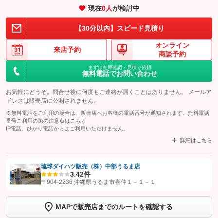
現在
0
人
が検討中
【30分以内】スピード見積り
オンライン
来店予約
商談予約
まずは在庫確認・見積り依頼
無料電話でお問い合わせ
お気軽にどうぞ。問合せ後に何度もご連絡が届くことはありません。 メールア
ドレスは販売店に公開されません。
※無料電話をご利用の場合は、販売店へお客様の電話番号が通知されます。無料電話
番号ご利用の際の注意点は
こちら
IP電話、ひかり電話からはご利用いただけません。
詳細はこちら
琉球ダイハツ販売（株）中部うるま店
3.4
2件
【STEP1】
認証画面でグーネットを友だち追加してから「許可する」ボタンを押
〒904-2236 沖縄県うるま市喜仲１－１－１
します
MAPで販売店までのルートを確認する
【STEP2】
トーク画面で
ボタンをタップして問い合わせを