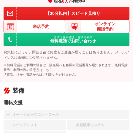
現在
0
人
が検討中
【30分以内】スピード見積り
オンライン
来店予約
商談予約
まずは在庫確認・見積り依頼
無料電話でお問い合わせ
お気軽にどうぞ。問合せ後に何度もご連絡が届くことはありません。 メールア
ドレスは販売店に公開されません。
※無料電話をご利用の場合は、販売店へお客様の電話番号が通知されます。無料電話
番号ご利用の際の注意点は
こちら
IP電話、ひかり電話からはご利用いただけません。
装備
運転支援
オートクルーズコントロール
：装備なし
レーンアシスト
自動駐車システム
：装備なし
：装備なし