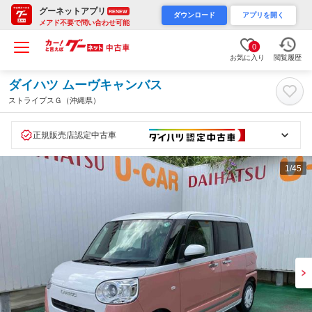
グーネットアプリ
RENEW
ダウンロード
アプリを開く
メアド不要で問い合わせ可能
0
お気に入り
閲覧履歴
ダイハツ ムーヴキャンバス
ストライプスＧ（沖縄県）
正規販売店認定中古車
1
/45