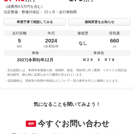
（諸費用4.5万円を含む）
法定整備：
整備付
保証：
12ヶ月・走行無制限
希望予算で相談してみる
価格変更をお知らせ
走行距離
年式
修復歴
排気量
5
2024
660
なし
km
(令和6)年
cc
車検
車体色
2027(令和9)年12月
Ｗ２５ Ｘ Ｒ７８
支払総額には、車両本体価格の他、保険料、税金、登録等に伴う費用、リサイクル預託金
相当額等、購入時に必要な全ての費用が含まれています。
当該価格は、登録等の時期や地域などについて一定の条件を付した価格になります。
気になることを聞いてみよう！
今すぐお問い合わせ
無料