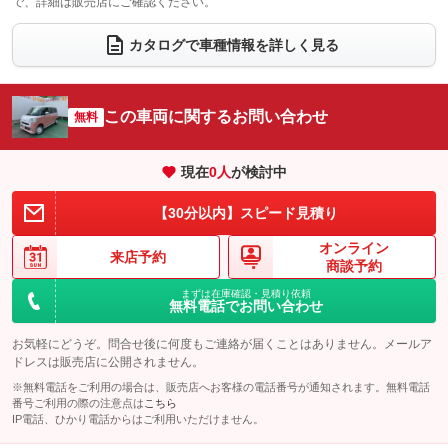
で、詳細は販売店にご確認ください。
ウォークスルー
後席モニター
：装備なし
：装備なし
電動リアゲート
フロントカメラ
カタログで車種情報を詳しく見る
：装備なし
：装備なし
シートエアコン
全周囲カメラ
：装備なし
：装備なし
サイドカメラ
ルーフレール
この車両に関するお問い合わせ
：装備なし
無料
：装備なし
エアサスペンション
ヘッドライトウォッシャー
：装備なし
：装備なし
現在
0
人
が検討中
装備略号／用語解説
【30分以内】スピード見積り
オンライン
来店予約
商談予約
まずは在庫確認・見積り依頼
無料電話でお問い合わせ
お気軽にどうぞ。問合せ後に何度もご連絡が届くことはありません。メールア
ドレスは販売店に公開されません。
※無料電話をご利用の場合は、販売店へお客様の電話番号が通知されます。無料電話
番号ご利用の際の注意点は
こちら
IP電話、ひかり電話からはご利用いただけません。