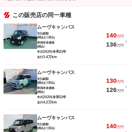
この販売店の同一車種
ムーヴキャンバス
支払総額
140
万円
(税込)(リ済込)
車両本体価格
136
万円
(税込)
2020(令和2)年
年式
3.4万km
走行
ムーヴキャンバス
支払総額
130
万円
(税込)(リ済込)
車両本体価格
126
万円
(税込)
2020(令和2)年
年式
4.2万km
走行
ムーヴキャンバス
支払総額
140
万円
(税込)(リ済込)