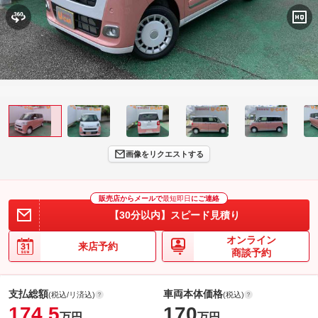
画像をリクエストする
販売店からメールで
最短即日
にご連絡
【30分以内】スピード見積り
オンライン
来店予約
商談予約
支払総額
車両本体価格
(税込/リ済込)
(税込)
174.5
170
万円
万円