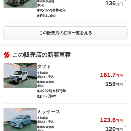
車両本体価格
136
万円
(税込)
2022(令和4)年
年式
6.2万km
走行
この販売店の在庫一覧を見る
この販売店の新着車種
タフト
支払総額
161.7
万円
(税込)(リ済込)
車両本体価格
158
万円
(税込)
2025(令和7)年
年式
0.2万km
走行
ミライース
支払総額
123.6
万円
(税込)(リ済込)
車両本体価格
120
万円
(税込)