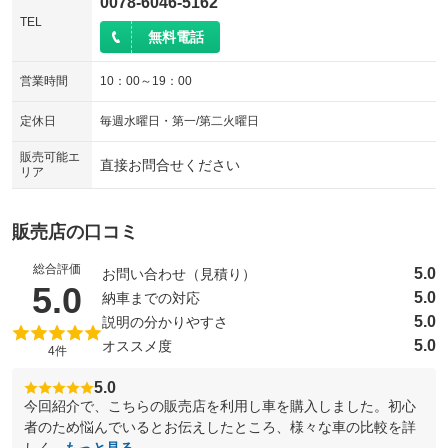
0078-6046-5162
TEL
無料電話
営業時間
10：00～19：00
定休日
毎週水曜日・第一/第二火曜日
販売可能エ
直接お問合せください
リア
販売店の口コミ
総合評価
5.0
お問い合わせ（見積り）
（5点満点中）
5.0
5.0
納車までの対応
5.0
説明の分かりやすさ
5.0
オススメ度
4件
5.0
今回紹介で、こちらの販売店を利用し車を購入しました。初心
者のため悩んでいるとお伝えしたところ、様々な車の比較を詳