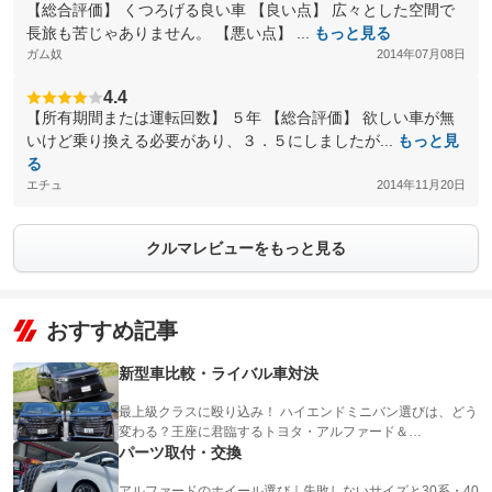
【総合評価】 くつろげる良い車 【良い点】 広々とした空間で
長旅も苦じゃありません。 【悪い点】 ...
もっと見る
ガム奴
2014年07月08日
4.4
【所有期間または運転回数】 ５年 【総合評価】 欲しい車が無
いけど乗り換える必要があり、３．５にしましたが...
もっと見
る
エチュ
2014年11月20日
クルマレビューをもっと見る
おすすめ記事
新型車比較・ライバル車対決
最上級クラスに殴り込み！ ハイエンドミニバン選びは、どう
変わる？王座に君臨するトヨタ・アルファード＆…
パーツ取付・交換
アルファードのホイール選び｜失敗しないサイズと30系・40