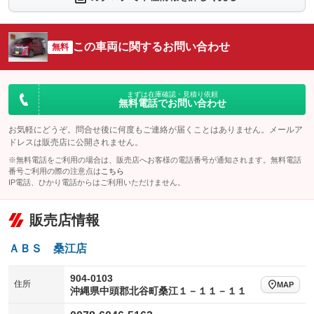
シートエアコン
全周囲カメラ
：装備なし
：装備なし
サイドカメラ
ルーフレール
この車両に関するお問い合わせ
：装備なし
無料
：装備なし
エアサスペンション
ヘッドライトウォッシャー
：装備なし
：装備なし
装備略号／用語解説
まずは在庫確認・見積り依頼
無料電話でお問い合わせ
お気軽にどうぞ。問合せ後に何度もご連絡が届くことはありません。メールア
ドレスは販売店に公開されません。
※無料電話をご利用の場合は、販売店へお客様の電話番号が通知されます。無料電話
番号ご利用の際の注意点は
こちら
IP電話、ひかり電話からはご利用いただけません。
販売店情報
ＡＢＳ 桑江店
904-0103
住所
MAP
沖縄県中頭郡北谷町桑江１－１１－１１