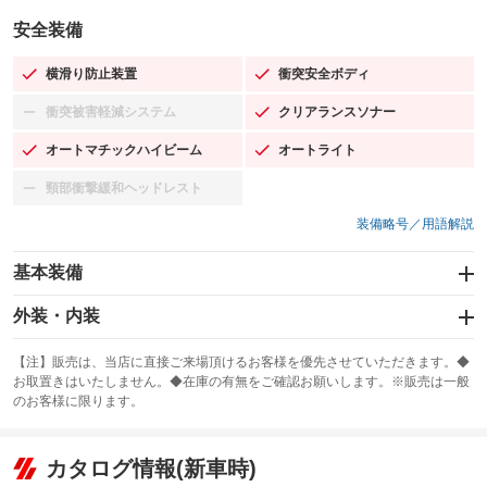
安全装備
横滑り防止装置
衝突安全ボディ
：装備あり
：装備あり
衝突被害軽減システム
クリアランスソナー
：装備なし
：装備あり
オートマチックハイビーム
オートライト
：装備あり
：装備あり
頸部衝撃緩和ヘッドレスト
：装備なし
装備略号／用語解説
基本装備
エアバッグ：運転席/助手席/サイド
外装・内装
：装備あり
スライドドア：両面電動
カーナビ：SDナビ
：装備あり
：装備あり
【注】販売は、当店に直接ご来場頂けるお客様を優先させていただきます。◆
お取置きはいたしません。◆在庫の有無をご確認お願いします。※販売は一般
サンルーフ
ABS
TV：フルセグ
：装備なし
：装備あり
：装備あり
のお客様に限ります。
エアコン
Wエアコン
オーディオ：CDまたはCDチェンジャー
：装備なし
：装備あり
：装備あり
リフトアップ
パワーステアリング
カタログ情報(新車時)
ビジュアル：-／DVD再生
：装備なし
：装備あり
：装備あり