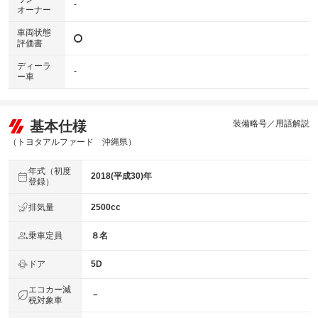
-
オーナー
車両状態
評価書
ディーラ
-
ー車
基本仕様
装備略号／用語解説
（トヨタアルファード 沖縄県）
年式（初度
2018(平成30)年
登録）
排気量
2500cc
乗車定員
８名
ドア
5D
エコカー減
－
税対象車