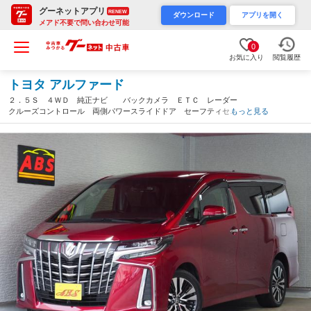
グーネットアプリ
RENEW
ダウンロード
アプリを開く
メアド不要で問い合わせ可能
0
お気に入り
閲覧履歴
トヨタ アルファード
２．５Ｓ ４ＷＤ 純正ナビ バックカメラ ＥＴＣ レーダー
クルーズコントロール 両側パワースライドドア セーフティセン
もっと見る
ス ２眼ＬＥＤヘッドライト レーダー探知機 ドライブレコーダ
ー ２．５ＳＣ純正アルミ（沖縄県）