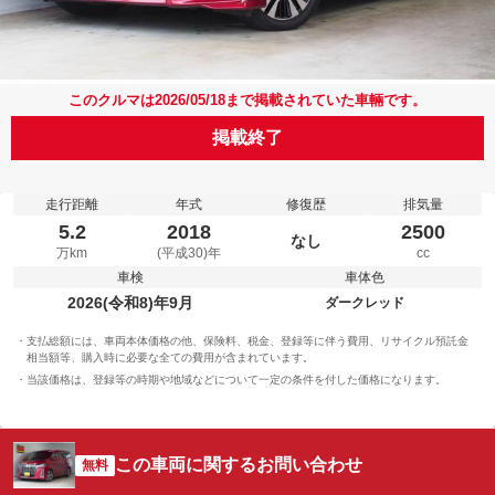
このクルマは2026/05/18まで掲載されていた車輛です。
掲載終了
走行距離
年式
修復歴
排気量
5.2
2018
2500
なし
万km
(平成30)年
cc
車検
車体色
2026(令和8)年9月
ダークレッド
支払総額には、車両本体価格の他、保険料、税金、登録等に伴う費用、リサイクル預託金
相当額等、購入時に必要な全ての費用が含まれています。
当該価格は、登録等の時期や地域などについて一定の条件を付した価格になります。
この車両に関するお問い合わせ
無料