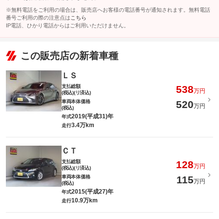
※無料電話をご利用の場合は、販売店へお客様の電話番号が通知されます。無料電話
番号ご利用の際の注意点は
こちら
IP電話、ひかり電話からはご利用いただけません。
この販売店の新着車種
ＬＳ
支払総額
538
万円
(税込)(リ済込)
車両本体価格
520
万円
(税込)
2019(平成31)年
年式
3.4万km
走行
ＣＴ
支払総額
128
万円
(税込)(リ済込)
車両本体価格
115
万円
(税込)
2015(平成27)年
年式
10.9万km
走行