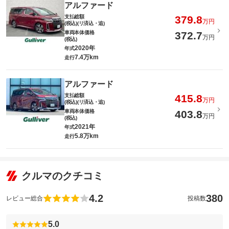
アルファード
支払総額
379.8
万円
(税込)(リ済込・追)
車両本体価格
372.7
万円
(税込)
2020年
年式
7.4万km
走行
アルファード
支払総額
415.8
万円
(税込)(リ済込・追)
車両本体価格
403.8
万円
(税込)
2021年
年式
5.8万km
走行
クルマのクチコミ
4.2
380
レビュー総合
投稿数
5.0