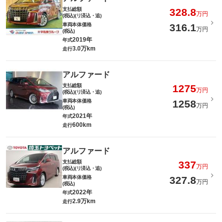
支払総額
328.8
万円
(税込)(リ済込・追)
車両本体価格
316.1
万円
(税込)
2019年
年式
3.0万km
走行
アルファード
支払総額
1275
万円
(税込)(リ済込・追)
車両本体価格
1258
万円
(税込)
2021年
年式
600km
走行
アルファード
支払総額
337
万円
(税込)(リ済込・追)
車両本体価格
327.8
万円
(税込)
2022年
年式
2.9万km
走行