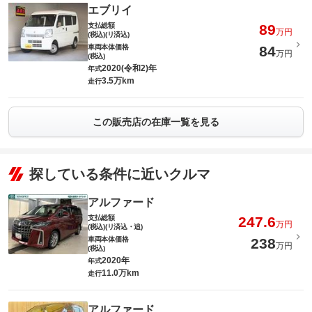
エブリイ
支払総額
89
万円
(税込)(リ済込)
車両本体価格
84
万円
(税込)
2020(令和2)年
年式
3.5万km
走行
この販売店の在庫一覧を見る
探している条件に近いクルマ
アルファード
支払総額
247.6
万円
(税込)(リ済込・追)
車両本体価格
238
万円
(税込)
2020年
年式
11.0万km
走行
アルファード