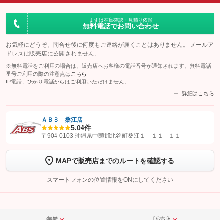
まずは在庫確認・見積り依頼
無料電話でお問い合わせ
お気軽にどうぞ。問合せ後に何度もご連絡が届くことはありません。 メールア
ドレスは販売店に公開されません。
※無料電話をご利用の場合は、販売店へお客様の電話番号が通知されます。無料電話
番号ご利用の際の注意点は
こちら
IP電話、ひかり電話からはご利用いただけません。
詳細はこちら
ＡＢＳ 桑江店
5.0
4件
【STEP1】
認証画面でグーネットを友だち追加してから「許可する」ボタンを押
〒904-0103 沖縄県中頭郡北谷町桑江１－１１－１１
します
MAPで販売店までのルートを確認する
【STEP2】
トーク画面で
ボタンをタップして問い合わせを
完了してください。
スマートフォンの位置情報をONにしてください
こちら
装備
販売店