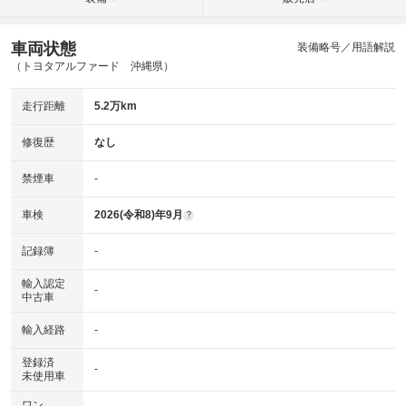
車両状態
装備略号／用語解説
（トヨタアルファード 沖縄県）
走行距離
5.2万km
修復歴
なし
禁煙車
-
車検
2026(令和8)年9月
?
記録簿
-
輸入認定
-
中古車
輸入経路
-
登録済
-
未使用車
ワン