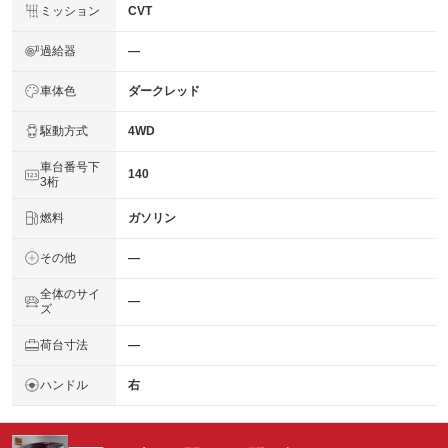
ミッション
CVT
過給器
―
車体色
ダークレッド
駆動方式
4WD
車台番号下
140
3桁
燃料
ガソリン
その他
―
全体のサイ
―
ズ
荷台寸法
―
ハンドル
右