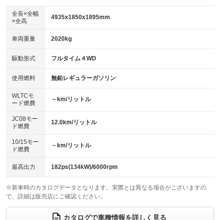
ダウンヒルアシストコントロール
アルミホイール：18インチ
：装備なし
：装備あり
全長×全幅
4935x1850x1895mm
×全高
パワーウィンドウ
盗難防止システム
革シート
ハーフレザーシート
：装備あり
：装備あり
：装備なし
：装備なし
車両重量
2020kg
アイドリングストップ
ドライブレコーダー
キーレス
LEDヘッドランプ
：装備あり
：装備あり
：装備あり
：装備あり
USB入力端子
Bluetooth接続
駆動形式
フルタイム４WD
HID(キセノンライト)
ポータブルナビ
：装備なし
：装備なし
：装備なし
：装備なし
100V電源
クリーンディーゼル
バックカメラ
ETC
使用燃料
無鉛レギュラーガソリン
：装備なし
：装備なし
：装備あり
：装備あり
センターデフロック
エアロ
スマートキー
：装備なし
WLTCモ
：装備なし
：装備あり
－km/リットル
ード燃費
レンタカーアップ
展示・試乗車
ローダウン
ランフラットタイヤ
：装備なし
：装備なし
：装備なし
：装備なし
JC08モー
12.0km/リットル
ド燃費
電動格納ミラー
パワーシート
3列シート
：装備あり
：装備なし
：装備あり
10/15モー
装備略号／用語解説
－km/リットル
ベンチシート
フルフラットシート
ド燃費
：装備なし
：装備あり
チップアップシート
オットマン
：装備なし
：装備なし
最高出力
182ps(134kW)/6000rpm
電動格納サードシート
シートヒーター
：装備なし
：装備なし
※新車時のカタログデータとなります。実際とは異なる場合がございますの
で、詳細は販売店にご確認ください。
ウォークスルー
後席モニター
：装備あり
：装備なし
電動リアゲート
フロントカメラ
カタログで車種情報を詳しく見る
：装備なし
：装備あり