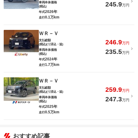
車両本体価格
245.9
万円
(税込)
2026年
年式
0.1万km
走行
ＷＲ－Ｖ
支払総額
246.9
万円
(税込)(リ済込・追)
車両本体価格
235.5
万円
(税込)
2024年
年式
1.7万km
走行
ＷＲ－Ｖ
支払総額
259.9
万円
(税込)(リ済込・追)
車両本体価格
247.3
万円
(税込)
2025年
年式
0.5万km
走行
おすすめ記事