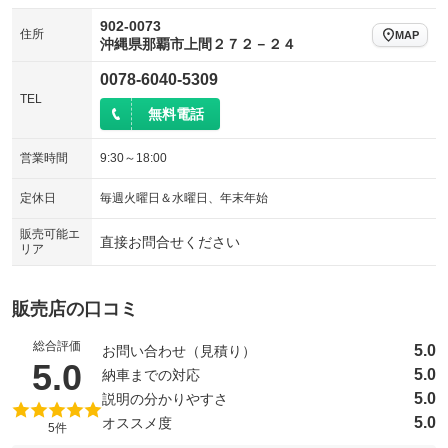
902-0073
住所
MAP
沖縄県那覇市上間２７２－２４
0078-6040-5309
TEL
無料電話
営業時間
9:30～18:00
定休日
毎週火曜日＆水曜日、年末年始
販売可能エ
直接お問合せください
リア
販売店の口コミ
総合評価
5.0
お問い合わせ（見積り）
（5点満点中）
5.0
5.0
納車までの対応
5.0
説明の分かりやすさ
5.0
オススメ度
5件