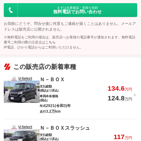
まずは在庫確認・見積り依頼
無料電話でお問い合わせ
お気軽にどうぞ。問合せ後に何度もご連絡が届くことはありません。メールア
ドレスは販売店に公開されません。
※無料電話をご利用の場合は、販売店へお客様の電話番号が通知されます。無料電話
番号ご利用の際の注意点は
こちら
IP電話、ひかり電話からはご利用いただけません。
この販売店の新着車種
Ｎ－ＢＯＸ
支払総額
134.6
万円
(税込)(リ済込)
車両本体価格
124.8
万円
(税込)
2021(令和3)年
年式
3.2万km
走行
Ｎ－ＢＯＸスラッシュ
支払総額
117
万円
(税込)(リ済込)