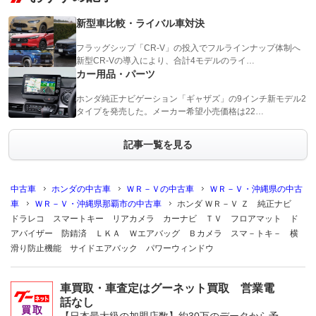
新型車比較・ライバル車対決
フラッグシップ「CR-V」の投入でフルラインナップ体制へ
新型CR-Vの導入により、合計4モデルのライ…
カー用品・パーツ
ホンダ純正ナビゲーション「ギャザズ」の9インチ新モデル2
タイプを発売した。メーカー希望小売価格は22…
記事一覧を見る
中古車
ホンダの中古車
ＷＲ－Ｖの中古車
ＷＲ－Ｖ・沖縄県の中古
車
ＷＲ－Ｖ・沖縄県那覇市の中古車
ホンダ ＷＲ－Ｖ Ｚ 純正ナビ
ドラレコ スマートキー リアカメラ カーナビ ＴＶ フロアマット ド
アバイザー 防錆済 ＬＫＡ Ｗエアバッグ Ｂカメラ スマ－トキ－ 横
滑り防止機能 サイドエアバック パワーウィンドウ
車買取・車査定はグーネット買取 営業電
話なし