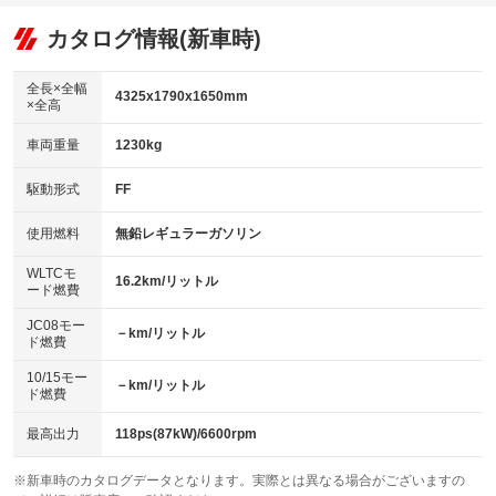
オーディオ：ミュージックプレイヤー接続可
：装備あり
：装備なし
：装備あり
リフトアップ
パワーステアリング
カタログ情報(新車時)
ビジュアル
：装備なし
：装備あり
：装備なし
ダウンヒルアシストコントロール
アルミホイール
：装備なし
：装備なし
全長×全幅
4325x1790x1650mm
×全高
パワーウィンドウ
盗難防止システム
革シート
ハーフレザーシート
：装備あり
：装備なし
：装備なし
：装備なし
車両重量
1230kg
アイドリングストップ
ドライブレコーダー
キーレス
LEDヘッドランプ
：装備あり
：装備あり
：装備あり
：装備あり
USB入力端子
Bluetooth接続
駆動形式
FF
HID(キセノンライト)
ポータブルナビ
：装備あり
：装備なし
：装備なし
：装備なし
100V電源
クリーンディーゼル
バックカメラ
ETC
使用燃料
無鉛レギュラーガソリン
：装備なし
：装備なし
：装備あり
：装備なし
センターデフロック
エアロ
スマートキー
：装備なし
WLTCモ
：装備なし
：装備あり
16.2km/リットル
ード燃費
レンタカーアップ
展示・試乗車
ローダウン
ランフラットタイヤ
：装備なし
：装備なし
：装備なし
：装備なし
JC08モー
－km/リットル
ド燃費
電動格納ミラー
パワーシート
3列シート
：装備なし
：装備なし
：装備なし
10/15モー
装備略号／用語解説
－km/リットル
ベンチシート
フルフラットシート
ド燃費
：装備なし
：装備なし
チップアップシート
オットマン
：装備なし
：装備なし
最高出力
118ps(87kW)/6600rpm
電動格納サードシート
シートヒーター
：装備なし
：装備なし
※新車時のカタログデータとなります。実際とは異なる場合がございますの