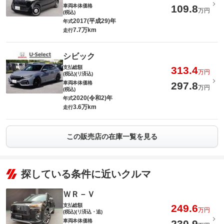
車両本体価格
109.8
万円
(税込)
2017(平成29)年
年式
7.7万km
走行
シビック
支払総額
313.4
万円
(税込)(リ済込)
車両本体価格
297.8
万円
(税込)
2020(令和2)年
年式
3.6万km
走行
この販売店の在庫一覧を見る
探している条件に近いクルマ
ＷＲ－Ｖ
支払総額
249.6
万円
(税込)(リ済込・追)
車両本体価格
230.9