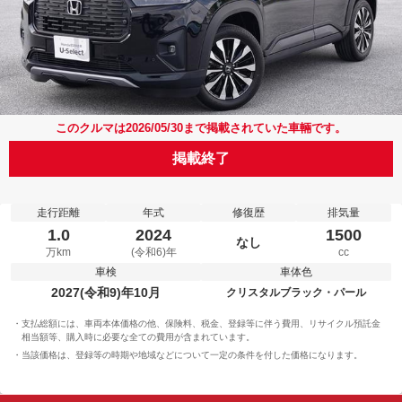
このクルマは2026/05/30まで掲載されていた車輛です。
掲載終了
走行距離
年式
修復歴
排気量
1.0
2024
1500
なし
万km
(令和6)年
cc
車検
車体色
2027(令和9)年10月
クリスタルブラック・パール
支払総額には、車両本体価格の他、保険料、税金、登録等に伴う費用、リサイクル預託金
相当額等、購入時に必要な全ての費用が含まれています。
当該価格は、登録等の時期や地域などについて一定の条件を付した価格になります。