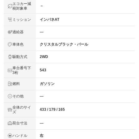
エコカー減
－
税対象車
ミッション
インパネAT
過給器
―
車体色
クリスタルブラック・パール
駆動方式
2WD
車台番号下
543
3桁
燃料
ガソリン
その他
―
全体のサイ
433 / 179 / 165
ズ
荷台寸法
―
ハンドル
右