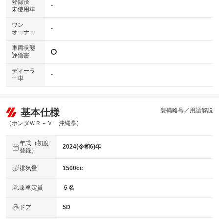
登録済
-
未使用車
ワン
-
オーナー
車両状態
評価書
ディーラ
-
ー車
基本仕様
装備略号／用語解説
（ホンダＷＲ－Ｖ 沖縄県）
年式（初度
2024(令和6)年
登録）
排気量
1500cc
乗車定員
５名
ドア
5D