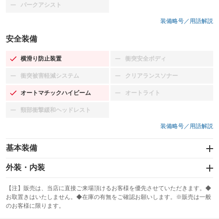
パークアシスト
：装備なし
装備略号／用語解説
安全装備
横滑り防止装置
衝突安全ボディ
：装備あり
：装備なし
衝突被害軽減システム
クリアランスソナー
：装備なし
：装備なし
オートマチックハイビーム
オートライト
：装備あり
：装備なし
頸部衝撃緩和ヘッドレスト
：装備なし
装備略号／用語解説
基本装備
エアバッグ：運転席/助手席/サイド
外装・内装
：装備あり
スライドドア
カーナビ：メモリーナビ他
：装備なし
：装備あり
【注】販売は、当店に直接ご来場頂けるお客様を優先させていただきます。◆
お取置きはいたしません。◆在庫の有無をご確認お願いします。※販売は一般
サンルーフ
ABS
TV：フルセグ
：装備なし
：装備あり
：装備あり
のお客様に限ります。
エアコン
Wエアコン