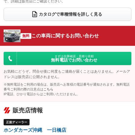
で、詳細は販売店にご確認ください。
ウォークスルー
後席モニター
：装備なし
：装備なし
電動リアゲート
フロントカメラ
カタログで車種情報を詳しく見る
：装備なし
：装備なし
シートエアコン
全周囲カメラ
：装備なし
：装備なし
サイドカメラ
ルーフレール
この車両に関するお問い合わせ
：装備なし
無料
：装備なし
エアサスペンション
ヘッドライトウォッシャー
：装備なし
：装備なし
装備略号／用語解説
まずは在庫確認・見積り依頼
無料電話でお問い合わせ
お気軽にどうぞ。問合せ後に何度もご連絡が届くことはありません。メールア
ドレスは販売店に公開されません。
※無料電話をご利用の場合は、販売店へお客様の電話番号が通知されます。無料電話
番号ご利用の際の注意点は
こちら
IP電話、ひかり電話からはご利用いただけません。
販売店情報
正規ディーラー
ホンダカーズ沖縄 一日橋店