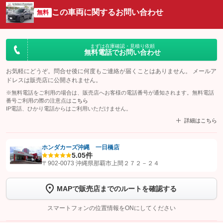
この車両に関するお問い合わせ
無料
まずは在庫確認・見積り依頼
無料電話でお問い合わせ
お気軽にどうぞ。問合せ後に何度もご連絡が届くことはありません。 メールア
ドレスは販売店に公開されません。
※無料電話をご利用の場合は、販売店へお客様の電話番号が通知されます。無料電話
番号ご利用の際の注意点は
こちら
IP電話、ひかり電話からはご利用いただけません。
詳細はこちら
ホンダカーズ沖縄 一日橋店
5.0
5件
【STEP1】
認証画面でグーネットを友だち追加してから「許可する」ボタンを押
〒902-0073 沖縄県那覇市上間２７２－２４
します
MAPで販売店までのルートを確認する
【STEP2】
トーク画面で
ボタンをタップして問い合わせを
完了してください。
スマートフォンの位置情報をONにしてください
こちら