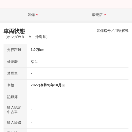
装備
販売店
車両状態
装備略号／用語解説
（ホンダＷＲ－Ｖ 沖縄県）
走行距離
1.0万km
修復歴
なし
禁煙車
-
車検
2027(令和9)年10月
?
記録簿
-
輸入認定
-
中古車
輸入経路
-