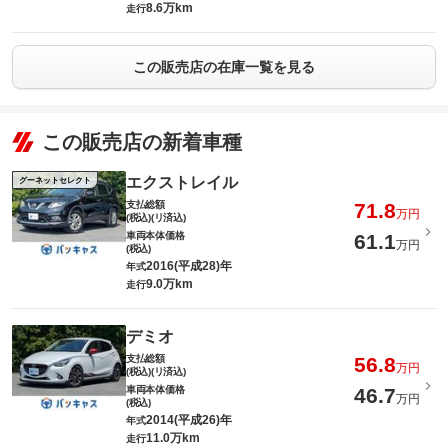
8.6万km
走行
この販売店の在庫一覧を見る
この販売店の新着車種
エクストレイル
グーネットセレクト
支払総額
71.8
万円
(税込)(リ済込)
車両本体価格
61.1
万円
(税込)
2016(平成28)年
年式
9.0万km
走行
デミオ
支払総額
56.8
万円
(税込)(リ済込)
車両本体価格
46.7
万円
(税込)
2014(平成26)年
年式
11.0万km
走行