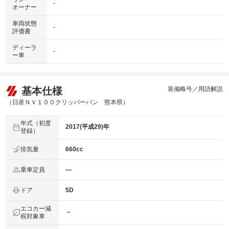
-
オーナー
車両状態
-
評価書
ディーラ
-
ー車
基本仕様
装備略号／用語解説
（日産ＮＶ１００クリッパーバン 熊本県）
年式（初度
2017(平成29)年
登録）
排気量
660cc
乗車定員
―
ドア
5D
エコカー減
－
税対象車