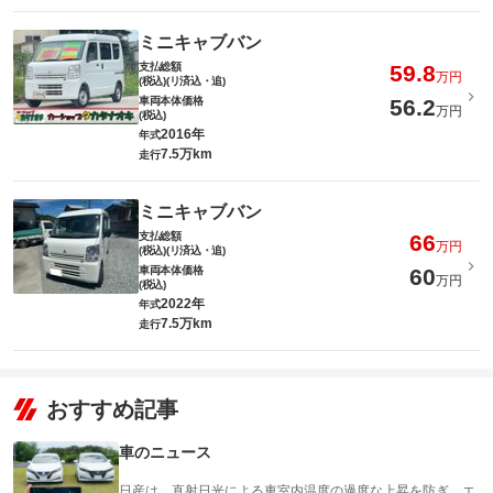
ミニキャブバン
支払総額
59.8
万円
(税込)(リ済込・追)
車両本体価格
56.2
万円
(税込)
2016年
年式
7.5万km
走行
ミニキャブバン
支払総額
66
万円
(税込)(リ済込・追)
車両本体価格
60
万円
(税込)
2022年
年式
7.5万km
走行
おすすめ記事
車のニュース
日産は、直射日光による車室内温度の過度な上昇を防ぎ、エ