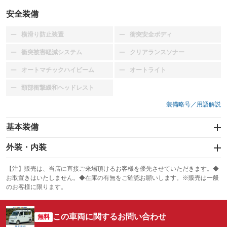
安全装備
横滑り防止装置
衝突安全ボディ
：装備なし
：装備なし
衝突被害軽減システム
クリアランスソナー
：装備なし
：装備なし
オートマチックハイビーム
オートライト
：装備なし
：装備なし
頸部衝撃緩和ヘッドレスト
：装備なし
装備略号／用語解説
基本装備
エアバッグ：運転席/助手席
外装・内装
：装備あり
スライドドア：片面
カーナビ
：装備あり
：装備なし
【注】販売は、当店に直接ご来場頂けるお客様を優先させていただきます。◆
お取置きはいたしません。◆在庫の有無をご確認お願いします。※販売は一般
サンルーフ
ABS
TV
：装備なし
：装備あり
：装備なし
のお客様に限ります。
エアコン
Wエアコン
オーディオ：CDまたはCDチェンジャー
：装備あり
：装備なし
：装備あり
この車両に関するお問い合わせ
リフトアップ
パワーステアリング
無料
ビジュアル
：装備なし
：装備あり
：装備なし