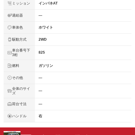
ミッション
インパネAT
過給器
―
車体色
ホワイト
駆動方式
2WD
車台番号下
825
3桁
燃料
ガソリン
その他
―
全体のサイ
―
ズ
荷台寸法
―
ハンドル
右