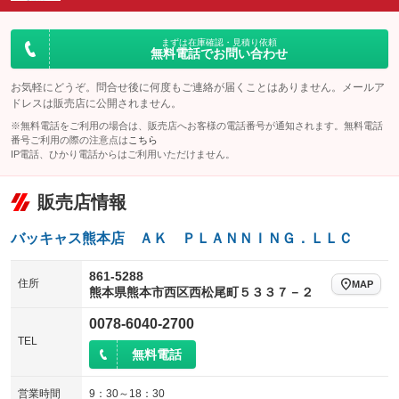
ダウンヒルアシストコントロール
アルミホイール
：装備なし
：装備なし
パワーウィンドウ
盗難防止システム
まずは在庫確認・見積り依頼
革シート
ハーフレザーシート
：装備なし
：装備なし
無料電話でお問い合わせ
：装備なし
：装備なし
アイドリングストップ
ドライブレコーダー
キーレス
LEDヘッドランプ
：装備なし
：装備なし
：装備なし
：装備なし
お気軽にどうぞ。問合せ後に何度もご連絡が届くことはありません。メールア
ドレスは販売店に公開されません。
USB入力端子
Bluetooth接続
HID(キセノンライト)
ポータブルナビ
：装備なし
：装備なし
：装備なし
：装備なし
※無料電話をご利用の場合は、販売店へお客様の電話番号が通知されます。無料電話
100V電源
クリーンディーゼル
番号ご利用の際の注意点は
こちら
バックカメラ
ETC
：装備なし
：装備なし
：装備なし
：装備なし
IP電話、ひかり電話からはご利用いただけません。
センターデフロック
エアロ
スマートキー
：装備なし
：装備なし
：装備なし
販売店情報
レンタカーアップ
展示・試乗車
ローダウン
ランフラットタイヤ
：装備なし
：装備なし
：装備なし
：装備なし
電動格納ミラー
パワーシート
3列シート
：装備なし
バッキャス熊本店 ＡＫ ＰＬＡＮＮＩＮＧ．ＬＬＣ
：装備なし
：装備なし
装備略号／用語解説
ベンチシート
フルフラットシート
：装備なし
：装備なし
861-5288
住所
MAP
熊本県熊本市西区西松尾町５３３７－２
チップアップシート
オットマン
：装備なし
：装備なし
0078-6040-2700
電動格納サードシート
シートヒーター
：装備なし
：装備なし
TEL
無料電話
ウォークスルー
後席モニター
：装備なし
：装備なし
電動リアゲート
フロントカメラ
営業時間
9：30～18：30
：装備なし
：装備なし