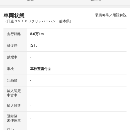
車両状態
装備略号／用語解説
（日産ＮＶ１００クリッパーバン 熊本県）
走行距離
8.6万km
修復歴
なし
禁煙車
-
車検
車検整備付
?
記録簿
-
輸入認定
-
中古車
輸入経路
-
登録済
-
未使用車
ワン