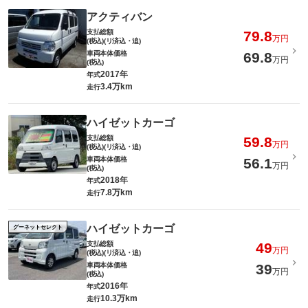
アクティバン
支払総額
79.8
万円
(税込)(リ済込・追)
車両本体価格
69.8
万円
(税込)
2017年
年式
3.4万km
走行
ハイゼットカーゴ
支払総額
59.8
万円
(税込)(リ済込・追)
車両本体価格
56.1
万円
(税込)
2018年
年式
7.8万km
走行
ハイゼットカーゴ
グーネットセレクト
支払総額
49
万円
(税込)(リ済込・追)
車両本体価格
39
万円
(税込)
2016年
年式
10.3万km
走行