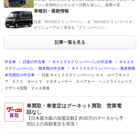
アコン使用時のエネルギー消費を減らし、燃費や電…
車種別・最新情報
日産「NV100クリッパーバン」＆「NV100クリッパーリオ」
がリニューアル！車名を「クリッパーバン…
記事一覧を見る
中古車
日産の中古車
ＮＶ１００クリッパーバンの中古車
ＮＶ１０
０クリッパーバン・熊本県の中古車
ＮＶ１００クリッパーバン・熊本県熊
本市西区の中古車
日産 ＮＶ１００クリッパーバン ＤＸ ルーフキャリ
ア ＥＴＣ オートマ ＣＤチューナー スペアキー ヘッドライトレベラ
イザー４段階 ２ｎｄ発進
車買取・車査定はグーネット買取 営業電
話なし
【日本最大級の加盟店数】約30万のデータから予
想以上の高額査定を実現！