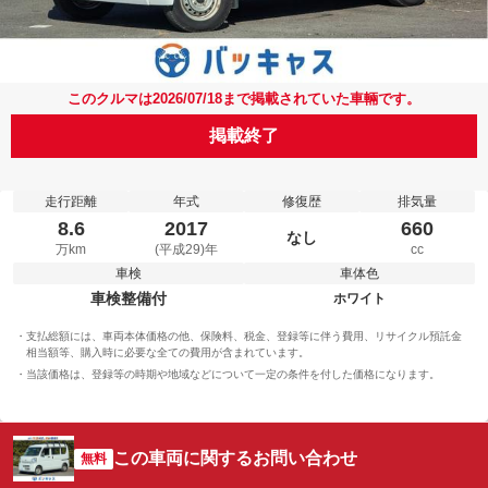
このクルマは2026/07/18まで掲載されていた車輛です。
掲載終了
走行距離
年式
修復歴
排気量
8.6
2017
660
なし
万km
(平成29)年
cc
車検
車体色
車検整備付
ホワイト
支払総額には、車両本体価格の他、保険料、税金、登録等に伴う費用、リサイクル預託金
相当額等、購入時に必要な全ての費用が含まれています。
当該価格は、登録等の時期や地域などについて一定の条件を付した価格になります。
この車両に関するお問い合わせ
無料