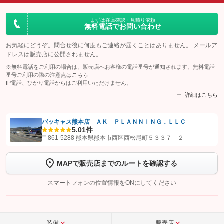
まずは在庫確認・見積り依頼
無料電話でお問い合わせ
お気軽にどうぞ。問合せ後に何度もご連絡が届くことはありません。 メールア
ドレスは販売店に公開されません。
※無料電話をご利用の場合は、販売店へお客様の電話番号が通知されます。無料電話
番号ご利用の際の注意点は
こちら
IP電話、ひかり電話からはご利用いただけません。
詳細はこちら
バッキャス熊本店 ＡＫ ＰＬＡＮＮＩＮＧ．ＬＬＣ
5.0
1件
【STEP1】
認証画面でグーネットを友だち追加してから「許可する」ボタンを押
〒861-5288 熊本県熊本市西区西松尾町５３３７－２
します
MAPで販売店までのルートを確認する
【STEP2】
トーク画面で
ボタンをタップして問い合わせを
完了してください。
スマートフォンの位置情報をONにしてください
こちら
装備
販売店