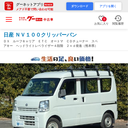
グーネットアプリ
RENEW
ダウンロード
アプリを開く
メアド不要で問い合わせ可能
0
お気に入り
閲覧履歴
日産 ＮＶ１００クリッパーバン
ＤＸ ルーフキャリア ＥＴＣ オートマ ＣＤチューナー スペ
アキー ヘッドライトレベライザー４段階 ２ｎｄ発進（熊本県）