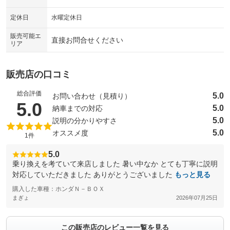
シートエアコン
全周囲カメラ
：装備なし
：装備なし
定休日
水曜定休日
サイドカメラ
ルーフレール
：装備なし
：装備なし
販売可能エ
直接お問合せください
リア
エアサスペンション
ヘッドライトウォッシャー
：装備なし
：装備なし
装備略号／用語解説
販売店の口コミ
総合評価
5.0
お問い合わせ（見積り）
（5点満点中）
5.0
5.0
納車までの対応
5.0
説明の分かりやすさ
5.0
オススメ度
1件
5.0
乗り換えを考ていて来店しました 暑い中なか とても丁寧に説明
対応していただきました ありがとうございました
もっと見る
購入した車種：ホンダＮ－ＢＯＸ
まぎょ
2026年07月25日
この販売店のレビュー一覧を見る