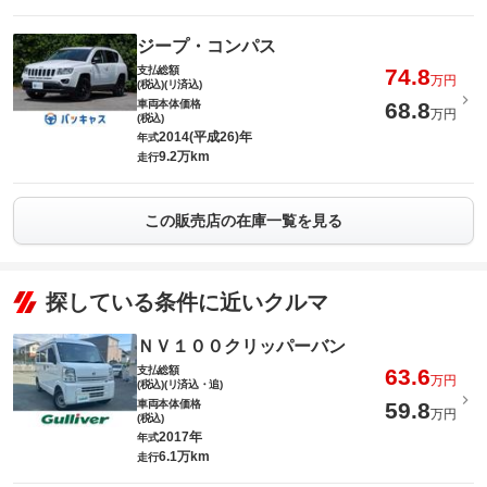
ジープ・コンパス
支払総額
74.8
万円
(税込)(リ済込)
車両本体価格
68.8
万円
(税込)
2014(平成26)年
年式
9.2万km
走行
この販売店の在庫一覧を見る
探している条件に近いクルマ
ＮＶ１００クリッパーバン
支払総額
63.6
万円
(税込)(リ済込・追)
車両本体価格
59.8
万円
(税込)
2017年
年式
6.1万km
走行