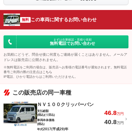
この車両に関するお問い合わせ
無料
まずは在庫確認・見積り依頼
無料電話でお問い合わせ
お気軽にどうぞ。問合せ後に何度もご連絡が届くことはありません。メールア
ドレスは販売店に公開されません。
※無料電話をご利用の場合は、販売店へお客様の電話番号が通知されます。無料電話
番号ご利用の際の注意点は
こちら
IP電話、ひかり電話からはご利用いただけません。
この販売店の同一車種
ＮＶ１００クリッパーバン
支払総額
46.8
万円
(税込)(リ済込)
車両本体価格
40.8
万円
(税込)
2017(平成29)年
年式