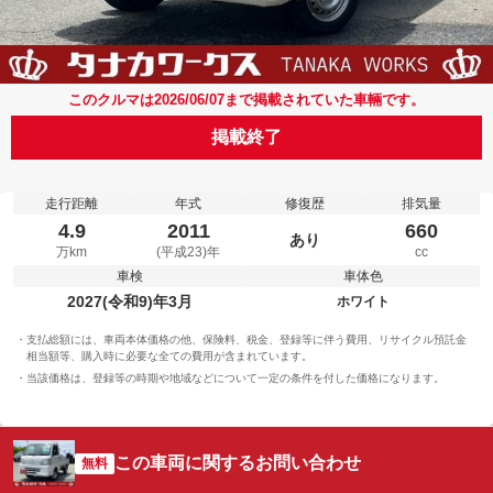
このクルマは2026/06/07まで掲載されていた車輛です。
掲載終了
走行距離
年式
修復歴
排気量
4.9
2011
660
あり
万km
(平成23)年
cc
車検
車体色
2027(令和9)年3月
ホワイト
支払総額には、車両本体価格の他、保険料、税金、登録等に伴う費用、リサイクル預託金
相当額等、購入時に必要な全ての費用が含まれています。
当該価格は、登録等の時期や地域などについて一定の条件を付した価格になります。
この車両に関するお問い合わせ
無料