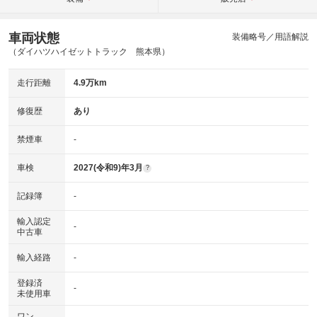
車両状態
装備略号／用語解説
（ダイハツハイゼットトラック 熊本県）
走行距離
4.9万km
修復歴
あり
禁煙車
-
車検
2027(令和9)年3月
?
記録簿
-
輸入認定
-
中古車
輸入経路
-
登録済
-
未使用車
ワン