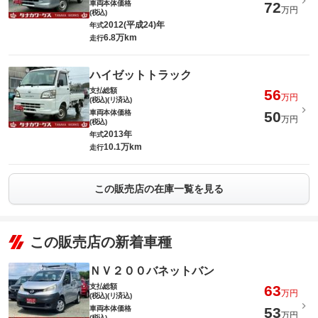
車両本体価格
72
万円
(税込)
2012(平成24)年
年式
6.8万km
走行
ハイゼットトラック
支払総額
56
万円
(税込)(リ済込)
車両本体価格
50
万円
(税込)
2013年
年式
10.1万km
走行
この販売店の在庫一覧を見る
この販売店の新着車種
ＮＶ２００バネットバン
支払総額
63
万円
(税込)(リ済込)
車両本体価格
53
万円
(税込)