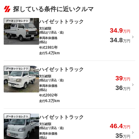
探している条件に近いクルマ
ハイゼットトラック
グーネットセレクト
支払総額
34.9
万円
(税込)(リ済込・追)
車両本体価格
34.8
万円
(税込)
1981年
年式
5.4万km
走行
ハイゼットトラック
グーネットセレクト
支払総額
39
万円
(税込)(リ済込・追)
車両本体価格
36
万円
(税込)
2002年
年式
6.3万km
走行
ハイゼットトラック
グーネットセレクト
支払総額
46.4
万円
(税込)(リ済込・追)
車両本体価格
35
万円
(税込)