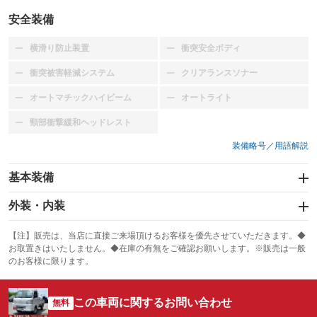
安全装備
横滑り防止装置
衝突安全ボディ
：装備なし
：装備なし
衝突被害軽減システム
クリアランスソナー
：装備なし
：装備なし
オートマチックハイビーム
オートライト
：装備なし
：装備なし
頸部衝撃緩和ヘッドレスト
：装備なし
装備略号／用語解説
基本装備
エアバッグ
外装・内装
：装備なし
スライドドア
カーナビ
：装備なし
：装備なし
【注】販売は、当店に直接ご来場頂けるお客様を優先させていただきます。◆
お取置きはいたしません。◆在庫の有無をご確認お願いします。※販売は一般
サンルーフ
ABS
TV
：装備なし
：装備なし
：装備なし
のお客様に限ります。
エアコン
Wエアコン
オーディオ
：装備あり
：装備なし
：装備なし
この車両に関するお問い合わせ
リフトアップ
パワーステアリング
無料
ビジュアル
：装備なし
：装備あり
：装備なし