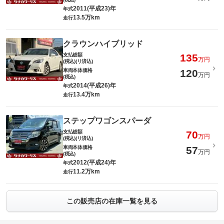
2011(平成23)年
年式
13.5万km
走行
クラウンハイブリッド
支払総額
135
万円
(税込)(リ済込)
車両本体価格
120
万円
(税込)
2014(平成26)年
年式
13.4万km
走行
ステップワゴンスパーダ
支払総額
70
万円
(税込)(リ済込)
車両本体価格
57
万円
(税込)
2012(平成24)年
年式
11.2万km
走行
この販売店の在庫一覧を見る