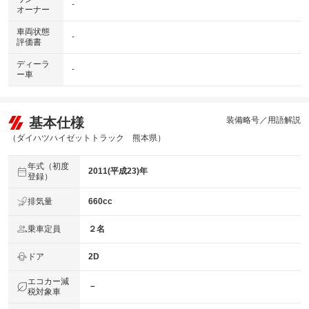
-
オーナー
車両状態
-
評価書
ディーラ
-
ー車
基本仕様
装備略号／用語解説
（ダイハツハイゼットトラック 熊本県）
年式（初度
2011(平成23)年
登録）
排気量
660cc
乗車定員
２名
ドア
2D
エコカー減
－
税対象車