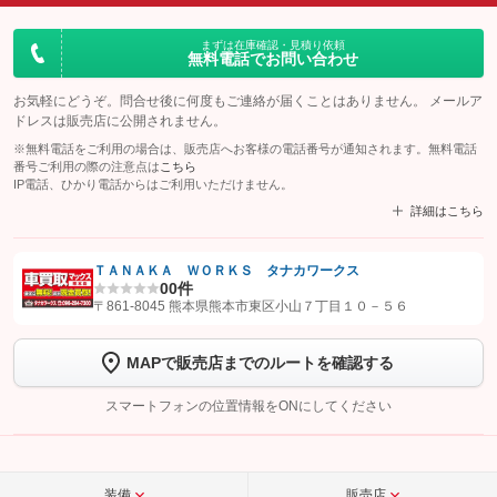
まずは在庫確認・見積り依頼
無料電話でお問い合わせ
お気軽にどうぞ。問合せ後に何度もご連絡が届くことはありません。 メールア
ドレスは販売店に公開されません。
※無料電話をご利用の場合は、販売店へお客様の電話番号が通知されます。無料電話
番号ご利用の際の注意点は
こちら
IP電話、ひかり電話からはご利用いただけません。
詳細はこちら
ＴＡＮＡＫＡ ＷＯＲＫＳ タナカワークス
0
0件
【STEP1】
認証画面でグーネットを友だち追加してから「許可する」ボタンを押
〒861-8045 熊本県熊本市東区小山７丁目１０－５６
します
MAPで販売店までのルートを確認する
【STEP2】
トーク画面で
ボタンをタップして問い合わせを
完了してください。
スマートフォンの位置情報をONにしてください
こちら
装備
販売店