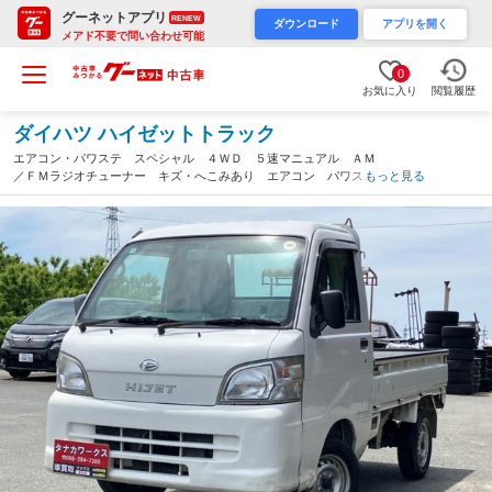
グーネットアプリ
RENEW
ダウンロード
アプリを開く
メアド不要で問い合わせ可能
0
お気に入り
閲覧履歴
ダイハツ ハイゼットトラック
エアコン・パワステ スペシャル ４ＷＤ ５速マニュアル ＡＭ
／ＦＭラジオチューナー キズ・へこみあり エアコン パワステ
もっと見る
（熊本県）