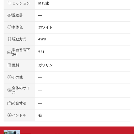
ミッション
MT5速
過給器
―
車体色
ホワイト
駆動方式
4WD
車台番号下
531
3桁
燃料
ガソリン
その他
―
全体のサイ
―
ズ
荷台寸法
―
ハンドル
右