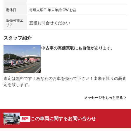
シートエアコン
全周囲カメラ
：装備なし
：装備なし
定休日
毎週火曜日 年末年始 GW お盆
サイドカメラ
ルーフレール
：装備なし
：装備なし
販売可能エ
直接お問合せください
リア
エアサスペンション
ヘッドライトウォッシャー
：装備なし
：装備なし
スタッフ紹介
装備略号／用語解説
中古車の高価買取にも自信があります。
査定は無料です！あなたのお車を売って下さい！出来る限りの高査
定を致します。
メッセージをもっと見る
この車両に関するお問い合わせ
無料