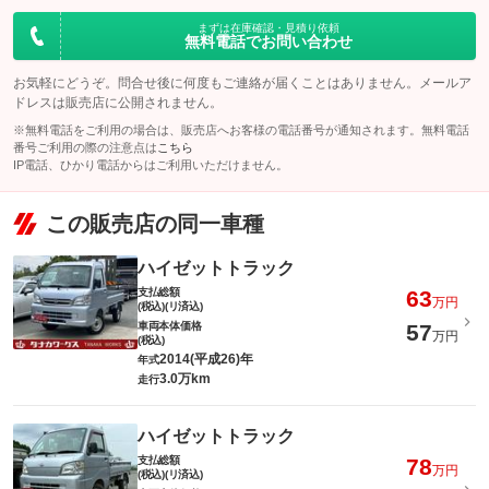
まずは在庫確認・見積り依頼
無料電話でお問い合わせ
お気軽にどうぞ。問合せ後に何度もご連絡が届くことはありません。メールア
ドレスは販売店に公開されません。
※無料電話をご利用の場合は、販売店へお客様の電話番号が通知されます。無料電話
番号ご利用の際の注意点は
こちら
IP電話、ひかり電話からはご利用いただけません。
この販売店の同一車種
ハイゼットトラック
支払総額
63
万円
(税込)(リ済込)
車両本体価格
57
万円
(税込)
2014(平成26)年
年式
3.0万km
走行
ハイゼットトラック
支払総額
78
万円
(税込)(リ済込)