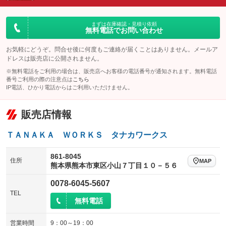
ダウンヒルアシストコントロール
アルミホイール
：装備なし
：装備なし
パワーウィンドウ
盗難防止システム
まずは在庫確認・見積り依頼
革シート
ハーフレザーシート
：装備なし
：装備なし
無料電話でお問い合わせ
：装備なし
：装備なし
アイドリングストップ
ドライブレコーダー
キーレス
LEDヘッドランプ
：装備なし
：装備なし
：装備なし
：装備なし
お気軽にどうぞ。問合せ後に何度もご連絡が届くことはありません。メールア
ドレスは販売店に公開されません。
USB入力端子
Bluetooth接続
HID(キセノンライト)
ポータブルナビ
：装備なし
：装備なし
：装備なし
：装備なし
※無料電話をご利用の場合は、販売店へお客様の電話番号が通知されます。無料電話
100V電源
クリーンディーゼル
番号ご利用の際の注意点は
こちら
バックカメラ
ETC
：装備なし
：装備なし
：装備なし
：装備なし
IP電話、ひかり電話からはご利用いただけません。
センターデフロック
エアロ
スマートキー
：装備なし
：装備なし
：装備なし
販売店情報
レンタカーアップ
展示・試乗車
ローダウン
ランフラットタイヤ
：装備なし
：装備なし
：装備なし
：装備なし
電動格納ミラー
パワーシート
3列シート
：装備なし
ＴＡＮＡＫＡ ＷＯＲＫＳ タナカワークス
：装備なし
：装備なし
装備略号／用語解説
ベンチシート
フルフラットシート
：装備なし
：装備なし
861-8045
住所
MAP
熊本県熊本市東区小山７丁目１０－５６
チップアップシート
オットマン
：装備なし
：装備なし
0078-6045-5607
電動格納サードシート
シートヒーター
：装備なし
：装備なし
TEL
無料電話
ウォークスルー
後席モニター
：装備なし
：装備なし
電動リアゲート
フロントカメラ
営業時間
9：00～19：00
：装備なし
：装備なし