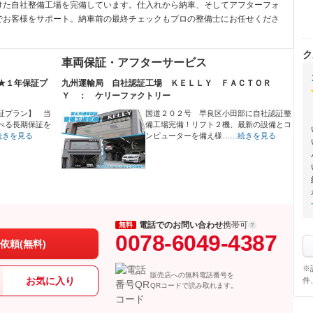
けた自社整備工場を完備しています。仕入れから納車、そしてアフターフォ
でお客様をサポート。納車前の最終チェックもプロの整備士にお任せくださ
ク
車両保証・アフターサービス
★１年保証プ
九州運輸局 自社認証工場 ＫＥＬＬＹ ＦＡＣＴＯＲ
Ｙ ： ケリーファクトリー
証プラン】 当
国道２０２号 早良区小田部に自社認証整
べる長期保証を
備工場完備！リフト２機、最新の設備とコ
続きを見る
ンピューターを備え様…
…続きを見る
電話でのお問い合わせ
携帯可
無料
0078-6049-4387
依頼(無料)
※
販売店への無料電話番号を
お気に入り
件
QRコードで読み取れます。