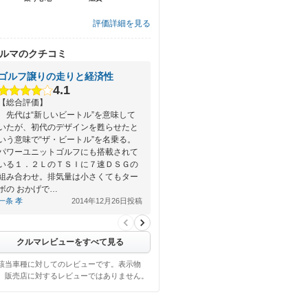
評価詳細を見る
ルマのクチコミ
ゴルフ譲りの走りと経済性
4.1
【総合評価】
先代は“新しいビートル”を意味して
いたが、初代のデザインを甦らせたと
いう意味で“ザ・ビートル”を名乗る。
パワーユニットゴルフにも搭載されて
いる１．２ＬのＴＳＩに７速ＤＳＧの
組み合わせ。排気量は小さくてもター
ボの おかげで…
一条 孝
2014年12月26日投稿
クルマレビューをすべて見る
該当車種に対してのレビューです。表示物
、販売店に対するレビューではありません。