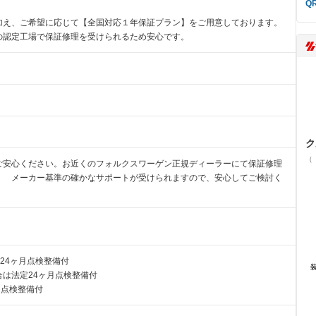
加え、ご希望に応じて【全国対応１年保証プラン】をご用意しております。
の認定工場で保証修理を受けられるため安心です。
ク
（
ご安心ください。お近くのフォルクスワーゲン正規ディーラーにて保証修理
。 メーカー基準の確かなサポートが受けられますので、安心してご検討く
24ヶ月点検整備付
は法定24ヶ月点検整備付
月点検整備付