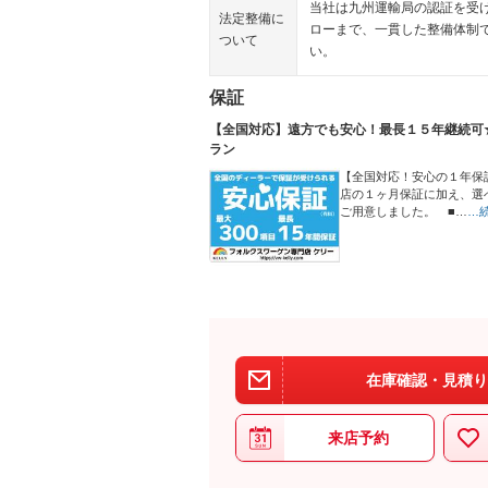
当社は九州運輸局の認証を受
法定整備に
ローまで、一貫した整備体制
ついて
い。
保証
【全国対応】遠方でも安心！最長１５年継続可
ラン
【全国対応！安心の１年保
店の１ヶ月保証に加え、選
ご用意しました。 ■…
…
在庫確認・見積り
来店予約