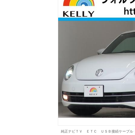
マガジン
車カタログ
自動車ローン
保険
レビュー
価格相場
教習所
用語集
純正ナビＴＶ ＥＴＣ ＵＳＢ接続ケーブル