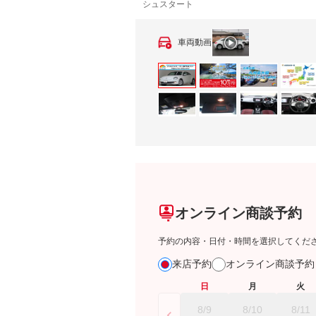
シュスタート
車両動画
オンライン商談予約
予約の内容・日付・時間を選択してくだ
来店予約
オンライン商談予
日
月
火
8/9
8/10
8/11