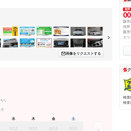
無料
00
販売
住所
販売
エリ
画像をリクエストする
検査
さい。
検査
約
水
木
金
土
8/12
8/13
8/14
8/15