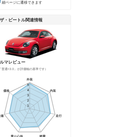
細ページに遷移できます
ザ・ビートル関連情報
ルマレビュー
「普通=3.0」が評価軸の基準です）
外装
外装
5
5
4
4
価格
価格
内装
内装
3
3
2
2
1
1
装備
装備
走行
走行
乗り心地
乗り心地
燃費
燃費