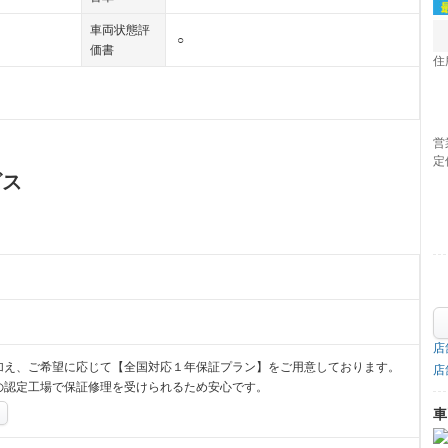
車両状態評
○
価書
住
営
定
ビス
店
加え、ご希望に応じて【全国対応１年保証プラン】をご用意しております。
店
の認定工場で保証修理を受けられるため安心です。
車