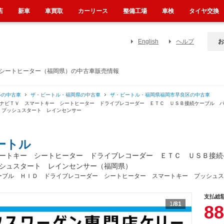
店
新車
車買取
カーリース
整備工場
車検
タイヤ交換
English
ヘルプ
お
 シートヒーター（福岡県）の中古車販売情報
ルの中古車
ザ・ビートル・福岡県の中古車
ザ・ビートル・福岡県福岡市早良区の中古車
正ナビＴＶ スマートキー シートヒーター ドライブレコーダー ＥＴＣ ＵＳＢ接続ケーブル 
 プッシュスタート レインセンサー
ートル
ートキー シートヒーター ドライブレコーダー ＥＴＣ ＵＳＢ接続
シュスタート レインセンサー（福岡県）
ーブル ＨＩＤ ドライブレコーダー シートヒーター スマートキー プッシュス
支払総
1
/81
88