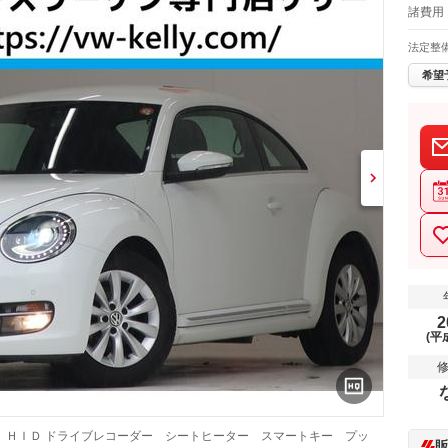
諸費用 
法定整
希望
2
(平
 ＨＩＤ ドライブレコーダー シートヒーター スマートキー プッ