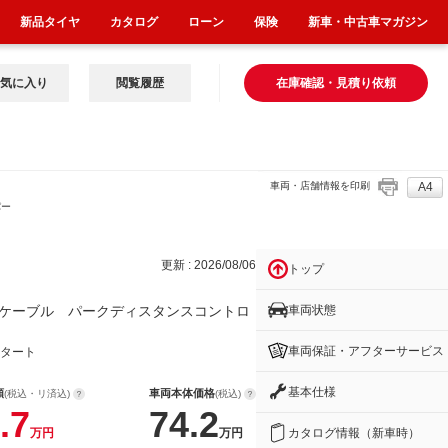
新品タイヤ
カタログ
ローン
保険
新車・中古車マガジン
気に入り
閲覧履歴
在庫確認・見積り依頼
車両・店舗情報を印刷
A4
パー
更新 : 2026/08/06
トップ
車両状態
ケーブル パークディスタンスコントロ
車両保証・アフターサービス
タート
基本仕様
額
車両本体価格
(税込・リ済込)
(税込)
.7
74.2
カタログ情報（新車時）
万円
万円