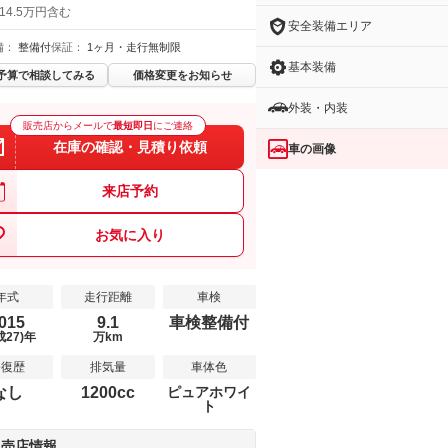
14.5万円含む
安全装備エリア
備：
整備付
保証：
1ヶ月・走行無制限
基本装備
予算で相談してみる
価格変更をお知らせ
外装・内装
販売店からメールで
最短即日
にご連絡
在庫の確認・見積り依頼
車の画像
来店予約
お気に入り
年式
走行距離
車検
015
9.1
車検整備付
成27)年
万km
修復歴
排気量
車体色
なし
1200cc
ピュアホワイ
ト
販売店情報