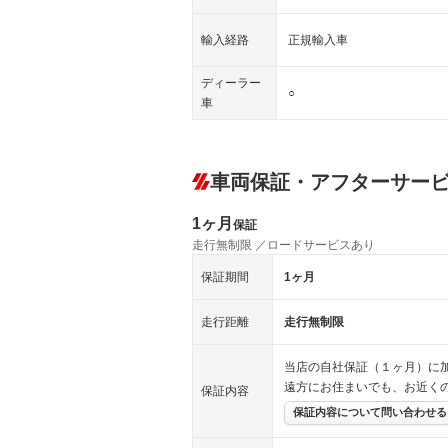
輸入経路
正規輸入車
ディーラー
○
車
車両保証・アフターサー
1ヶ月
保証
走行無制限 ／ロードサービスあり
保証期間
1ヶ月
走行距離
走行無制限
当店の自社保証（１ヶ月）に
遠方にお住まいでも、お近く
保証内容
保証内容について問い合わせる