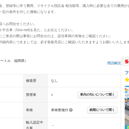
金、登録等に伴う費用、リサイクル預託金 相当額等、購入時に必要な全ての費用が
一定の条件を付した価格になります。
店へお問合せください。
古車（Goo-net)を見た」とお伝えください。
にご来店の際は事前にお問合せの上、該当車両の有無をご確認ください。
詳細内容につきましては、必ず各販売店にご確認いただきますようお願いいたしま
ビートル 福岡県）
用語解説
フ
修復歴
なし
禁煙車
○
車内の匂いについて聞く
車検
車検整備付
納期について聞く
輸入認定中
－
古車