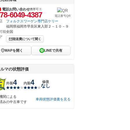
電話お問い合わせ
携帯可
78-6049-4387
電話番号QR
店
フォルクスワーゲン専門店ケリー
福岡県福岡市早良区東入部２－１０－９
可能
全国
ア
陸送費について聞く
MAPを開く
LINEで共有
クルマの状態評価
4
4
修復
外装
内装
なし
機関による
車両状態評価書を見る
済みの中古車です