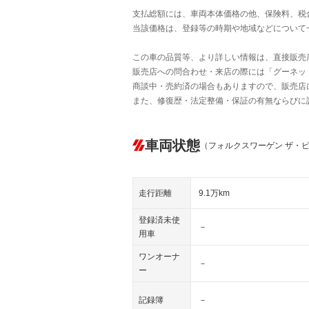
支払総額には、車両本体価格の他、保険料、税
当該価格は、登録等の時期や地域などについて
この車の品質等、より詳しい情報は、直接販売
販売店への問合わせ・来店の際には「グーネット中
商談中・売約済の場合もありますので、販売店
また、修復歴・法定整備・保証の有無ならびに
車両状態
（フォルクスワーゲン ザ・
走行距離
9.1万km
登録済未使
－
用車
ワンオーナ
－
ー
記録簿
－