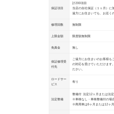
計200項目
保証項目
当店の自社保証（１ヶ月）に
遠方にお住まいでも、お近く
修理回数
無制限
上限金額
限度額無制限
免責金
無し
ご遠方にお住まいのお客様も
保証修理受
の対応を受けていただけます
付先
ださい。
ロードサー
有り
ビス
整備付 法定12ヶ月または法定
法定整備
※車検なし・車検整備付の場合
※商用車は6ヶ月または12ヶ