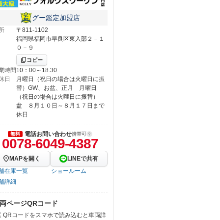
グー鑑定加盟店
所
〒811-1102
福岡県福岡市早良区東入部２－１
０－９
コピー
業時間
10：00～18:30
休日
月曜日（祝日の場合は火曜日に振
替）GW、お盆、正月 月曜日
（祝日の場合は火曜日に振替）
盆 ８月１０日～８月１７日まで
休日
電話お問い合わせ
無料
携帯可
0078-6049-4387
MAPを開く
LINEで共有
舗在庫一覧
ショールーム
舗詳細
両ページQRコード
QRコードをスマホで読み込むと車両詳