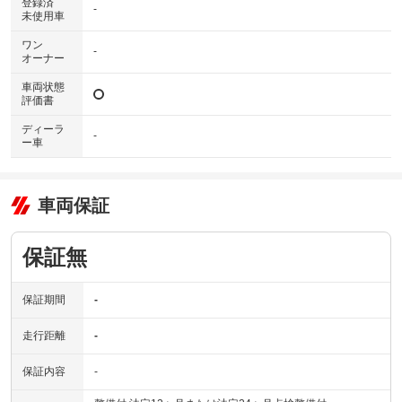
登録済
-
未使用車
ワン
-
オーナー
車両状態
評価書
ディーラ
-
ー車
車両保証
保証無
保証期間
-
走行距離
-
保証内容
-