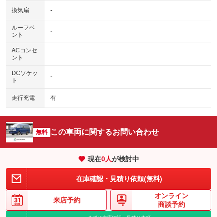
換気扇
-
ルーフベ
-
ント
ACコンセ
-
ント
DCソケッ
-
ト
走行充電
有
この車両に関するお問い合わせ
無料
現在
0
人
が検討中
在庫確認・見積り依頼(無料)
オンライン
来店予約
商談予約