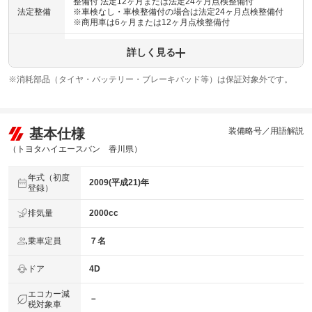
整備付 法定12ヶ月または法定24ヶ月点検整備付
法定整備
※車検なし・車検整備付の場合は法定24ヶ月点検整備付
※商用車は6ヶ月または12ヶ月点検整備付
当社では点検整備に加えてエンジンオイル、オイルフィル
詳しく見る
法定整備
ター、ワイパーゴムの交換を行います。また、点検結果に
について
基づいて修理、交換が必要と判断された部品を修理、交換
致します。
※消耗部品（タイヤ・バッテリー・ブレーキパッド等）は保証対象外です。
基本仕様
装備略号／用語解説
（トヨタハイエースバン 香川県）
年式（初度
2009(平成21)年
登録）
排気量
2000cc
乗車定員
７名
ドア
4D
エコカー減
－
税対象車