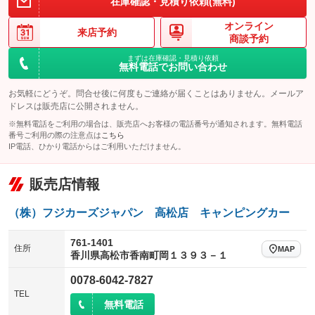
在庫確認・見積り依頼(無料)
アイドリングストップ
ドライブレコーダー
キーレス
LEDヘッドランプ
：装備なし
：装備なし
：装備あり
：装備なし
オンライン
USB入力端子
Bluetooth接続
来店予約
HID(キセノンライト)
ポータブルナビ
：装備なし
：装備なし
商談予約
：装備なし
：装備なし
100V電源
クリーンディーゼル
まずは在庫確認・見積り依頼
バックカメラ
ETC
：装備なし
：装備なし
：装備あり
：装備あり
無料電話でお問い合わせ
センターデフロック
エアロ
スマートキー
：装備なし
：装備なし
：装備なし
お気軽にどうぞ。問合せ後に何度もご連絡が届くことはありません。メールア
給水タンク
排水タンク
ドレスは販売店に公開されません。
ローダウン
ランフラットタイヤ
：装備なし
：装備なし
：装備なし
：装備なし
※無料電話をご利用の場合は、販売店へお客様の電話番号が通知されます。無料電話
温水設備
テレビ
パワーシート
3列シート
：装備なし
：装備なし
番号ご利用の際の注意点は
こちら
：装備なし
：装備なし
IP電話、ひかり電話からはご利用いただけません。
可動式室内
テント接続可
ベンチシート
フルフラットシート
：装備なし
：装備なし
：装備なし
：装備なし
クラッチレス
ヒッチメンバー
販売店情報
チップアップシート
オットマン
：装備なし
：装備なし
：装備なし
：装備なし
坂道発進補助装置
レンタカーアップ
電動格納サードシート
シートヒーター
：装備なし
：装備なし
：装備なし
：装備なし
（株）フジカーズジャパン 高松店 キャンピングカー
展示・試乗車
ウォークスルー
後席モニター
：装備なし
：装備なし
：装備なし
761-1401
住所
MAP
電動格納ミラー
香川県高松市香南町岡１３９３－１
電動リアゲート
フロントカメラ
：装備なし
：装備なし
：装備なし
装備略号／用語解説
0078-6042-7827
シートエアコン
全周囲カメラ
：装備なし
：装備なし
TEL
無料電話
サイドカメラ
ルーフレール
：装備なし
：装備なし