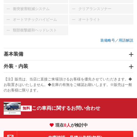
衝突被害軽減システム
クリアランスソナー
：装備なし
：装備なし
オートマチックハイビーム
オートライト
：装備なし
：装備なし
頸部衝撃緩和ヘッドレスト
：装備なし
装備略号／用語解説
基本装備
エアバッグ：運転席/助手席
外装・内装
：装備あり
スライドドア：片面
カーナビ：メモリーナビ他
：装備あり
：装備あり
【注】販売は、当店に直接ご来場頂けるお客様を優先させていただきます。◆
お取置きはいたしません。◆在庫の有無をご確認お願いします。※販売は一般
サンルーフ
ABS
TV：フルセグ
：装備なし
：装備あり
：装備あり
のお客様に限ります。
エアコン
Wエアコン
オーディオ
：装備あり
：装備あり
：装備なし
この車両に関するお問い合わせ
リフトアップ
パワーステアリング
無料
ビジュアル
：装備なし
：装備あり
：装備なし
ダウンヒルアシストコントロール
アルミホイール：16インチ
：装備なし
：装備あり
現在
0
人
が検討中
パワーウィンドウ
盗難防止システム
革シート
ハーフレザーシート
：装備あり
：装備なし
：装備なし
：装備なし