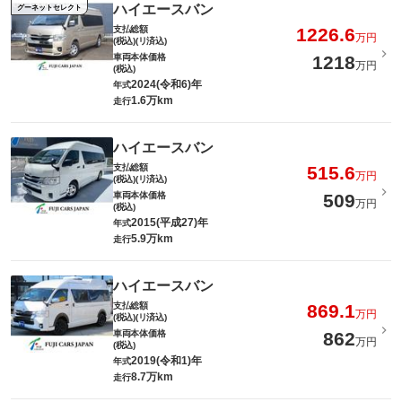
ハイエースバン
グーネットセレクト
支払総額
1226.6
万円
(税込)(リ済込)
車両本体価格
1218
万円
(税込)
2024(令和6)年
年式
1.6万km
走行
ハイエースバン
支払総額
515.6
万円
(税込)(リ済込)
車両本体価格
509
万円
(税込)
2015(平成27)年
年式
5.9万km
走行
ハイエースバン
支払総額
869.1
万円
(税込)(リ済込)
車両本体価格
862
万円
(税込)
2019(令和1)年
年式
8.7万km
走行