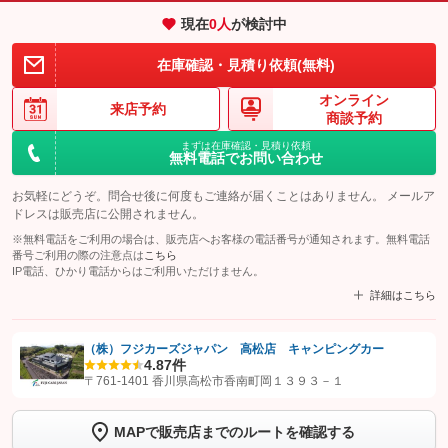
現在
0
人
が検討中
在庫確認・見積り依頼(無料)
オンライン
来店予約
商談予約
まずは在庫確認・見積り依頼
無料電話でお問い合わせ
お気軽にどうぞ。問合せ後に何度もご連絡が届くことはありません。 メールア
ドレスは販売店に公開されません。
※無料電話をご利用の場合は、販売店へお客様の電話番号が通知されます。無料電話
番号ご利用の際の注意点は
こちら
IP電話、ひかり電話からはご利用いただけません。
詳細はこちら
（株）フジカーズジャパン 高松店 キャンピングカー
4.8
7件
【STEP1】
認証画面でグーネットを友だち追加してから「許可する」ボタンを押
〒761-1401 香川県高松市香南町岡１３９３－１
します
MAPで販売店までのルートを確認する
【STEP2】
トーク画面で
ボタンをタップして問い合わせを