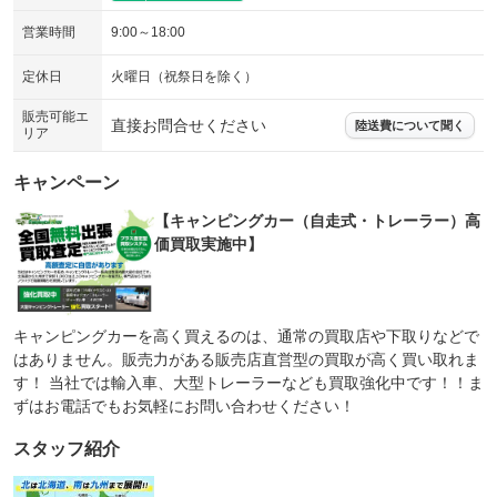
エアサスペンション
ヘッドライトウォッシャー
：装備なし
：装備なし
営業時間
9:00～18:00
FFヒーター
電子レンジ
：装備あり
：装備なし
定休日
火曜日（祝祭日を除く）
冷蔵庫 ３ＷＡＹ式
冷蔵庫 コンプレッサー式
：装備なし
：装備あり
販売可能エ
直接お問合せください
陸送費について聞く
リア
プルダウンベッド（昇降式ベッ
プルダウンベッド・電動（昇降
：装備なし
：装備なし
ド）
式ベッド）
キャンペーン
バンクベッド
二段ベッド
：装備なし
：装備あり
【キャンピングカー（自走式・トレーラー）高
座席兼用
常設ベッド
：装備あり
：装備なし
価買取実施中】
組立ベッド・電動
組立ベッド
：装備なし
：装備なし
キッチン（シンク）
キッチン（コンロ）
：装備あり
：装備なし
キャンピングカーを高く買えるのは、通常の買取店や下取りなどで
トイレ
ルーフエアコン
：装備なし
：装備なし
はありません。販売力がある販売店直営型の買取が高く買い取れま
ウインドウエアコン
テーブル
す！ 当社では輸入車、大型トレーラーなども買取強化中です！！ま
：装備なし
：装備なし
ずはお電話でもお気軽にお問い合わせください！
シャワー
サイドオーニング
：装備なし
：装備なし
スタッフ紹介
ポップアップルーフ
網戸
：装備なし
：装備なし
装備略号／用語解説