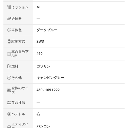
ミッション
AT
過給器
―
車体色
ダークブルー
駆動方式
2WD
車台番号下
460
3桁
燃料
ガソリン
その他
キャンピングカー
全体のサイ
469 / 169 / 222
ズ
荷台寸法
―
ハンドル
右
ボディタイ
バンコン