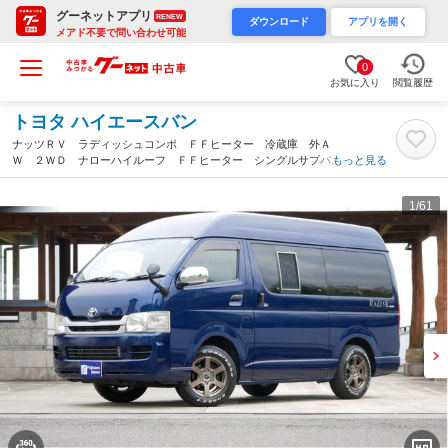
グーネットアプリ
RENEW
ダウンロード
アプリを開く
メアド不要で問い合わせ可能
0
お気に入り
閲覧履歴
トヨタ ハイエースバン
ナッツＲＶ ラディッシュコンポ ＦＦヒーター 冷蔵庫 外Ａ
Ｗ ２ＷＤ ナローハイルーフ ＦＦヒーター シングルサブバッ
もっと見る
テリー 走行充電 冷蔵庫 シンク ポリタンク メモリーナビ
フルセグ バックカメラ（香川県）
1
/61