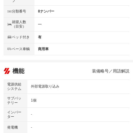
プ
分類番号
8ナンバー
就寝人数
―
（目安）
ベッド付き
有
ベース車輌
商用車
機能
装備略号／用語解説
電源供給
外部電源取り込み
システム
サブバッ
1個
テリー
インバー
-
ター
発電機
-