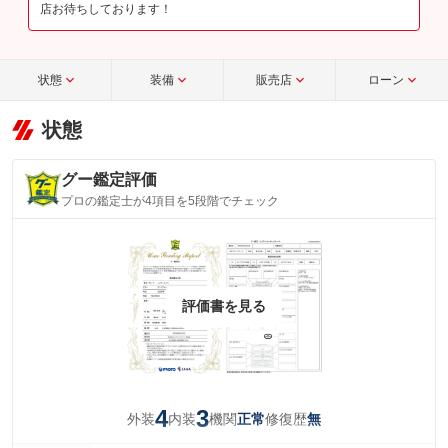
店お待ちしております！
状態
装備
販売店
ローン
状態
グー鑑定評価
プロの鑑定士が4項目を5段階でチェック
評価書を見る
4
3
外装
内装
機関
修復歴
正常
無