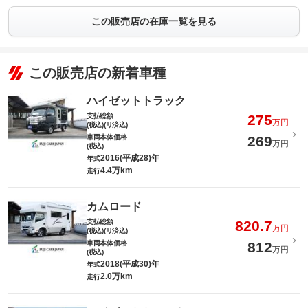
この販売店の在庫一覧を見る
この販売店の新着車種
ハイゼットトラック
支払総額
275
万円
(税込)(リ済込)
車両本体価格
269
万円
(税込)
2016(平成28)年
年式
4.4万km
走行
カムロード
支払総額
820.7
万円
(税込)(リ済込)
車両本体価格
812
万円
(税込)
2018(平成30)年
年式
2.0万km
走行