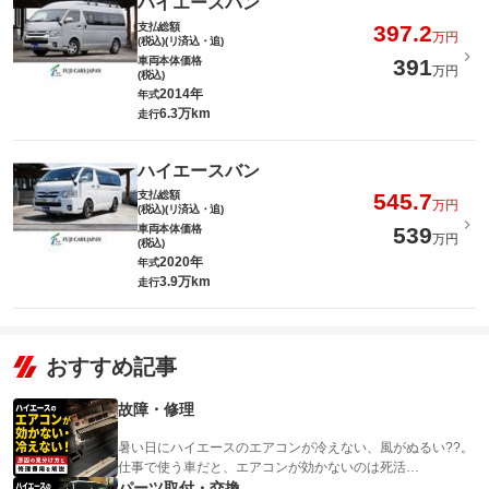
ハイエースバン
支払総額
397.2
万円
(税込)(リ済込・追)
車両本体価格
391
万円
(税込)
2014年
年式
6.3万km
走行
ハイエースバン
支払総額
545.7
万円
(税込)(リ済込・追)
車両本体価格
539
万円
(税込)
2020年
年式
3.9万km
走行
おすすめ記事
故障・修理
暑い日にハイエースのエアコンが冷えない、風がぬるい??。
仕事で使う車だと、エアコンが効かないのは死活…
パーツ取付・交換