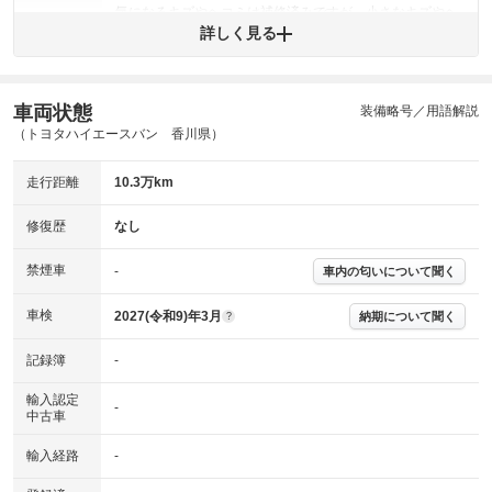
気になるキズやヘコミは補修済みですが、小さなキズやヘ
外装
コミが残っています。
詳しく見る
(車両外装)
キズ・へこみについて問い合わせる
内装
気になる汚れ等があります。
(内装状態)
車両状態
装備略号／用語解説
（トヨタハイエースバン 香川県）
主要機関に不具合はありません。
機関
走行距離
10.3万km
詳細は鑑定書をご確認ください。
修復歴
修復歴
なし
※グー鑑定は保証サービスではございません。購入時は必ず現車をご確認
下さい。
禁煙車
-
車内の匂いについて聞く
※実際にお渡しするコンディションチェックシートにつきましては、形式
および表示項目が異なる場合がございます。
※グー鑑定の評価はあくまでも記載している鑑定日の鑑定結果となりま
車検
2027(令和9)年3月
納期について聞く
?
す。車両情報等の詳細は各販売店へお問い合わせ下さい。
記録簿
-
輸入認定
-
中古車
輸入経路
-