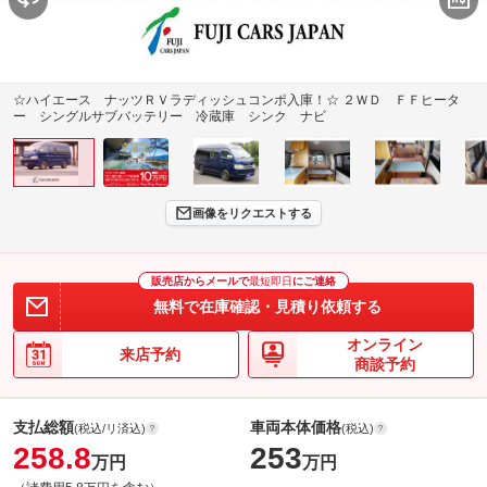
☆ハイエース ナッツＲＶラディッシュコンポ入庫！☆ ２ＷＤ ＦＦヒータ
ー シングルサブバッテリー 冷蔵庫 シンク ナビ
画像をリクエストする
販売店からメールで
最短即日
にご連絡
無料で在庫確認・見積り依頼する
オンライン
来店予約
商談予約
支払総額
車両本体価格
(税込/リ済込)
(税込)
258.8
253
万円
万円