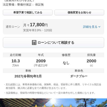
（諸費用5.8万円を含む）
法定整備：
整備付
保証：
保証無
希望予算で相談してみる
価格変更をお知らせ
17,800
月々
円
通常ローン
詳細を見る
実質年率3.9%・120回
ローンについて相談する
走行距離
年式
修復歴
排気量
10.3
2009
2000
なし
万km
(平成21)年
cc
車検
車体色
2027(令和9)年3月
ダークブルー
支払総額には、車両本体価格の他、保険料、税金、登録等に伴う費用、リサイクル預託金
相当額等、購入時に必要な全ての費用が含まれています。
当該価格は、登録等の時期や地域などについて一定の条件を付した価格になります。