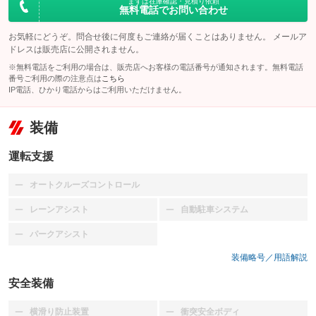
まずは在庫確認・見積り依頼
無料電話でお問い合わせ
お気軽にどうぞ。問合せ後に何度もご連絡が届くことはありません。 メールア
ドレスは販売店に公開されません。
※無料電話をご利用の場合は、販売店へお客様の電話番号が通知されます。無料電話
番号ご利用の際の注意点は
こちら
IP電話、ひかり電話からはご利用いただけません。
装備
運転支援
オートクルーズコントロール
：装備なし
レーンアシスト
自動駐車システム
：装備なし
：装備なし
パークアシスト
：装備なし
装備略号／用語解説
安全装備
横滑り防止装置
衝突安全ボディ
：装備なし
：装備なし