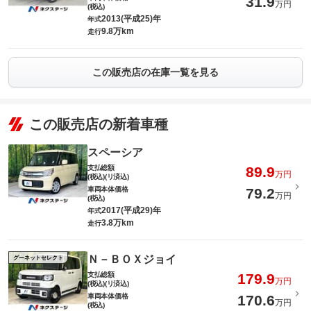
31.9
万円
(税込)
2013(平成25)年
年式
9.8万km
走行
この販売店の在庫一覧を見る
この販売店の新着車種
スペーシア
支払総額
89.9
万円
(税込)(リ済込)
車両本体価格
79.2
万円
(税込)
2017(平成29)年
年式
3.8万km
走行
Ｎ－ＢＯＸジョイ
グーネットセレクト
支払総額
179.9
万円
(税込)(リ済込)
車両本体価格
170.6
万円
(税込)