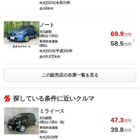
2025(令和7)年
年式
6km
走行
ノート
支払総額
69.9
万円
(税込)(リ済込)
車両本体価格
58.5
万円
(税込)
2018(平成30)年
年式
9.0万km
走行
この販売店の在庫一覧を見る
探している条件に近いクルマ
ミライース
支払総額
47.3
万円
(税込)(リ済込・追)
車両本体価格
39.8
万円
(税込)
2018年
年式