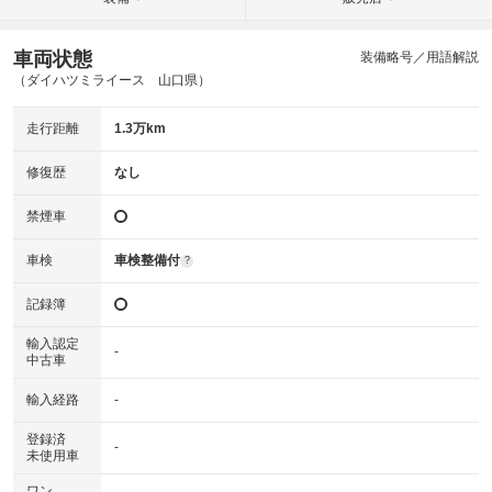
車両状態
装備略号／用語解説
（ダイハツミライース 山口県）
走行距離
1.3万km
修復歴
なし
禁煙車
車検
車検整備付
?
記録簿
輸入認定
-
中古車
輸入経路
-
登録済
-
未使用車
ワン