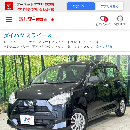
グーネットアプリ
RENEW
ダウンロード
アプリを開く
メアド不要で問い合わせ可能
0
お気に入り
閲覧履歴
ダイハツ ミライース
Ｌ ＳＡＩＩＩ ナビ スマートアシスト ドラレコ ＥＴＣ キ
ーレスエントリー アイドリングストップ Ｂｌｕｅｔｏｏｔｈ
もっと見る
オートハイビーム 禁煙車 ワンオーナー（山口県）