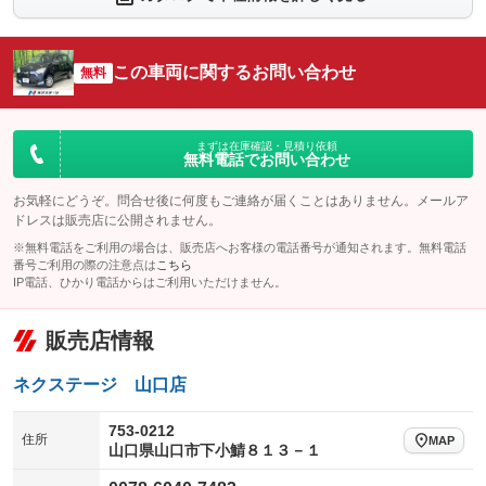
：装備なし
：装備なし
シートエアコン
全周囲カメラ
：装備なし
：装備なし
この車両に関するお問い合わせ
サイドカメラ
無料
ルーフレール
：装備なし
：装備なし
エアサスペンション
ヘッドライトウォッシャー
：装備なし
：装備なし
装備略号／用語解説
まずは在庫確認・見積り依頼
無料電話でお問い合わせ
お気軽にどうぞ。問合せ後に何度もご連絡が届くことはありません。メールア
ドレスは販売店に公開されません。
※無料電話をご利用の場合は、販売店へお客様の電話番号が通知されます。無料電話
番号ご利用の際の注意点は
こちら
IP電話、ひかり電話からはご利用いただけません。
販売店情報
ネクステージ 山口店
753-0212
住所
MAP
山口県山口市下小鯖８１３－１