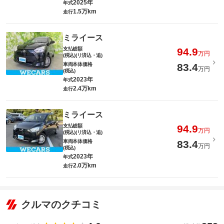
2025年
年式
1.5万km
走行
ミライース
支払総額
94.9
万円
(税込)(リ済込・追)
車両本体価格
83.4
万円
(税込)
2023年
年式
2.4万km
走行
ミライース
支払総額
94.9
万円
(税込)(リ済込・追)
車両本体価格
83.4
万円
(税込)
2023年
年式
2.0万km
走行
クルマのクチコミ