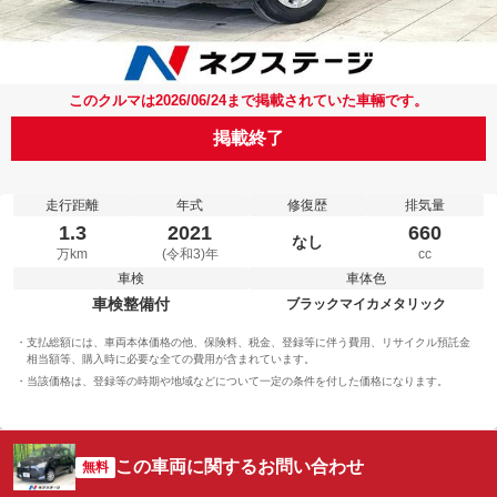
このクルマは2026/06/24まで掲載されていた車輛です。
掲載終了
走行距離
年式
修復歴
排気量
1.3
2021
660
なし
万km
(令和3)年
cc
車検
車体色
車検整備付
ブラックマイカメタリック
支払総額には、車両本体価格の他、保険料、税金、登録等に伴う費用、リサイクル預託金
相当額等、購入時に必要な全ての費用が含まれています。
当該価格は、登録等の時期や地域などについて一定の条件を付した価格になります。
この車両に関するお問い合わせ
無料