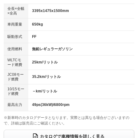
ダウンヒルアシストコントロール
：装備なし
アルミホイール
全長×全幅
：装備なし
3395x1475x1500mm
×全高
パワーウィンドウ
盗難防止システム
：装備あり
：装備あり
革シート
ハーフレザーシート
：装備なし
：装備なし
車両重量
650kg
アイドリングストップ
ドライブレコーダー
：装備あり
：装備あり
キーレス
LEDヘッドランプ
：装備あり
：装備なし
USB入力端子
Bluetooth接続
駆動形式
FF
：装備あり
：装備あり
HID(キセノンライト)
ポータブルナビ
：装備なし
：装備なし
100V電源
クリーンディーゼル
使用燃料
無鉛レギュラーガソリン
：装備なし
：装備なし
バックカメラ
ETC
：装備なし
：装備あり
センターデフロック
：装備なし
WLTCモ
エアロ
スマートキー
25km/リットル
：装備なし
：装備なし
ード燃費
レンタカーアップ
展示・試乗車
：装備なし
：装備なし
ローダウン
ランフラットタイヤ
：装備なし
：装備なし
JC08モー
35.2km/リットル
ド燃費
電動格納ミラー
：装備なし
パワーシート
3列シート
：装備なし
：装備なし
10/15モー
装備略号／用語解説
－km/リットル
ド燃費
ベンチシート
フルフラットシート
：装備なし
：装備なし
チップアップシート
オットマン
最高出力
49ps(36kW)/6800rpm
：装備なし
：装備なし
電動格納サードシート
シートヒーター
：装備なし
：装備なし
※新車時のカタログデータとなります。実際とは異なる場合がございますの
で、詳細は販売店にご確認ください。
ウォークスルー
後席モニター
：装備なし
：装備なし
カタログで車種情報を詳しく見る
電動リアゲート
フロントカメラ