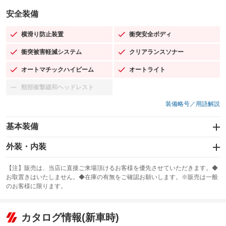
安全装備
横滑り防止装置
衝突安全ボディ
：装備あり
：装備あり
衝突被害軽減システム
クリアランスソナー
：装備あり
：装備あり
オートマチックハイビーム
オートライト
：装備あり
：装備あり
頸部衝撃緩和ヘッドレスト
：装備なし
装備略号／用語解説
基本装備
エアバッグ：運転席/助手席
外装・内装
：装備あり
スライドドア
カーナビ：SDナビ
：装備なし
：装備あり
【注】販売は、当店に直接ご来場頂けるお客様を優先させていただきます。◆
お取置きはいたしません。◆在庫の有無をご確認お願いします。※販売は一般
サンルーフ
ABS
TV：ワンセグ
：装備なし
：装備あり
：装備あり
のお客様に限ります。
エアコン
Wエアコン
オーディオ：CDまたはCDチェンジャー／ミュージックプレイヤー接続
：装備あり
：装備なし
：装備あり
可／ミュージックサーバー
リフトアップ
パワーステアリング
カタログ情報(新車時)
：装備なし
：装備あり
ビジュアル：-／DVD再生
：装備あり