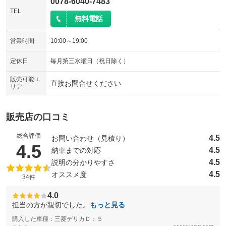
0078-6040-7483
TEL
無料電話
営業時間
10:00～19:00
定休日
毎月第三水曜日（祝日除く）
販売可能エ
直接お問合せください
リア
販売店の口コミ
総合評価
4.5
お問い合わせ（見積り）
（5点満点中）
4.5
4.5
納車までの対応
4.5
説明の分かりやすさ
4.5
オススメ度
34件
4.0
担当の方が親切でした。
もっと見る
購入した車種：三菱デリカＤ：５