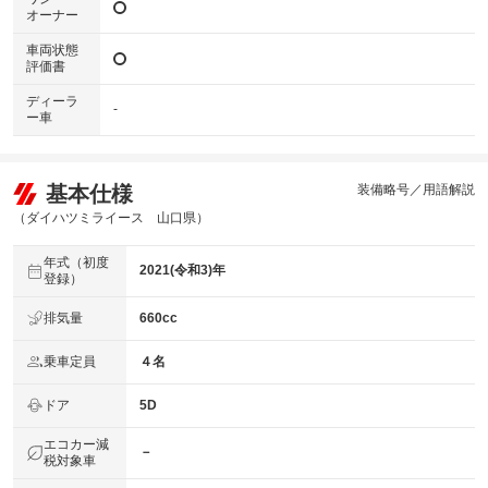
オーナー
車両状態
評価書
ディーラ
-
ー車
基本仕様
装備略号／用語解説
（ダイハツミライース 山口県）
年式（初度
2021(令和3)年
登録）
排気量
660cc
乗車定員
４名
ドア
5D
エコカー減
－
税対象車