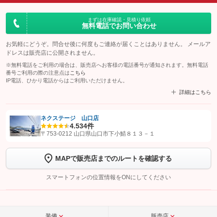
まずは在庫確認・見積り依頼
無料電話でお問い合わせ
お気軽にどうぞ。問合せ後に何度もご連絡が届くことはありません。 メールア
ドレスは販売店に公開されません。
※無料電話をご利用の場合は、販売店へお客様の電話番号が通知されます。無料電話
番号ご利用の際の注意点は
こちら
IP電話、ひかり電話からはご利用いただけません。
詳細はこちら
ネクステージ 山口店
4.5
34件
【STEP1】
認証画面でグーネットを友だち追加してから「許可する」ボタンを押
〒753-0212 山口県山口市下小鯖８１３－１
します
MAPで販売店までのルートを確認する
【STEP2】
トーク画面で
ボタンをタップして問い合わせを
完了してください。
スマートフォンの位置情報をONにしてください
こちら
装備
販売店