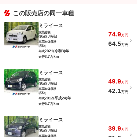
この販売店の同一車種
ミライース
支払総額
74.9
万円
(税込)(リ済込)
車両本体価格
64.5
万円
(税込)
2021(令和3)年
年式
3.7万km
走行
ミライース
支払総額
49.9
万円
(税込)(リ済込)
車両本体価格
42.1
万円
(税込)
2012(平成24)年
年式
5.7万km
走行
ミライース
支払総額
39.9
万円
(税込)(リ済込)
車両本体価格