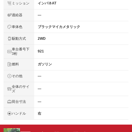
ミッション
インパネAT
過給器
―
車体色
ブラックマイカメタリック
駆動方式
2WD
車台番号下
921
3桁
燃料
ガソリン
その他
―
全体のサイ
―
ズ
荷台寸法
―
ハンドル
右