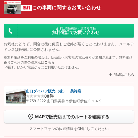
この車両に関するお問い合わせ
無料
まずは在庫確認・見積り依頼
無料電話でお問い合わせ
お気軽にどうぞ。問合せ後に何度もご連絡が届くことはありません。 メールア
ドレスは販売店に公開されません。
※無料電話をご利用の場合は、販売店へお客様の電話番号が通知されます。無料電話
番号ご利用の際の注意点は
こちら
IP電話、ひかり電話からはご利用いただけません。
詳細はこちら
山口ダイハツ販売（株） 美祢店
0
0件
【STEP1】
認証画面でグーネットを友だち追加してから「許可する」ボタンを押
〒759-2222 山口県美祢市伊佐町伊佐３９４９
します
MAPで販売店までのルートを確認する
【STEP2】
トーク画面で
ボタンをタップして問い合わせを
完了してください。
スマートフォンの位置情報をONにしてください
こちら