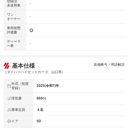
登録済
-
未使用車
ワン
-
オーナー
車両状態
評価書
ディーラ
-
ー車
基本仕様
装備略号／用語解説
（ダイハツハイゼットカーゴ 山口県）
年式（初度
2025(令和7)年
登録）
排気量
660cc
乗車定員
４名
ドア
5D