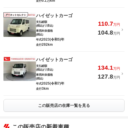
0.1万km
走行
ハイゼットカーゴ
グーネットセレクト
支払総額
110.7
万円
(税込)(リ済込)
車両本体価格
104.8
万円
(税込)
2023(令和5)年
年式
292km
走行
ハイゼットカーゴ
支払総額
134.1
万円
(税込)(リ済込)
車両本体価格
127.8
万円
(税込)
2025(令和7)年
年式
3km
走行
この販売店の在庫一覧を見る
この販売店の新着車種