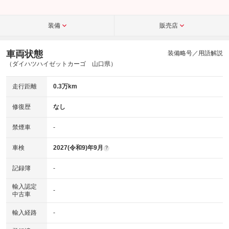
装備
販売店
車両状態
装備略号／用語解説
（ダイハツハイゼットカーゴ 山口県）
走行距離
0.3万km
修復歴
なし
禁煙車
-
車検
2027(令和9)年9月
?
記録簿
-
輸入認定
-
中古車
輸入経路
-