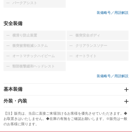
パークアシスト
：装備なし
装備略号／用語解説
安全装備
横滑り防止装置
衝突安全ボディ
：装備なし
：装備なし
衝突被害軽減システム
クリアランスソナー
：装備なし
：装備なし
オートマチックハイビーム
オートライト
：装備なし
：装備なし
頸部衝撃緩和ヘッドレスト
：装備なし
装備略号／用語解説
基本装備
エアバッグ：運転席
外装・内装
：装備あり
スライドドア
カーナビ
：装備なし
：装備なし
【注】販売は、当店に直接ご来場頂けるお客様を優先させていただきます。◆
お取置きはいたしません。◆在庫の有無をご確認お願いします。※販売は一般
サンルーフ
ABS
TV
：装備なし
：装備あり
：装備なし
のお客様に限ります。
エアコン
Wエアコン