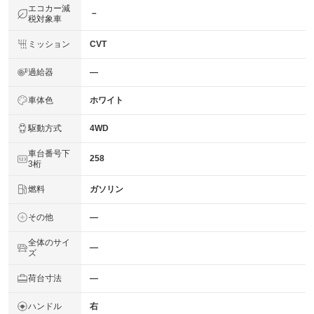
エコカー減
－
税対象車
ミッション
CVT
過給器
―
車体色
ホワイト
駆動方式
4WD
車台番号下
258
3桁
燃料
ガソリン
その他
―
全体のサイ
―
ズ
荷台寸法
―
ハンドル
右