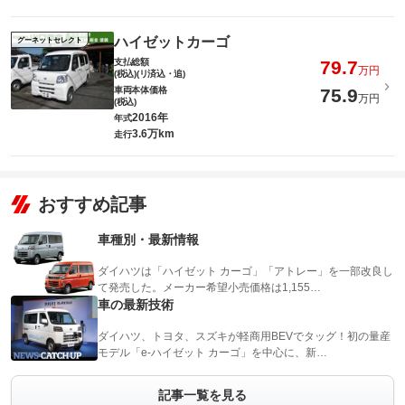
ハイゼットカーゴ
グーネットセレクト
支払総額
79.7
万円
(税込)(リ済込・追)
車両本体価格
75.9
万円
(税込)
2016年
年式
3.6万km
走行
おすすめ記事
車種別・最新情報
ダイハツは「ハイゼット カーゴ」「アトレー」を一部改良し
て発売した。メーカー希望小売価格は1,155…
車の最新技術
ダイハツ、トヨタ、スズキが軽商用BEVでタッグ！初の量産
モデル「e-ハイゼット カーゴ」を中心に、新…
記事一覧を見る