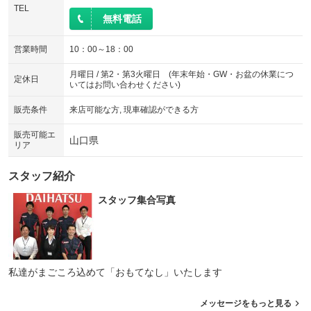
ウォークスルー
後席モニター
TEL
：装備なし
：装備なし
無料電話
電動リアゲート
フロントカメラ
：装備なし
：装備なし
営業時間
10：00～18：00
シートエアコン
全周囲カメラ
：装備なし
：装備なし
月曜日 / 第2・第3火曜日 (年末年始・GW・お盆の休業につ
サイドカメラ
ルーフレール
定休日
：装備なし
：装備なし
いてはお問い合わせください)
エアサスペンション
ヘッドライトウォッシャー
：装備なし
：装備なし
販売条件
来店可能な方, 現車確認ができる方
装備略号／用語解説
販売可能エ
山口県
リア
スタッフ紹介
スタッフ集合写真
私達がまごころ込めて「おもてなし」いたします
メッセージをもっと見る