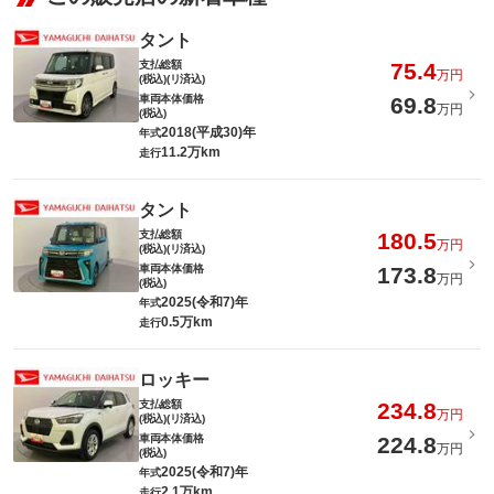
タント
支払総額
75.4
万円
(税込)(リ済込)
車両本体価格
69.8
万円
(税込)
2018(平成30)年
年式
11.2万km
走行
タント
支払総額
180.5
万円
(税込)(リ済込)
車両本体価格
173.8
万円
(税込)
2025(令和7)年
年式
0.5万km
走行
ロッキー
支払総額
234.8
万円
(税込)(リ済込)
車両本体価格
224.8
万円
(税込)
2025(令和7)年
年式
2.1万km
走行