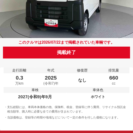
このクルマは2026/07/22まで掲載されていた車輛です。
掲載終了
走行距離
年式
修復歴
排気量
0.3
2025
660
なし
万km
(令和7)年
cc
車検
車体色
2027(令和9)年9月
ホワイト
支払総額には、車両本体価格の他、保険料、税金、登録等に伴う費用、リサイクル預託金
相当額等、購入時に必要な全ての費用が含まれています。
当該価格は、登録等の時期や地域などについて一定の条件を付した価格になります。