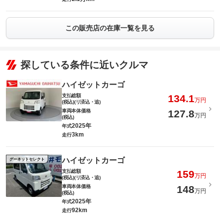
この販売店の在庫一覧を見る
探している条件に近いクルマ
ハイゼットカーゴ
支払総額
134.1
万円
(税込)(リ済込・追)
車両本体価格
127.8
万円
(税込)
2025年
年式
3km
走行
ハイゼットカーゴ
グーネットセレクト
支払総額
159
万円
(税込)(リ済込・追)
車両本体価格
148
万円
(税込)
2025年
年式
92km
走行