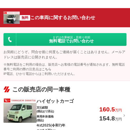
この車両に関するお問い合わせ
無料
まずは在庫確認・見積り依頼
無料電話でお問い合わせ
お気軽にどうぞ。問合せ後に何度もご連絡が届くことはありません。メールア
ドレスは販売店に公開されません。
※無料電話をご利用の場合は、販売店へお客様の電話番号が通知されます。無料電話
番号ご利用の際の注意点は
こちら
IP電話、ひかり電話からはご利用いただけません。
この販売店の同一車種
ハイゼットカーゴ
支払総額
160.5
万円
(税込)(リ済込)
車両本体価格
154.8
万円
(税込)
2025(令和7)年
年式