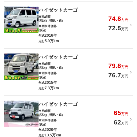
ハイゼットカーゴ
支払総額
74.8
万円
(税込)(リ済込・追)
車両本体価格
72.5
万円
(税込)
2016年
年式
5.9万km
走行
ハイゼットカーゴ
支払総額
79.8
万円
(税込)(リ済込・追)
車両本体価格
76.7
万円
(税込)
2015年
年式
7.3万km
走行
ハイゼットカーゴ
支払総額
65
万円
(税込)(リ済込・追)
車両本体価格
62
万円
(税込)
2020年
年式
13.5万km
走行