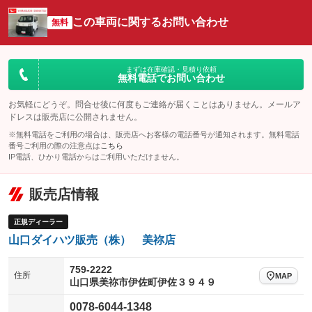
オーディオ
：装備あり
：装備なし
：装備なし
この車両に関するお問い合わせ
リフトアップ
パワーステアリング
無料
ビジュアル
：装備なし
：装備あり
：装備なし
ダウンヒルアシストコントロール
アルミホイール
：装備なし
：装備なし
パワーウィンドウ
盗難防止システム
まずは在庫確認・見積り依頼
革シート
ハーフレザーシート
：装備あり
：装備なし
無料電話でお問い合わせ
：装備なし
：装備なし
アイドリングストップ
ドライブレコーダー
キーレス
LEDヘッドランプ
：装備なし
：装備なし
：装備なし
：装備なし
お気軽にどうぞ。問合せ後に何度もご連絡が届くことはありません。メールア
ドレスは販売店に公開されません。
USB入力端子
Bluetooth接続
HID(キセノンライト)
ポータブルナビ
：装備なし
：装備なし
：装備なし
：装備なし
※無料電話をご利用の場合は、販売店へお客様の電話番号が通知されます。無料電話
100V電源
クリーンディーゼル
番号ご利用の際の注意点は
こちら
バックカメラ
ETC
：装備なし
：装備なし
：装備なし
：装備なし
IP電話、ひかり電話からはご利用いただけません。
センターデフロック
エアロ
スマートキー
：装備なし
：装備なし
：装備なし
販売店情報
レンタカーアップ
展示・試乗車
ローダウン
ランフラットタイヤ
：装備なし
：装備なし
：装備なし
：装備なし
電動格納ミラー
パワーシート
3列シート
：装備なし
正規ディーラー
：装備なし
：装備なし
山口ダイハツ販売（株） 美祢店
装備略号／用語解説
ベンチシート
フルフラットシート
：装備なし
：装備なし
チップアップシート
オットマン
759-2222
：装備なし
：装備なし
住所
MAP
山口県美祢市伊佐町伊佐３９４９
電動格納サードシート
シートヒーター
：装備なし
：装備なし
0078-6044-1348