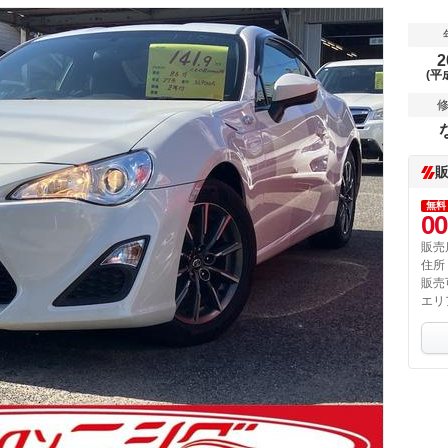
2
(平
無料
00
販売
住所
販売
エリ