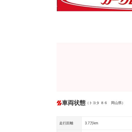
車両状態
（トヨタ ８６ 岡山県）
走行距離
3.7万km