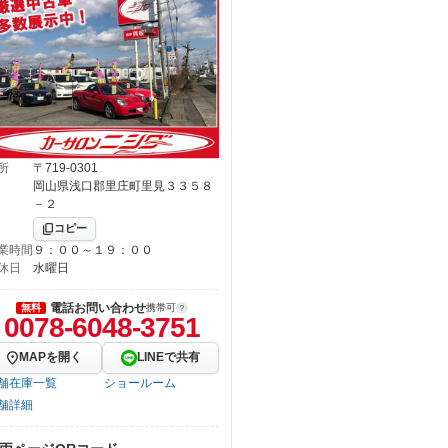
所
〒719-0301
岡山県浅口郡里庄町里見３３５８
－２
コピー
業時間
９：００～１９：００
休日
水曜日
電話お問い合わせ
無料
携帯可
0078-6048-3751
MAPを開く
LINEで共有
舗在庫一覧
ショールーム
舗詳細