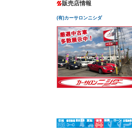
－
販売店情報
オーディオ
－
盗難防止システム
アイドリ
－
ヘッドライトウォッシャ
革シート
－
－
(有)カーサロンニシダ
ー
Bluetooth接続
100V電源
－
－
LEDヘッドランプ
HID(キ
－
－
レンタカーアップ
展示・試
－
－
ETC
エアロ
－
ランフラットタイヤ
パワーシ
－
－
フルフラットシート
チップア
－
－
シートヒーター
ウォーク
－
－
フロントカメラ
シートエ
－
－
ルーフレール
エアサス
－
－