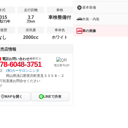
基本装備
年式
走行距離
車検
015
3.7
車検整備付
外装・内装
成27)年
万km
修復歴
排気量
車体色
車の画像
なし
2000cc
ホワイト
販売店情報
電話お問い合わせ
携帯可
78-6048-3751
電話番号QR
店
(有)カーサロンニシダ
岡山県浅口郡里庄町里見３３５８－２
可能
直接お問合せください
ア
MAPを開く
LINEで共有