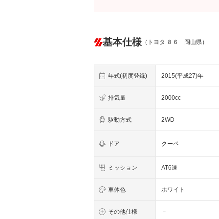
基本仕様
（トヨタ ８６ 岡山県）
年式(初度登録)
2015(平成27)年
排気量
2000cc
駆動方式
2WD
ドア
クーペ
ミッション
AT6速
車体色
ホワイト
その他仕様
－