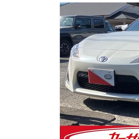
マガジン
車カタログ
自動車ローン
保険
レビュー
価格相場
教習所
用語集