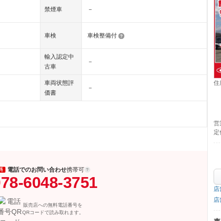
禁煙車
－
車検
車検整備付
輸入認定中
－
古車
住
車両状態評
－
価書
営
定
電話でのお問い合わせ
携帯可
料
78-6048-3751
店
店
販売店への無料電話番号を
QRコードで読み取れます。