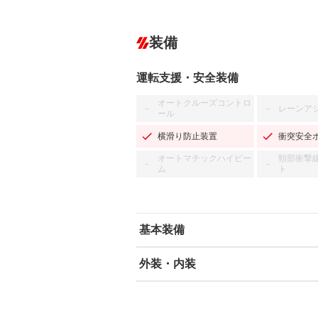
装備
運転支援・安全装備
オートクルーズコントロ
レーンア
－
－
ール
横滑り防止装置
衝突安全
オートマチックハイビー
頸部衝撃
－
－
ム
ト
基本装備
外装・内装
エアバッグ：運転席/助手席/サイド
ABS
エアコン
カーナビ：メモリーナビ他
ダウンヒルアシストコントロール