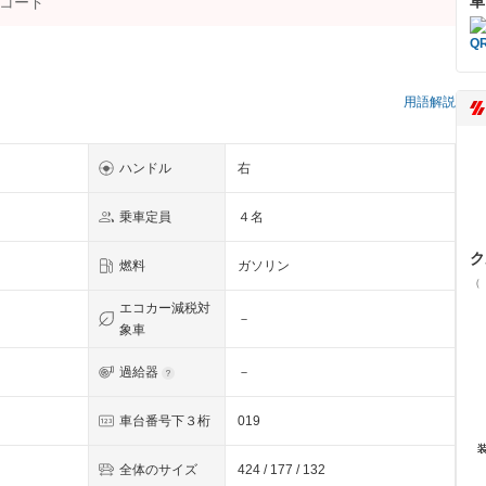
車
用語解説
ハンドル
右
乗車定員
４名
ク
燃料
ガソリン
（
エコカー減税対
－
象車
過給器
－
車台番号下３桁
019
全体のサイズ
424 / 177 / 132