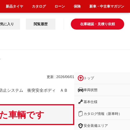
新品タイヤ
カタログ
ローン
保険
新車・中古車マガジン
気に入り
閲覧履歴
在庫確認・見積り依頼
デ
更新 : 2026/06/01
トップ
車両状態
防止システム 衝突安全ボディ ＡＢ
基本仕様
いた車輌です
カタログ情報（新車時）
安全装備エリア