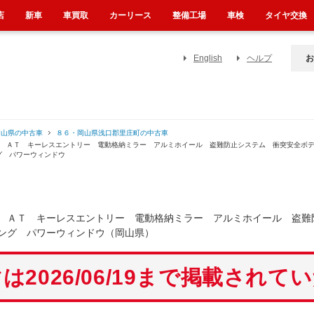
店
新車
車買取
カーリース
整備工場
車検
タイヤ交換
English
ヘルプ
お
岡山県の中古車
８６・岡山県浅口郡里庄町の中古車
Ｖ ＡＴ キーレスエントリー 電動格納ミラー アルミホイール 盗難防止システム 衝突安全ボ
グ パワーウィンドウ
 ＡＴ キーレスエントリー 電動格納ミラー アルミホイール 盗難
ング パワーウィンドウ（岡山県）
は2026/06/19まで掲載されて