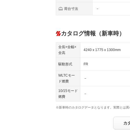
荷台寸法
－
カタログ情報（新車時）
全長×全幅×
4240 x 1775 x 1300mm
全高
駆動形式
FR
WLTCモー
－
ド燃費
10/15モード
－
燃費
※新車時のカタログデータとなります。実際とは異
カ