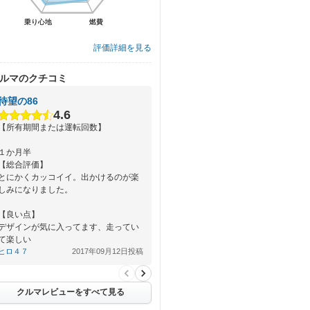
乗り心地
乗り心地
燃費
燃費
評価詳細を見る
ルマのクチコミ
待望の86
4.6
【所有期間または運転回数】
１か月半
【総合評価】
とにかくカッコイイ。出かけるのが楽
しみになりました。
【良い点】
デザインが気に入ってます、走ってい
て楽しい
ヒロ４７
2017年09月12日投稿
【悪い点】
車高が低いので、雪国なのでこれから
が大…
クルマレビューをすべて見る