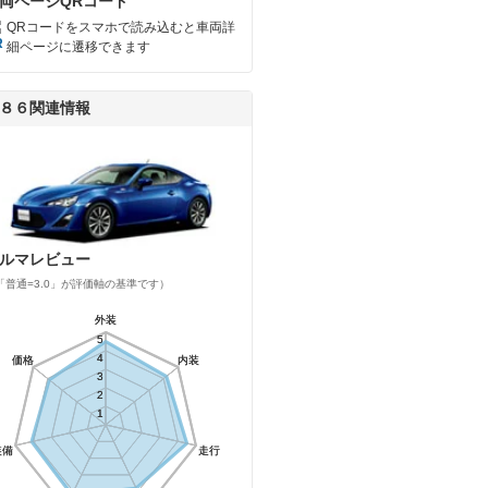
両ページQRコード
QRコードをスマホで読み込むと車両詳
細ページに遷移できます
８６関連情報
ルマレビュー
「普通=3.0」が評価軸の基準です）
外装
外装
5
5
4
4
価格
価格
内装
内装
3
3
2
2
1
1
装備
装備
走行
走行