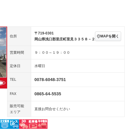
アルミホイール：アルミ
－ビジュアル
－
ホイール
ングストップ
ドライブレコーダー
USB入力端子
－
－
ハーフレザーシート
キーレス
－
クリーンディーゼル
センターデフロック
－
－
セノンライト)
ポータブルナビ
バックカメラ
－
乗車
電動格納ミラー
〒719-0301
MAPを開く
住所
スマートキー
ローダウン
－
岡山県浅口郡里庄町里見３３５８－２
－
装備略号／用語解説
ート
3列シート
ベンチシート
－
－
営業時間
９：００～１９：００
ップシート
オットマン
電動格納サードシート
－
－
定休日
水曜日
スルー
後席モニター
電動リアゲート
－
－
0078-6048-3751
TEL
アコン
全周囲カメラ
サイドカメラ
－
－
ペンション
0865-64-5535
FAX
販売可能
装備略号／用語解説
直接お問合せください
エリア