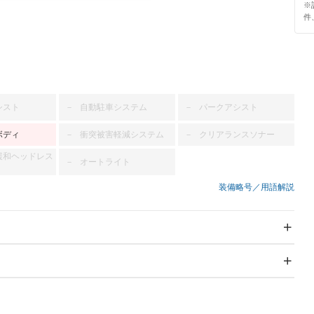
※
件
シスト
自動駐車システム
パークアシスト
－
－
ボディ
衝突被害軽減システム
クリアランスソナー
－
－
緩和ヘッドレス
オートライト
－
装備略号／用語解説
スライドドア
サンルーフ
－
－
Wエアコン
リフトアップ
－
－
TV：ワンセグ
パワーステアリング
パワーウィンドウ