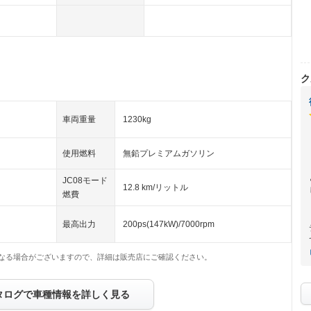
ク
車両重量
1230kg
使用燃料
無鉛プレミアムガソリン
JC08モード
12.8 km/リットル
燃費
最高出力
200ps(147kW)/7000rpm
なる場合がございますので、詳細は販売店にご確認ください。
タログで車種情報を詳しく見る