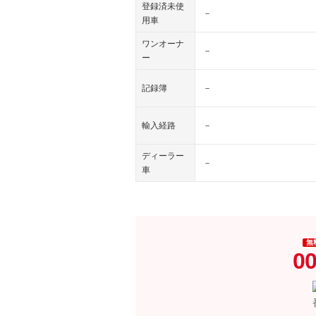
登録済未使
－
用車
ワンオーナ
－
ー
記録簿
－
輸入経路
－
ディーラー
－
車
無
00