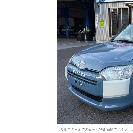
マガジン
車カタログ
自動車ローン
保険
レビュー
価格相場
教習所
用語集
Ｒ８年４月までの新生活特別価格です！ オ