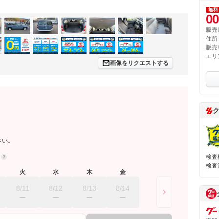
無料
00
販売
住所
販売
エリ
画像をリクエストする
さい。
約
検査
検査
火
水
木
金
8/11
8/12
8/13
8/14