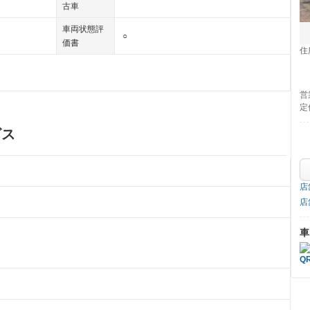
古車
車両状態評
○
価書
住
営
定
ビス
店
店
車