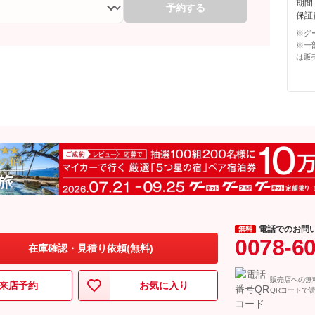
期間
予約する
保証費
※グ
※一
は販
電話でのお問
無料
0078-6
在庫確認・見積り依頼(無料)
販売店への無
来店予約
お気に入り
QRコードで