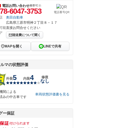
電話お問い合わせ
携帯可
78-6047-3753
電話番号QR
店
奥田自動車
広島県三原市明神２丁目８－１７
可能
直接お問合せください
ア
陸送費について聞く
MAPを開く
LINEで共有
クルマの状態評価
5
4
修復
外装
内装
なし
機関による
車両状態評価書を見る
済みの中古車です
グー保証