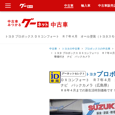
中古車
輸入車
中古車販売
新車
中古車
トヨタ プロボックス ＤＸコンフォート Ｒ７年４月 オール塗装（トヨタス
輸入車
中古車
トヨタの中古車
プロボックスの中古車
トヨタ プロボックス ＤＸコンフォート Ｒ７年４
整備付き ナビ バックカメラ
クルマ買取
プロ
トヨタ
カーリース
グーネットセレクト
ＤＸコンフォート Ｒ７年４月 
ナビ バックカメラ（広島県）
タイヤ交換
Ｒ８年４月までの新生活特別価格です
整備工場
車検