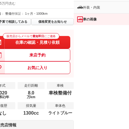
 5万円含む
外装・内装
備：
整備付
保証：
1ヶ月・1000km
車の画像
予算で相談してみる
価格変更をお知らせ
販売店からメールで
最短即日
にご連絡
在庫の確認・見積り依頼
来店予約
お気に入り
年式
走行距離
車検
020
8.0
車検整備付
和2)年
万km
修復歴
排気量
車体色
なし
1300cc
ライトブルー
販売店情報