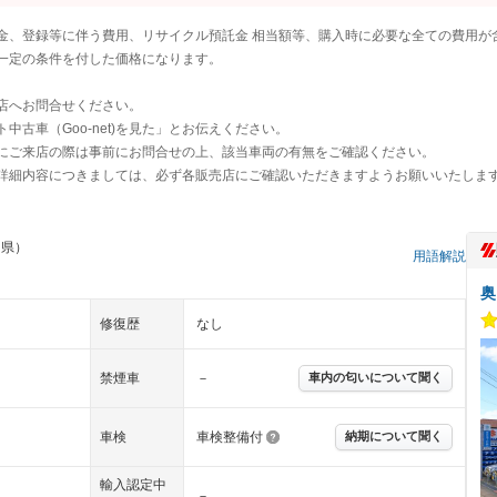
金、登録等に伴う費用、リサイクル預託金 相当額等、購入時に必要な全ての費用が
一定の条件を付した価格になります。
店へお問合せください。
古車（Goo-net)を見た」とお伝えください。
にご来店の際は事前にお問合せの上、該当車両の有無をご確認ください。
詳細内容につきましては、必ず各販売店にご確認いただきますようお願いいたしま
島県）
用語解説
奥
修復歴
なし
禁煙車
－
車内の匂いについて聞く
車検
車検整備付
納期について聞く
輸入認定中
－