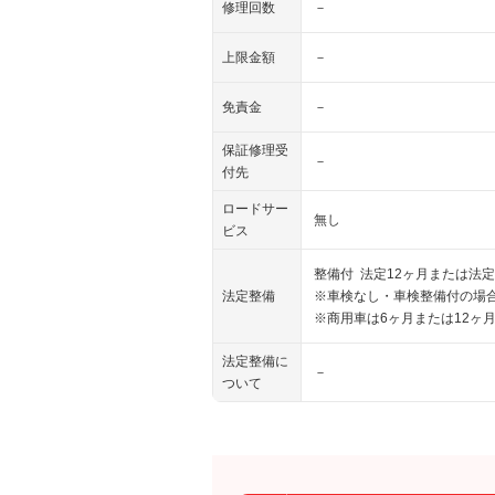
修理回数
－
上限金額
－
免責金
－
保証修理受
－
付先
ロードサー
無し
ビス
整備付 法定12ヶ月または法定
法定整備
※車検なし・車検整備付の場合
※商用車は6ヶ月または12ヶ
法定整備に
－
ついて