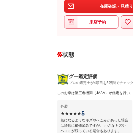
在庫確認・見積り
来店予約
状態
グー鑑定評価
プロの鑑定士が4項目を5段階でチェッ
このお車は第三者機関（JAAA）が鑑定を行い
外装
5
★★★★★
気になるようなキズやへこみがあった場合
は綺麗に補修済みですが、 小さなキズや
ヘコミが残っている場合もあります。