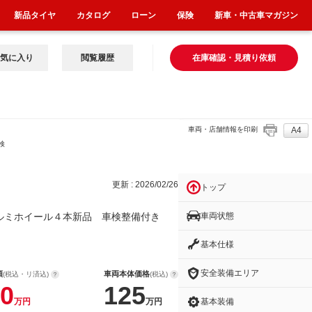
新品タイヤ
カタログ
ローン
保険
新車・中古車マガジン
気に入り
閲覧履歴
在庫確認・見積り依頼
車両・店舗情報を印刷
A4
検
更新 : 2026/02/26
トップ
車両状態
アルミホイール４本新品 車検整備付き
基本仕様
安全装備エリア
額
車両本体価格
(税込・リ済込)
(税込)
0
125
基本装備
万円
万円