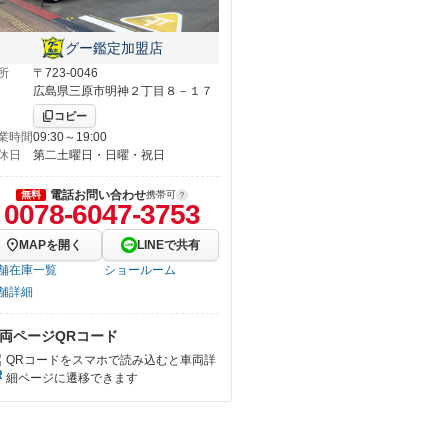
グー鑑定加盟店
所
〒723-0046
広島県三原市明神２丁目８－１７
コピー
業時間
09:30～19:00
休日
第二土曜日・日曜・祝日
電話お問い合わせ
無料
携帯可
0078-6047-3753
MAPを開く
LINEで共有
舗在庫一覧
ショールーム
舗詳細
両ページQRコード
QRコードをスマホで読み込むと車両詳
細ページに遷移できます