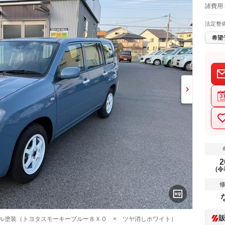
諸費用
法定整
希望
2
(令
ール塗装（トヨタスモーキーブルー８Ｘ０ × ツヤ消しホワイト）