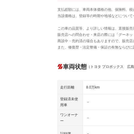
支払総額には、車両本体価格の他、保険料、税
当該価格は、登録等の時期や地域などについて
この車の品質等、より詳しい情報は、直接販売
販売店への問合わせ・来店の際には「グーネット中
商談中・売約済の場合もありますので、販売店
また、修復歴・法定整備・保証の有無ならびに
車両状態
（トヨタ プロボックス 広
走行距離
8.0万km
登録済未使
－
用車
ワンオーナ
－
ー
記録簿
－