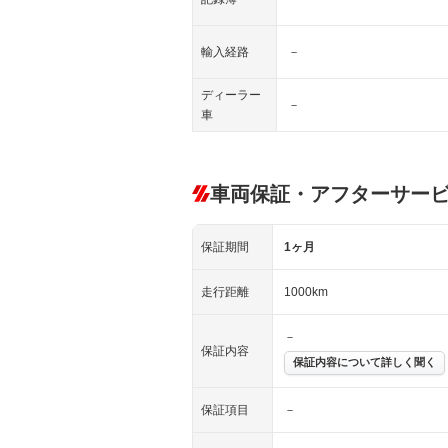
輸入経路
－
ディーラー
－
車
車両保証・アフターサー
保証期間
1ヶ月
走行距離
1000km
－
保証内容
保証内容について詳しく聞く
保証項目
－