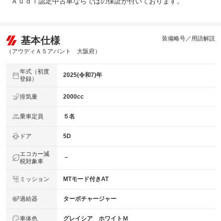
Ａｕｄｉ認定中古車ならではの保証が付いております。
基本仕様
装備略号／用語解説
（アウディＡ５アバント 大阪府）
年式（初度
2025(令和7)年
登録）
排気量
2000cc
乗車定員
５名
ドア
5D
エコカー減
－
税対象車
ミッション
MTモード付きAT
過給器
ターボチャージャー
車体色
グレイシア ホワイトＭ