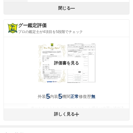
閉じる
グー鑑定評価
プロの鑑定士が4項目を5段階でチェック
評価書を見る
5
5
外装
内装
機関
修復歴
正常
無
気になるようなキズやへこみがあった場合は綺麗に補修済
みですが、 小さなキズやヘコミが残っている場合もありま
詳しく見る
外装
す。
(車両外装)
キズ・へこみについて問い合わせる