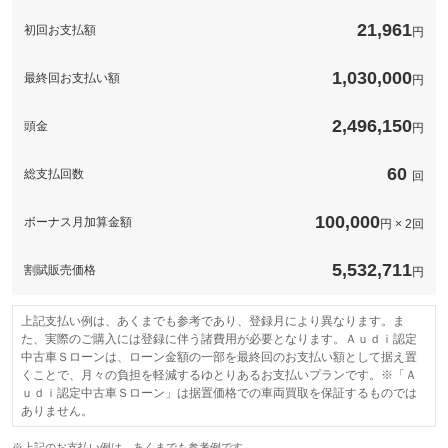
このパックの見積もり依頼（無料）
Ａｕｄｉ純正ドライブレコーダー前後を付けさせて頂く費用とな
備考
っております。
21,961
初回お支払額
円
1,030,000
最終回お支払い額
円
このパックの見積もり依頼（無料）
2,496,150
頭金
円
60
総支払回数
回
100,000
ボーナス月加算金額
円 × 2回
5,532,711
割賦販売価格
円
上記支払い例は、あくまでも参考であり、登録月により異なります。ま
た、実際のご購入には登録に伴う諸費用が必要となります。Ａｕｄｉ認定
中古車Ｓローンは、ローン金額の一部を最終回のお支払い額として据え置
くことで、月々の負担を軽減するゆとりあるお支払いプランです。※「Ａ
ｕｄｉ認定中古車Ｓローン」は据置価格での車両買取を保証するものでは
ありません。
※上記のお支払い例は、あくまでも参考例です。