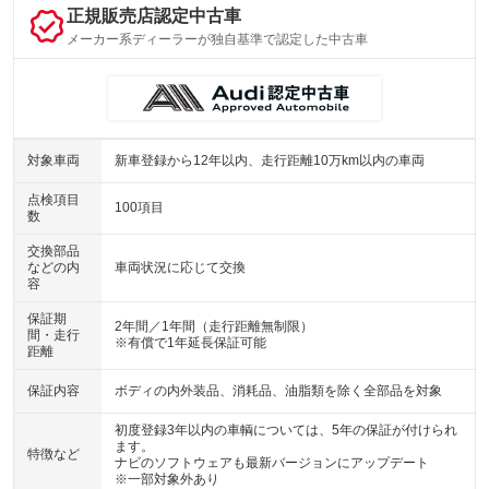
正規販売店認定中古車
メーカー系ディーラーが独自基準で認定した中古車
対象車両
新車登録から12年以内、走行距離10万km以内の車両
点検項目
100項目
数
交換部品
などの内
車両状況に応じて交換
容
保証期
2年間／1年間（走行距離無制限）
間・走行
※有償で1年延長保証可能
距離
保証内容
ボディの内外装品、消耗品、油脂類を除く全部品を対象
初度登録3年以内の車輌については、5年の保証が付けられ
ます。
特徴など
ナビのソフトウェアも最新バージョンにアップデート
※一部対象外あり