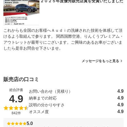
２０２５年度優秀販売店賞を受賞いたしました
これからも全国のお客様へＡｕｄｉの洗練された技術を体感して頂
けるよう取組んで参ります。 関西国際空港、りんくうプレミアム・
アウトレットが最寄りにございます。ご興味のあるお車がございま
したら是非お問合せ下さいませ。
メッセージをもっと見る
販売店の口コミ
総合評価
4.9
お問い合わせ（見積り）
（5点満点中）
4.9
4.9
納車までの対応
4.9
説明の分かりやすさ
4.9
オススメ度
842件
5.0