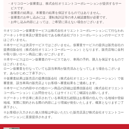
オリコローン仮審査は、株式会社オリエントコーポレーションが提供するサー
ビスです。
仮審査の結果は、本審査の結果を保証するものではありません。
仮審査のお申し込みには、運転免許証等の本人確認書類が必要です。
お申し込み内容によっては、ご希望に添えない場合がございます。
※オリコローン仮審査サービスは株式会社オリエントコーポレーションにて行なわれ
グーネット中古車及び運営会社である株式会社プロトコーポレーションのサービスで
はございません。
※本サービスは決済サービスではございません。仮審査サービスの提供は販売会社の
提携信販会社（株式会社オリエントコーポレーション）となります。販売店毎に金利
や取り扱いローン商品に違いがございます。
※本サービスはローン仮審査のサービスであり、車両の予約、購入を保証するもので
はございません。
ローン仮審査を行なっていても該当車両が販売済みとなってしまう場合もございま
す。あらかじめご了承下さい。
※仮審査結果は販売店の提携信販会社（株式会社オリエントコーポレーション）で仮
審査後、該当車両の販売店よりお客様へ審査結果をご連絡します。
※本サービスの内容やその他ローン商品の詳細は提携信販会社（株式会社オリエント
コーポレーション）にお問合せもしくはサイトにてご確認をお願いします。
※グーネット中古車に表示されている車両支払総額はお客様の住んでいる地域や登録
地域、実際に契約される際の内容により増減が発生いたします。概算となりますご了
承下さい。
※お客様が入力された個人情報は申込いただいた販売店及び株式会社オリエントコー
ポレーションに直接提供されます。