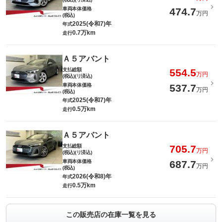
車両本体価格
474.7
万円
(税込)
2025(令和7)年
年式
0.7万km
走行
Ａ５アバント
支払総額
554.5
万円
(税込)(リ済込)
車両本体価格
537.7
万円
(税込)
2025(令和7)年
年式
0.5万km
走行
Ａ５アバント
支払総額
705.7
万円
(税込)(リ済込)
車両本体価格
687.7
万円
(税込)
2026(令和8)年
年式
0.5万km
走行
この販売店の在庫一覧を見る