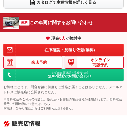
電動リアゲート
フロントカメラ
カタログで車種情報を詳しく見る
：装備あり
：装備あり
シートエアコン
全周囲カメラ
：装備なし
：装備あり
サイドカメラ
ルーフレール
この車両に関するお問い合わせ
：装備あり
無料
：装備あり
エアサスペンション
ヘッドライトウォッシャー
：装備なし
：装備あり
現在
0
人
が検討中
装備略号／用語解説
在庫確認・見積り依頼(無料)
オンライン
来店予約
商談予約
まずは在庫確認・見積り依頼
無料電話でお問い合わせ
お気軽にどうぞ。問合せ後に何度もご連絡が届くことはありません。メールア
ドレスは販売店に公開されません。
※無料電話をご利用の場合は、販売店へお客様の電話番号が通知されます。無料電話
番号ご利用の際の注意点は
こちら
IP電話、ひかり電話からはご利用いただけません。
販売店情報