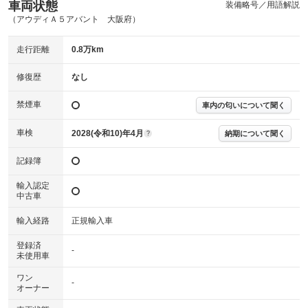
内装
車両状態
装備略号／用語解説
気になる汚れ等がない綺麗な室内を保っています。
(内装状態)
（アウディＡ５アバント 大阪府）
主要機関に不具合はありません。
機関
走行距離
0.8万km
詳細は鑑定書をご確認ください。
修復歴
修復歴
なし
※グー鑑定は保証サービスではございません。購入時は必ず現車をご確認
禁煙車
下さい。
車内の匂いについて聞く
※実際にお渡しするコンディションチェックシートにつきましては、形式
および表示項目が異なる場合がございます。
車検
2028(令和10)年4月
納期について聞く
?
※グー鑑定の評価はあくまでも記載している鑑定日の鑑定結果となりま
す。車両情報等の詳細は各販売店へお問い合わせ下さい。
記録簿
輸入認定
中古車
輸入経路
正規輸入車
登録済
-
未使用車
ワン
-
オーナー