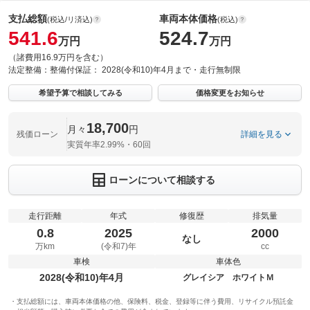
支払総額
車両本体価格
(税込/リ済込)
(税込)
541.6
524.7
万円
万円
（諸費用16.9万円を含む）
法定整備：
整備付
保証：
2028(令和10)年4月まで・走行無制限
希望予算で相談してみる
価格変更をお知らせ
18,700
月々
円
残価ローン
詳細を見る
実質年率2.99%・60回
ローンについて相談する
走行距離
年式
修復歴
排気量
0.8
2025
2000
なし
万km
(令和7)年
cc
車検
車体色
2028(令和10)年4月
グレイシア ホワイトＭ
支払総額には、車両本体価格の他、保険料、税金、登録等に伴う費用、リサイクル預託金