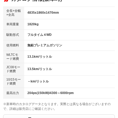
：装備なし
ダウンヒルアシストコントロール
アルミホイール：18インチ
：装備なし
：装備あり
全長×全幅
4835x1860x1470mm
×全高
パワーウィンドウ
盗難防止システム
革シート
ハーフレザーシート
：装備あり
：装備あり
：装備あり
：装備なし
車両重量
1820kg
アイドリングストップ
ドライブレコーダー
キーレス
LEDヘッドランプ
：装備あり
：装備なし
：装備あり
：装備あり
USB入力端子
Bluetooth接続
駆動形式
フルタイム４WD
HID(キセノンライト)
ポータブルナビ
：装備あり
：装備あり
：装備なし
：装備なし
100V電源
クリーンディーゼル
バックカメラ
ETC2.0
使用燃料
無鉛プレミアムガソリン
：装備なし
：装備なし
：装備あり
：装備あり
センターデフロック
エアロ
スマートキー
：装備なし
WLTCモ
：装備なし
：装備あり
13.1km/リットル
ード燃費
レンタカーアップ
展示・試乗車
ローダウン
ランフラットタイヤ
：装備なし
：装備なし
：装備なし
：装備なし
JC08モー
13.5km/リットル
ド燃費
電動格納ミラー
パワーシート
3列シート
：装備あり
：装備あり
：装備なし
10/15モー
装備略号／用語解説
－km/リットル
ベンチシート
フルフラットシート
ド燃費
：装備なし
：装備なし
チップアップシート
オットマン
：装備なし
：装備なし
最高出力
204ps(150kW)/4300～6000rpm
電動格納サードシート
シートヒーター
：装備なし
：装備あり
※新車時のカタログデータとなります。実際とは異なる場合がございますの
で、詳細は販売店にご確認ください。
ウォークスルー
後席モニター
：装備なし
：装備なし