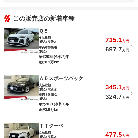
この販売店の新着車種
Ｑ５
支払総額
715.1
万円
(税込)(リ済込)
車両本体価格
697.7
万円
(税込)
2025(令和7)年
年式
0.1万km
走行
Ａ５スポーツバック
支払総額
345.1
万円
(税込)(リ済込)
車両本体価格
324.7
万円
(税込)
2021(令和3)年
年式
3.9万km
走行
ＴＴクーペ
支払総額
477.5
万円
(税込)(リ済込)