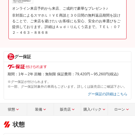
オンライン来店予約から来店、ご成約で豪華なプレゼント♪
非対面によるスマホＬＩＶＥ商談と３０日間の無料返品期間を設け
ることで、ご来店を避けたいお客様にも安心、安全のお車選びをご
提供しております。詳細はＡｕｄｉりんくう店まで。ＴＥＬ：０７
２－４６３－８８６８
グー保証
期間：1年～2年 距離：無制限 保証費用：79,420円～95,260円(税込)
※グー保証が付けられます。
※一部、グー保証対象外の車両もございます。詳しくは販売店にご確認下さい。
グー保証の詳細はこちら
状態
装備
販売店
購入パック
ローン
状態