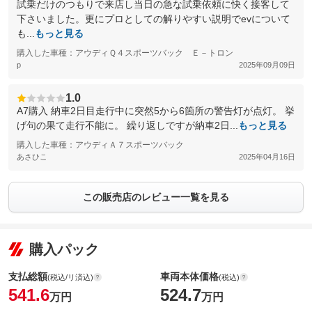
試乗だけのつもりで来店し当日の急な試乗依頼に快く接客して
下さいました。更にプロとしての解りやすい説明でevについて
も...
もっと見る
購入した車種：アウディＱ４スポーツバック Ｅ－トロン
p
2025年09月09日
1.0
A7購入 納車2日目走行中に突然5から6箇所の警告灯が点灯。 挙
げ句の果て走行不能に。 繰り返しですが納車2日...
もっと見る
購入した車種：アウディＡ７スポーツバック
あさひこ
2025年04月16日
この販売店のレビュー一覧を見る
購入パック
支払総額
車両本体価格
(税込/リ済込)
(税込)
541.6
524.7
万円
万円