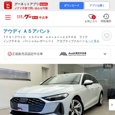
グーネットアプリ
RENEW
ダウンロード
アプリを開く
メアド不要で問い合わせ可能
0
お気に入り
閲覧履歴
アウディ Ａ５アバント
ＴＦＳＩクワトロ １５０ｋＷ ａｄｖａｎｃｅｄＰＫＧ ライテ
ィングＰＫＧ パーシャルレザーシート アダプティブクルーズコ
もっと見る
ントロール サラウンドビューカメラ アンビエントライティン
グ オートマチックテールゲート シートヒーター 認中（大阪
府）
正規販売店認定中古車
1
/60