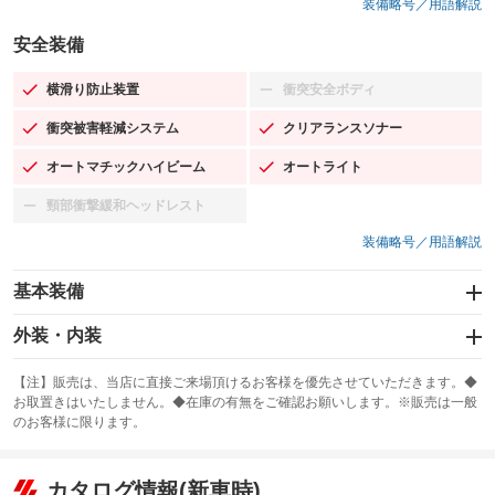
装備略号／用語解説
安全装備
横滑り防止装置
衝突安全ボディ
：装備あり
：装備なし
衝突被害軽減システム
クリアランスソナー
：装備あり
：装備あり
オートマチックハイビーム
オートライト
：装備あり
：装備あり
頸部衝撃緩和ヘッドレスト
：装備なし
装備略号／用語解説
基本装備
エアバッグ：運転席/助手席/サイド
外装・内装
：装備あり
スライドドア
カーナビ：メモリーナビ他
：装備なし
：装備あり
【注】販売は、当店に直接ご来場頂けるお客様を優先させていただきます。◆
お取置きはいたしません。◆在庫の有無をご確認お願いします。※販売は一般
サンルーフ
ABS
TV
：装備なし
：装備あり
：装備なし
のお客様に限ります。
エアコン
Wエアコン
オーディオ：ミュージックプレイヤー接続可
：装備あり
：装備あり
：装備あり
リフトアップ
パワーステアリング
カタログ情報(新車時)
ビジュアル
：装備なし
：装備あり