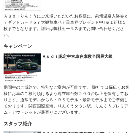
Ａｕｄｉりんくうにご来場いただいたお客様に、泉州温泉入浴券ｏ
ｒギフトカードｏｒ大観覧車ペア乗車券プレゼント中♪※１組様１
枚までとなります。詳細は弊社セールスまでお問い合わせくださ
い。
キャンペーン
Ａｕｄｉ認定中古車在庫数全国最大級
期間中のご成約で、特別なご案内が可能です。 弊社では幅広くお客
様にお車のご検討頂けるよう総在庫台数２００台以上を保有してお
ります。通常モデルからＳ・ＲＳモデル・最新モデルまでご準備し
ております。関西国際空港、りんくうタウン駅、りんくうプレミア
ム・アウトレットが最寄りにございます。
スタッフ紹介