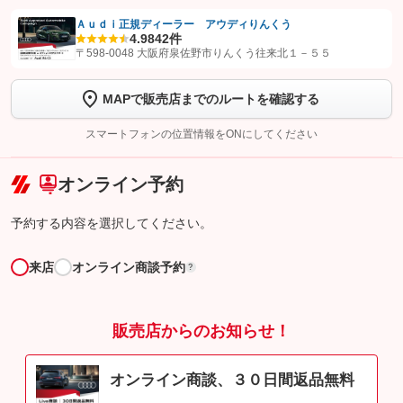
Ａｕｄｉ正規ディーラー アウディりんくう
4.9
842件
【STEP1】
認証画面でグーネットを友だち追加してから「許可する」ボタンを押
〒598-0048 大阪府泉佐野市りんくう往来北１－５５
します
MAPで販売店までのルートを確認する
【STEP2】
トーク画面で
ボタンをタップして問い合わせを
完了してください。
スマートフォンの位置情報をONにしてください
こちら
オンライン予約
予約する内容を選択してください。
来店
オンライン商談予約
?
販売店からのお知らせ！
オンライン商談、３０日間返品無料