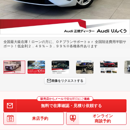
全国最大級在庫！ローンの方に、ＯＰプランサポートｏｒ 全国陸送費用半額サ
ポート！低金利２．４９％～３．９９％※各種条件あります
画像をリクエストする
販売店からメールで
最短即日
にご連絡
無料で在庫確認・見積り依頼する
オンライン
来店予約
商談予約