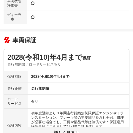
車両状態
評価書
ディーラ
ー車
車両保証
2028(令和10)年4月まで
保証
走行無制限／ロードサービスあり
保証期限
2028(令和10)年4月まで
走行距離
走行無制限
ロード
有り
サービス
初年度登録より３年間走行距離無制限保証エンジンやトラ
ンスミッション、ブレーキ等の主要部品を含む全部、修理
が必要な場合でも、工賃や部品代等は無償です＊保証適用
保証内容
除外事項につきましては別途ご説明致します。
詳しく見る