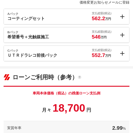
価格変更お知らせメールに登録
支払総額(税込)
Aパック
562.2
コーティングセット
万円
内：オプシ
20.6
ョン価格
支払総額(税込)
Bパック
万円
546
(税込)
希望番号＋光触媒施工
万円
車両本体価
524.7
万円
内：オプシ
格
4.4
ョン価格
支払総額(税込)
Cパック
万円
552.7
(税込)
ＵＴＲドラレコ前後パック
万円
車両本体価
524.7
万円
内：オプシ
格
11.1
ョン価格
パック内容
万円
(税込)
ローンご利用時（参考）
車両本体価
524.7
万円
内装・外装共にサポート！お気軽にご相談下さい。
格
パック内容
ボディコーティング
車両本体価格（税込）の残価ローン支払例
シートコーティング
備考
内装・外装共にサポート！お気軽にご相談下さい。
希望ナンバーと光触媒施工を実施致します。
18,700
パック内容
希望番号
月々
円
光触媒施工
備考
このパックの見積もり依頼（無料）
希望ナンバーと光触媒施工を実施致します。
Ａｕｄｉ純正ドライブレコーダー前後を付けさせて頂く費用とな
っております。
2.99
実質年率
%
ＵＴＲドラレコ前後