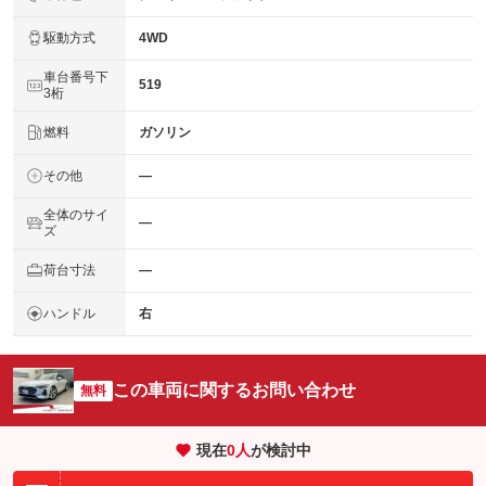
駆動方式
4WD
車台番号下
519
3桁
燃料
ガソリン
その他
―
全体のサイ
―
ズ
荷台寸法
―
ハンドル
右
この車両に関するお問い合わせ
無料
現在
0
人
が検討中