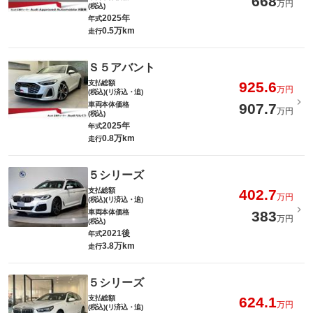
668
万円
(税込)
2025年
年式
0.5万km
走行
Ｓ５アバント
支払総額
925.6
万円
(税込)(リ済込・追)
車両本体価格
907.7
万円
(税込)
2025年
年式
0.8万km
走行
５シリーズ
支払総額
402.7
万円
(税込)(リ済込・追)
車両本体価格
383
万円
(税込)
2021後
年式
3.8万km
走行
５シリーズ
支払総額
624.1
万円
(税込)(リ済込・追)