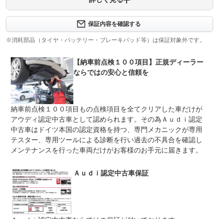
保証内容について問い合わせる
保証内容を確認する
保証項目
-
※消耗部品（タイヤ・バッテリー・ブレーキパッド等）は保証対象外です。
修理回数
無制限
【納車前点検１００項目】正規ディーラー
上限金額
-
ならではの安心と信頼を
免責金
無し
保証修理
-
納車前点検１００項目もの点検項目を全てクリアした車だけが
受付先
アウディ認定中古車として認められます。その為Ａｕｄｉ認定
整備付 法定12ヶ月または法定24ヶ月点検整備付
中古車はドイツ本国の認定資格を持つ、専門メカニックが専用
法定整備
※車検なし・車検整備付の場合は法定24ヶ月点検整備付
テスター、専用ツールによる診断を行い過去の不具合を確認し
※商用車は6ヶ月または12ヶ月点検整備付
メンテナンスを行った車両だけがお客様のお手元に届きます。
保証満了まで走行距離無制限保証！エンジンやトランスミ
法定整備
ッション、ブレーキ等の主要部品を含む全部、修理が必要
について
な場合でも、工賃や部品代等は無償です＊保証適用除外事
Ａｕｄｉ認定中古車保証
項につきましては別途ご説明致します。