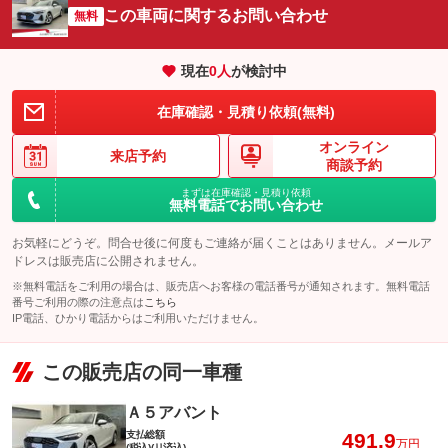
この車両に関するお問い合わせ
無料
現在
0
人
が検討中
在庫確認・見積り依頼(無料)
オンライン
来店予約
商談予約
まずは在庫確認・見積り依頼
無料電話でお問い合わせ
お気軽にどうぞ。問合せ後に何度もご連絡が届くことはありません。メールア
ドレスは販売店に公開されません。
※無料電話をご利用の場合は、販売店へお客様の電話番号が通知されます。無料電話
番号ご利用の際の注意点は
こちら
IP電話、ひかり電話からはご利用いただけません。
この販売店の同一車種
Ａ５アバント
支払総額
491.9
万円
(税込)(リ済込)