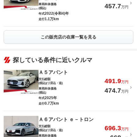
車両本体価格
457.7
万円
(税込)
2022(令和4)年
年式
1.1万km
走行
この販売店の在庫一覧を見る
探している条件に近いクルマ
Ａ５アバント
支払総額
491.9
万円
(税込)(リ済込・追)
車両本体価格
474.7
万円
(税込)
2025年
年式
0.7万km
走行
Ａ６アバント ｅ－トロン
支払総額
696.3
万円
(税込)(リ済込・追)
車両本体価格