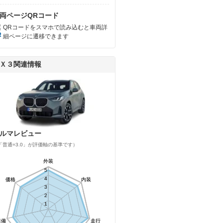
両ページQRコード
QRコードをスマホで読み込むと車両詳
細ページに遷移できます
Ｘ３関連情報
ルマレビュー
「普通=3.0」が評価軸の基準です）
外装
外装
5
5
4
4
価格
価格
内装
内装
3
3
2
2
1
1
装備
装備
走行
走行