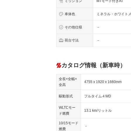
ミッション
MTモード付きAT
車体色
ミネラル・ホワイト
その他仕様
－
荷台寸法
－
カタログ情報（新車時）
全長×全幅×
4755 x 1920 x 1660mm
全高
駆動形式
フルタイム４WD
WLTCモー
13.1 km/リットル
ド燃費
10/15モード
－
燃費