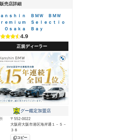
販売店詳細
ａｎｓｈｉｎ ＢＭＷ ＢＭＷ
ｒｅｍｉｕｍ Ｓｅｌｅｃｔｉｏ
 Ｏｓａｋａ Ｂａｙ
4.9
正規ディーラー
グー鑑定加盟店
所
〒552-0022
大阪府大阪市港区海岸通１－５－
３８
コピー