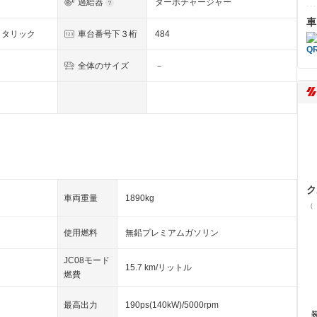
過給器
ターボチャージャー
車
メタリック
車台番号下３桁
484
全体のサイズ
－
ク
車両重量
1890kg
（
使用燃料
無鉛プレミアムガソリン
JC08モード
15.7 km/リットル
燃費
最高出力
190ps(140kW)/5000rpm