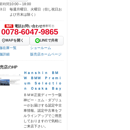
業時間
10:00～18:00
休日
毎週月曜日、火曜日（但し祝日お
よび月末は除く）
電話お問い合わせ
無料
携帯可
0078-6047-9865
MAPを開く
LINEで共有
舗在庫一覧
ショールーム
舗詳細
販売店ホームページ
売店のHP
Ｈａｎｓｈｉｎ ＢＭ
Ｗ ＢＭＷ Ｐｒｅｍｉ
ｕｍ Ｓｅｌｅｃｔｉｏ
ｎ Ｏｓａｋａ Ｂａｙ
ＢＭＷ正規ディーラー阪
神ビー・エム・ダブリュ
ーがお届けする認定中古
車情報。認定中古車をフ
ルラインアップでご用意
しておりますので気軽に
ご来店下さい。