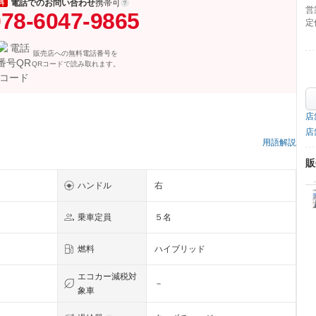
電話でのお問い合わせ
携帯可
料
営
78-6047-9865
定
販売店への無料電話番号を
QRコードで読み取れます。
店
店
用語解説
販
ハンドル
右
乗車定員
５名
燃料
ハイブリッド
エコカー減税対
－
象車