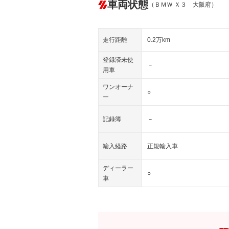
車両状態
（ＢＭＷ Ｘ３ 大阪府）
走行距離
0.2万km
登録済未使
－
用車
ワンオーナ
○
ー
記録簿
－
輸入経路
正規輸入車
ディーラー
○
車