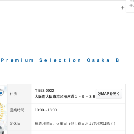
※
件
スライドドア
サンルーフ
－
－
Wエアコン
リフトアップ
－
－
TV：フルセグ
パワーステアリング
パワーウィンドウ
アルミホイール：20イ
続可
－ビジュアル
－
ンチ
ングストップ
ドライブレコーダー
USB入力端子
－
ハーフレザーシート
キーレス
－
クリーンディーゼル
センターデフロック
－
－
セノンライト)
ポータブルナビ
バックカメラ
－
Ｐｒｅｍｉｕｍ Ｓｅｌｅｃｔｉｏｎ Ｏｓａｋａ Ｂ
乗車
電動格納ミラー
スマートキー
ローダウン
－
装備略号／用語解説
ート
3列シート
ベンチシート
－
－
〒552-0022
ップシート
オットマン
電動格納サードシート
－
MAPを開く
住所
大阪府大阪市港区海岸通１－５－３８
スルー
後席モニター
電動リアゲート
－
営業時間
10:00～18:00
アコン
全周囲カメラ
サイドカメラ
－
定休日
毎週月曜日、火曜日（但し祝日および月末は除く）
ペンション