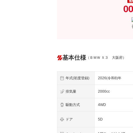
無
00
基本仕様
（ＢＭＷ Ｘ３ 大阪府）
年式(初度登録)
2026(令和8)年
排気量
2000cc
駆動方式
4WD
ドア
5D