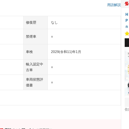
用語解説
Ｈ
Ｐ
修復歴
なし
ｎ
禁煙車
○
車検
2029(令和11)年1月
輸入認定中
○
古車
車両状態評
○
価書
住