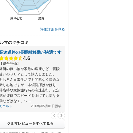
乗り心地
乗り心地
燃費
燃費
評価詳細を見る
ルマのクチコミ
高速道路の長距離移動が快適です
4.6
【総合評価】
近所の買い物や家族の送迎など、普段
使いのＳＵＶとして購入しました。
もちろん日常生活でも問題なく快適な
乗り心地ですが、本領発揮はやはり、
帰省時や家族旅行時の高速走行。安定
感が抜群でスピードを上げても変な振
動などはなく、シ…
モハルト
2013年05月01日投稿
クルマレビューをすべて見る