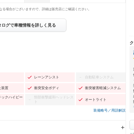
なる場合がございますので、詳細は販売店にご確認ください。
タログで車種情報を詳しく見る
ク
レーンアシスト
自動駐車システム
－
止装置
衝突安全ボディ
衝突被害軽減システム
チックハイビー
頸部衝撃緩和ヘッドレス
オートライト
－
ト
装備略号／用語解説