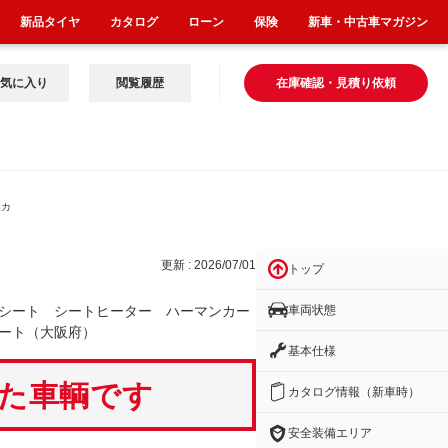
新品タイヤ
カタログ
ローン
保険
新車・中古車マガジン
気に入り
閲覧履歴
在庫確認・見積り依頼
ンカ
更新 : 2026/07/01
トップ
車両状態
シート シートヒーター ハーマンカー
ート（大阪府）
基本仕様
いた車輌です
カタログ情報（新車時）
安全装備エリア