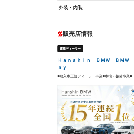
外装・内装
エアバッグ：運転席/助手席/サイド
ABS
エアコン
カーナビ：HDDナビ
ダウンヒルアシストコントロール
－
販売店情報
オーディオ：ミュージックプレイヤー接
盗難防止システム
アイドリ
－
ヘッドライトウォッシャ
革シート
－
正規ディーラー
ー
Bluetooth接続
100V電源
－
LEDヘッドランプ
HID(キ
－
Ｈａｎｓｈｉｎ ＢＭＷ ＢＭＷ 
レンタカーアップ
展示・試
－
－
ａｙ
ETC2.0
エアロ
－
■輸入車正規ディーラー事業■車検・整備事業■
ランフラットタイヤ
パワーシ
－
フルフラットシート
チップア
－
－
シートヒーター
ウォーク
－
フロントカメラ
シートエ
－
ルーフレール
エアサス
－