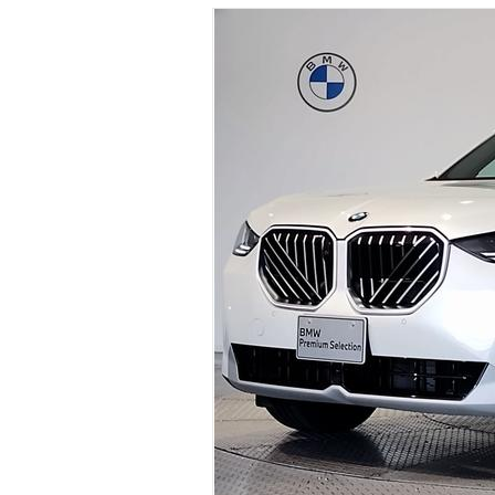
マガジン
車カタログ
自動車ローン
保険
レビュー
価格相場
教習所
用語集