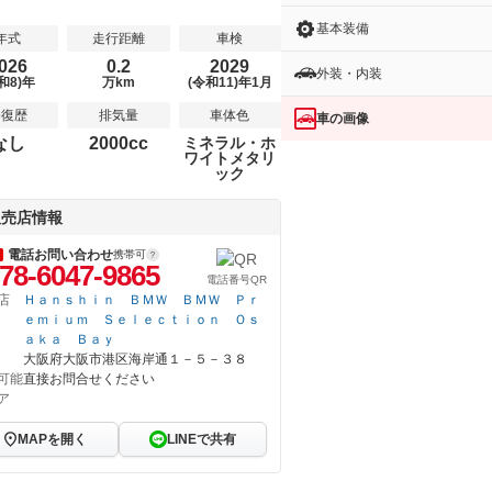
基本装備
年式
走行距離
車検
026
0.2
2029
外装・内装
和8)年
万km
(令和11)年1月
修復歴
排気量
車体色
車の画像
なし
2000cc
ミネラル・ホ
ワイトメタリ
ック
販売店情報
電話お問い合わせ
携帯可
78-6047-9865
電話番号QR
店
Ｈａｎｓｈｉｎ ＢＭＷ ＢＭＷ Ｐｒ
ｅｍｉｕｍ Ｓｅｌｅｃｔｉｏｎ Ｏｓ
ａｋａ Ｂａｙ
大阪府大阪市港区海岸通１－５－３８
可能
直接お問合せください
ア
MAPを開く
LINEで共有