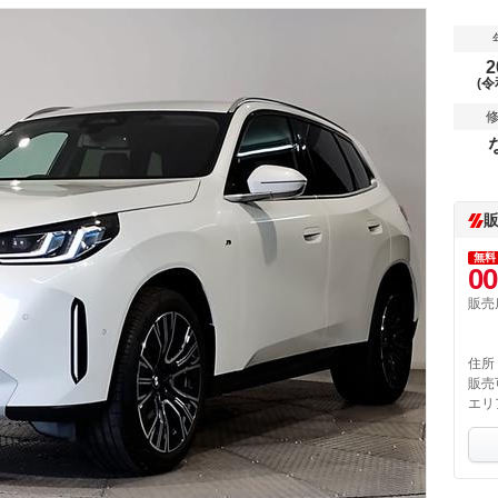
2
(令
無料
00
販売
住所
販売
エリ