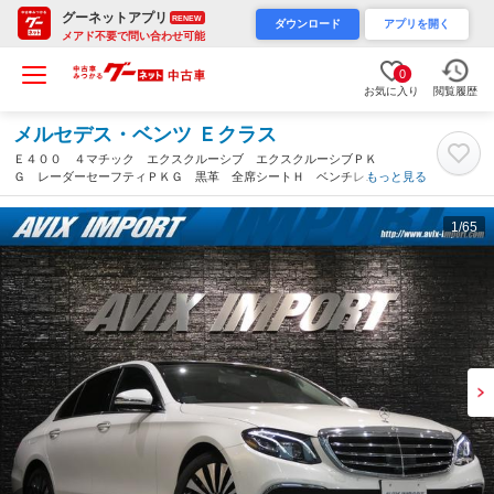
グーネットアプリ
RENEW
ダウンロード
アプリを開く
メアド不要で問い合わせ可能
0
お気に入り
閲覧履歴
メルセデス・ベンツ Ｅクラス
Ｅ４００ ４マチック エクスクルーシブ エクスクルーシブＰＫ
Ｇ レーダーセーフティＰＫＧ 黒革 全席シートＨ ベンチレー
もっと見る
ター ＨＵＤ アンビエントライト 純正ＨＤＤナビ３６０°カメ
ラ 純正１８ＡＷ 禁煙 正規ディーラー車（大阪府）
1
/65