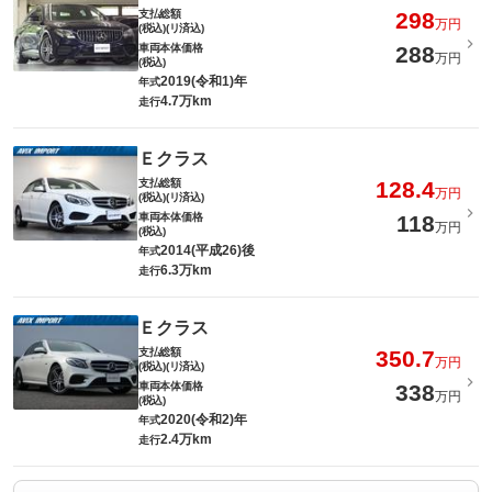
支払総額
298
万円
(税込)(リ済込)
車両本体価格
288
万円
(税込)
2019(令和1)年
年式
4.7万km
走行
Ｅクラス
支払総額
128.4
万円
(税込)(リ済込)
車両本体価格
118
万円
(税込)
2014(平成26)後
年式
6.3万km
走行
Ｅクラス
支払総額
350.7
万円
(税込)(リ済込)
車両本体価格
338
万円
(税込)
2020(令和2)年
年式
2.4万km
走行