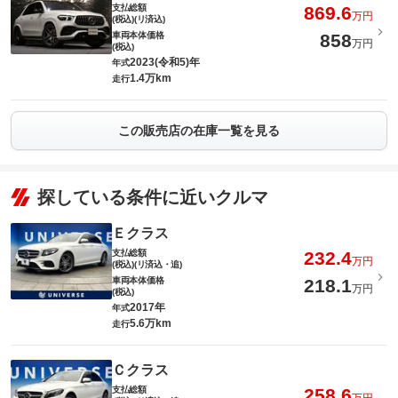
支払総額
869.6
万円
(税込)(リ済込)
車両本体価格
858
万円
(税込)
2023(令和5)年
年式
1.4万km
走行
この販売店の在庫一覧を見る
探している条件に近いクルマ
Ｅクラス
支払総額
232.4
万円
(税込)(リ済込・追)
車両本体価格
218.1
万円
(税込)
2017年
年式
5.6万km
走行
Ｃクラス
支払総額
258.6