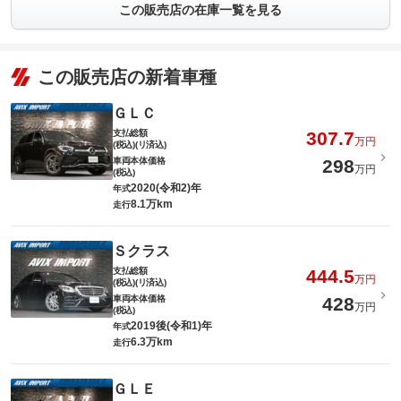
この販売店の在庫一覧を見る
この販売店の新着車種
ＧＬＣ
支払総額
307.7
万円
(税込)(リ済込)
車両本体価格
298
万円
(税込)
2020(令和2)年
年式
8.1万km
走行
Ｓクラス
支払総額
444.5
万円
(税込)(リ済込)
車両本体価格
428
万円
(税込)
2019後(令和1)年
年式
6.3万km
走行
ＧＬＥ