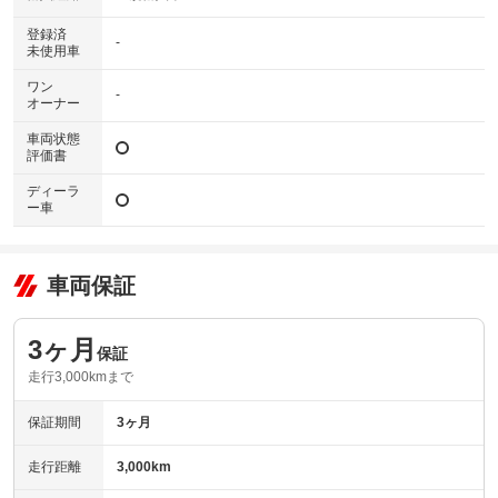
登録済
-
未使用車
ワン
-
オーナー
車両状態
評価書
ディーラ
ー車
車両保証
3ヶ月
保証
走行3,000kmまで
保証期間
3ヶ月
走行距離
3,000km