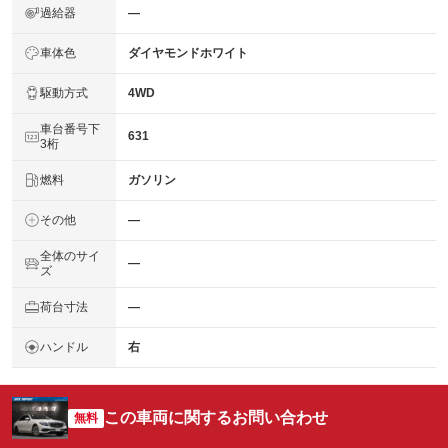
過給器
―
車体色
ダイヤモンドホワイト
駆動方式
4WD
車台番号下
631
3桁
燃料
ガソリン
その他
―
全体のサイ
―
ズ
荷台寸法
―
ハンドル
右
この車両に関するお問い合わせ
無料