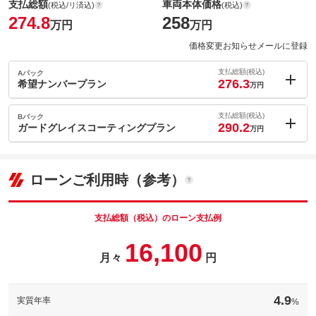
支払総額
車両本体価格
(税込/リ済込)
(税込)
274.8
258
万円
万円
価格変更お知らせメールに登録
支払総額(税込)
Aパック
276.3
希望ナンバープラン
万円
内：オプシ
1.5
ョン価格
支払総額(税込)
Bパック
万円
290.2
(税込)
ガードグレイスコーティングプラン
万円
車両本体価
258
万円
内：オプシ
格
15.4
ョン価格
万円
(税込)
ローンご利用時（参考）
車両本体価
258
万円
格
パック内容
支払総額（税込）のローン支払例
パック内容
16,100
ナンバープレートの４桁をお好きな番号で取得いたします。※希
望ナンバーが抽選番号の場合、ご希望の番号が取得できない場合
月々
円
備考
がごさいます。予めご了承ください。
ご購入時と変わらぬ愛着を持ってお車とお付き合い頂きたい…そ
んな願いを持ってＡＶＩＸが推奨する『ガードグレイスコーティ
4.9
実質年率
%
このパックの見積もり依頼（無料）
備考
ング』はお選び頂いたプレミアムインポートカーに相応しい、高