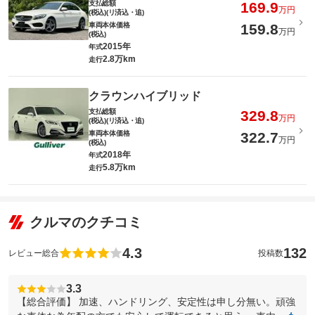
支払総額
169.9
万円
(税込)(リ済込・追)
車両本体価格
159.8
万円
(税込)
2015年
年式
2.8万km
走行
クラウンハイブリッド
支払総額
329.8
万円
(税込)(リ済込・追)
車両本体価格
322.7
万円
(税込)
2018年
年式
5.8万km
走行
クルマのクチコミ
4.3
132
レビュー総合
投稿数
3.3
【総合評価】 加速、ハンドリング、安定性は申し分無い。頑強