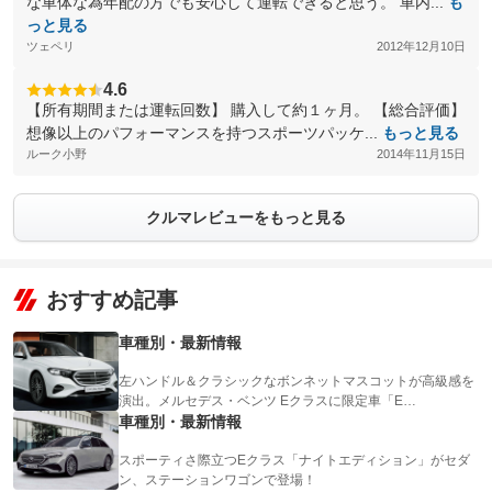
な車体な為年配の方でも安心して運転できると思う。 車内...
も
っと見る
ツェペリ
2012年12月10日
4.6
【所有期間または運転回数】 購入して約１ヶ月。 【総合評価】
想像以上のパフォーマンスを持つスポーツパッケ...
もっと見る
ルーク小野
2014年11月15日
クルマレビューをもっと見る
おすすめ記事
車種別・最新情報
左ハンドル＆クラシックなボンネットマスコットが高級感を
演出。メルセデス・ベンツ Eクラスに限定車「E…
車種別・最新情報
スポーティさ際立つEクラス「ナイトエディション」がセダ
ン、ステーションワゴンで登場！