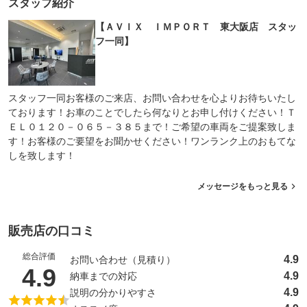
スタッフ紹介
【ＡＶＩＸ ＩＭＰＯＲＴ 東大阪店 スタッ
フ一同】
スタッフ一同お客様のご来店、お問い合わせを心よりお待ちいたし
ております！お車のことでしたら何なりとお申し付けください！Ｔ
ＥＬ０１２０－０６５－３８５まで！ご希望の車両をご提案致しま
す！お客様のご要望をお聞かせください！ワンランク上のおもてな
しを致します！
メッセージをもっと見る
販売店の口コミ
総合評価
4.9
お問い合わせ（見積り）
（5点満点中）
4.9
4.9
納車までの対応
4.9
説明の分かりやすさ