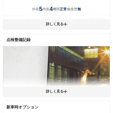
5
4
外装
内装
機関
修復歴
正常
無
気になるようなキズやへこみがあった場合は綺麗に補修済
みですが、 小さなキズやヘコミが残っている場合もありま
詳しく見る
外装
す。
(車両外装)
キズ・へこみについて問い合わせる
点検整備記録
内装
気になる汚れ等が、部分的にあります。
(内装状態)
主要機関に不具合はありません。
機関
詳細は鑑定書をご確認ください。
修復歴
※グー鑑定は保証サービスではございません。購入時は必ず現車をご確認
下さい。
※実際にお渡しするコンディションチェックシートにつきましては、形式
および表示項目が異なる場合がございます。
詳しく見る
※グー鑑定の評価はあくまでも記載している鑑定日の鑑定結果となりま
す。車両情報等の詳細は各販売店へお問い合わせ下さい。
新車時オプション
拡大
1
/
2