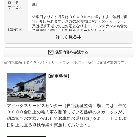
ロード
無し
サービス
納車日より３ヶ月又は３０００ｋｍに達するまで無料で保
証が受けられます。遠方のお客様はお近くのディーラー、
又は提携工場でのご対応となります。メンテナンスも含め
保証内容
て納車後も幅広くお客様をサポート致します。
詳しく見る
保証内容について問い合わせる
保証内容を確認する
保証項目
-
※消耗部品（タイヤ・バッテリー・ブレーキパッド等）は保証対象外です。
修理回数
-
【納車整備】
上限金額
-
免責金
無し
保証修理
-
アビックスサービスセンター（自社認証整備工場）では、年間
受付先
３０００台以上の輸入車を整備している熟練のメカニックが、
整備付 法定12ヶ月または法定24ヶ月点検整備付
納車後もお客様が安心してお車にお乗り頂けるよう、１００項
法定整備
※車検なし・車検整備付の場合は法定24ヶ月点検整備付
目以上に亘る点検作業を実施しております。
※商用車は6ヶ月または12ヶ月点検整備付
法定１２ヶ月または法定２４ヶ月点検整備付※車検なし・
法定整備