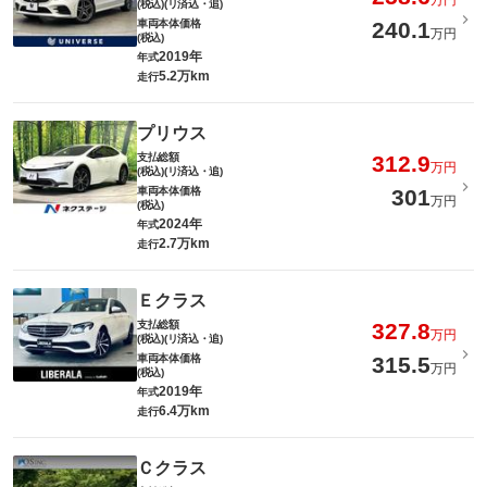
万円
(税込)(リ済込・追)
車両本体価格
240.1
万円
(税込)
2019年
年式
5.2万km
走行
プリウス
支払総額
312.9
万円
(税込)(リ済込・追)
車両本体価格
301
万円
(税込)
2024年
年式
2.7万km
走行
Ｅクラス
支払総額
327.8
万円
(税込)(リ済込・追)
車両本体価格
315.5
万円
(税込)
2019年
年式
6.4万km
走行
Ｃクラス