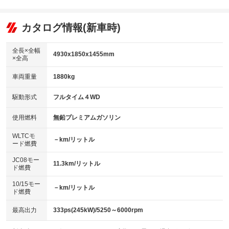
エアコン
Wエアコン
オーディオ
：装備あり
：装備なし
：装備なし
リフトアップ
パワーステアリング
カタログ情報(新車時)
ビジュアル
：装備なし
：装備あり
：装備なし
ダウンヒルアシストコントロール
アルミホイール：18インチ
：装備なし
：装備あり
全長×全幅
4930x1850x1455mm
×全高
パワーウィンドウ
盗難防止システム
革シート
ハーフレザーシート
：装備あり
：装備あり
：装備あり
：装備なし
車両重量
1880kg
アイドリングストップ
ドライブレコーダー
キーレス
LEDヘッドランプ
：装備あり
：装備なし
：装備あり
：装備あり
USB入力端子
Bluetooth接続
駆動形式
フルタイム４WD
HID(キセノンライト)
ポータブルナビ
：装備あり
：装備あり
：装備なし
：装備なし
100V電源
クリーンディーゼル
バックカメラ
ETC
使用燃料
無鉛プレミアムガソリン
：装備なし
：装備なし
：装備あり
：装備あり
センターデフロック
エアロ
スマートキー
：装備なし
WLTCモ
：装備なし
：装備あり
－km/リットル
ード燃費
レンタカーアップ
展示・試乗車
ローダウン
ランフラットタイヤ
：装備なし
：装備なし
：装備なし
：装備なし
JC08モー
11.3km/リットル
ド燃費
電動格納ミラー
パワーシート
3列シート
：装備あり
：装備あり
：装備なし
10/15モー
装備略号／用語解説
－km/リットル
ベンチシート
フルフラットシート
ド燃費
：装備なし
：装備なし
チップアップシート
オットマン
：装備なし
：装備なし
最高出力
333ps(245kW)/5250～6000rpm
電動格納サードシート
シートヒーター
：装備なし
：装備あり