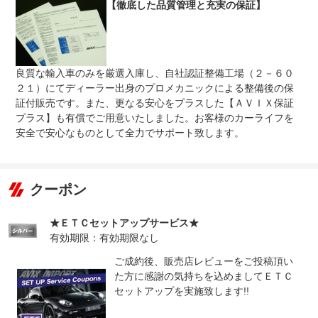
車検整備付の場合は法定２４ヶ月点検整備付※商用車は６
【徹底した品質管理と充実の保証】
について
ヶ月または１２ヶ月点検整備付
良質な輸入車のみを厳選入庫し、自社認証整備工場（２－６０
２１）にてディーラー出身のプロメカニックによる整備後の保
証付販売です。また、更なる安心をプラスした【ＡＶＩＸ保証
プラス】も有償でご用意いたしました。お客様のカーライフを
安全で安心なものとして全力でサポート致します。
クーポン
★ＥＴＣセットアップサービス★
有効期限：有効期限なし
ご成約後、販売店レビューをご投稿頂い
た方に感謝の気持ちを込めましてＥＴＣ
セットアップを実施致します!!