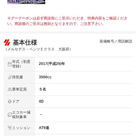
※グークーポンは必ず商談前にご呈示いただき、特典内容をご確認くださ
い。商談後のご呈示は無効となりますので、ご注意下さい。
基本仕様
装備略号／用語解説
（メルセデス・ベンツＥクラス 大阪府）
年式（初度
2017(平成29)年
登録）
排気量
3500cc
乗車定員
５名
ドア
4D
エコカー減
－
税対象車
ミッション
AT9速