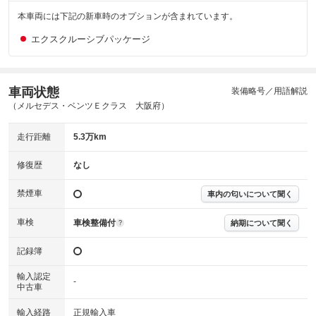
本車両には下記の新車時のオプションが含まれています。
エクスクルーシブパッケージ
整備手帳
※購入時は必ず現車をご確認下さい。
車両状態
※整備記録簿はあくまでも記載している整備日の結果となります。車両情報等の
装備略号／用語解説
詳細は各販売店へお問い合わせ下さい。
（メルセデス・ベンツＥクラス 大阪府）
走行距離
5.3万km
修復歴
なし
禁煙車
車内の匂いについて聞く
車検
車検整備付
納期について聞く
?
記録簿
輸入認定
-
中古車
輸入経路
正規輸入車