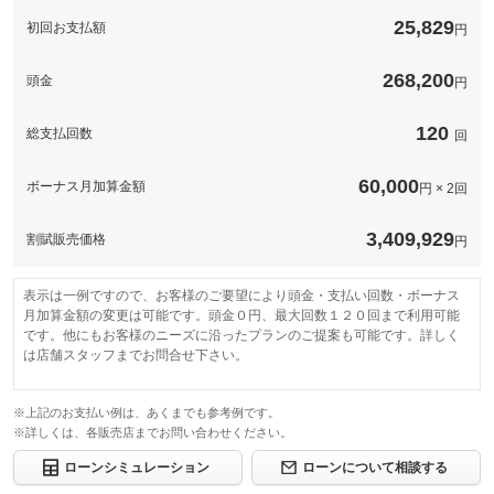
級感あふれる輝きを…
25,829
初回お支払額
円
このパックの見積もり依頼（無料）
268,200
頭金
円
120
総支払回数
回
60,000
ボーナス月加算金額
円 × 2回
3,409,929
割賦販売価格
円
表示は一例ですので、お客様のご要望により頭金・支払い回数・ボーナス
月加算金額の変更は可能です。頭金０円、最大回数１２０回まで利用可能
です。他にもお客様のニーズに沿ったプランのご提案も可能です。詳しく
は店舗スタッフまでお問合せ下さい。
※上記のお支払い例は、あくまでも参考例です。
※詳しくは、各販売店までお問い合わせください。
ローンシミュレーション
ローンについて相談する