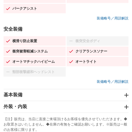
パークアシスト
：装備あり
装備略号／用語解説
安全装備
横滑り防止装置
衝突安全ボディ
：装備あり
：装備なし
衝突被害軽減システム
クリアランスソナー
：装備あり
：装備あり
オートマチックハイビーム
オートライト
：装備あり
：装備あり
頸部衝撃緩和ヘッドレスト
：装備なし
装備略号／用語解説
基本装備
エアバッグ：運転席/助手席/サイド
外装・内装
：装備あり
スライドドア
カーナビ：HDDナビ
：装備なし
：装備あり
【注】販売は、当店に直接ご来場頂けるお客様を優先させていただきます。◆
お取置きはいたしません。◆在庫の有無をご確認お願いします。※販売は一般
サンルーフ
ABS
TV：フルセグ
：装備あり
：装備あり
：装備あり
のお客様に限ります。