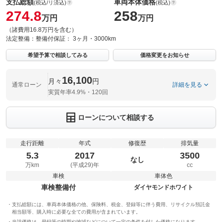
支払総額
車両本体価格
(税込/リ済込)
(税込)
274.8
258
万円
万円
（諸費用16.8万円を含む）
法定整備：
整備付
保証：
3ヶ月・3000km
希望予算で相談してみる
価格変更をお知らせ
16,100
月々
円
通常ローン
詳細を見る
実質年率4.9%・120回
ローンについて相談する
走行距離
年式
修復歴
排気量
5.3
2017
3500
なし
万km
(平成29)年
cc
車検
車体色
車検整備付
ダイヤモンドホワイト
支払総額には、車両本体価格の他、保険料、税金、登録等に伴う費用、リサイクル預託金
相当額等、購入時に必要な全ての費用が含まれています。
当該価格は、登録等の時期や地域などについて一定の条件を付した価格になります。