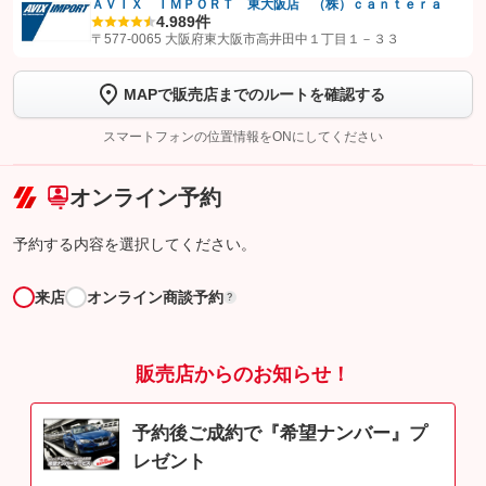
ＡＶＩＸ ＩＭＰＯＲＴ 東大阪店 （株）ｃａｎｔｅｒａ
4.9
89件
【STEP1】
認証画面でグーネットを友だち追加してから「許可する」ボタンを押
〒577-0065 大阪府東大阪市高井田中１丁目１－３３
します
MAPで販売店までのルートを確認する
【STEP2】
トーク画面で
ボタンをタップして問い合わせを
完了してください。
スマートフォンの位置情報をONにしてください
こちら
オンライン予約
予約する内容を選択してください。
来店
オンライン商談予約
?
販売店からのお知らせ！
予約後ご成約で『希望ナンバー』プ
レゼント