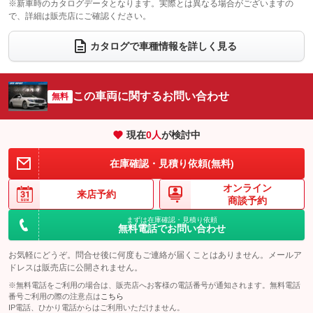
※新車時のカタログデータとなります。実際とは異なる場合がございますの
で、詳細は販売店にご確認ください。
ウォークスルー
後席モニター
：装備なし
：装備なし
電動リアゲート
フロントカメラ
カタログで車種情報を詳しく見る
：装備あり
：装備あり
シートエアコン
全周囲カメラ
：装備なし
：装備あり
サイドカメラ
ルーフレール
この車両に関するお問い合わせ
：装備あり
無料
：装備なし
エアサスペンション
ヘッドライトウォッシャー
：装備あり
：装備なし
現在
0
人
が検討中
装備略号／用語解説
在庫確認・見積り依頼(無料)
オンライン
来店予約
商談予約
まずは在庫確認・見積り依頼
無料電話でお問い合わせ
お気軽にどうぞ。問合せ後に何度もご連絡が届くことはありません。メールア
ドレスは販売店に公開されません。
※無料電話をご利用の場合は、販売店へお客様の電話番号が通知されます。無料電話
番号ご利用の際の注意点は
こちら
IP電話、ひかり電話からはご利用いただけません。