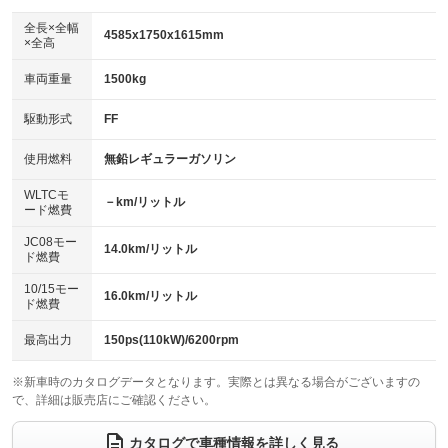
ダウンヒルアシストコントロール
：装備なし
アルミホイール：16インチ
全長×全幅
：装備あり
4585x1750x1615mm
×全高
パワーウィンドウ
盗難防止システム
：装備あり
：装備あり
革シート
ハーフレザーシート
：装備なし
：装備なし
車両重量
1500kg
アイドリングストップ
ドライブレコーダー
：装備あり
：装備なし
キーレス
LEDヘッドランプ
：装備あり
：装備なし
USB入力端子
Bluetooth接続
駆動形式
FF
：装備あり
：装備なし
HID(キセノンライト)
ポータブルナビ
：装備あり
：装備なし
100V電源
クリーンディーゼル
使用燃料
無鉛レギュラーガソリン
：装備なし
：装備なし
バックカメラ
ETC
：装備あり
：装備あり
センターデフロック
：装備なし
WLTCモ
エアロ
スマートキー
－km/リットル
：装備なし
：装備あり
ード燃費
レンタカーアップ
展示・試乗車
：装備なし
：装備なし
ローダウン
ランフラットタイヤ
：装備なし
：装備なし
JC08モー
14.0km/リットル
ド燃費
電動格納ミラー
：装備あり
パワーシート
3列シート
：装備なし
：装備あり
10/15モー
装備略号／用語解説
16.0km/リットル
ド燃費
ベンチシート
フルフラットシート
：装備なし
：装備あり
チップアップシート
オットマン
最高出力
150ps(110kW)/6200rpm
：装備なし
：装備なし
電動格納サードシート
シートヒーター
：装備なし
：装備なし
※新車時のカタログデータとなります。実際とは異なる場合がございますの
で、詳細は販売店にご確認ください。
ウォークスルー
後席モニター
：装備あり
：装備なし
カタログで車種情報を詳しく見る
電動リアゲート
フロントカメラ