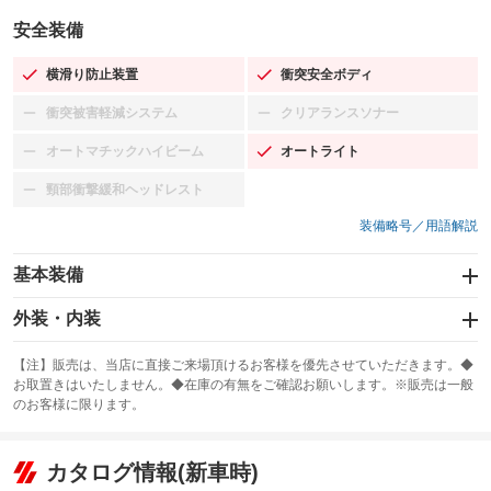
安全装備
横滑り防止装置
衝突安全ボディ
：装備あり
：装備あり
衝突被害軽減システム
クリアランスソナー
：装備なし
：装備なし
オートマチックハイビーム
オートライト
：装備なし
：装備あり
頸部衝撃緩和ヘッドレスト
：装備なし
装備略号／用語解説
基本装備
エアバッグ：運転席/助手席
外装・内装
：装備あり
スライドドア：両面電動
カーナビ：HDDナビ
：装備あり
：装備あり
【注】販売は、当店に直接ご来場頂けるお客様を優先させていただきます。◆
お取置きはいたしません。◆在庫の有無をご確認お願いします。※販売は一般
サンルーフ
ABS
TV：ワンセグ
：装備なし
：装備あり
：装備あり
のお客様に限ります。
エアコン
Wエアコン
オーディオ：CDまたはCDチェンジャー／ミュージックプレイヤー接続
：装備あり
：装備なし
：装備あり
可／ミュージックサーバー
リフトアップ
パワーステアリング
カタログ情報(新車時)
：装備なし
：装備あり
ビジュアル：-／DVD再生
：装備あり