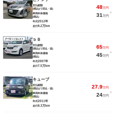
支払総額
48
万円
(税込)(リ済込・追)
車両本体価格
31
万円
(税込)
2012年
年式
8.2万km
走行
ｂＢ
グーネットセレクト
支払総額
65
万円
(税込)(リ済込・追)
車両本体価格
45
万円
(税込)
2007年
年式
7.5万km
走行
キューブ
支払総額
27.9
万円
(税込)(リ済込・追)
車両本体価格
24
万円
(税込)
2011年
年式
8.3万km
走行