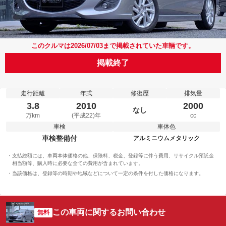
このクルマは2026/07/03まで掲載されていた車輛です。
掲載終了
走行距離
年式
修復歴
排気量
3.8
2010
2000
なし
万km
(平成22)年
cc
車検
車体色
車検整備付
アルミニウムメタリック
支払総額には、車両本体価格の他、保険料、税金、登録等に伴う費用、リサイクル預託金
相当額等、購入時に必要な全ての費用が含まれています。
当該価格は、登録等の時期や地域などについて一定の条件を付した価格になります。
この車両に関するお問い合わせ
無料