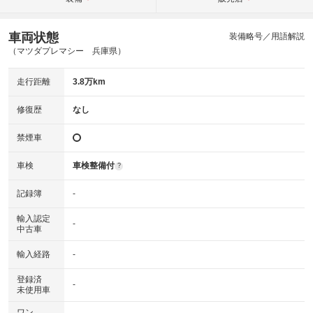
車両状態
装備略号／用語解説
（マツダプレマシー 兵庫県）
走行距離
3.8万km
修復歴
なし
禁煙車
車検
車検整備付
?
記録簿
-
輸入認定
-
中古車
輸入経路
-
登録済
-
未使用車
ワン