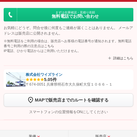
まずは在庫確認・見積り依頼
無料電話でお問い合わせ
お気軽にどうぞ。問合せ後に何度もご連絡が届くことはありません。 メールア
ドレスは販売店に公開されません。
※無料電話をご利用の場合は、販売店へお客様の電話番号が通知されます。無料電話
番号ご利用の際の注意点は
こちら
IP電話、ひかり電話からはご利用いただけません。
詳細はこちら
株式会社ワイズライン
5.0
5件
【STEP1】
認証画面でグーネットを友だち追加してから「許可する」ボタンを押
〒674-0051 兵庫県明石市大久保町大窪１０６６－１
します
MAPで販売店までのルートを確認する
【STEP2】
トーク画面で
ボタンをタップして問い合わせを
完了してください。
スマートフォンの位置情報をONにしてください
こちら
装備
販売店