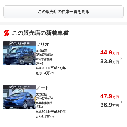
この販売店の在庫一覧を見る
この販売店の新着車種
ソリオ
支払総額
44.9
万円
(税込)(リ済込)
車両本体価格
33.9
万円
(税込)
2011(平成23)年
年式
6.4万km
走行
ノート
支払総額
47.9
万円
(税込)(リ済込)
車両本体価格
36.9
万円
(税込)
2014(平成26)年
年式
6.1万km
走行