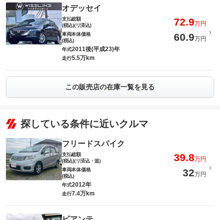
オデッセイ
支払総額
72.9
万円
(税込)(リ済込)
車両本体価格
60.9
万円
(税込)
2011後(平成23)年
年式
5.5万km
走行
この販売店の在庫一覧を見る
探している条件に近いクルマ
フリードスパイク
支払総額
39.8
万円
(税込)(リ済込・追)
車両本体価格
32
万円
(税込)
2012年
年式
7.4万km
走行
ビアンテ