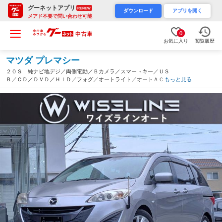
グーネットアプリ
RENEW
ダウンロード
アプリを開く
メアド不要で問い合わせ可能
0
お気に入り
閲覧履歴
マツダ プレマシー
２０Ｓ 純ナビ地デジ／両側電動／Ｂカメラ／スマートキー／ＵＳ
Ｂ／ＣＤ／ＤＶＤ／ＨＩＤ／フォグ／オートライト／オートＡＣ／
もっと見る
禁煙／ＥＴＣ／ｉ－ｓｔｏｐ／ＤＳＣ／ステリモ／バニティミラー
／シートリフター／Ｍサーバー（兵庫県）