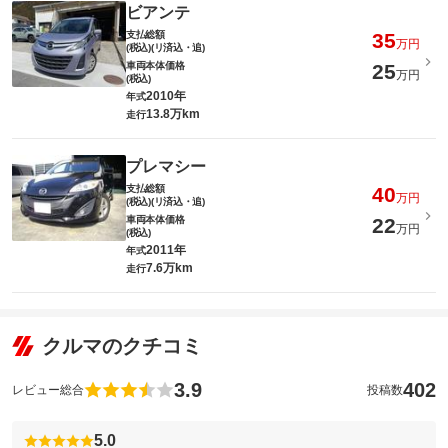
ビアンテ
支払総額
35
万円
(税込)(リ済込・追)
車両本体価格
25
万円
(税込)
2010年
年式
13.8万km
走行
プレマシー
支払総額
40
万円
(税込)(リ済込・追)
車両本体価格
22
万円
(税込)
2011年
年式
7.6万km
走行
クルマのクチコミ
3.9
402
レビュー総合
投稿数
5.0