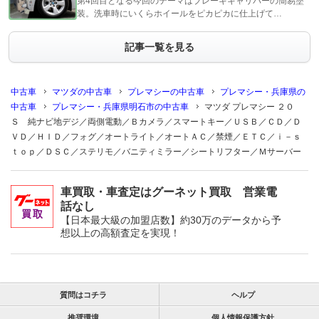
第4回目となる今回のテーマはブレーキキャリパーの簡易塗
装。洗車時にいくらホイールをピカピカに仕上げて…
記事一覧を見る
中古車
マツダの中古車
プレマシーの中古車
プレマシー・兵庫県の
中古車
プレマシー・兵庫県明石市の中古車
マツダ プレマシー ２０
Ｓ 純ナビ地デジ／両側電動／Ｂカメラ／スマートキー／ＵＳＢ／ＣＤ／Ｄ
ＶＤ／ＨＩＤ／フォグ／オートライト／オートＡＣ／禁煙／ＥＴＣ／ｉ－ｓ
ｔｏｐ／ＤＳＣ／ステリモ／バニティミラー／シートリフター／Ｍサーバー
車買取・車査定はグーネット買取 営業電
話なし
【日本最大級の加盟店数】約30万のデータから予
想以上の高額査定を実現！
質問はコチラ
ヘルプ
推奨環境
個人情報保護方針