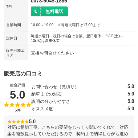
0078-6045-1886
TEL
無料電話
営業時間
10:00～19:00 ※毎週火曜日は17:00まで
毎週水曜日（祝日の場合は営業、翌日定休）※8/8(土)～
定休日
13(木)は夏季休業
販売可能エ
直接お問合せください
リア
販売店の口コミ
総合評価
5.0
お問い合わせ（見積り）
（5点満点中）
5.0
5.0
納車までの対応
5.0
説明の分かりやすさ
5.0
オススメ度
5件
5.0
対応は懇切丁寧。こちらの要望をじっくり聞いてくれて、対応
案を複数提示していただけるので、契約まで納得しながら進め