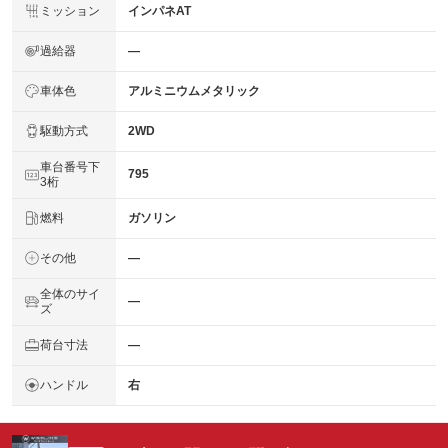
ミッション
インパネAT
過給器
―
車体色
アルミニウムメタリック
駆動方式
2WD
車台番号下
795
3桁
燃料
ガソリン
その他
―
全体のサイ
―
ズ
荷台寸法
―
ハンドル
右