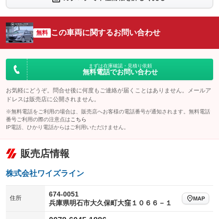
：装備なし
：装備なし
シートエアコン
全周囲カメラ
：装備なし
：装備なし
この車両に関するお問い合わせ
サイドカメラ
無料
ルーフレール
：装備なし
：装備なし
エアサスペンション
ヘッドライトウォッシャー
：装備なし
：装備なし
装備略号／用語解説
まずは在庫確認・見積り依頼
無料電話でお問い合わせ
お気軽にどうぞ。問合せ後に何度もご連絡が届くことはありません。メールア
ドレスは販売店に公開されません。
※無料電話をご利用の場合は、販売店へお客様の電話番号が通知されます。無料電話
番号ご利用の際の注意点は
こちら
IP電話、ひかり電話からはご利用いただけません。
販売店情報
株式会社ワイズライン
674-0051
住所
MAP
兵庫県明石市大久保町大窪１０６６－１