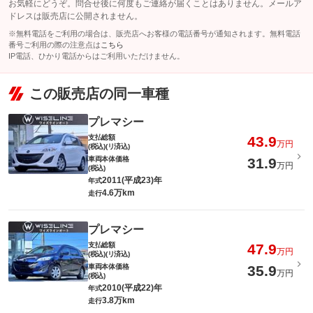
お気軽にどうぞ。問合せ後に何度もご連絡が届くことはありません。メールア
ドレスは販売店に公開されません。
※無料電話をご利用の場合は、販売店へお客様の電話番号が通知されます。無料電話
番号ご利用の際の注意点は
こちら
IP電話、ひかり電話からはご利用いただけません。
この販売店の同一車種
プレマシー
支払総額
43.9
万円
(税込)(リ済込)
車両本体価格
31.9
万円
(税込)
2011(平成23)年
年式
4.6万km
走行
プレマシー
支払総額
47.9
万円
(税込)(リ済込)
車両本体価格
35.9
万円
(税込)
2010(平成22)年
年式
3.8万km
走行