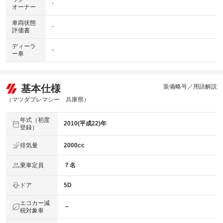
-
オーナー
車両状態
-
評価書
ディーラ
-
ー車
基本仕様
装備略号／用語解説
（マツダプレマシー 兵庫県）
年式（初度
2010(平成22)年
登録）
排気量
2000cc
乗車定員
７名
ドア
5D
エコカー減
－
税対象車