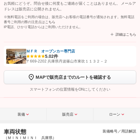
お気軽にどうぞ。問合せ後に何度もご連絡が届くことはありません。 メールア
ドレスは販売店に公開されません。
※無料電話をご利用の場合は、販売店へお客様の電話番号が通知されます。無料電話
番号ご利用の際の注意点は
こちら
IP電話、ひかり電話からはご利用いただけません。
詳細はこちら
ＭＦＲ オープンカー専門店
5.0
2件
【STEP1】
認証画面でグーネットを友だち追加してから「許可する」ボタンを押
〒669-2202 兵庫県丹波篠山市東吹１１３２－２
します
MAPで販売店までのルートを確認する
【STEP2】
トーク画面で
ボタンをタップして問い合わせを
完了してください。
スマートフォンの位置情報をONにしてください
こちら
装備
販売店
ローン
車両状態
装備略号／用語解説
（ＭＩＮＩＭＩＮＩ 兵庫県）