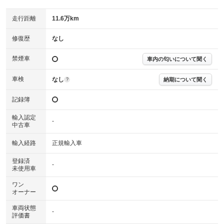
走行距離
11.6万km
修復歴
なし
禁煙車
車内の匂いについて聞く
車検
なし
納期について聞く
?
記録簿
輸入認定
-
中古車
輸入経路
正規輸入車
登録済
-
未使用車
ワン
オーナー
車両状態
-
評価書