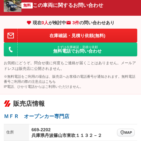
サイドカメラ
ルーフレール
この車両に関するお問い合わせ
：装備なし
無料
：装備なし
エアサスペンション
ヘッドライトウォッシャー
：装備なし
：装備なし
現在
0
人
が検討中
3件
の問い合わせあり
装備略号／用語解説
在庫確認・見積り依頼(無料)
まずは在庫確認・見積り依頼
無料電話でお問い合わせ
お気軽にどうぞ。問合せ後に何度もご連絡が届くことはありません。メールア
ドレスは販売店に公開されません。
※無料電話をご利用の場合は、販売店へお客様の電話番号が通知されます。無料電話
番号ご利用の際の注意点は
こちら
IP電話、ひかり電話からはご利用いただけません。
販売店情報
ＭＦＲ オープンカー専門店
669-2202
住所
MAP
兵庫県丹波篠山市東吹１１３２－２