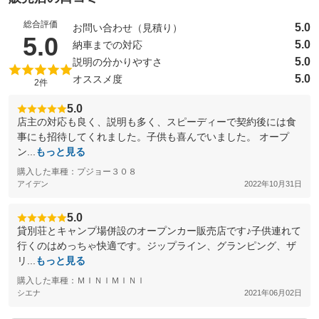
総合評価
5.0
お問い合わせ（見積り）
（5点満点中）
5.0
5.0
納車までの対応
5.0
説明の分かりやすさ
5.0
オススメ度
2件
5.0
店主の対応も良く、説明も多く、スピーディーで契約後には食
事にも招待してくれました。子供も喜んでいました。 オープ
ン...
もっと見る
購入した車種：プジョー３０８
アイデン
2022年10月31日
5.0
貸別荘とキャンプ場併設のオープンカー販売店です♪子供連れて
行くのはめっちゃ快適です。ジップライン、グランピング、ザ
リ...
もっと見る
購入した車種：ＭＩＮＩＭＩＮＩ
シエナ
2021年06月02日