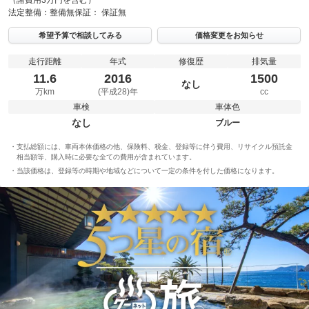
（諸費用3万円を含む）
法定整備：
整備無
保証：
保証無
希望予算で相談してみる
価格変更をお知らせ
走行距離
年式
修復歴
排気量
11.6
2016
1500
なし
万km
(平成28)年
cc
車検
車体色
なし
ブルー
支払総額には、車両本体価格の他、保険料、税金、登録等に伴う費用、リサイクル預託金
相当額等、購入時に必要な全ての費用が含まれています。
当該価格は、登録等の時期や地域などについて一定の条件を付した価格になります。