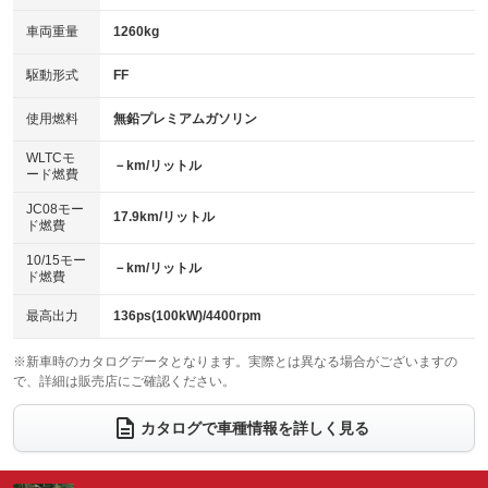
革シート
ハーフレザーシート
：装備あり
：装備あり
：装備なし
：装備なし
車両重量
1260kg
アイドリングストップ
ドライブレコーダー
キーレス
LEDヘッドランプ
：装備あり
：装備あり
：装備あり
：装備あり
USB入力端子
Bluetooth接続
駆動形式
FF
HID(キセノンライト)
ポータブルナビ
：装備あり
：装備あり
：装備あり
：装備なし
100V電源
クリーンディーゼル
バックカメラ
ETC
使用燃料
無鉛プレミアムガソリン
：装備なし
：装備なし
：装備なし
：装備あり
センターデフロック
エアロ
スマートキー
：装備なし
WLTCモ
：装備なし
：装備あり
－km/リットル
ード燃費
レンタカーアップ
展示・試乗車
ローダウン
ランフラットタイヤ
：装備なし
：装備なし
：装備なし
：装備なし
JC08モー
17.9km/リットル
ド燃費
電動格納ミラー
パワーシート
3列シート
：装備あり
：装備なし
：装備なし
10/15モー
装備略号／用語解説
－km/リットル
ベンチシート
フルフラットシート
ド燃費
：装備なし
：装備なし
チップアップシート
オットマン
：装備なし
：装備なし
最高出力
136ps(100kW)/4400rpm
電動格納サードシート
シートヒーター
：装備なし
：装備なし
※新車時のカタログデータとなります。実際とは異なる場合がございますの
で、詳細は販売店にご確認ください。
ウォークスルー
後席モニター
：装備なし
：装備なし
電動リアゲート
フロントカメラ
カタログで車種情報を詳しく見る
：装備なし
：装備なし
シートエアコン
全周囲カメラ
：装備なし
：装備なし