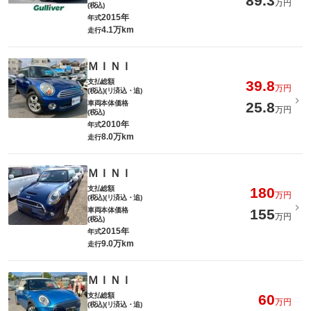
89.3
万円
(税込)
2015年
年式
4.1万km
走行
ＭＩＮＩ
支払総額
39.8
万円
(税込)(リ済込・追)
車両本体価格
25.8
万円
(税込)
2010年
年式
8.0万km
走行
ＭＩＮＩ
支払総額
180
万円
(税込)(リ済込・追)
車両本体価格
155
万円
(税込)
2015年
年式
9.0万km
走行
ＭＩＮＩ
支払総額
60
万円
(税込)(リ済込・追)