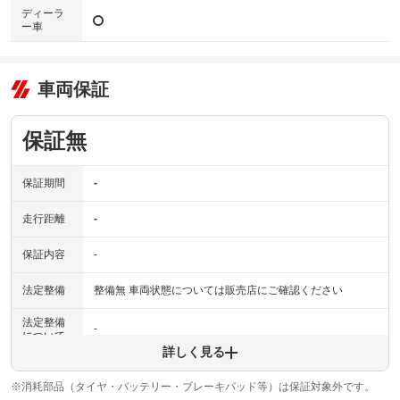
ディーラ
ー車
車両保証
保証無
保証期間
-
走行距離
-
保証内容
-
法定整備
整備無 車両状態については販売店にご確認ください
法定整備
-
について
詳しく見る
※消耗部品（タイヤ・バッテリー・ブレーキパッド等）は保証対象外です。