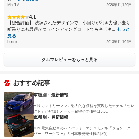
Mini T.A
2020年11月20日
4.1
【総合評価】 洗練されたデザインで、小回りが利き力強い走り
町乗りにも最適かつワインディングロードでもキビキ...
もっと
見る
burton
2013年11月04日
クルマレビューをもっと見る
おすすめ記事
車種別・最新情報
MINIカントリーマンに魅力的な価格を実現したモデル「セレ
クト」が登場！メーカー希望小売価格は5,5…
車種別・最新情報
MINI電気自動車のハイパフォーマンスモデル「ジョン・クー
パー・ワークス E」の日本未発売仕様の限定…