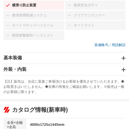
横滑り防止装置
衝突安全ボディ
：装備あり
：装備なし
衝突被害軽減システム
クリアランスソナー
：装備なし
：装備なし
オートマチックハイビーム
オートライト
：装備なし
：装備なし
頸部衝撃緩和ヘッドレスト
：装備なし
装備略号／用語解説
基本装備
エアバッグ：運転席/助手席/サイド
外装・内装
：装備あり
スライドドア
カーナビ：SDナビ
：装備なし
：装備あり
【注】販売は、当店に直接ご来場頂けるお客様を優先させていただきます。◆
お取置きはいたしません。◆在庫の有無をご確認お願いします。※販売は一般
サンルーフ
ABS
TV：フルセグ
：装備なし
：装備あり
：装備あり
のお客様に限ります。
エアコン
Wエアコン
オーディオ：CDまたはCDチェンジャー
：装備あり
：装備あり
：装備あり
リフトアップ
パワーステアリング
カタログ情報(新車時)
ビジュアル
：装備なし
：装備あり
：装備なし
ダウンヒルアシストコントロール
アルミホイール：17インチ
：装備なし
：装備あり
全長×全幅
4000x1725x1445mm
×全高
パワーウィンドウ
盗難防止システム