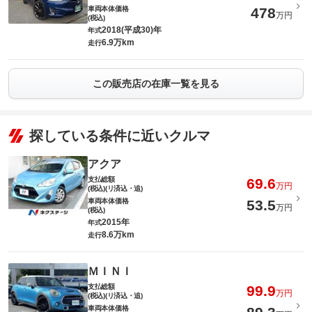
車両本体価格
478
万円
(税込)
2018(平成30)年
年式
6.9万km
走行
この販売店の在庫一覧を見る
探している条件に近いクルマ
アクア
支払総額
69.6
万円
(税込)(リ済込・追)
車両本体価格
53.5
万円
(税込)
2015年
年式
8.6万km
走行
ＭＩＮＩ
支払総額
99.9
万円
(税込)(リ済込・追)
車両本体価格