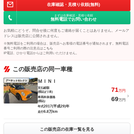
在庫確認・見積り依頼(無料)
まずは在庫確認・見積り依頼
無料電話でお問い合わせ
お気軽にどうぞ。問合せ後に何度もご連絡が届くことはありません。メールア
ドレスは販売店に公開されません。
※無料電話をご利用の場合は、販売店へお客様の電話番号が通知されます。無料電話
番号ご利用の際の注意点は
こちら
IP電話、ひかり電話からはご利用いただけません。
この販売店の同一車種
ＭＩＮＩ
グーネットセレクト
支払総額
71
万円
(税込)(リ未)
車両本体価格
69
万円
(税込)
2017(平成29)年
年式
6.8万km
走行
この販売店の在庫一覧を見る