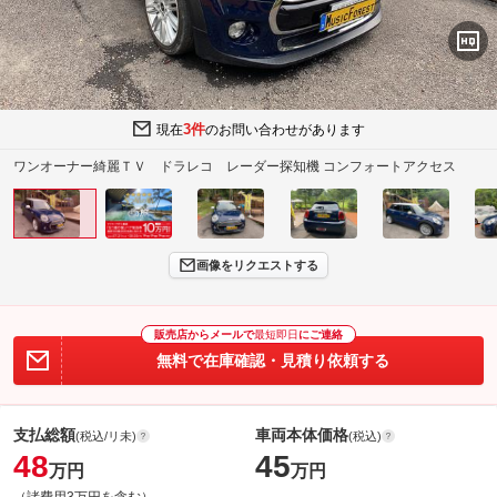
3件
現在
のお問い合わせがあります
ワンオーナー綺麗ＴＶ ドラレコ レーダー探知機 コンフォートアクセス
画像をリクエストする
販売店からメールで
最短即日
にご連絡
無料で在庫確認・見積り依頼する
支払総額
車両本体価格
(税込/リ未)
(税込)
48
45
万円
万円