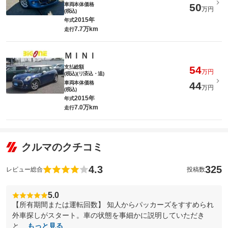
車両本体価格
50
万円
(税込)
2015年
年式
7.7万km
走行
ＭＩＮＩ
支払総額
54
万円
(税込)(リ済込・追)
車両本体価格
44
万円
(税込)
2015年
年式
7.0万km
走行
クルマのクチコミ
4.3
325
レビュー総合
投稿数
5.0
【所有期間または運転回数】 知人からパッカーズをすすめられ
外車探しがスタート。車の状態を事細かに説明していただき
と...
もっと見る