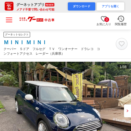
グーネットアプリ
RENEW
ダウンロード
アプリを開く
メアド不要で問い合わせ可能
0
お気に入り
閲覧履歴
グーネットセレクト
ＭＩＮＩ ＭＩＮＩ
クーパー ５ドア フルセグ ＴＶ ワンオーナー ドラレコ コ
ンフォートアクセス レーダー（兵庫県）
1
/38