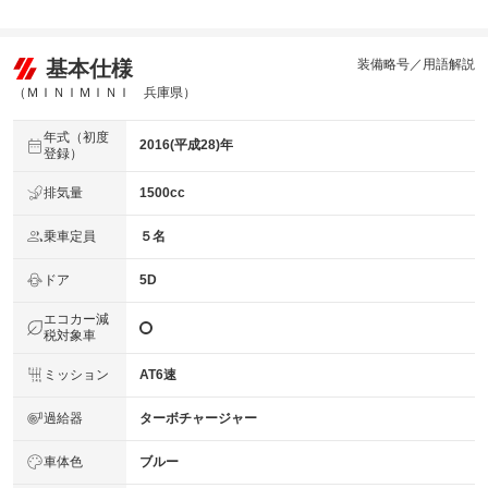
基本仕様
装備略号／用語解説
（ＭＩＮＩＭＩＮＩ 兵庫県）
年式（初度
2016(平成28)年
登録）
排気量
1500cc
乗車定員
５名
ドア
5D
エコカー減
税対象車
ミッション
AT6速
過給器
ターボチャージャー
車体色
ブルー