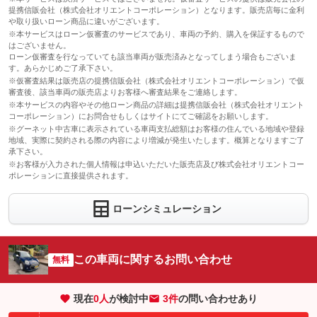
提携信販会社（株式会社オリエントコーポレーション）となります。販売店毎に金利
や取り扱いローン商品に違いがございます。
※本サービスはローン仮審査のサービスであり、車両の予約、購入を保証するもので
はございません。
ローン仮審査を行なっていても該当車両が販売済みとなってしまう場合もございま
す。あらかじめご了承下さい。
※仮審査結果は販売店の提携信販会社（株式会社オリエントコーポレーション）で仮
審査後、該当車両の販売店よりお客様へ審査結果をご連絡します。
※本サービスの内容やその他ローン商品の詳細は提携信販会社（株式会社オリエント
コーポレーション）にお問合せもしくはサイトにてご確認をお願いします。
※グーネット中古車に表示されている車両支払総額はお客様の住んでいる地域や登録
地域、実際に契約される際の内容により増減が発生いたします。概算となりますご了
承下さい。
※お客様が入力された個人情報は申込いただいた販売店及び株式会社オリエントコー
ポレーションに直接提供されます。
ローンシミュレーション
この車両に関するお問い合わせ
無料
現在
0
人
が検討中
3件
の問い合わせあり