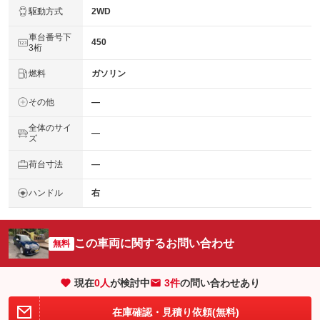
駆動方式
2WD
車台番号下
450
3桁
燃料
ガソリン
その他
―
全体のサイ
―
ズ
荷台寸法
―
ハンドル
右
この車両に関するお問い合わせ
無料
現在
0
人
が検討中
3件
の問い合わせあり
在庫確認・見積り依頼(無料)