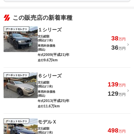
この販売店の新着車種
１シリーズ
グーネットセレクト
支払総額
38
万円
(税込)(リ未)
車両本体価格
36
万円
(税込)
2009(平成21)年
年式
9.6万km
走行
６シリーズ
グーネットセレクト
支払総額
139
万円
(税込)(リ未)
車両本体価格
129
万円
(税込)
2013(平成25)年
年式
11.6万km
走行
モデルＸ
グーネットセレクト
支払総額
498
万円
(税込)(リ未)