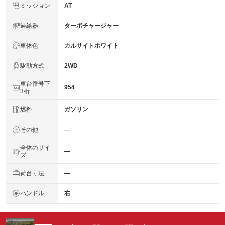
ミッション
AT
過給器
ターボチャージャー
車体色
カルサイトホワイト
駆動方式
2WD
車台番号下
954
3桁
燃料
ガソリン
その他
―
全体のサイ
―
ズ
荷台寸法
―
ハンドル
右