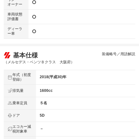
オーナー
車両状態
評価書
ディーラ
ー車
基本仕様
装備略号／用語解説
（メルセデス・ベンツＢクラス 大阪府）
年式（初度
2018(平成30)年
登録）
排気量
1600cc
乗車定員
５名
ドア
5D
エコカー減
－
税対象車