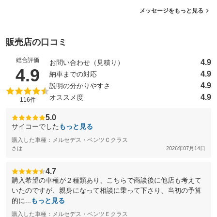
メッセージをもっと見る
販売店の口コミ
総合評価
4.9
お問い合わせ（見積り）
（5点満点中）
4.9
4.9
納車までの対応
4.9
説明の分かりやすさ
4.9
オススメ度
116件
5.0
サイコーでした
もっと見る
購入した車種：メルセデス・ベンツＣクラス
さは
2026年07月14日
4.7
購入希望の車種が２種類あり、こちらで商談後に他店も考えて
いたのですが、親身になって相談に乗って下さり、当初の予算
的に...
もっと見る
購入した車種：メルセデス・ベンツＥクラス