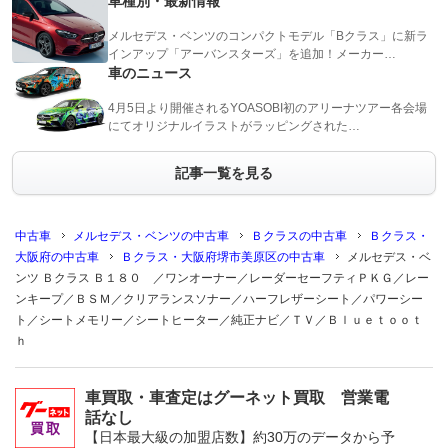
車種別・最新情報
メルセデス・ベンツのコンパクトモデル「Bクラス」に新ラ
インアップ「アーバンスターズ」を追加！メーカー…
車のニュース
4月5日より開催されるYOASOBI初のアリーナツアー各会場
にてオリジナルイラストがラッピングされた…
記事一覧を見る
中古車
メルセデス・ベンツの中古車
Ｂクラスの中古車
Ｂクラス・
大阪府の中古車
Ｂクラス・大阪府堺市美原区の中古車
メルセデス・ベ
ンツ Ｂクラス Ｂ１８０ ／ワンオーナー／レーダーセーフティＰＫＧ／レー
ンキープ／ＢＳＭ／クリアランスソナー／ハーフレザーシート／パワーシー
ト／シートメモリー／シートヒーター／純正ナビ／ＴＶ／Ｂｌｕｅｔｏｏｔ
ｈ
車買取・車査定はグーネット買取 営業電
話なし
【日本最大級の加盟店数】約30万のデータから予