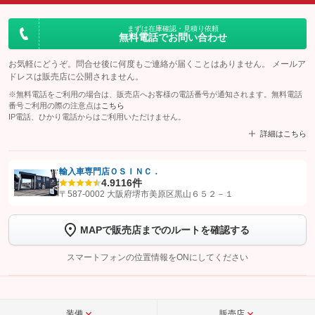
まずは在庫確認・見積り依頼
無料電話でお問い合わせ
お気軽にどうぞ。問合せ後に何度もご連絡が届くことはありません。 メールア
ドレスは販売店に公開されません。
※無料電話をご利用の場合は、販売店へお客様の電話番号が通知されます。無料電話
番号ご利用の際の注意点は
こちら
IP電話、ひかり電話からはご利用いただけません。
詳細はこちら
輸入車専門店ＯＳＩＮＣ．
4.9
116件
【STEP1】
認証画面でグーネットを友だち追加してから「許可する」ボタンを押
〒587-0002 大阪府堺市美原区黒山６５２－１
します
MAPで販売店までのルートを確認する
【STEP2】
トーク画面で
ボタンをタップして問い合わせを
完了してください。
スマートフォンの位置情報をONにしてください
こちら
装備
販売店