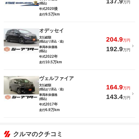
137.9
万円
(税込)
2020後
年式
9.5万km
走行
オデッセイ
支払総額
204.9
万円
(税込)(リ済込・追)
車両本体価格
192.9
万円
(税込)
2022年
年式
10.5万km
走行
ヴェルファイア
支払総額
164.9
万円
(税込)(リ済込・追)
車両本体価格
143.4
万円
(税込)
2017年
年式
6.9万km
走行
クルマのクチコミ