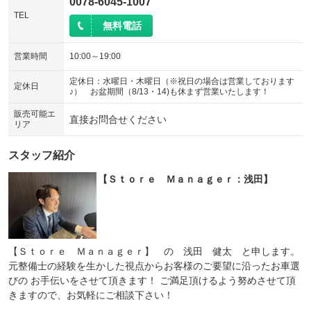
0078-6045-1007
TEL
無料電話
営業時間
10:00～19:00
定休日：水曜日・木曜日（※祝日の場合は営業しております
定休日
♪） お盆期間（8/13・14)も休まず営業いたします！
販売可能エ
直接お問合せください
リア
スタッフ紹介
【Ｓｔｏｒｅ Ｍａｎａｇｅｒ：浅田】
【Ｓｔｏｒｅ Ｍａｎａｇｅｒ】 の 浅田 健太 と申します。
元整備士の経験を生かした視点からお客様のご要望に沿ったお車選
びの お手伝いをさせて頂きます！ ご満足頂けるよう努めさせて頂
きますので、お気軽にご相談下さい！