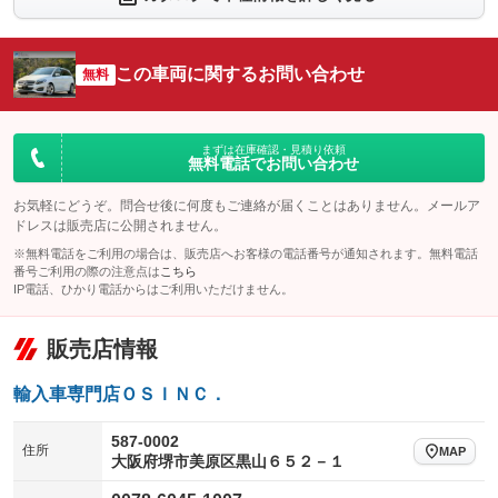
シートエアコン
全周囲カメラ
：装備なし
：装備なし
サイドカメラ
ルーフレール
この車両に関するお問い合わせ
：装備なし
無料
：装備なし
エアサスペンション
ヘッドライトウォッシャー
：装備なし
：装備なし
装備略号／用語解説
まずは在庫確認・見積り依頼
無料電話でお問い合わせ
お気軽にどうぞ。問合せ後に何度もご連絡が届くことはありません。メールア
ドレスは販売店に公開されません。
※無料電話をご利用の場合は、販売店へお客様の電話番号が通知されます。無料電話
番号ご利用の際の注意点は
こちら
IP電話、ひかり電話からはご利用いただけません。
販売店情報
輸入車専門店ＯＳＩＮＣ．
587-0002
住所
MAP
大阪府堺市美原区黒山６５２－１