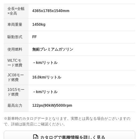
ダウンヒルアシストコントロール
アルミホイール：17インチ
：装備なし
：装備あり
全長×全幅
4365x1785x1540mm
×全高
パワーウィンドウ
盗難防止システム
革シート
ハーフレザーシート
：装備あり
：装備なし
：装備なし
：装備あり
車両重量
1450kg
アイドリングストップ
ドライブレコーダー
キーレス
LEDヘッドランプ
：装備あり
：装備なし
：装備あり
：装備あり
USB入力端子
Bluetooth接続
駆動形式
FF
HID(キセノンライト)
ポータブルナビ
：装備あり
：装備あり
：装備なし
：装備なし
100V電源
クリーンディーゼル
バックカメラ
ETC
使用燃料
無鉛プレミアムガソリン
：装備なし
：装備なし
：装備あり
：装備あり
センターデフロック
エアロ
スマートキー
：装備なし
WLTCモ
：装備なし
：装備あり
－km/リットル
ード燃費
レンタカーアップ
展示・試乗車
ローダウン
ランフラットタイヤ
：装備なし
：装備なし
：装備なし
：装備なし
JC08モー
16.0km/リットル
ド燃費
電動格納ミラー
パワーシート
3列シート
：装備あり
：装備なし
：装備なし
10/15モー
装備略号／用語解説
－km/リットル
ベンチシート
フルフラットシート
ド燃費
：装備なし
：装備なし
チップアップシート
オットマン
：装備なし
：装備なし
最高出力
122ps(90kW)/5000rpm
電動格納サードシート
シートヒーター
：装備なし
：装備あり
※新車時のカタログデータとなります。実際とは異なる場合がございますの
で、詳細は販売店にご確認ください。
ウォークスルー
後席モニター
：装備なし
：装備なし
電動リアゲート
フロントカメラ
カタログで車種情報を詳しく見る
：装備なし
：装備なし