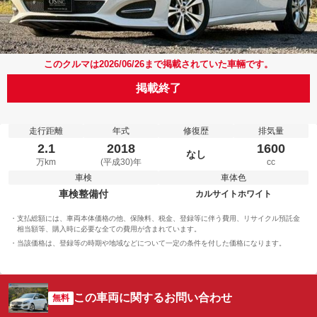
このクルマは2026/06/26まで掲載されていた車輛です。
掲載終了
走行距離
年式
修復歴
排気量
2.1
2018
1600
なし
万km
(平成30)年
cc
車検
車体色
車検整備付
カルサイトホワイト
支払総額には、車両本体価格の他、保険料、税金、登録等に伴う費用、リサイクル預託金
相当額等、購入時に必要な全ての費用が含まれています。
当該価格は、登録等の時期や地域などについて一定の条件を付した価格になります。
この車両に関するお問い合わせ
無料