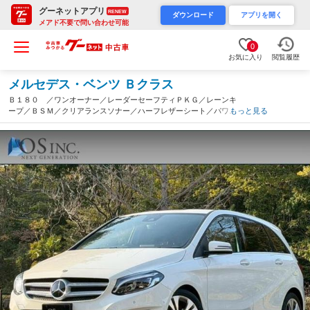
グーネットアプリ
RENEW
ダウンロード
アプリを開く
メアド不要で問い合わせ可能
0
お気に入り
閲覧履歴
メルセデス・ベンツ Ｂクラス
Ｂ１８０ ／ワンオーナー／レーダーセーフティＰＫＧ／レーンキ
ープ／ＢＳＭ／クリアランスソナー／ハーフレザーシート／パワー
もっと見る
シート／シートメモリー／シートヒーター／純正ナビ／ＴＶ／Ｂｌ
ｕｅｔｏｏｔｈ（大阪府）