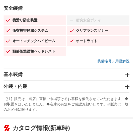
安全装備
横滑り防止装置
衝突安全ボディ
：装備あり
：装備なし
衝突被害軽減システム
クリアランスソナー
：装備あり
：装備あり
オートマチックハイビーム
オートライト
：装備あり
：装備あり
頸部衝撃緩和ヘッドレスト
：装備あり
装備略号／用語解説
基本装備
エアバッグ：運転席/助手席/サイド
外装・内装
：装備あり
スライドドア
カーナビ：HDDナビ
：装備なし
：装備あり
【注】販売は、当店に直接ご来場頂けるお客様を優先させていただきます。◆
お取置きはいたしません。◆在庫の有無をご確認お願いします。※販売は一般
サンルーフ
ABS
TV：フルセグ
：装備なし
：装備あり
：装備あり
のお客様に限ります。
エアコン
Wエアコン
オーディオ：CDまたはCDチェンジャー
：装備あり
：装備なし
：装備あり
リフトアップ
パワーステアリング
カタログ情報(新車時)
ビジュアル：-／DVD再生
：装備なし
：装備あり
：装備あり