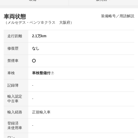
車両状態
装備略号／用語解説
（メルセデス・ベンツＢクラス 大阪府）
走行距離
2.1万km
修復歴
なし
禁煙車
車検
車検整備付
?
記録簿
-
輸入認定
-
中古車
輸入経路
正規輸入車
登録済
-
未使用車
ワン