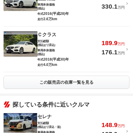
車両本体価格
330.1
万円
(税込)
2016(平成28)年
年式
2.6万km
走行
Ｃクラス
支払総額
189.9
万円
(税込)(リ済込)
車両本体価格
176.1
万円
(税込)
2018(平成30)年
年式
4.0万km
走行
この販売店の在庫一覧を見る
探している条件に近いクルマ
セレナ
支払総額
148.9
万円
(税込)(リ済込・追)
車両本体価格