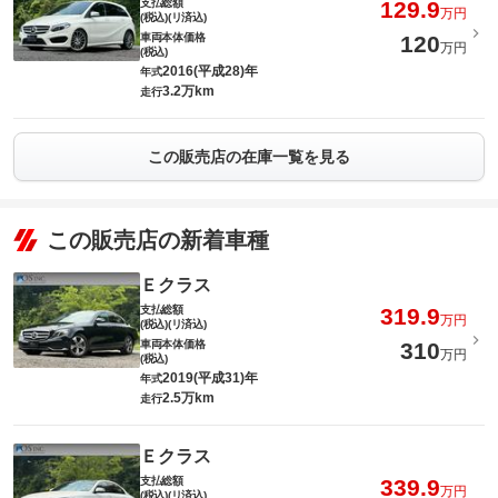
支払総額
129.9
万円
(税込)(リ済込)
車両本体価格
120
万円
(税込)
2016(平成28)年
年式
3.2万km
走行
この販売店の在庫一覧を見る
この販売店の新着車種
Ｅクラス
支払総額
319.9
万円
(税込)(リ済込)
車両本体価格
310
万円
(税込)
2019(平成31)年
年式
2.5万km
走行
Ｅクラス
支払総額
339.9
万円
(税込)(リ済込)