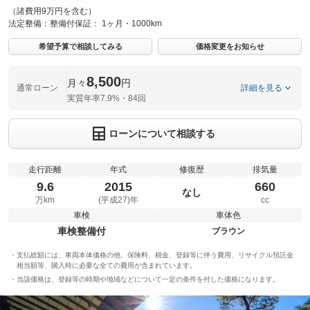
（諸費用9万円を含む）
法定整備：
整備付
保証：
1ヶ月・1000km
希望予算で相談してみる
価格変更をお知らせ
8,500
月々
円
通常ローン
詳細を見る
実質年率7.9%・84回
ローンについて相談する
走行距離
年式
修復歴
排気量
9.6
2015
660
なし
万km
(平成27)年
cc
車検
車体色
車検整備付
ブラウン
支払総額には、車両本体価格の他、保険料、税金、登録等に伴う費用、リサイクル預託金
相当額等、購入時に必要な全ての費用が含まれています。
当該価格は、登録等の時期や地域などについて一定の条件を付した価格になります。