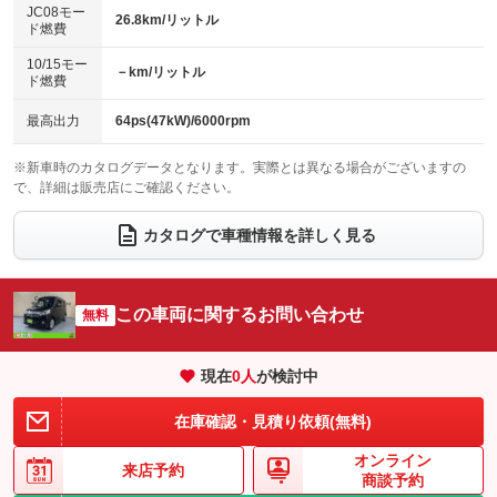
ローダウン
ランフラットタイヤ
：装備なし
：装備なし
JC08モー
26.8km/リットル
ド燃費
電動格納ミラー
：装備あり
パワーシート
3列シート
：装備なし
：装備なし
10/15モー
装備略号／用語解説
－km/リットル
ド燃費
ベンチシート
フルフラットシート
：装備あり
：装備なし
チップアップシート
オットマン
最高出力
64ps(47kW)/6000rpm
：装備なし
：装備なし
電動格納サードシート
シートヒーター
：装備なし
：装備あり
※新車時のカタログデータとなります。実際とは異なる場合がございますの
で、詳細は販売店にご確認ください。
ウォークスルー
後席モニター
：装備なし
：装備なし
カタログで車種情報を詳しく見る
電動リアゲート
フロントカメラ
：装備なし
：装備なし
シートエアコン
全周囲カメラ
：装備なし
：装備なし
この車両に関するお問い合わせ
サイドカメラ
無料
ルーフレール
：装備なし
：装備なし
エアサスペンション
ヘッドライトウォッシャー
：装備なし
：装備なし
現在
0
人
が検討中
装備略号／用語解説
在庫確認・見積り依頼(無料)
オンライン
来店予約
商談予約