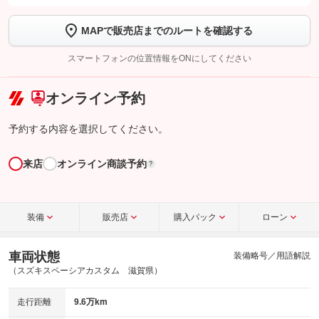
します
MAPで販売店までのルートを確認する
【STEP2】
トーク画面で
ボタンをタップして問い合わせを
完了してください。
スマートフォンの位置情報をONにしてください
こちら
オンライン予約
予約する内容を選択してください。
来店
オンライン商談予約
?
装備
販売店
購入パック
ローン
車両状態
装備略号／用語解説
（スズキスペーシアカスタム 滋賀県）
走行距離
9.6万km