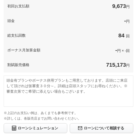
9,673
初回お支払額
円
このパックの見積もり依頼（無料）
-
頭金
円
84
総支払回数
回
-
ボーナス月加算金額
円 × -回
715,173
割賦販売価格
円
頭金有プランやボーナス併用プランもご用意しております。店頭にご来店
して頂ければ仮審査３０分～。詳細は店頭スタッフにお尋ねください。※
審査次第でご希望に添えない場合もございます。
※上記のお支払い例は、あくまでも参考例です。
※詳しくは、各販売店までお問い合わせください。
ローンシミュレーション
ローンについて相談する