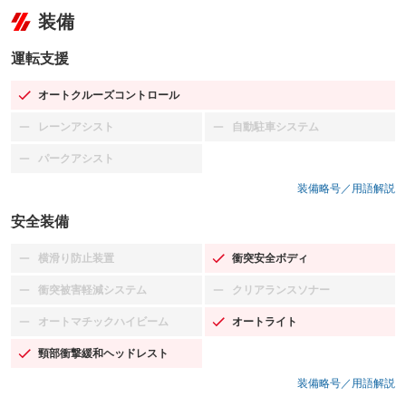
装備
運転支援
オートクルーズコントロール
：装備あり
レーンアシスト
自動駐車システム
：装備なし
：装備なし
パークアシスト
：装備なし
装備略号／用語解説
安全装備
横滑り防止装置
衝突安全ボディ
：装備なし
：装備あり
衝突被害軽減システム
クリアランスソナー
：装備なし
：装備なし
オートマチックハイビーム
オートライト
：装備なし
：装備あり
頸部衝撃緩和ヘッドレスト
：装備あり
装備略号／用語解説