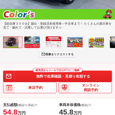
【総在庫３００台】届出・登録済未使用車～中古車まで！ たくさんの展示車を
見て・触れて・試乗してお選び頂けます♪♪
画像をリクエストする
販売店からメールで
最短即日
にご連絡
無料で在庫確認・見積り依頼する
オンライン
来店予約
商談予約
支払総額
車両本体価格
(税込/リ済込)
(税込)
54.8
45.8
万円
万円