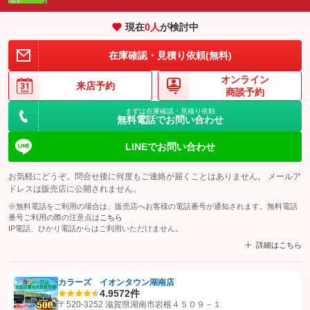
現在
0
人
が検討中
在庫確認・見積り依頼(無料)
オンライン
来店予約
商談予約
まずは在庫確認・見積り依頼
無料電話でお問い合わせ
LINEでお問い合わせ
お気軽にどうぞ。問合せ後に何度もご連絡が届くことはありません。 メールア
ドレスは販売店に公開されません。
※無料電話をご利用の場合は、販売店へお客様の電話番号が通知されます。無料電話
番号ご利用の際の注意点は
こちら
IP電話、ひかり電話からはご利用いただけません。
詳細はこちら
カラーズ イオンタウン湖南店
4.9
572件
【STEP1】
認証画面でグーネットを友だち追加してから「許可する」ボタンを押
〒520-3252 滋賀県湖南市岩根４５０９－１