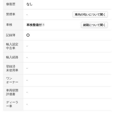
修復歴
なし
禁煙車
-
車内の匂いについて聞く
車検
車検整備付
納期について聞く
?
記録簿
輸入認定
-
中古車
輸入経路
-
登録済
-
未使用車
ワン
-
オーナー
車両状態
-
評価書
ディーラ
-
ー車