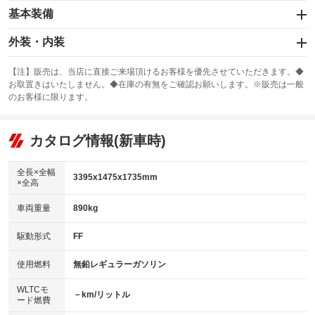
基本装備
エアバッグ：運転席/助手席
外装・内装
：装備あり
スライドドア：両側スライド・片側電動
カーナビ：SDナビ
：装備あり
：装備あり
【注】販売は、当店に直接ご来場頂けるお客様を優先させていただきます。◆
お取置きはいたしません。◆在庫の有無をご確認お願いします。※販売は一般
サンルーフ
ABS
TV：ワンセグ
：装備なし
：装備あり
：装備あり
のお客様に限ります。
エアコン
Wエアコン
オーディオ：CDまたはCDチェンジャー／ミュージックプレイヤー接続
：装備あり
：装備なし
：装備あり
可／ミュージックサーバー
リフトアップ
パワーステアリング
カタログ情報(新車時)
：装備なし
：装備あり
ビジュアル
：装備なし
ダウンヒルアシストコントロール
：装備なし
アルミホイール：14インチ
全長×全幅
：装備あり
3395x1475x1735mm
×全高
パワーウィンドウ
盗難防止システム
：装備あり
：装備あり
革シート
ハーフレザーシート
：装備なし
：装備なし
車両重量
890kg
アイドリングストップ
ドライブレコーダー
：装備あり
：装備なし
キーレス
LEDヘッドランプ
：装備あり
：装備なし
USB入力端子
Bluetooth接続
駆動形式
FF
：装備あり
：装備あり
HID(キセノンライト)
ポータブルナビ
：装備あり
：装備なし
100V電源
クリーンディーゼル
使用燃料
無鉛レギュラーガソリン
：装備なし
：装備なし
バックカメラ
ETC
：装備あり
：装備あり
センターデフロック
：装備なし
WLTCモ
エアロ
スマートキー
－km/リットル
：装備なし
：装備あり
ード燃費
レンタカーアップ
展示・試乗車
：装備なし
：装備なし