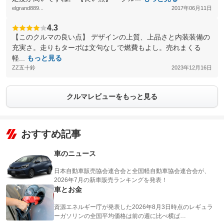
elgrand889...
2017年06月11日
4.3
【このクルマの良い点】 デザインの上質、上品さと内装装備の
充実さ。走りもターボは文句なしで燃費もよし。売れまくる
軽...
もっと見る
ZZ五十鈴
2023年12月16日
クルマレビューをもっと見る
おすすめ記事
車のニュース
日本自動車販売協会連合会と全国軽自動車協会連合会が、
2026年7月の新車販売ランキングを発表！
車とお金
資源エネルギー庁が発表した2026年8月3日時点のレギュラ
ーガソリンの全国平均価格は前の週に比べ横ば…