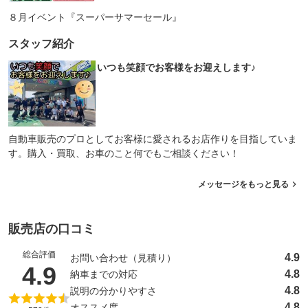
８月イベント『スーパーサマーセール』
スタッフ紹介
いつも笑顔でお客様をお迎えします♪
自動車販売のプロとしてお客様に愛されるお店作りを目指していま
す。購入・買取、お車のこと何でもご相談ください！
メッセージをもっと見る
販売店の口コミ
総合評価
4.9
お問い合わせ（見積り）
（5点満点中）
4.9
4.8
納車までの対応
4.8
説明の分かりやすさ
4.8
オススメ度