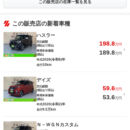
この販売店の在庫一覧を見る
この販売店の新着車種
ハスラー
支払総額
198.8
万円
(税込)(リ済込)
車両本体価格
189.8
万円
(税込)
2026(令和8)年
年式
10km
走行
デイズ
支払総額
59.6
万円
(税込)(リ済込)
車両本体価格
53.6
万円
(税込)
2020(令和2)年
年式
9.5万km
走行
Ｎ－ＷＧＮカスタム