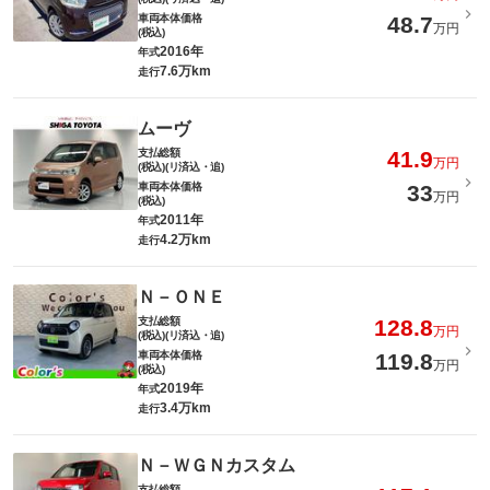
車両本体価格
48.7
万円
(税込)
2016年
年式
7.6万km
走行
ムーヴ
支払総額
41.9
万円
(税込)(リ済込・追)
車両本体価格
33
万円
(税込)
2011年
年式
4.2万km
走行
Ｎ－ＯＮＥ
支払総額
128.8
万円
(税込)(リ済込・追)
車両本体価格
119.8
万円
(税込)
2019年
年式
3.4万km
走行
Ｎ－ＷＧＮカスタム
支払総額