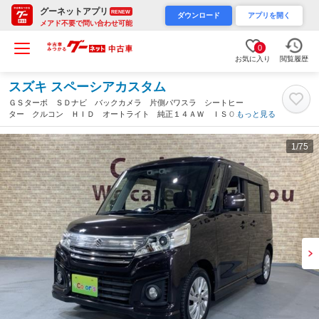
グーネットアプリ
RENEW
ダウンロード
アプリを開く
メアド不要で問い合わせ可能
0
お気に入り
閲覧履歴
スズキ スペーシアカスタム
ＧＳターボ ＳＤナビ バックカメラ 片側パワスラ シートヒー
ター クルコン ＨＩＤ オートライト 純正１４ＡＷ ＩＳＯＦ
もっと見る
ＩＸ ボックス付アームレスト パドルシフト 電格ミラー ロー
ルサンシェード ＥＴＣ キーレス（滋賀県）
1
/75