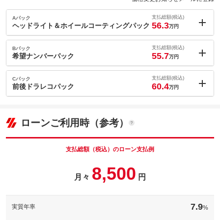
支払総額(税込)
Aパック
56.3
ヘッドライト＆ホイールコーティングパック
万円
内：オプシ
1.5
ョン価格
支払総額(税込)
Bパック
万円
55.7
(税込)
希望ナンバーパック
万円
車両本体価
45.8
万円
内：オプシ
格
0.9
ョン価格
支払総額(税込)
Cパック
万円
60.4
(税込)
前後ドラレコパック
万円
車両本体価
45.8
万円
内：オプシ
格
パック内容
5.6
ョン価格
万円
(税込)
ローンご利用時（参考）
車両本体価
45.8
万円
格
パック内容
ヘッドライト・ホイールの表面を専用溶剤で保護致します。施工
することにより、ヘッドライト表面のくすみ防止、ホイールは汚
支払総額（税込）のローン支払例
備考
れに強くなります。通常内外装のクリーニングパックとセットで
おすすめをしております。
パック内容
8,500
◆希望ナンバーパック◆愛車にあなたの好きなナンバーを！詳し
備考
くはお気軽にお問い合わせください。
月々
円
このパックの見積もり依頼（無料）
◆ドラレコパック◆もしもの時も安心ドライブレコーダー！※詳
このパックの見積もり依頼（無料）
備考
しくはお気軽にお問い合わせください。
7.9
実質年率
%