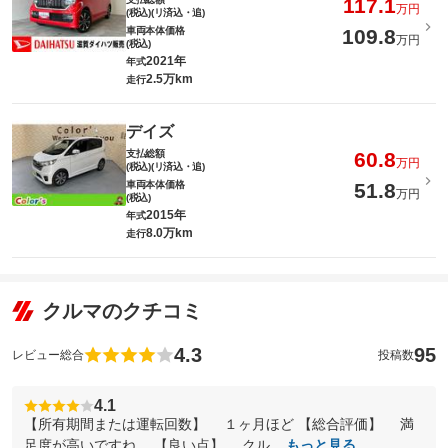
117.1
万円
(税込)(リ済込・追)
車両本体価格
109.8
万円
(税込)
2021年
年式
2.5万km
走行
デイズ
支払総額
60.8
万円
(税込)(リ済込・追)
車両本体価格
51.8
万円
(税込)
2015年
年式
8.0万km
走行
クルマのクチコミ
4.3
95
レビュー総合
投稿数
4.1
【所有期間または運転回数】 １ヶ月ほど 【総合評価】 満
足度が高いですね。 【良い点】 クル...
もっと見る