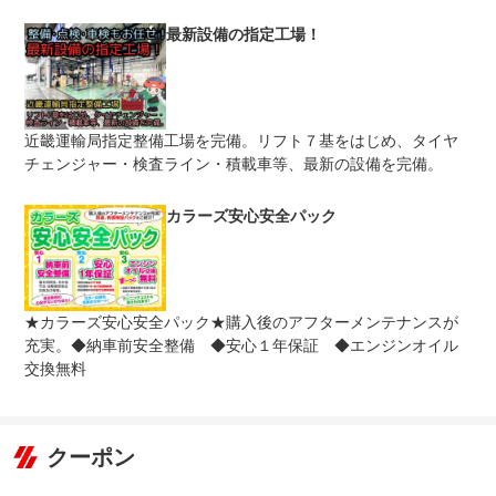
最新設備の指定工場！
免責金
無し
保証修理
-
受付先
整備付 法定12ヶ月または法定24ヶ月点検整備付
近畿運輸局指定整備工場を完備。リフト７基をはじめ、タイヤ
法定整備
※車検なし・車検整備付の場合は法定24ヶ月点検整備付
※商用車は6ヶ月または12ヶ月点検整備付
チェンジャー・検査ライン・積載車等、最新の設備を完備。
法定整備
-
について
カラーズ安心安全パック
★カラーズ安心安全パック★購入後のアフターメンテナンスが
充実。◆納車前安全整備 ◆安心１年保証 ◆エンジンオイル
交換無料
クーポン