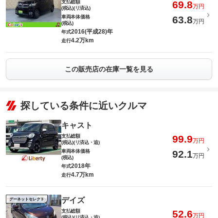
支払総額
69.8
万円
(税込)(リ済込)
車両本体価格
63.8
万円
(税込)
2016(平成28)年
年式
4.2万km
走行
この販売店の在庫一覧を見る
探している条件に近いクルマ
キャスト
支払総額
99.9
万円
(税込)(リ済込・追)
車両本体価格
92.1
万円
(税込)
2018年
年式
4.7万km
走行
デイズ
グーネットセレクト
支払総額
52.6
万円
(税込)(リ済込・追)