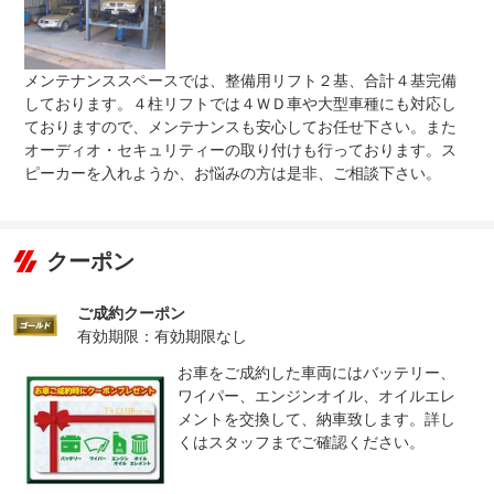
保証修理
-
受付先
整備付 法定12ヶ月または法定24ヶ月点検整備付
メンテナンススペースでは、整備用リフト２基、合計４基完備
法定整備
※車検なし・車検整備付の場合は法定24ヶ月点検整備付
※商用車は6ヶ月または12ヶ月点検整備付
しております。４柱リフトでは４ＷＤ車や大型車種にも対応し
ておりますので、メンテナンスも安心してお任せ下さい。また
法定整備
整備内容詳細については、販売店にご確認ください。
オーディオ・セキュリティーの取り付けも行っております。ス
について
ピーカーを入れようか、お悩みの方は是非、ご相談下さい。
クーポン
ご成約クーポン
有効期限：有効期限なし
お車をご成約した車両にはバッテリー、
ワイパー、エンジンオイル、オイルエレ
メントを交換して、納車致します。詳し
くはスタッフまでご確認ください。