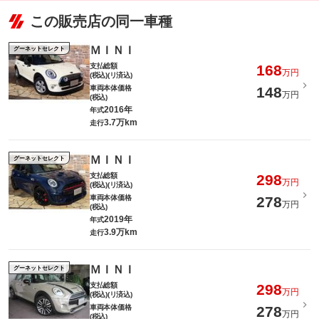
この販売店の同一車種
ＭＩＮＩ
グーネットセレクト
支払総額
168
万円
(税込)(リ済込)
車両本体価格
148
万円
(税込)
2016年
年式
3.7万km
走行
ＭＩＮＩ
グーネットセレクト
支払総額
298
万円
(税込)(リ済込)
車両本体価格
278
万円
(税込)
2019年
年式
3.9万km
走行
ＭＩＮＩ
グーネットセレクト
支払総額
298
万円
(税込)(リ済込)
車両本体価格
278
万円
(税込)