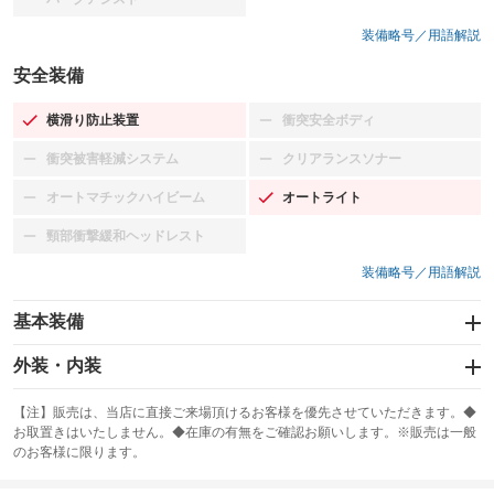
：装備なし
装備略号／用語解説
安全装備
横滑り防止装置
衝突安全ボディ
：装備あり
：装備なし
衝突被害軽減システム
クリアランスソナー
：装備なし
：装備なし
オートマチックハイビーム
オートライト
：装備なし
：装備あり
頸部衝撃緩和ヘッドレスト
：装備なし
装備略号／用語解説
基本装備
エアバッグ：運転席/助手席/サイド
外装・内装
：装備あり
スライドドア
カーナビ：HDDナビ
：装備なし
：装備あり
【注】販売は、当店に直接ご来場頂けるお客様を優先させていただきます。◆
お取置きはいたしません。◆在庫の有無をご確認お願いします。※販売は一般
サンルーフ
ABS
TV：フルセグ
：装備なし
：装備あり
：装備あり
のお客様に限ります。
エアコン
Wエアコン
オーディオ：ミュージックプレイヤー接続可／ミュージックサーバー
：装備あり
：装備なし
：装備あり