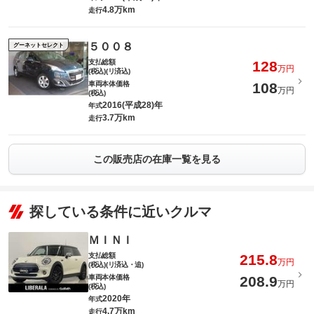
4.8万km
走行
５００８
グーネットセレクト
支払総額
128
万円
(税込)(リ済込)
車両本体価格
108
万円
(税込)
2016(平成28)年
年式
3.7万km
走行
この販売店の在庫一覧を見る
探している条件に近いクルマ
ＭＩＮＩ
支払総額
215.8
万円
(税込)(リ済込・追)
車両本体価格
208.9
万円
(税込)
2020年
年式
4.7万km
走行