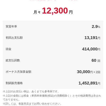
12,300
月々
円
パック内容
希望ナンバーを取得するパックです。お好きな数字・思い出の数
字をお客様の愛車にも！※一部取得出来ないナンバーもございま
2.9
実質年率
%
す。※人気の数字等は、抽選になることがございます。ご了承く
ださい。
13,191
初回お支払額
円
備考
－
414,000
頭金
円
このパックの見積もり依頼（無料）
60
総支払回数
回
30,000
ボーナス月加算金額
円 × 2回
1,452,891
割賦販売価格
円
※上記のお支払い例は、あくまでも参考例です。
※上記の金額には税金（車両本体価格(税込)の消費税除く）とその他諸費用は含まれ
ておりません。
※詳しくは、各販売店までお問い合わせください。