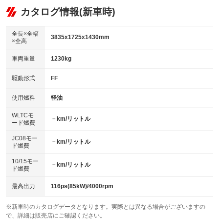
リフトアップ
パワーステアリング
カタログ情報(新車時)
ビジュアル
：装備なし
：装備あり
：装備なし
ダウンヒルアシストコントロール
アルミホイール：15インチ
：装備なし
：装備あり
全長×全幅
3835x1725x1430mm
×全高
パワーウィンドウ
盗難防止システム
革シート
ハーフレザーシート
：装備あり
：装備なし
：装備なし
：装備なし
車両重量
1230kg
アイドリングストップ
ドライブレコーダー
キーレス
LEDヘッドランプ
：装備あり
：装備あり
：装備あり
：装備あり
USB入力端子
Bluetooth接続
駆動形式
FF
HID(キセノンライト)
ポータブルナビ
：装備あり
：装備あり
：装備なし
：装備なし
100V電源
クリーンディーゼル
バックカメラ
ETC
使用燃料
軽油
：装備なし
：装備なし
：装備あり
：装備あり
センターデフロック
エアロ
スマートキー
：装備なし
WLTCモ
：装備なし
：装備あり
－km/リットル
ード燃費
レンタカーアップ
展示・試乗車
ローダウン
ランフラットタイヤ
：装備なし
：装備なし
：装備なし
：装備なし
JC08モー
－km/リットル
ド燃費
電動格納ミラー
パワーシート
3列シート
：装備あり
：装備なし
：装備なし
10/15モー
装備略号／用語解説
－km/リットル
ベンチシート
フルフラットシート
ド燃費
：装備なし
：装備なし
チップアップシート
オットマン
：装備なし
：装備なし
最高出力
116ps(85kW)/4000rpm
電動格納サードシート
シートヒーター
：装備なし
：装備なし
※新車時のカタログデータとなります。実際とは異なる場合がございますの
で、詳細は販売店にご確認ください。
ウォークスルー
後席モニター