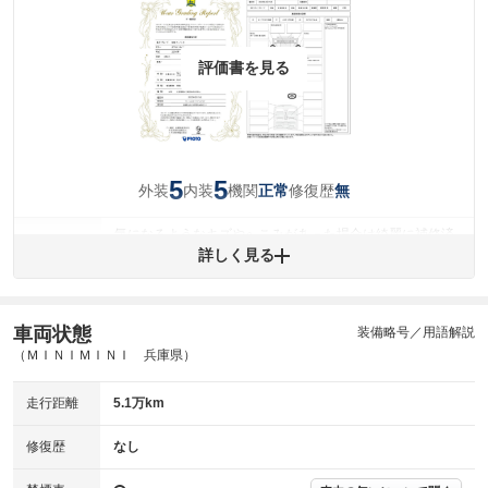
評価書を見る
5
5
外装
内装
機関
修復歴
正常
無
気になるようなキズやへこみがあった場合は綺麗に補修済
みですが、 小さなキズやヘコミが残っている場合もありま
詳しく見る
外装
す。
(車両外装)
キズ・へこみについて問い合わせる
内装
車両状態
装備略号／用語解説
気になる汚れ等がない綺麗な室内を保っています。
(内装状態)
（ＭＩＮＩＭＩＮＩ 兵庫県）
主要機関に不具合はありません。
機関
走行距離
5.1万km
詳細は鑑定書をご確認ください。
修復歴
修復歴
なし
※グー鑑定は保証サービスではございません。購入時は必ず現車をご確認