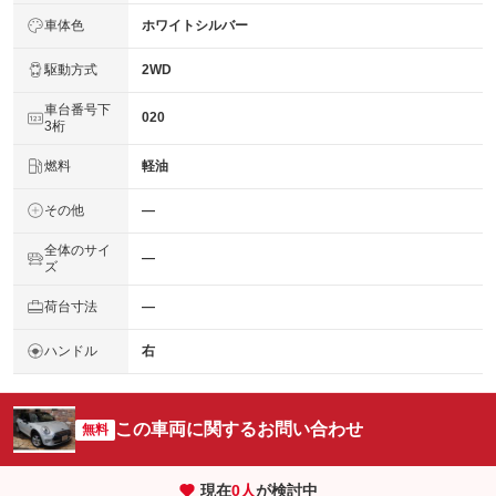
車体色
ホワイトシルバー
駆動方式
2WD
車台番号下
020
3桁
燃料
軽油
その他
―
全体のサイ
―
ズ
荷台寸法
―
ハンドル
右
この車両に関するお問い合わせ
無料
現在
0
人
が検討中