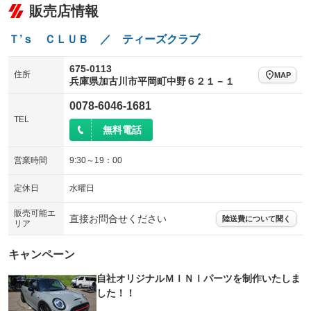
販売店情報
Ｔ’ｓ ＣＬＵＢ ／ ティーズクラブ
675-0113
住所
MAP
兵庫県加古川市平岡町中野６２１－１
0078-6046-1681
TEL
無料電話
営業時間
9:30～19：00
定休日
水曜日
販売可能エ
直接お問合せください
陸送費について聞く
リア
キャンペーン
自社オリジナルＭＩＮＩパーツを制作いたしま
した！！