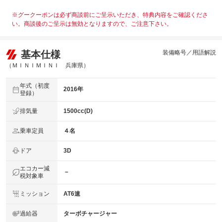
※グークーポンは必ず商談前にご呈示いただき、特典内容をご確認くださ
い。商談後のご呈示は無効となりますので、ご注意下さい。
基本仕様
装備略号／用語解説
（ＭＩＮＩＭＩＮＩ 兵庫県）
年式（初度
2016年
登録）
排気量
1500cc(D)
乗車定員
４名
ドア
3D
エコカー減
－
税対象車
ミッション
AT6速
過給器
ターボチャージャー