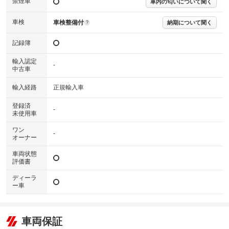
禁煙車
下さい。
車内の匂いについて聞く
※実際にお渡しするコンディションチェックシートにつきましては、形式
および表示項目が異なる場合がございます。
車検
車検整備付
納期について聞く
?
※グー鑑定の評価はあくまでも記載している鑑定日の鑑定結果となりま
す。車両情報等の詳細は各販売店へお問い合わせ下さい。
記録簿
輸入認定
-
中古車
輸入経路
正規輸入車
登録済
-
未使用車
ワン
-
オーナー
車両状態
評価書
ディーラ
ー車
車両保証