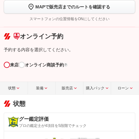
MAPで販売店までのルートを確認する
【STEP2】
トーク画面で
ボタンをタップして問い合わせを
完了してください。
スマートフォンの位置情報をONにしてください
こちら
オンライン予約
予約する内容を選択してください。
来店
オンライン商談予約
?
状態
装備
販売店
購入パック
ローン
状態
グー鑑定評価
プロの鑑定士が4項目を5段階でチェック