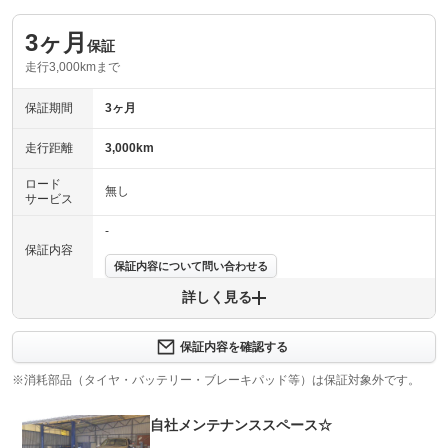
3ヶ月
保証
走行3,000kmまで
保証期間
3ヶ月
走行距離
3,000km
ロード
無し
サービス
-
保証内容
保証内容について問い合わせる
詳しく見る
保証項目
-
修理回数
-
保証内容を確認する
※消耗部品（タイヤ・バッテリー・ブレーキパッド等）は保証対象外です。
上限金額
-
自社メンテナンススペース☆
免責金
無し