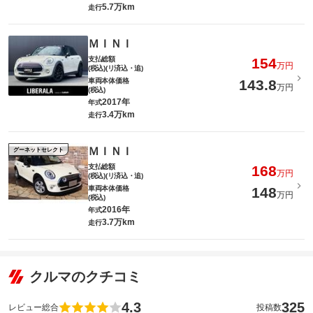
5.7万km
走行
ＭＩＮＩ
支払総額
154
万円
(税込)(リ済込・追)
車両本体価格
143.8
万円
(税込)
2017年
年式
3.4万km
走行
ＭＩＮＩ
グーネットセレクト
支払総額
168
万円
(税込)(リ済込・追)
車両本体価格
148
万円
(税込)
2016年
年式
3.7万km
走行
クルマのクチコミ
4.3
325
レビュー総合
投稿数