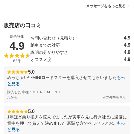
メッセージをもっと見る
販売店の口コミ
総合評価
4.9
お問い合わせ（見積り）
（5点満点中）
4.9
4.9
納車までの対応
4.9
説明の分かりやすさ
4.9
オススメ度
82件
5.0
めっちゃいいMINIロードスターを購入させてもらいました
もっ
と見る
購入した車種：ＭＩＮＩＭＩＮＩ
たかち
2025年09月03日
5.0
1年ほど乗り換えを悩んでましたが実車を見に行き社長に適度に
背中を押して貰えて決めました 寡黙な方でペラペラとお...
もっ
と見る