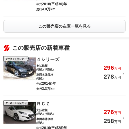
2018(平成30)年
年式
4.0万km
走行
この販売店の在庫一覧を見る
この販売店の新着車種
４シリーズ
グーネットセレクト
支払総額
296
万円
(税込)(リ済込)
車両本体価格
278
万円
(税込)
2014()年
年式
3.3万km
走行
ＲＣＺ
グーネットセレクト
支払総額
276
万円
(税込)(リ済込)
車両本体価格
258
万円
(税込)
2016(平成28)年
年式