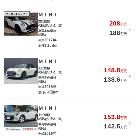
ＭＩＮＩ
グーネットセレクト
支払総額
208
万円
(税込)(リ済込・追)
車両本体価格
188
万円
(税込)
2017年
年式
3.2万km
走行
ＭＩＮＩ
支払総額
148.8
万円
(税込)(リ済込・追)
車両本体価格
138.6
万円
(税込)
2018年
年式
6.4万km
走行
ＭＩＮＩ
支払総額
153.8
万円
(税込)(リ済込・追)
車両本体価格
142.5
万円
(税込)
2019年
年式