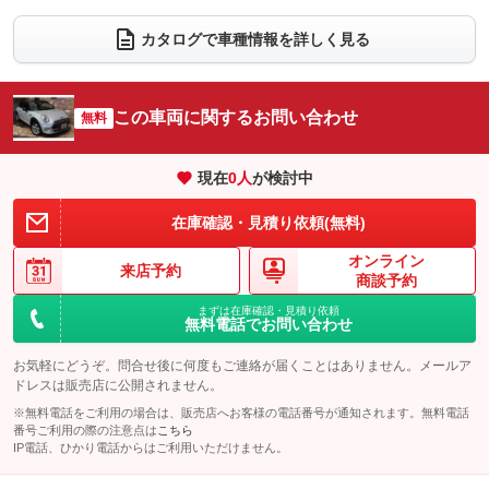
：装備なし
：装備なし
電動リアゲート
フロントカメラ
カタログで車種情報を詳しく見る
：装備なし
：装備なし
シートエアコン
全周囲カメラ
：装備なし
：装備なし
サイドカメラ
ルーフレール
この車両に関するお問い合わせ
：装備なし
無料
：装備なし
エアサスペンション
ヘッドライトウォッシャー
：装備なし
：装備なし
現在
0
人
が検討中
装備略号／用語解説
在庫確認・見積り依頼(無料)
オンライン
来店予約
商談予約
まずは在庫確認・見積り依頼
無料電話でお問い合わせ
お気軽にどうぞ。問合せ後に何度もご連絡が届くことはありません。メールア
ドレスは販売店に公開されません。
※無料電話をご利用の場合は、販売店へお客様の電話番号が通知されます。無料電話
番号ご利用の際の注意点は
こちら
IP電話、ひかり電話からはご利用いただけません。