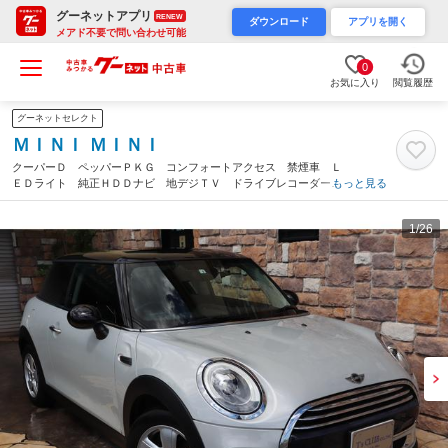
グーネットアプリ
RENEW
ダウンロード
アプリを開く
メアド不要で問い合わせ可能
0
お気に入り
閲覧履歴
グーネットセレクト
ＭＩＮＩ ＭＩＮＩ
クーパーＤ ペッパーＰＫＧ コンフォートアクセス 禁煙車 Ｌ
ＥＤライト 純正ＨＤＤナビ 地デジＴＶ ドライブレコーダー
もっと見る
バックカメラ（兵庫県）
1
/26