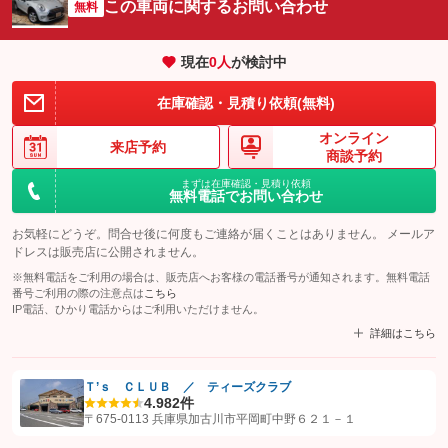
この車両に関するお問い合わせ
無料
現在
0
人
が検討中
在庫確認・見積り依頼(無料)
オンライン
来店予約
商談予約
まずは在庫確認・見積り依頼
無料電話でお問い合わせ
お気軽にどうぞ。問合せ後に何度もご連絡が届くことはありません。 メールア
ドレスは販売店に公開されません。
※無料電話をご利用の場合は、販売店へお客様の電話番号が通知されます。無料電話
番号ご利用の際の注意点は
こちら
IP電話、ひかり電話からはご利用いただけません。
詳細はこちら
Ｔ’ｓ ＣＬＵＢ ／ ティーズクラブ
4.9
82件
【STEP1】
認証画面でグーネットを友だち追加してから「許可する」ボタンを押
〒675-0113 兵庫県加古川市平岡町中野６２１－１
します