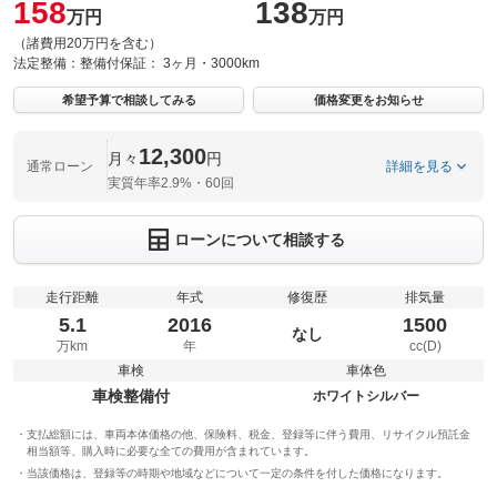
158
138
万円
万円
（諸費用20万円を含む）
法定整備：
整備付
保証：
3ヶ月・3000km
希望予算で相談してみる
価格変更をお知らせ
12,300
月々
円
通常ローン
詳細を見る
実質年率2.9%・60回
ローンについて相談する
走行距離
年式
修復歴
排気量
5.1
2016
1500
なし
万km
年
cc(D)
車検
車体色
車検整備付
ホワイトシルバー
支払総額には、車両本体価格の他、保険料、税金、登録等に伴う費用、リサイクル預託金
相当額等、購入時に必要な全ての費用が含まれています。
当該価格は、登録等の時期や地域などについて一定の条件を付した価格になります。