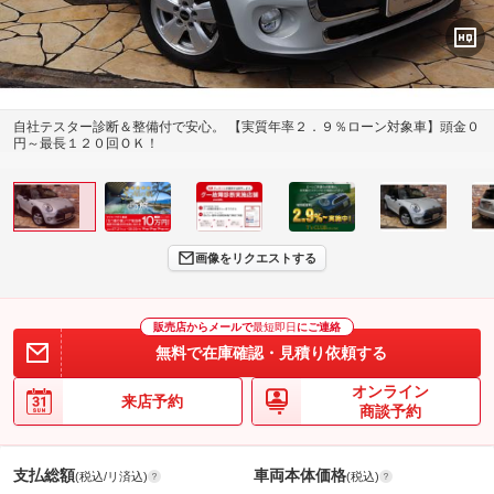
自社テスター診断＆整備付で安心。 【実質年率２．９％ローン対象車】頭金０
円～最長１２０回ＯＫ！
画像をリクエストする
販売店からメールで
最短即日
にご連絡
無料で在庫確認・見積り依頼する
オンライン
来店予約
商談予約
支払総額
車両本体価格
(税込/リ済込)
(税込)