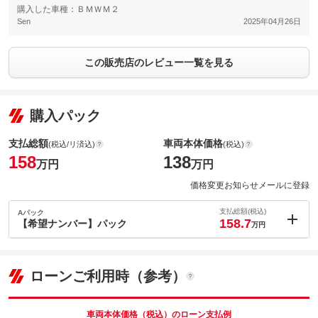
購入した車種：ＢＭＷＭ２
Sen
2025年04月26日
この販売店のレビュー一覧を見る
購入パック
支払総額
車両本体価格
(税込/リ済込)
(税込)
158
138
万円
万円
価格変更お知らせメールに登録
支払総額(税込)
Aパック
158.7
【希望ナンバー】パック
万円
内：オプシ
0.7
ョン価格
万円
(税込)
ローンご利用時（参考）
車両本体価
138
万円
格
車両本体価格（税込）のローン支払例