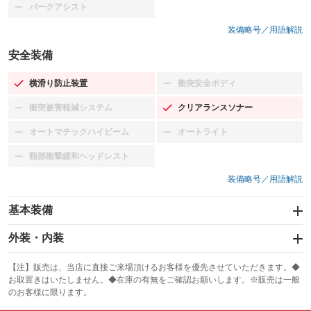
パークアシスト
：装備なし
装備略号／用語解説
安全装備
横滑り防止装置
衝突安全ボディ
：装備あり
：装備なし
衝突被害軽減システム
クリアランスソナー
：装備なし
：装備あり
オートマチックハイビーム
オートライト
：装備なし
：装備なし
頸部衝撃緩和ヘッドレスト
：装備なし
装備略号／用語解説
基本装備
エアバッグ：運転席/助手席/サイド
外装・内装
：装備あり
スライドドア
カーナビ：メモリーナビ他
：装備なし
：装備あり
【注】販売は、当店に直接ご来場頂けるお客様を優先させていただきます。◆
お取置きはいたしません。◆在庫の有無をご確認お願いします。※販売は一般
サンルーフ
ABS
TV
：装備なし
：装備あり
：装備なし
のお客様に限ります。
エアコン
Wエアコン