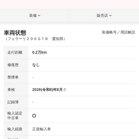
装備
販売店
車両状態
装備略号／用語解説
（フェラーリ２９６ＧＴＢ 愛知県）
走行距離
0.2万km
修復歴
なし
禁煙車
-
車検
2026(令和8)年8月
?
記録簿
-
輸入認定
中古車
輸入経路
正規輸入車