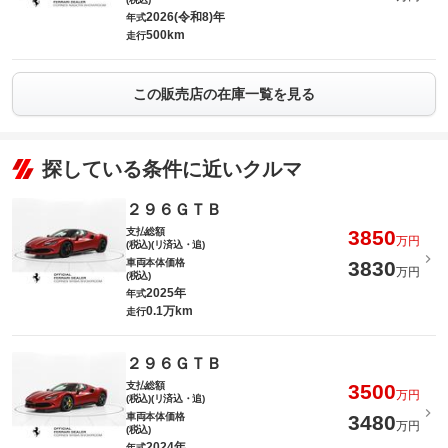
2026(令和8)年
年式
500km
走行
この販売店の在庫一覧を見る
探している条件に近いクルマ
２９６ＧＴＢ
支払総額
3850
万円
(税込)(リ済込・追)
車両本体価格
3830
万円
(税込)
2025年
年式
0.1万km
走行
２９６ＧＴＢ
支払総額
3500
万円
(税込)(リ済込・追)
車両本体価格
3480
万円
(税込)
2024年
年式