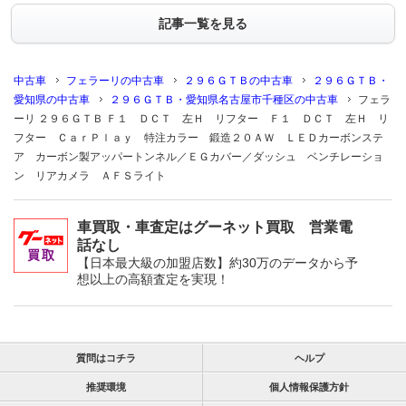
記事一覧を見る
中古車
フェラーリの中古車
２９６ＧＴＢの中古車
２９６ＧＴＢ・
愛知県の中古車
２９６ＧＴＢ・愛知県名古屋市千種区の中古車
フェラ
ーリ ２９６ＧＴＢ Ｆ１ ＤＣＴ 左Ｈ リフター Ｆ１ ＤＣＴ 左Ｈ リ
フター ＣａｒＰｌａｙ 特注カラー 鍛造２０ＡＷ ＬＥＤカーボンステ
ア カーボン製アッパートンネル／ＥＧカバー／ダッシュ ベンチレーショ
ン リアカメラ ＡＦＳライト
車買取・車査定はグーネット買取 営業電
話なし
【日本最大級の加盟店数】約30万のデータから予
想以上の高額査定を実現！
質問はコチラ
ヘルプ
推奨環境
個人情報保護方針