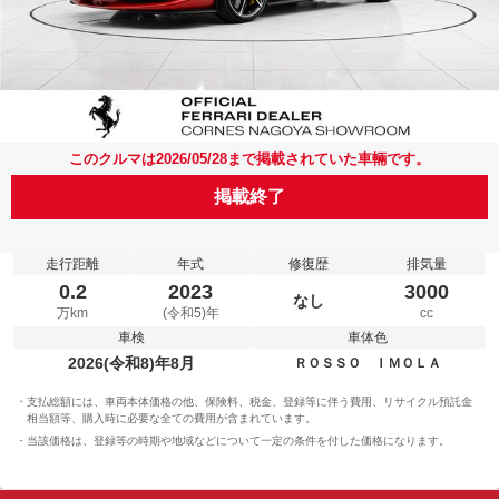
このクルマは2026/05/28まで掲載されていた車輛です。
掲載終了
走行距離
年式
修復歴
排気量
0.2
2023
3000
なし
万km
(令和5)年
cc
車検
車体色
2026(令和8)年8月
ＲＯＳＳＯ ＩＭＯＬＡ
支払総額には、車両本体価格の他、保険料、税金、登録等に伴う費用、リサイクル預託金
相当額等、購入時に必要な全ての費用が含まれています。
当該価格は、登録等の時期や地域などについて一定の条件を付した価格になります。