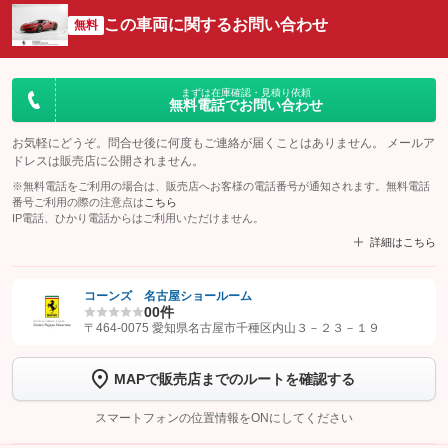
この車両に関するお問い合わせ
無料
まずは在庫確認・見積り依頼
無料電話でお問い合わせ
お気軽にどうぞ。問合せ後に何度もご連絡が届くことはありません。 メールア
ドレスは販売店に公開されません。
※無料電話をご利用の場合は、販売店へお客様の電話番号が通知されます。無料電話
番号ご利用の際の注意点は
こちら
IP電話、ひかり電話からはご利用いただけません。
詳細はこちら
コーンズ 名古屋ショールーム
0
0件
【STEP1】
認証画面でグーネットを友だち追加してから「許可する」ボタンを押
〒464-0075 愛知県名古屋市千種区内山３－２３－１９
します
MAPで販売店までのルートを確認する
【STEP2】
トーク画面で
ボタンをタップして問い合わせを
完了してください。
スマートフォンの位置情報をONにしてください
こちら