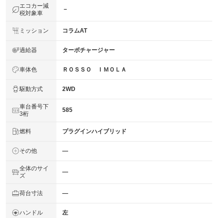
エコカー減
－
税対象車
ミッション
コラムAT
過給器
ターボチャージャー
車体色
ＲＯＳＳＯ ＩＭＯＬＡ
駆動方式
2WD
車台番号下
585
3桁
燃料
プラグインハイブリッド
その他
―
全体のサイ
―
ズ
荷台寸法
―
ハンドル
左