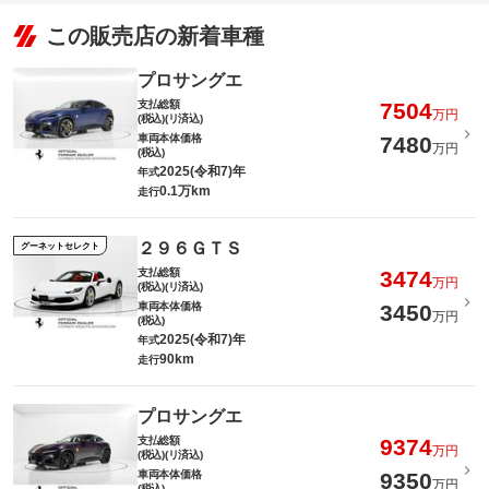
この販売店の新着車種
プロサングエ
支払総額
7504
万円
(税込)(リ済込)
車両本体価格
7480
万円
(税込)
2025(令和7)年
年式
0.1万km
走行
２９６ＧＴＳ
グーネットセレクト
支払総額
3474
万円
(税込)(リ済込)
車両本体価格
3450
万円
(税込)
2025(令和7)年
年式
90km
走行
プロサングエ
支払総額
9374
万円
(税込)(リ済込)
車両本体価格
9350
万円
(税込)