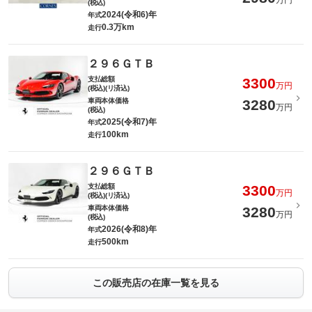
万円
(税込)
2024(令和6)年
年式
0.3万km
走行
２９６ＧＴＢ
支払総額
3300
万円
(税込)(リ済込)
車両本体価格
3280
万円
(税込)
2025(令和7)年
年式
100km
走行
２９６ＧＴＢ
支払総額
3300
万円
(税込)(リ済込)
車両本体価格
3280
万円
(税込)
2026(令和8)年
年式
500km
走行
この販売店の在庫一覧を見る