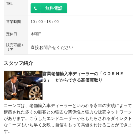
ウォークスルー
後席モニター
TEL
：装備なし
：装備なし
無料電話
電動リアゲート
フロントカメラ
：装備なし
：装備なし
営業時間
10：00～18：00
シートエアコン
全周囲カメラ
：装備あり
：装備なし
定休日
水曜日
サイドカメラ
ルーフレール
：装備なし
：装備なし
販売可能エ
エアサスペンション
ヘッドライトウォッシャー
：装備なし
：装備なし
直接お問合せください
リア
装備略号／用語解説
スタッフ紹介
営業老舗輸入車ディーラーの「ＣＯＲＮＥ
Ｓ」 だからできる高価買取り
コーンズは、老舗輸入車ディーラーといわれる永年の実績によって
構築された多くの顧客との強固な関係性と強力な販売ネットワーク
があります。こうしたエンドユーザーからもたらされるダイレクト
なニーズもいち早く反映し自信をもって高値を付けることができま
す。