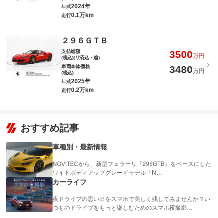
2024年
年式
0.1万km
走行
２９６ＧＴＢ
支払総額
3500
万円
(税込)(リ済込・追)
車両本体価格
3480
万円
(税込)
2025年
年式
0.2万km
走行
おすすめ記事
車種別・最新情報
NOVITECから、新型フェラーリ「296GTB」をベースにした
ワイドボディアップグレードモデル「N…
カーライフ
夜ドライブの思い出をスマホで美しく残してみませんか？い
つものドライブをもっと楽しむためのスマホ夜撮影…