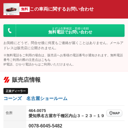
オーディオ
：装備あり
：装備なし
：装備なし
この車両に関するお問い合わせ
リフトアップ
パワーステアリング
無料
ビジュアル
：装備あり
：装備あり
：装備なし
ダウンヒルアシストコントロール
アルミホイール：アルミホイール
：装備なし
：装備あり
パワーウィンドウ
盗難防止システム
まずは在庫確認・見積り依頼
革シート
ハーフレザーシート
：装備あり
：装備あり
無料電話でお問い合わせ
：装備あり
：装備なし
アイドリングストップ
ドライブレコーダー
キーレス
LEDヘッドランプ
：装備なし
：装備なし
：装備あり
：装備あり
お気軽にどうぞ。問合せ後に何度もご連絡が届くことはありません。メールア
ドレスは販売店に公開されません。
USB入力端子
Bluetooth接続
HID(キセノンライト)
ポータブルナビ
：装備なし
：装備なし
：装備なし
：装備なし
※無料電話をご利用の場合は、販売店へお客様の電話番号が通知されます。無料電話
100V電源
クリーンディーゼル
番号ご利用の際の注意点は
こちら
バックカメラ
ETC
：装備なし
：装備なし
：装備あり
：装備あり
IP電話、ひかり電話からはご利用いただけません。
センターデフロック
エアロ
スマートキー
：装備なし
：装備なし
：装備あり
販売店情報
レンタカーアップ
展示・試乗車
ローダウン
ランフラットタイヤ
：装備なし
：装備なし
：装備なし
：装備なし
電動格納ミラー
パワーシート
3列シート
：装備なし
正規ディーラー
：装備あり
：装備なし
コーンズ 名古屋ショールーム
装備略号／用語解説
ベンチシート
フルフラットシート
：装備なし
：装備なし
チップアップシート
オットマン
464-0075
：装備なし
：装備なし
住所
MAP
愛知県名古屋市千種区内山３－２３－１９
電動格納サードシート
シートヒーター
：装備なし
：装備あり
0078-6045-5482