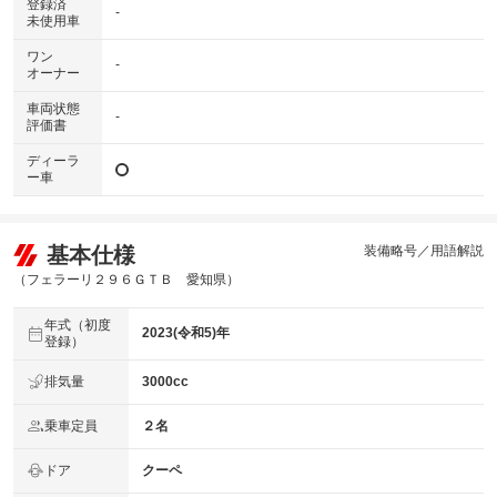
登録済
-
未使用車
ワン
-
オーナー
車両状態
-
評価書
ディーラ
ー車
基本仕様
装備略号／用語解説
（フェラーリ２９６ＧＴＢ 愛知県）
年式（初度
2023(令和5)年
登録）
排気量
3000cc
乗車定員
２名
ドア
クーペ