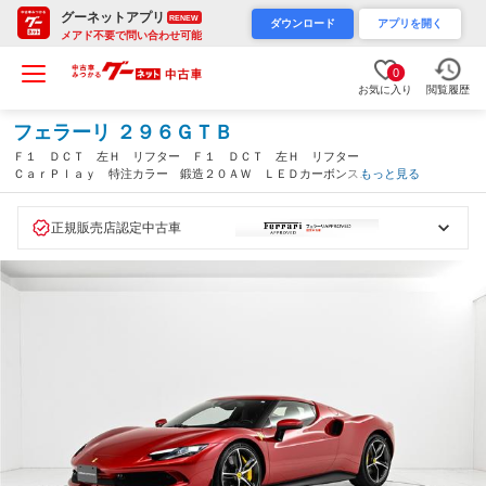
グーネットアプリ
RENEW
ダウンロード
アプリを開く
メアド不要で問い合わせ可能
0
お気に入り
閲覧履歴
フェラーリ ２９６ＧＴＢ
Ｆ１ ＤＣＴ 左Ｈ リフター Ｆ１ ＤＣＴ 左Ｈ リフター
ＣａｒＰｌａｙ 特注カラー 鍛造２０ＡＷ ＬＥＤカーボンステ
もっと見る
ア カーボン製アッパートンネル／ＥＧカバー／ダッシュ ベンチ
レーション リアカメラ ＡＦＳライト（愛知県）
正規販売店認定中古車