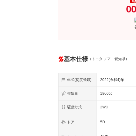
無
00
基本仕様
（トヨタ ノア 愛知県）
年式(初度登録)
2022(令和4)年
排気量
1800cc
駆動方式
2WD
ドア
5D