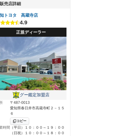
販売店詳細
知トヨタ 高蔵寺店
4.9
正規ディーラー
グー鑑定加盟店
所
〒487-0013
愛知県春日井市高蔵寺町２－１５
６
コピー
業時間
（平日）１０：００～１９：００
（日祝）１０：００～１８：００