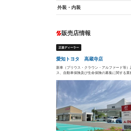
外装・内装
エアバッグ：運転席/助手席/サイド
ABS
エアコン
カーナビ
－
ダウンヒルアシストコントロール
－
販売店情報
オーディオ：CDまたはCDチェンジャー
プレイヤー接続可
盗難防止システム
アイドリ
－
ヘッドライトウォッシャ
革シート
－
－
正規ディーラー
ー
Bluetooth接続
100V電源
－
LEDヘッドランプ
HID(キ
－
愛知トヨタ 高蔵寺店
レンタカーアップ
展示・試
－
－
新車（プリウス・クラウン・アルファード等）
ETC
エアロ
－
ス、自動車保険及び生命保険の募集に関する業
ランフラットタイヤ
パワーシ
－
－
フルフラットシート
チップア
－
－
シートヒーター
ウォーク
－
－
フロントカメラ
シートエ
－
－
ルーフレール
エアサス
－
－