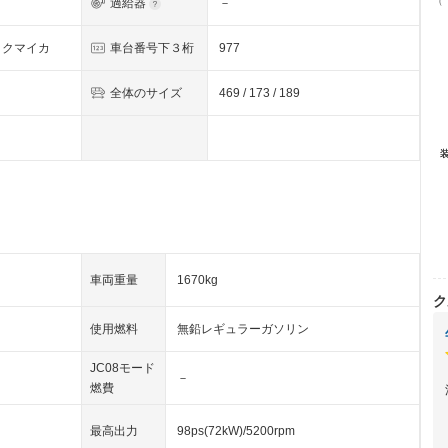
（
過給器
－
ックマイカ
車台番号下３桁
977
全体のサイズ
469 / 173 / 189
車両重量
1670kg
ク
使用燃料
無鉛レギュラーガソリン
JC08モード
－
燃費
最高出力
98ps(72kW)/5200rpm