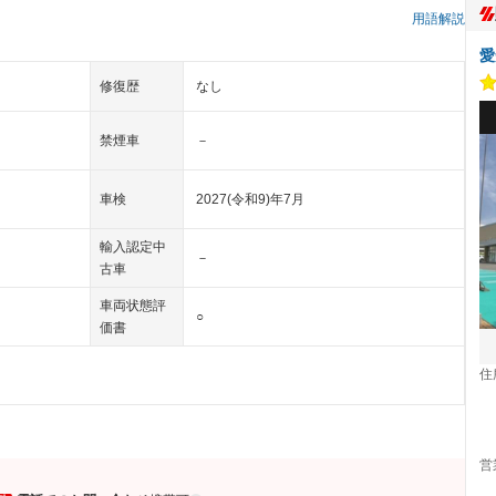
用語解説
愛
修復歴
なし
禁煙車
－
車検
2027(令和9)年7月
輸入認定中
－
古車
車両状態評
○
価書
住
営