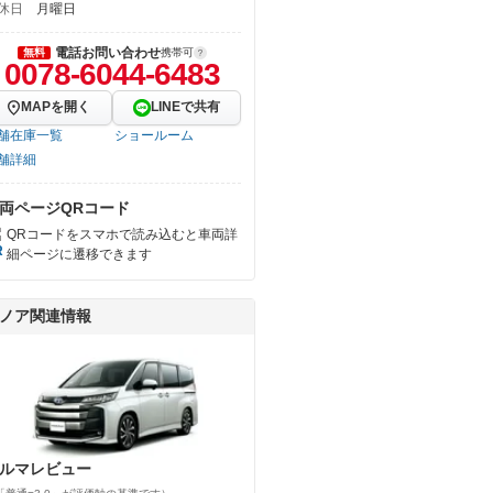
休日
月曜日
電話お問い合わせ
無料
携帯可
0078-6044-6483
MAPを開く
LINEで共有
舗在庫一覧
ショールーム
舗詳細
両ページQRコード
QRコードをスマホで読み込むと車両詳
細ページに遷移できます
ノア関連情報
ルマレビュー