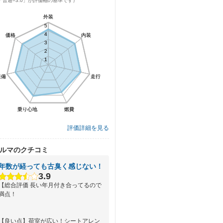
「普通=3.0」が評価軸の基準です）
外装
外装
5
5
4
4
価格
価格
内装
内装
3
3
2
2
1
1
装備
装備
走行
走行
乗り心地
乗り心地
燃費
燃費
評価詳細を見る
ルマのクチコミ
年数が経っても古臭く感じない！
3.9
【総合評価 長い年月付き合ってるので
満点！
【良い点】荷室が広い！シートアレン