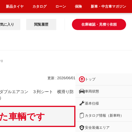
新品タイヤ
カタログ
ローン
保険
新車・中古車マガジン
気に入り
閲覧履歴
在庫確認・見積り依頼
滑り
更新 : 2026/06/01
トップ
車両状態
ダブルエアコン ３列シート 横滑り防
）
基本仕様
いた車輌です
カタログ情報（新車時）
安全装備エリア