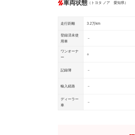
車両状態
（トヨタ ノア 愛知県）
走行距離
3.2万km
登録済未使
－
用車
ワンオーナ
○
ー
記録簿
－
輸入経路
－
ディーラー
－
車