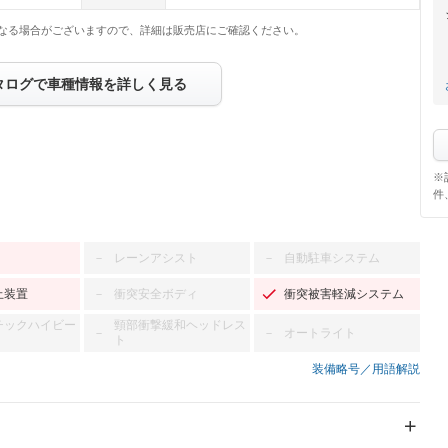
なる場合がございますので、詳細は販売店にご確認ください。
タログで車種情報を詳しく見る
※
件
レーンアシスト
自動駐車システム
－
－
止装置
衝突安全ボディ
衝突被害軽減システム
－
チックハイビー
頸部衝撃緩和ヘッドレス
オートライト
－
－
ト
装備略号／用語解説