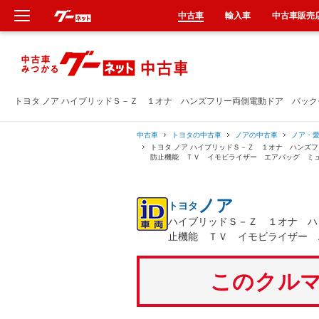
中古車
輸入車
中古車販売
新車
中古車
トヨタ ノア ハイブリッドＳ－Ｚ １オナ ハンズフリー両側電動ドア バッ
輸入車
中古車
トヨタの中古車
ノアの中古車
ノア・
トヨタ ノア ハイブリッドＳ－Ｚ １オナ ハンズ
防止機能 ＴＶ イモビライザー エアバッグ ミ
クルマ買取
ノア
トヨタ
カーリース
ハイブリッドＳ－Ｚ １オナ ハ
止機能 ＴＶ イモビライザー 
タイヤ交換
このクルマ
整備工場
車検