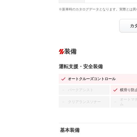
※新車時のカタログデータとなります。実際とは異
カ
装備
運転支援・安全装備
オートクルーズコントロール
パークアシスト
横滑り防
－
オートマ
クリアランスソナー
－
－
ム
基本装備