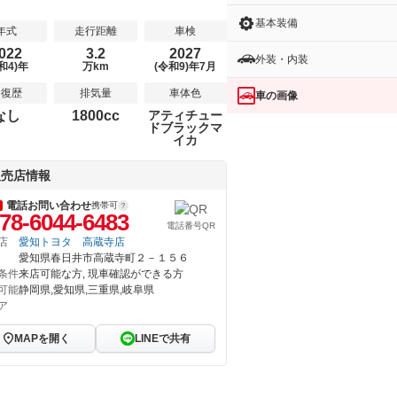
基本装備
年式
走行距離
車検
022
3.2
2027
外装・内装
和4)年
万km
(令和9)年7月
修復歴
排気量
車体色
車の画像
なし
1800cc
アティチュー
ドブラックマ
イカ
販売店情報
電話お問い合わせ
携帯可
78-6044-6483
電話番号QR
店
愛知トヨタ 高蔵寺店
愛知県春日井市高蔵寺町２－１５６
条件
来店可能な方, 現車確認ができる方
可能
静岡県,愛知県,三重県,岐阜県
ア
MAPを開く
LINEで共有