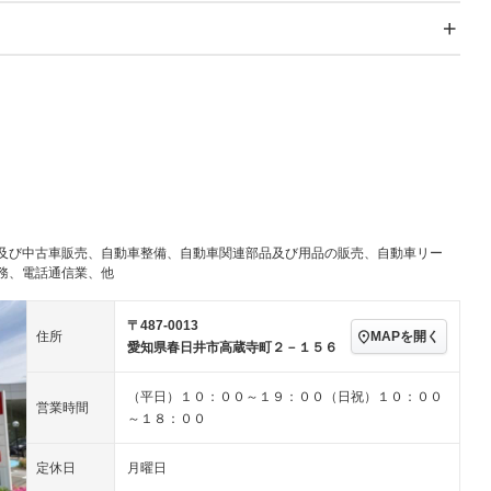
スライドドア：両面電動
サンルーフ
－
Wエアコン
リフトアップ
－
TV：フルセグ
パワーステアリング
パワーウィンドウ
／ミュージック
ビジュアル：-／DVD再
アルミホイール：アルミ
生
ホイール
ングストップ
ドライブレコーダー
USB入力端子
－
－
ハーフレザーシート
キーレス
－
クリーンディーゼル
センターデフロック
－
－
セノンライト)
ポータブルナビ
バックカメラ
－
乗車
電動格納ミラー
－
及び中古車販売、自動車整備、自動車関連部品及び用品の販売、自動車リー
スマートキー
ローダウン
－
務、電話通信業、他
装備略号／用語解説
ート
3列シート
ベンチシート
－
〒487-0013
ップシート
オットマン
電動格納サードシート
－
－
MAPを開く
住所
愛知県春日井市高蔵寺町２－１５６
スルー
後席モニター
電動リアゲート
－
（平日）１０：００～１９：００（日祝）１０：００
営業時間
アコン
全周囲カメラ
サイドカメラ
－
－
～１８：００
ペンション
定休日
月曜日