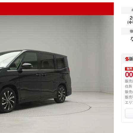
2
(令
無料
00
販売
住所
販売
販売
エリ