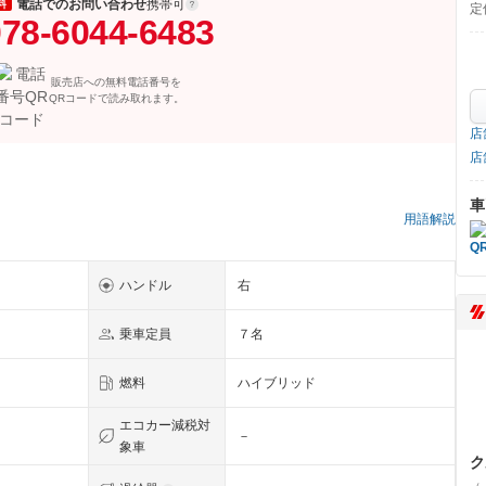
電話でのお問い合わせ
携帯可
料
定
78-6044-6483
販売店への無料電話番号を
QRコードで読み取れます。
店
店
車
用語解説
ハンドル
右
乗車定員
７名
燃料
ハイブリッド
エコカー減税対
－
象車
ク