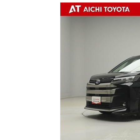
マガジン
車カタログ
自動車ローン
保険
レビュー
価格相場
教習所
用語集