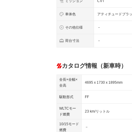
ミッション
CVT
車体色
アティチュードブラ
その他仕様
－
荷台寸法
－
カタログ情報（新車時）
全長×全幅×
4695 x 1730 x 1895mm
全高
駆動形式
FF
WLTCモー
23 km/リットル
ド燃費
10/15モード
－
燃費