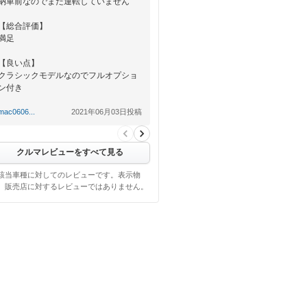
納車前なのでまだ運転していません
【総合評価】
満足
【良い点】
クラシックモデルなのでフルオプショ
ン付き
【悪い点】
mac0606...
2021年06月03日投稿
特になし
クルマレビューをすべて見る
該当車種に対してのレビューです。表示物
、販売店に対するレビューではありません。