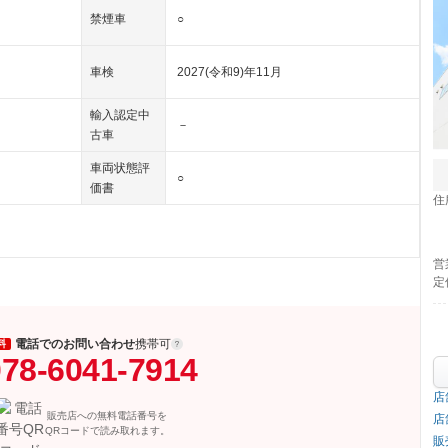
禁煙車
○
車検
2027(令和9)年11月
輸入認定中
－
古車
車両状態評
○
価書
住
営
定
電話でのお問い合わせ
携帯可
料
78-6041-7914
店
販売店への無料電話番号を
店
QRコードで読み取れます。
販