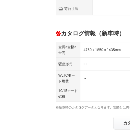
荷台寸法
－
カタログ情報（新車時）
全長×全幅×
4760 x 1850 x 1435mm
全高
駆動形式
FF
WLTCモー
－
ド燃費
10/15モード
－
燃費
※新車時のカタログデータとなります。実際とは異
カ