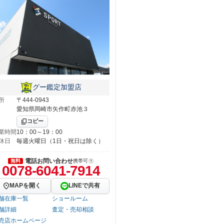
グー鑑定加盟店
所
〒444-0943
愛知県岡崎市矢作町赤池３
コピー
業時間
10：00～19：00
休日
毎週火曜日（1日・祝日は除く）
電話お問い合わせ
無料
携帯可
0078-6041-7914
MAPを開く
LINEで共有
舗在庫一覧
ショールーム
舗詳細
査定・売却相談
売店ホームページ