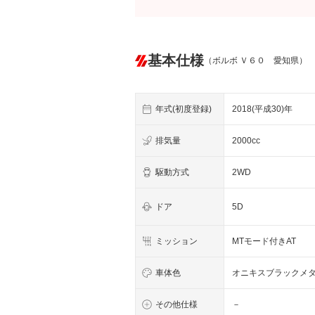
基本仕様
（ボルボ Ｖ６０ 愛知県）
年式(初度登録)
2018(平成30)年
排気量
2000cc
駆動方式
2WD
ドア
5D
ミッション
MTモード付きAT
車体色
オニキスブラックメ
その他仕様
－