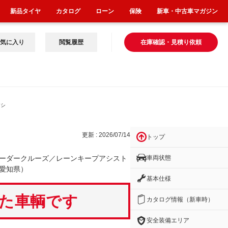
新品タイヤ
カタログ
ローン
保険
新車・中古車マガジン
気に入り
閲覧履歴
在庫確認・見積り依頼
アシ
更新 : 2026/07/14
トップ
車両状態
ーダークルーズ／レーンキープアシスト
愛知県）
基本仕様
いた車輌です
カタログ情報（新車時）
安全装備エリア