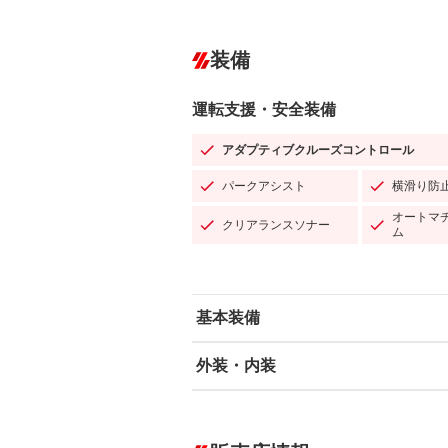
装備
運転支援・安全装備
アダプティブクルーズコントロール
パークアシスト
横滑り防
オートマ
クリアランスソナー
ム
基本装備
外装・内装
エアバッグ：運転席/助手席/サイド
ABS
エアコン
カーナビ：HDDナビ
ダウンヒルアシストコントロール