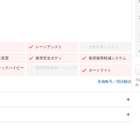
レーンアシスト
自動駐車システム
－
止装置
衝突安全ボディ
衝突被害軽減システム
チックハイビー
頸部衝撃緩和ヘッドレス
オートライト
－
ト
※
装備略号／用語解説
件
スライドドア
サンルーフ
－
－
Wエアコン
リフトアップ
－
－
TV：ワンセグ
パワーステアリング
パワーウィンドウ