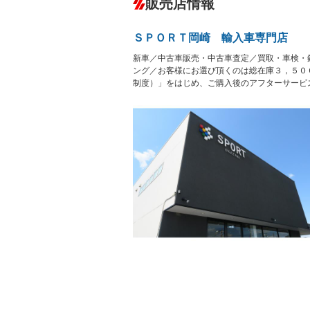
販売店情報
オーディオ：CDまたはCDチェンジャー
プレイヤー接続可／ミュージックサーバ
盗難防止システム
アイドリ
ヘッドライトウォッシャ
革シート
－
ＳＰＯＲＴ岡崎 輸入車専門店
ー
Bluetooth接続
100V電源
－
新車／中古車販売・中古車査定／買取・車検・
LEDヘッドランプ
HID(キ
－
レンタカーアップ
展示・試
ング／お客様にお選び頂くのは総在庫３，５０
－
－
制度）」をはじめ、ご購入後のアフターサービ
ETC
エアロ
－
ランフラットタイヤ
パワーシ
－
フルフラットシート
チップア
－
－
シートヒーター
ウォーク
－
フロントカメラ
シートエ
ルーフレール
エアサス
－
－