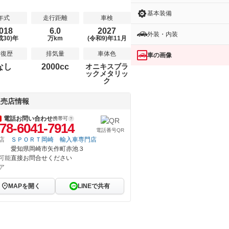
基本装備
年式
走行距離
車検
018
6.0
2027
外装・内装
成30)年
万km
(令和9)年11月
修復歴
排気量
車体色
車の画像
なし
2000cc
オニキスブラ
ックメタリッ
ク
販売店情報
電話お問い合わせ
携帯可
78-6041-7914
電話番号QR
店
ＳＰＯＲＴ岡崎 輸入車専門店
愛知県岡崎市矢作町赤池３
可能
直接お問合せください
ア
MAPを開く
LINEで共有