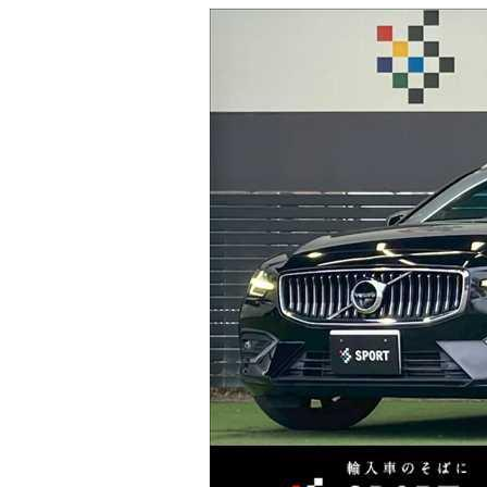
マガジン
車カタログ
自動車ローン
保険
レビュー
価格相場
教習所
用語集