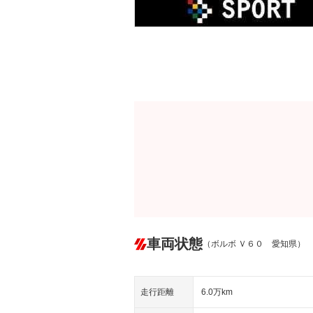
車両状態
（ボルボ Ｖ６０ 愛知県）
走行距離
6.0万km