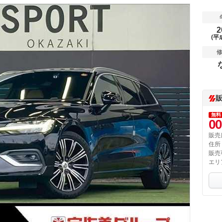
2
(平
無料
00
販売
住所
販売
エリ