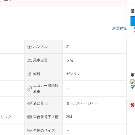
販
用語解説
ハンドル
右
乗車定員
５名
燃料
ガソリン
車
エコカー減税対
－
象車
過給器
ターボチャージャー
タリック
車台番号下３桁
294
全体のサイズ
－