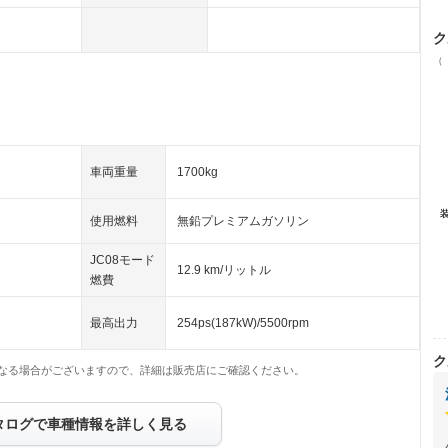
ク
（
車両重量
1700kg
使用燃料
無鉛プレミアムガソリン
JC08モード
12.9 km/リットル
燃費
最高出力
254ps(187kW)/5500rpm
ク
なる場合がございますので、詳細は販売店にご確認ください。
タログで車種情報を詳しく見る