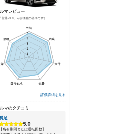
ルマレビュー
「普通=3.0」が評価軸の基準です）
外装
外装
5
5
4
4
価格
価格
内装
内装
3
3
2
2
1
1
装備
装備
走行
走行
乗り心地
乗り心地
燃費
燃費
評価詳細を見る
ルマのクチコミ
満足
5.0
【所有期間または運転回数】