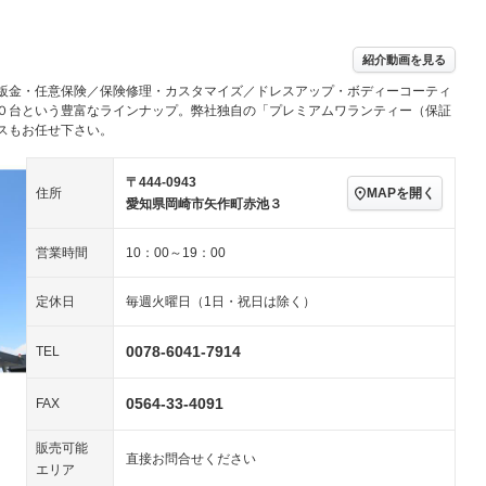
／ミュージック
ビジュアル：-／DVD再
アルミホイール：18イ
ー
生
ンチ
ングストップ
ドライブレコーダー
USB入力端子
－
ハーフレザーシート
キーレス
－
紹介動画を見る
クリーンディーゼル
センターデフロック
－
－
鈑金・任意保険／保険修理・カスタマイズ／ドレスアップ・ボディーコーティ
セノンライト)
ポータブルナビ
バックカメラ
－
乗車
電動格納ミラー
０台という豊富なラインナップ。弊社独自の「プレミアムワランティー（保証
スもお任せ下さい。
スマートキー
ローダウン
－
装備略号／用語解説
ート
3列シート
ベンチシート
－
－
〒444-0943
MAPを開く
住所
愛知県岡崎市矢作町赤池３
ップシート
オットマン
電動格納サードシート
－
－
営業時間
10：00～19：00
スルー
後席モニター
電動リアゲート
－
アコン
全周囲カメラ
サイドカメラ
定休日
毎週火曜日（1日・祝日は除く）
ペンション
0078-6041-7914
TEL
装備略号／用語解説
0564-33-4091
FAX
販売可能
直接お問合せください
エリア