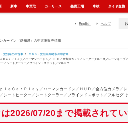
店
新車
車買取
カーリース
整備工場
車検
タイヤ交換
English
ヘルプ
お
マンカードン（愛知県）の中古車販売情報
０・愛知県の中古車
Ｖ６０・愛知県岡崎市の中古車
ｌｅＣａｒＰｌａｙ／ハーマンカードン／ＨＵＤ／全方位カメラ／レーダークルーズ／レーンキープ
ター／シートクーラー／ブラインドスポット／フルセグ
ｐｌｅＣａｒＰｌａｙ／ハーマンカードン／ＨＵＤ／全方位カメラ／レ
／シートヒーター／シートクーラー／ブラインドスポット／フルセグ（
は2026/07/20まで掲載されて