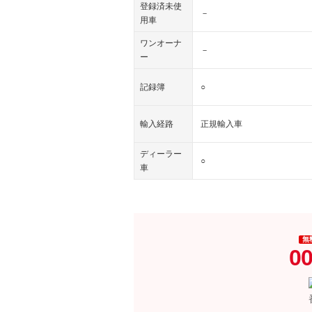
登録済未使
－
用車
ワンオーナ
－
ー
記録簿
○
輸入経路
正規輸入車
ディーラー
○
車
無
00