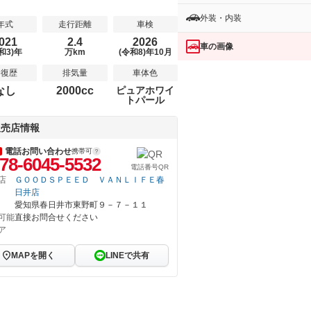
外装・内装
年式
走行距離
車検
021
2.4
2026
車の画像
和3)年
万km
(令和8)年10月
修復歴
排気量
車体色
なし
2000cc
ピュアホワイ
トパール
販売店情報
電話お問い合わせ
携帯可
78-6045-5532
電話番号QR
店
ＧＯＯＤＳＰＥＥＤ ＶＡＮＬＩＦＥ春
日井店
愛知県春日井市東野町９－７－１１
可能
直接お問合せください
ア
MAPを開く
LINEで共有