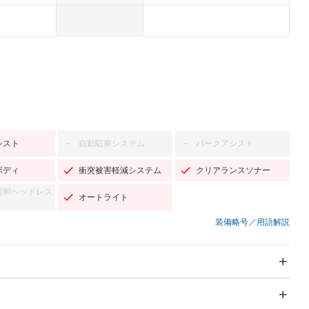
シスト
自動駐車システム
パークアシスト
－
－
ボディ
衝突被害軽減システム
クリアランスソナー
緩和ヘッドレス
オートライト
装備略号／用語解説
スライドドア：両側スラ
サンルーフ
－
イド・片側電動