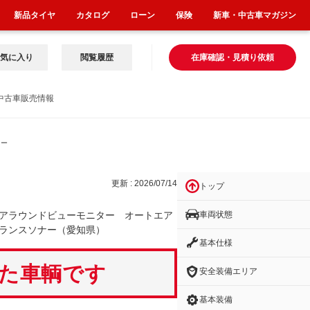
新品タイヤ
カタログ
ローン
保険
新車・中古車マガジン
気に入り
閲覧履歴
在庫確認・見積り依頼
中古車販売情報
オー
更新 : 2026/07/14
トップ
車両状態
アラウンドビューモニター オートエア
ランスソナー（愛知県）
基本仕様
いた車輌です
安全装備エリア
基本装備