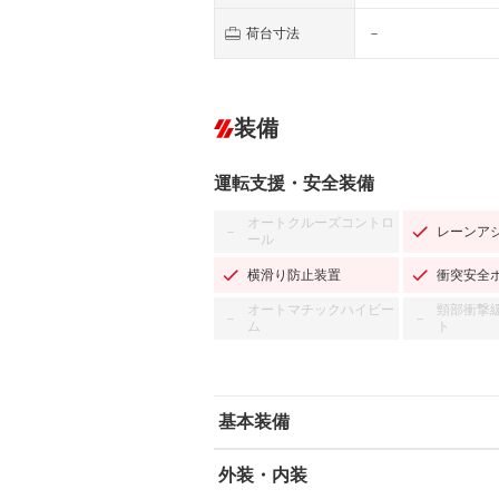
荷台寸法
－
装備
運転支援・安全装備
オートクルーズコントロ
レーンア
－
ール
横滑り防止装置
衝突安全
オートマチックハイビー
頸部衝撃
－
－
ム
ト
基本装備
外装・内装
エアバッグ：運転席/助手席