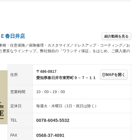
Wエアコン
リフトアップ
－
－
TV
－
パワーステアリング
パワーウィンドウ
アルミホイール：アルミ
続可
－ビジュアル
－
ホイール
ングストップ
ドライブレコーダー
USB入力端子
－
－
ハーフレザーシート
キーレス
－
Ｅ春日井店
紹介動画を見る
クリーンディーゼル
センターデフロック
－
－
車検・任意保険／保険修理・カスタマイズ／ドレスアップ・コーティング／お
セノンライト)
ポータブルナビ
バックカメラ
－
う豊富なラインナップ。弊社独自の「ワランティ保証」をはじめ、ご購入後の
乗車
電動格納ミラー
スマートキー
ローダウン
－
装備略号／用語解説
ート
3列シート
ベンチシート
－
－
〒486-0817
MAPを開く
住所
愛知県春日井市東野町９－７－１１
ップシート
オットマン
電動格納サードシート
－
－
営業時間
10：00～19：00
スルー
後席モニター
電動リアゲート
－
－
アコン
全周囲カメラ
サイドカメラ
定休日
毎週火・水曜日（1日・祝日は除く）
ペンション
0078-6045-5532
TEL
装備略号／用語解説
0568-37-4091
FAX