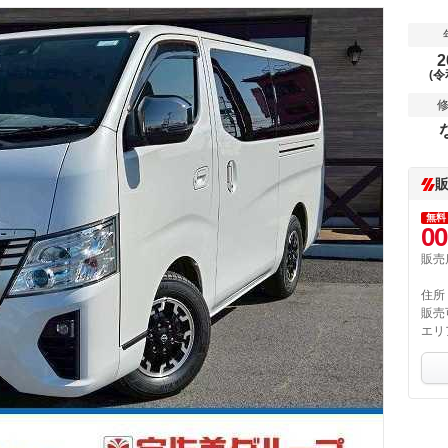
2
(令
無料
00
販売
住所
販売
エリ