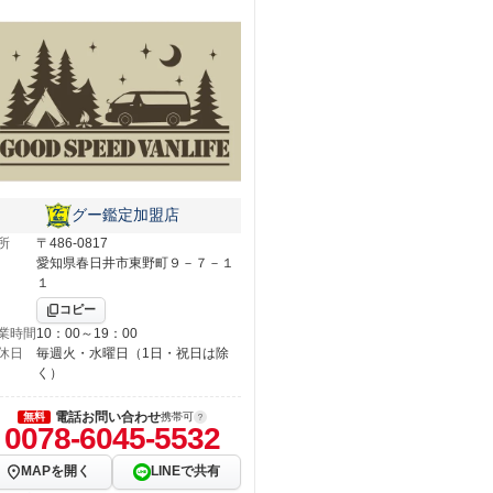
グー鑑定加盟店
所
〒486-0817
愛知県春日井市東野町９－７－１
１
コピー
業時間
10：00～19：00
休日
毎週火・水曜日（1日・祝日は除
く）
電話お問い合わせ
無料
携帯可
0078-6045-5532
MAPを開く
LINEで共有