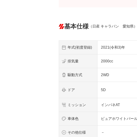
基本仕様
（日産 キャラバン 愛知県
年式(初度登録)
2021(令和3)年
排気量
2000cc
駆動方式
2WD
ドア
5D
ミッション
インパネAT
車体色
ピュアホワイトパー
その他仕様
－