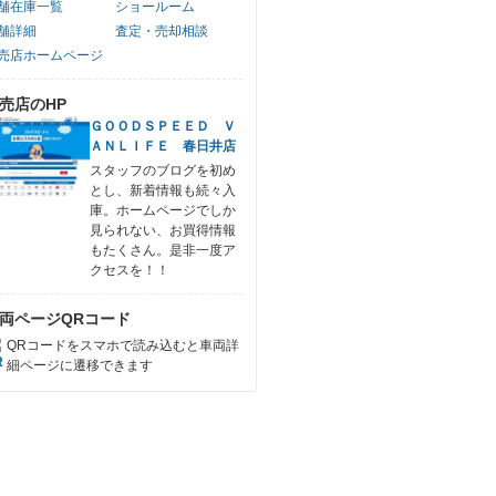
舗在庫一覧
ショールーム
舗詳細
査定・売却相談
売店ホームページ
売店のHP
ＧＯＯＤＳＰＥＥＤ Ｖ
ＡＮＬＩＦＥ 春日井店
スタッフのブログを初め
とし、新着情報も続々入
庫。ホームページでしか
見られない、お買得情報
もたくさん。是非一度ア
クセスを！！
両ページQRコード
QRコードをスマホで読み込むと車両詳
細ページに遷移できます