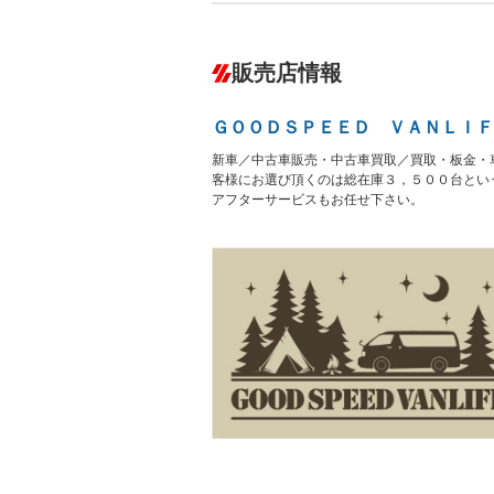
ABS
エアコン
カーナビ
－
ダウンヒルアシストコントロール
－
販売店情報
オーディオ：ミュージックプレイヤー接
盗難防止システム
アイドリ
－
ヘッドライトウォッシャ
革シート
－
－
ＧＯＯＤＳＰＥＥＤ ＶＡＮＬＩＦ
ー
Bluetooth接続
100V電源
－
新車／中古車販売・中古車買取／買取・板金・
LEDヘッドランプ
HID(キ
－
客様にお選び頂くのは総在庫３，５００台とい
レンタカーアップ
展示・試
－
－
アフターサービスもお任せ下さい。
ETC
エアロ
－
ランフラットタイヤ
パワーシ
－
－
フルフラットシート
チップア
－
－
シートヒーター
ウォーク
－
－
フロントカメラ
シートエ
－
ルーフレール
エアサス
－
－