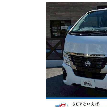
マガジン
車カタログ
自動車ローン
保険
レビュー
価格相場
教習所
用語集