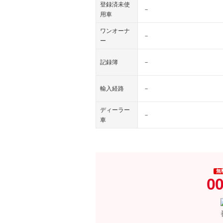
登録済未使
－
用車
ワンオーナ
－
ー
記録簿
－
輸入経路
－
ディーラー
－
車
無
00