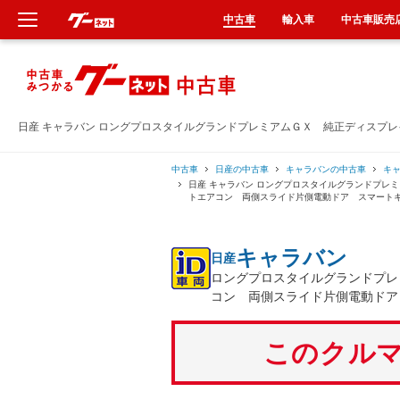
中古車
輸入車
中古車販売
新車
中古車
日産 キャラバン ロングプロスタイルグランドプレミアムＧＸ 純正ディスプ
輸入車
中古車
日産の中古車
キャラバンの中古車
キ
日産 キャラバン ロングプロスタイルグランドプレ
トエアコン 両側スライド片側電動ドア スマート
クルマ買取
キャラバン
日産
カーリース
ロングプロスタイルグランドプレ
コン 両側スライド片側電動ドア
タイヤ交換
このクルマ
整備工場
車検