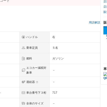
店
店
販
）
販
用語解説
ハンドル
右
乗車定員
５名
燃料
ガソリン
エコカー減税対
車
－
象車
過給器
－
ル
車台番号下３桁
717
全体のサイズ
－