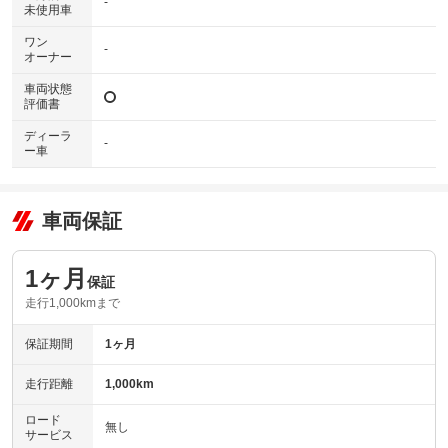
-
未使用車
ワン
-
オーナー
車両状態
評価書
ディーラ
-
ー車
車両保証
1ヶ月
保証
走行1,000kmまで
保証期間
1ヶ月
走行距離
1,000km
ロード
無し
サービス