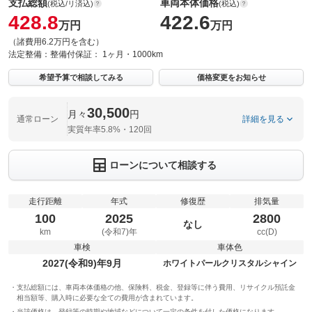
支払総額
車両本体価格
(税込/リ済込)
(税込)
428.8
422.6
万円
万円
（諸費用6.2万円を含む）
法定整備：
整備付
保証：
1ヶ月・1000km
希望予算で相談してみる
価格変更をお知らせ
30,500
月々
円
通常ローン
詳細を見る
実質年率5.8%・120回
ローンについて相談する
走行距離
年式
修復歴
排気量
100
2025
2800
なし
km
(令和7)年
cc(D)
車検
車体色
2027(令和9)年9月
ホワイトパールクリスタルシャイン
支払総額には、車両本体価格の他、保険料、税金、登録等に伴う費用、リサイクル預託金
相当額等、購入時に必要な全ての費用が含まれています。
当該価格は、登録等の時期や地域などについて一定の条件を付した価格になります。