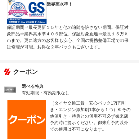
業界高水準！
保証期間⇒最長更新１５年と他の追随を許さない期間。保証対
象部品⇒業界高水準４０６部位。保証対象距離⇒最長１５万Ｋ
ｍまで。更に遠方のお客様も安心、全国の提携整備工場での保
証修理が可能。お得な２年パックもございます。
クーポン
選べる特典
有効期限：有効期限なし
（タイヤ交換工賃・安心パック1万円引
き・エンジン添加剤1本から１つ）※その
他値引き・特典との併用不可必ず御来店
予約時に提示ください。御来店予約以外
での使用は不可になります。