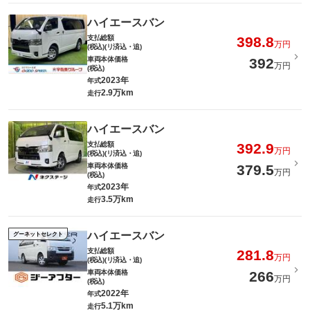
ハイエースバン
支払総額
398.8
万円
(税込)(リ済込・追)
車両本体価格
392
万円
(税込)
2023年
年式
2.9万km
走行
ハイエースバン
支払総額
392.9
万円
(税込)(リ済込・追)
車両本体価格
379.5
万円
(税込)
2023年
年式
3.5万km
走行
ハイエースバン
グーネットセレクト
支払総額
281.8
万円
(税込)(リ済込・追)
車両本体価格
266
万円
(税込)
2022年
年式
5.1万km
走行