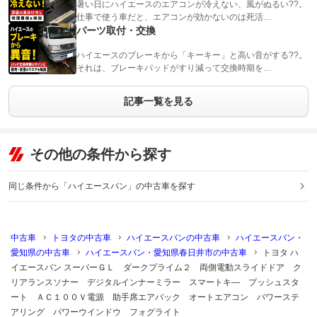
暑い日にハイエースのエアコンが冷えない、風がぬるい??。
仕事で使う車だと、エアコンが効かないのは死活…
パーツ取付・交換
ハイエースのブレーキから「キーキー」と高い音がする??。
それは、ブレーキパッドがすり減って交換時期を…
記事一覧を見る
その他の条件から探す
同じ条件から「ハイエースバン」の中古車を探す
中古車
トヨタの中古車
ハイエースバンの中古車
ハイエースバン・
愛知県の中古車
ハイエースバン・愛知県春日井市の中古車
トヨタ ハ
イエースバン スーパーＧＬ ダークプライム２ 両側電動スライドドア ク
リアランスソナー デジタルインナーミラー スマートキ― プッシュスタ
ート ＡＣ１００Ｖ電源 助手席エアバック オートエアコン パワーステ
アリング パワーウインドウ フォグライト