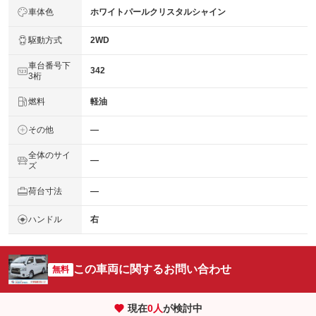
車体色
ホワイトパールクリスタルシャイン
駆動方式
2WD
車台番号下
342
3桁
燃料
軽油
その他
―
全体のサイ
―
ズ
荷台寸法
―
ハンドル
右
この車両に関するお問い合わせ
無料
現在
0
人
が検討中