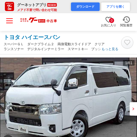
グーネットアプリ
RENEW
ダウンロード
アプリを開く
メアド不要で問い合わせ可能
0
お気に入り
閲覧履歴
トヨタ ハイエースバン
スーパーＧＬ ダークプライム２ 両側電動スライドドア クリア
ランスソナー デジタルインナーミラー スマートキ― プッシュ
もっと見る
スタート ＡＣ１００Ｖ電源 助手席エアバック オートエアコ
ン パワーステアリング パワーウインドウ フォグライト（愛知
1
/81
県）