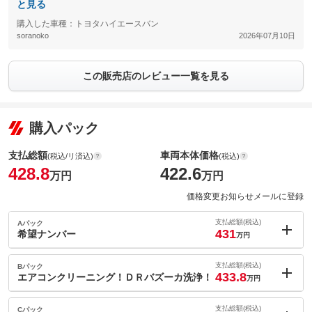
と見る
購入した車種：トヨタハイエースバン
soranoko
2026年07月10日
この販売店のレビュー一覧を見る
購入パック
支払総額
車両本体価格
(税込/リ済込)
(税込)
428.8
422.6
万円
万円
価格変更お知らせメールに登録
支払総額(税込)
Aパック
431
希望ナンバー
万円
内：オプシ
2.2
ョン価格
支払総額(税込)
Bパック
万円
433.8
(税込)
エアコンクリーニング！ＤＲバズーカ洗浄！
万円
車両本体価
422.6
万円
内：オプシ
格
5
ョン価格
支払総額(税込)
Cパック
万円