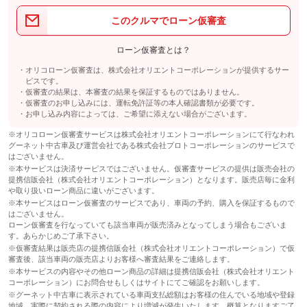
このクルマでローン仮審査
ローン仮審査とは？
オリコローン仮審査は、株式会社オリエントコーポレーションが提供するサー
ビスです。
仮審査の結果は、本審査の結果を保証するものではありません。
仮審査のお申し込みには、運転免許証等の本人確認書類が必要です。
お申し込み内容によっては、ご希望に添えない場合がございます。
※オリコローン仮審査サービスは株式会社オリエントコーポレーションにて行なわれ
グーネット中古車及び運営会社である株式会社プロトコーポレーションのサービスで
はございません。
※本サービスは決済サービスではございません。仮審査サービスの提供は販売会社の
提携信販会社（株式会社オリエントコーポレーション）となります。販売店毎に金利
や取り扱いローン商品に違いがございます。
※本サービスはローン仮審査のサービスであり、車両の予約、購入を保証するもので
はございません。
ローン仮審査を行なっていても該当車両が販売済みとなってしまう場合もございま
す。あらかじめご了承下さい。
※仮審査結果は販売店の提携信販会社（株式会社オリエントコーポレーション）で仮
審査後、該当車両の販売店よりお客様へ審査結果をご連絡します。
※本サービスの内容やその他ローン商品の詳細は提携信販会社（株式会社オリエント
コーポレーション）にお問合せもしくはサイトにてご確認をお願いします。
※グーネット中古車に表示されている車両支払総額はお客様の住んでいる地域や登録
地域、実際に契約される際の内容により増減が発生いたします。概算となりますご了