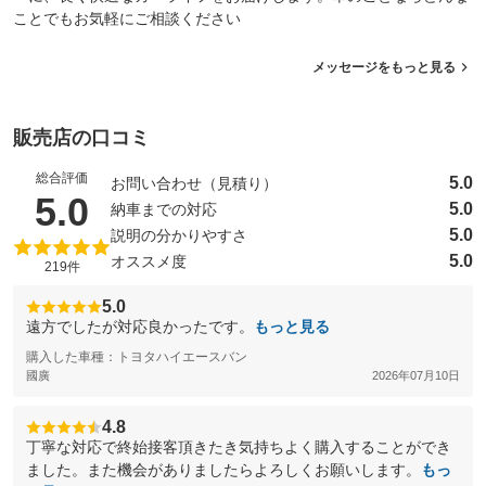
ことでもお気軽にご相談ください
メッセージをもっと見る
販売店の口コミ
総合評価
5.0
お問い合わせ（見積り）
（5点満点中）
5.0
5.0
納車までの対応
5.0
説明の分かりやすさ
5.0
オススメ度
219件
5.0
遠方でしたが対応良かったです。
もっと見る
購入した車種：トヨタハイエースバン
國廣
2026年07月10日
4.8
丁寧な対応で終始接客頂きたき気持ちよく購入することができ
ました。また機会がありましたらよろしくお願いします。
もっ