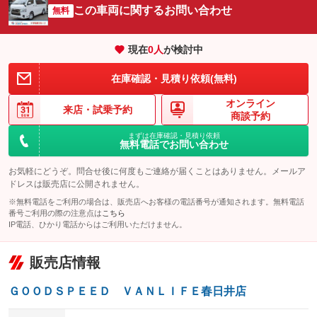
この車両に関するお問い合わせ
リフトアップ
パワーステアリング
無料
ビジュアル
：装備なし
：装備あり
：装備なし
ダウンヒルアシストコントロール
アルミホイール
：装備なし
：装備なし
現在
0
人
が検討中
パワーウィンドウ
盗難防止システム
革シート
ハーフレザーシート
：装備あり
：装備あり
：装備なし
：装備なし
在庫確認・見積り依頼(無料)
アイドリングストップ
ドライブレコーダー
キーレス
LEDヘッドランプ
：装備なし
：装備なし
：装備あり
：装備あり
オンライン
USB入力端子
Bluetooth接続
来店・
試乗予約
HID(キセノンライト)
ポータブルナビ
：装備なし
：装備なし
商談予約
：装備なし
：装備なし
100V電源
クリーンディーゼル
まずは在庫確認・見積り依頼
バックカメラ
ETC
：装備あり
：装備なし
：装備なし
：装備なし
無料電話でお問い合わせ
センターデフロック
エアロ
スマートキー
：装備なし
：装備なし
：装備あり
お気軽にどうぞ。問合せ後に何度もご連絡が届くことはありません。メールア
レンタカーアップ
展示・試乗車
ドレスは販売店に公開されません。
ローダウン
ランフラットタイヤ
：装備なし
：装備なし
：装備なし
：装備なし
※無料電話をご利用の場合は、販売店へお客様の電話番号が通知されます。無料電話
電動格納ミラー
パワーシート
3列シート
：装備あり
番号ご利用の際の注意点は
こちら
：装備なし
：装備なし
IP電話、ひかり電話からはご利用いただけません。
装備略号／用語解説
ベンチシート
フルフラットシート
：装備なし
：装備なし
販売店情報
チップアップシート
オットマン
：装備なし
：装備なし
電動格納サードシート
シートヒーター
：装備なし
：装備なし
ＧＯＯＤＳＰＥＥＤ ＶＡＮＬＩＦＥ春日井店
ウォークスルー
後席モニター
：装備なし
：装備なし