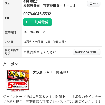
486-0817
住所
MAP
愛知県春日井市東野町９－７－１１
電動リアゲート
フロントカメラ
：装備なし
：装備なし
0078-6045-5532
シートエアコン
全周囲カメラ
：装備なし
：装備なし
TEL
無料電話
サイドカメラ
ルーフレール
：装備なし
：装備なし
エアサスペンション
ヘッドライトウォッシャー
：装備なし
：装備なし
営業時間
10：00～19：00
装備略号／用語解説
定休日
毎週火・水曜日（1日・祝日は除く）
販売可能エ
直接お問合せください
陸送費について聞く
リア
クーポン
大決算ＳＡＩＬ開催中！
グッドスピードでは大決算ＳＡＩＬ開催中！！！多数のラインナッ
プを取り揃え、実車確認も可能ですので、ぜひご来店ください！！