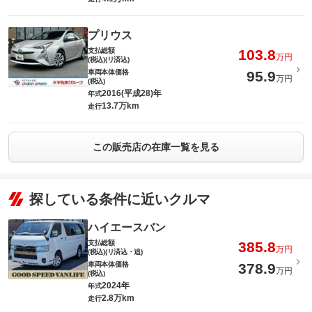
プリウス
支払総額
103.8
万円
(税込)(リ済込)
車両本体価格
95.9
万円
(税込)
2016(平成28)年
年式
13.7万km
走行
この販売店の在庫一覧を見る
探している条件に近いクルマ
ハイエースバン
支払総額
385.8
万円
(税込)(リ済込・追)
車両本体価格
378.9
万円
(税込)
2024年
年式
2.8万km
走行