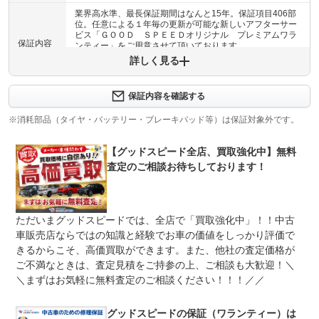
業界高水準、最長保証期間はなんと15年。保証項目406部
位。任意による１年毎の更新が可能な新しいアフターサー
ビス「ＧＯＯＤ ＳＰＥＥＤオリジナル プレミアムワラ
保証内容
ンティー」をご用意させて頂いております。
詳しく見る
保証内容について問い合わせる
保証内容を確認する
保証項目
-
※消耗部品（タイヤ・バッテリー・ブレーキパッド等）は保証対象外です。
修理回数
-
【グッドスピード全店、買取強化中】無料
上限金額
-
査定のご相談お待ちしております！
免責金
無し
保証修理
-
ただいまグッドスピードでは、全店で「買取強化中」！！中古
受付先
車販売店ならではの知識と経験でお車の価値をしっかり評価で
整備付 法定12ヶ月または法定24ヶ月点検整備付
きるからこそ、高価買取ができます。また、他社の査定価格が
法定整備
※車検なし・車検整備付の場合は法定24ヶ月点検整備付
ご不満なときは、査定見積をご持参の上、ご相談も大歓迎！＼
※商用車は6ヶ月または12ヶ月点検整備付
＼まずはお気軽に無料査定のご相談ください！！！／／
法定整備
安心の認証工場完備。国家資格整備士常駐、積載車もござ
について
います。
グッドスピードの保証（ワランティー）は