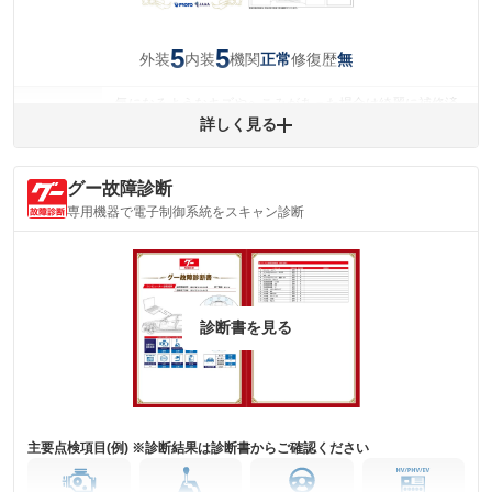
5
5
外装
内装
機関
修復歴
正常
無
気になるようなキズやへこみがあった場合は綺麗に補修済
みですが、 小さなキズやヘコミが残っている場合もありま
詳しく見る
外装
す。
(車両外装)
キズ・へこみについて問い合わせる
グー故障診断
内装
気になる汚れ等がない綺麗な室内を保っています。
専用機器で電子制御系統をスキャン診断
(内装状態)
主要機関に不具合はありません。
機関
詳細は鑑定書をご確認ください。
修復歴
診断書を見る
※グー鑑定は保証サービスではございません。購入時は必ず現車をご確認
下さい。
※実際にお渡しするコンディションチェックシートにつきましては、形式
および表示項目が異なる場合がございます。
※グー鑑定の評価はあくまでも記載している鑑定日の鑑定結果となりま
す。車両情報等の詳細は各販売店へお問い合わせ下さい。
主要点検項目(例) ※診断結果は診断書からご確認ください