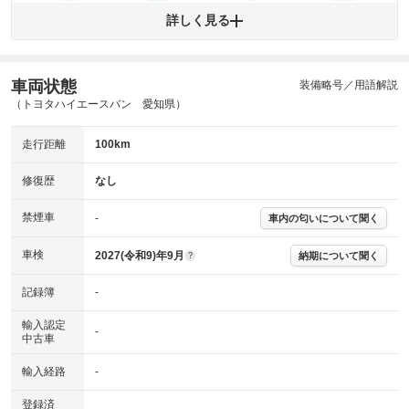
エンジン
トランス
パワー
HV/PHV/EV
詳しく見る
ミッション
ステアリング
車両状態
ABS
エアーバッグ
先進安全装備
その他
装備略号／用語解説
（トヨタハイエースバン 愛知県）
※異常がある場合は主要点検項目が赤色になり、異常と表記されます。
※車に装備されていない項目は「-」と表記されます
走行距離
100km
※グー故障診断は保証サービスではございません。購入時は必ず現車をご
確認下さい。
※実際にお渡しする故障診断書につきましては、形式および表示項目が異
修復歴
なし
なる場合がございます。
※グー故障診断書はあくまでも実施時点での診断結果となります。将来に
禁煙車
-
車内の匂いについて聞く
わたり車両状態を担保するものではありませんので、車両情報等の詳細は
各販売店へお問い合わせ下さい。
車検
2027(令和9)年9月
納期について聞く
?
記録簿
-
輸入認定
-
中古車
輸入経路
-
登録済