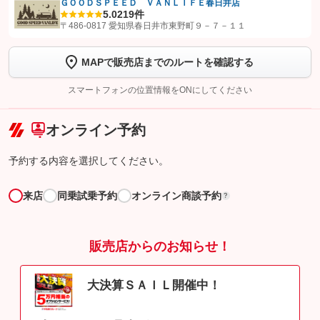
ＧＯＯＤＳＰＥＥＤ ＶＡＮＬＩＦＥ春日井店
5.0
219件
【STEP1】
認証画面でグーネットを友だち追加してから「許可する」ボタンを押
〒486-0817 愛知県春日井市東野町９－７－１１
します
MAPで販売店までのルートを確認する
【STEP2】
トーク画面で
ボタンをタップして問い合わせを
完了してください。
スマートフォンの位置情報をONにしてください
こちら
オンライン予約
予約する内容を選択してください。
来店
同乗試乗予約
オンライン商談予約
?
販売店からのお知らせ！
大決算ＳＡＩＬ開催中！