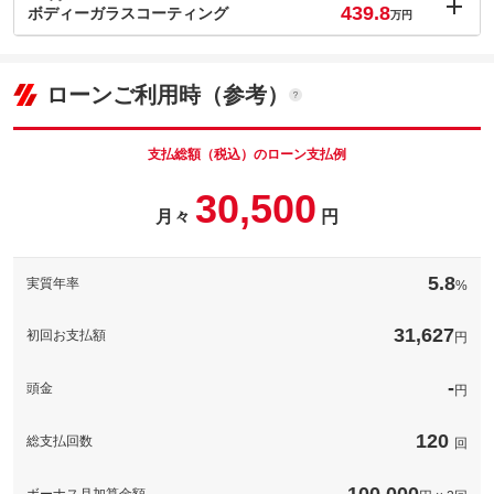
439.8
(税込)
ボディーガラスコーティング
万円
車両本体価
422.6
万円
内：オプシ
格
11
ョン価格
万円
(税込)
パック内容
ローンご利用時（参考）
車両本体価
422.6
万円
新しいクルマのご納車と一緒にお好みの番号を選んでみてはいか
格
がでしょうか！記念日や誕生日などお好みの番号を選ぶことで大
パック内容
切な愛車がより一層大切な１台になりますね！
支払総額（税込）のローン支払例
都道府県によって抽選となる番号が異なります。また当選までお
当店人気オプション！！その名もＤｒバズーカ洗浄！エアコンの
30,500
時間のかかる場合や通常ナンバーに比べナンバー交付されるまで
パック内容
備考
エバポレーターの掃除、内装のクリーニングオプションです。中
日数がかかりますのでご了承くださいませ。
月々
円
古車ならではの匂いの問題もこれで解決！！
当店人気オプション！！その名もＤｒバズーカ洗浄！エアコンの
次世代のハイブリットコーティングが新登場！
エバポレーターの掃除、内装のクリーニングオプションです。中
備考
このパックの見積もり依頼（無料）
古車ならではの匂いの問題もこれで解決！！
5.8
ボディーの下地処理（粗・中・細のコンパウンドを使った磨き処
実質年率
%
理）で浅い傷を処理して綺麗な塗装面にした後に無機質ガラスの
備考
コーティングをボディーに形成します。深みのある艶で見違える
ほど綺麗になります。
31,627
初回お支払額
円
このパックの見積もり依頼（無料）
-
頭金
円
このパックの見積もり依頼（無料）
120
総支払回数
回