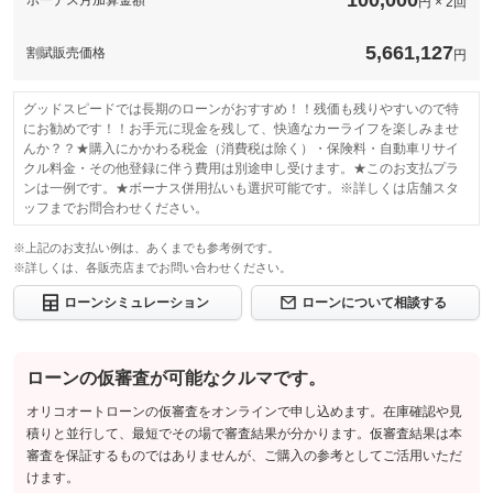
100,000
ボーナス月加算金額
円 × 2回
5,661,127
割賦販売価格
円
グッドスピードでは長期のローンがおすすめ！！残価も残りやすいので特
にお勧めです！！お手元に現金を残して、快適なカーライフを楽しみませ
んか？？★購入にかかわる税金（消費税は除く）・保険料・自動車リサイ
クル料金・その他登録に伴う費用は別途申し受けます。★このお支払プラ
ンは一例です。★ボーナス併用払いも選択可能です。※詳しくは店舗スタ
ッフまでお問合わせください。
※上記のお支払い例は、あくまでも参考例です。
※詳しくは、各販売店までお問い合わせください。
ローンシミュレーション
ローンについて相談する
ローンの仮審査が可能なクルマです。
オリコオートローンの仮審査をオンラインで申し込めます。在庫確認や見
積りと並行して、最短でその場で審査結果が分かります。仮審査結果は本
審査を保証するものではありませんが、ご購入の参考としてご活用いただ
けます。