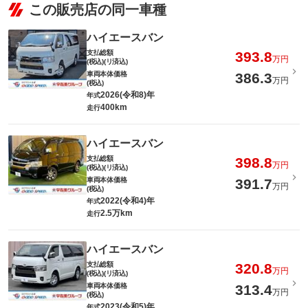
この販売店の同一車種
ハイエースバン
支払総額
393.8
万円
(税込)(リ済込)
車両本体価格
386.3
万円
(税込)
2026(令和8)年
年式
400km
走行
ハイエースバン
支払総額
398.8
万円
(税込)(リ済込)
車両本体価格
391.7
万円
(税込)
2022(令和4)年
年式
2.5万km
走行
ハイエースバン
支払総額
320.8
万円
(税込)(リ済込)
車両本体価格
313.4
万円
(税込)
2023(令和5)年
年式