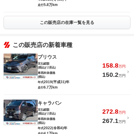
5.8万km
走行
この販売店の在庫一覧を見る
この販売店の新着車種
プリウス
支払総額
158.8
万円
(税込)(リ済込)
車両本体価格
150.2
万円
(税込)
2019(平成31)年
年式
6.7万km
走行
キャラバン
支払総額
272.8
万円
(税込)(リ済込)
車両本体価格
267.1
万円
(税込)
2022(令和4)年
年式
4.1万km
走行