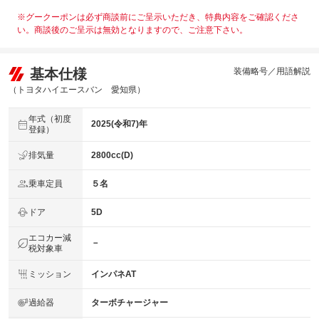
※グークーポンは必ず商談前にご呈示いただき、特典内容をご確認くださ
い。商談後のご呈示は無効となりますので、ご注意下さい。
基本仕様
装備略号／用語解説
（トヨタハイエースバン 愛知県）
年式（初度
2025(令和7)年
登録）
排気量
2800cc(D)
乗車定員
５名
ドア
5D
エコカー減
－
税対象車
ミッション
インパネAT
過給器
ターボチャージャー