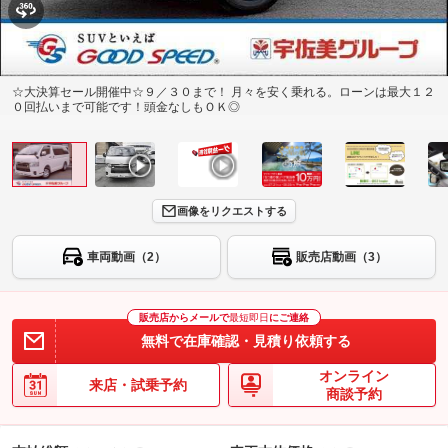
☆大決算セール開催中☆９／３０まで！ 月々を安く乗れる。ローンは最大１２
０回払いまで可能です！頭金なしもＯＫ◎
画像をリクエストする
車両動画（2）
販売店動画（3）
販売店からメールで
最短即日
にご連絡
無料で在庫確認・見積り依頼する
オンライン
来店・試乗予約
商談予約