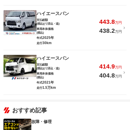
ハイエースバン
支払総額
443.8
万円
(税込)(リ済込・追)
車両本体価格
438.2
万円
(税込)
2025年
年式
30km
走行
ハイエースバン
支払総額
414.9
万円
(税込)(リ済込・追)
車両本体価格
404.8
万円
(税込)
2021年
年式
1.5万km
走行
おすすめ記事
故障・修理