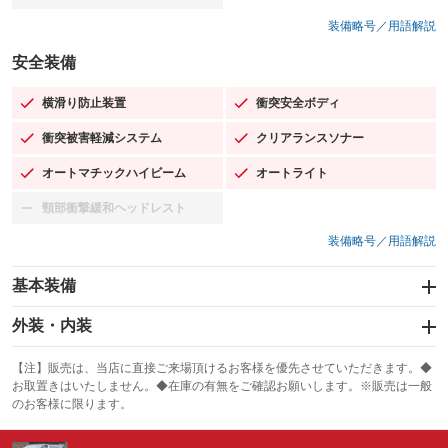
装備略号／用語解説
安全装備
横滑り防止装置
衝突安全ボディ
：装備あり
：装備あり
衝突被害軽減システム
クリアランスソナー
：装備あり
：装備あり
オートマチックハイビーム
オートライト
：装備あり
：装備あり
頸部衝撃緩和ヘッドレスト
：装備なし
装備略号／用語解説
基本装備
エアバッグ：運転席/助手席
外装・内装
：装備あり
スライドドア：両面電動
カーナビ
：装備あり
：装備なし
【注】販売は、当店に直接ご来場頂けるお客様を優先させていただきます。◆
お取置きはいたしません。◆在庫の有無をご確認お願いします。※販売は一般
サンルーフ
ABS
TV
：装備なし
：装備あり
：装備なし
のお客様に限ります。
エアコン
Wエアコン
オーディオ
：装備あり
：装備なし
：装備なし