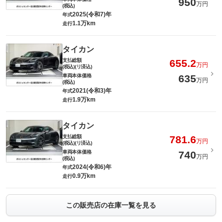
950
万円
(税込)
2025(令和7)年
年式
1.1万km
走行
タイカン
支払総額
655.2
万円
(税込)(リ済込)
車両本体価格
635
万円
(税込)
2021(令和3)年
年式
1.9万km
走行
タイカン
支払総額
781.6
万円
(税込)(リ済込)
車両本体価格
740
万円
(税込)
2024(令和6)年
年式
0.9万km
走行
この販売店の在庫一覧を見る