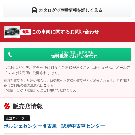
ダウンヒルアシストコントロール
アルミホイール：21インチ
：装備なし
：装備あり
カタログで車種情報を詳しく見る
パワーウィンドウ
盗難防止システム
革シート
ハーフレザーシート
：装備あり
：装備なし
：装備あり
：装備なし
アイドリングストップ
ドライブレコーダー
キーレス
LEDヘッドランプ
：装備なし
：装備なし
：装備あり
：装備あり
この車両に関するお問い合わせ
無料
USB入力端子
Bluetooth接続
HID(キセノンライト)
ポータブルナビ
：装備あり
：装備あり
：装備なし
：装備なし
100V電源
クリーンディーゼル
バックカメラ
ETC
：装備なし
：装備なし
：装備あり
：装備あり
まずは在庫確認・見積り依頼
無料電話でお問い合わせ
センターデフロック
エアロ
スマートキー
：装備なし
：装備なし
：装備あり
レンタカーアップ
展示・試乗車
お気軽にどうぞ。問合せ後に何度もご連絡が届くことはありません。メールア
ローダウン
ランフラットタイヤ
：装備なし
：装備なし
：装備なし
：装備なし
ドレスは販売店に公開されません。
電動格納ミラー
パワーシート
3列シート
：装備あり
※無料電話をご利用の場合は、販売店へお客様の電話番号が通知されます。無料電話
：装備あり
：装備なし
番号ご利用の際の注意点は
こちら
装備略号／用語解説
ベンチシート
フルフラットシート
IP電話、ひかり電話からはご利用いただけません。
：装備なし
：装備なし
チップアップシート
オットマン
：装備なし
：装備なし
販売店情報
電動格納サードシート
シートヒーター
：装備なし
：装備あり
正規ディーラー
ウォークスルー
後席モニター
：装備なし
：装備なし
ポルシェセンター名古屋 認定中古車センター
電動リアゲート
フロントカメラ
：装備あり
：装備あり