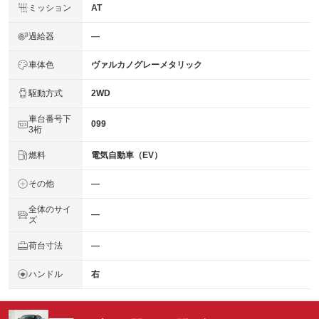
ミッション
AT
過給器
―
車体色
ヴァルカノグレーメタリック
駆動方式
2WD
車台番号下
099
3桁
燃料
電気自動車（EV）
その他
―
全体のサイ
―
ズ
荷台寸法
―
ハンドル
右