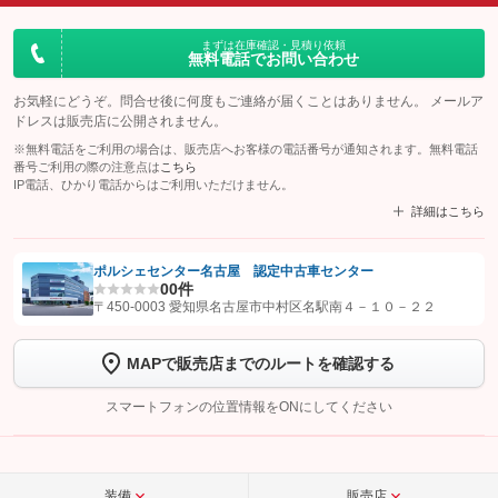
まずは在庫確認・見積り依頼
無料電話でお問い合わせ
お気軽にどうぞ。問合せ後に何度もご連絡が届くことはありません。 メールア
ドレスは販売店に公開されません。
※無料電話をご利用の場合は、販売店へお客様の電話番号が通知されます。無料電話
番号ご利用の際の注意点は
こちら
IP電話、ひかり電話からはご利用いただけません。
詳細はこちら
ポルシェセンター名古屋 認定中古車センター
0
0件
【STEP1】
認証画面でグーネットを友だち追加してから「許可する」ボタンを押
〒450-0003 愛知県名古屋市中村区名駅南４－１０－２２
します
MAPで販売店までのルートを確認する
【STEP2】
トーク画面で
ボタンをタップして問い合わせを
完了してください。
スマートフォンの位置情報をONにしてください
こちら
装備
販売店