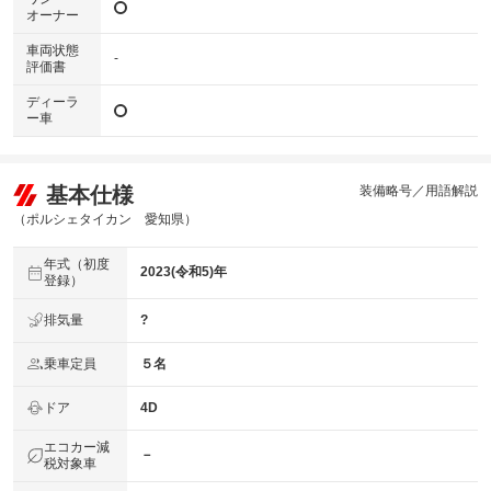
オーナー
車両状態
-
評価書
ディーラ
ー車
基本仕様
装備略号／用語解説
（ポルシェタイカン 愛知県）
年式（初度
2023(令和5)年
登録）
排気量
?
乗車定員
５名
ドア
4D
エコカー減
－
税対象車