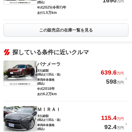
1690
万円
(税込)
2025(令和7)年
年式
1.5万km
走行
この販売店の在庫一覧を見る
探している条件に近いクルマ
パナメーラ
支払総額
639.6
万円
(税込)(リ済込・追)
車両本体価格
598
万円
(税込)
2018年
年式
6.2万km
走行
ＭＩＲＡＩ
支払総額
115.4
万円
(税込)(リ済込・追)
車両本体価格
92.4
万円
(税込)