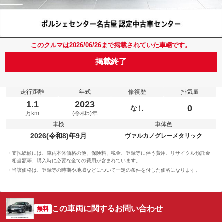
このクルマは2026/06/26まで掲載されていた車輛です。
掲載終了
走行距離
年式
修復歴
排気量
1.1
2023
0
なし
万km
(令和5)年
車検
車体色
2026(令和8)年9月
ヴァルカノグレーメタリック
支払総額には、車両本体価格の他、保険料、税金、登録等に伴う費用、リサイクル預託金
相当額等、購入時に必要な全ての費用が含まれています。
当該価格は、登録等の時期や地域などについて一定の条件を付した価格になります。
この車両に関するお問い合わせ
無料