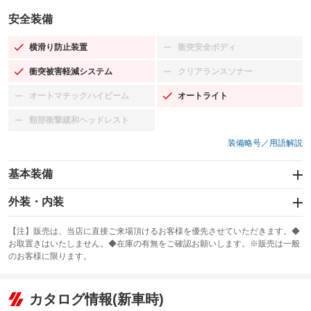
安全装備
横滑り防止装置
衝突安全ボディ
：装備あり
：装備なし
衝突被害軽減システム
クリアランスソナー
：装備あり
：装備なし
オートマチックハイビーム
オートライト
：装備なし
：装備あり
頸部衝撃緩和ヘッドレスト
：装備なし
装備略号／用語解説
基本装備
エアバッグ：運転席/助手席/サイド
外装・内装
：装備あり
スライドドア
カーナビ：HDDナビ
：装備なし
：装備あり
【注】販売は、当店に直接ご来場頂けるお客様を優先させていただきます。◆
お取置きはいたしません。◆在庫の有無をご確認お願いします。※販売は一般
サンルーフ
ABS
TV
：装備なし
：装備あり
：装備なし
のお客様に限ります。
エアコン
Wエアコン
オーディオ
：装備あり
：装備なし
：装備なし
リフトアップ
パワーステアリング
カタログ情報(新車時)
ビジュアル
：装備なし
：装備あり
：装備なし