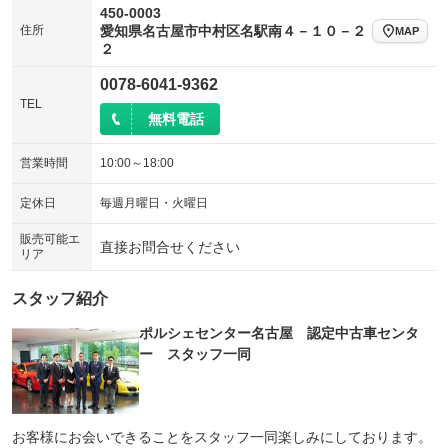
450-0003
シートエアコン
全周囲カメラ
住所
愛知県名古屋市中村区名駅南４－１０－２
：装備あり
：装備あり
MAP
２
サイドカメラ
ルーフレール
：装備あり
：装備なし
0078-6041-9362
エアサスペンション
ヘッドライトウォッシャー
：装備なし
：装備なし
TEL
無料電話
装備略号／用語解説
営業時間
10:00～18:00
定休日
毎週月曜日・火曜日
販売可能エ
直接お問合せください
リア
スタッフ紹介
ポルシェセンター名古屋 認定中古車センタ
ー スタッフ一同
お客様にお会いできることをスタッフ一同楽しみにしております。