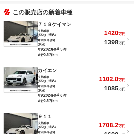
この販売店の新着車種
７１８ケイマン
支払総額
1420
万円
(税込)(リ済込)
車両本体価格
1398
万円
(税込)
2023(令和5)年
年式
0.5万km
走行
カイエン
支払総額
1102.8
万円
(税込)(リ済込)
車両本体価格
1085
万円
(税込)
2024(令和6)年
年式
2.5万km
走行
９１１
支払総額
1708.2
万円
(税込)(リ済込)
車両本体価格