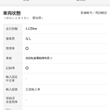
車両状態
装備略号／用語解説
（ポルシェタイカン 愛知県）
走行距離
1.1万km
修復歴
なし
禁煙車
車検
2026(令和8)年9月
?
記録簿
輸入認定
-
中古車
輸入経路
正規輸入車
登録済
-
未使用車
ワン