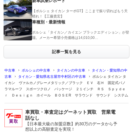
新車試乗レポート
【ポルシェ タイカン ターボGT】ここまで振り切ればもう天
晴れ！【工藤貴宏】
車種別・最新情報
ポルシェ「タイカン／カイエン ブラックエディション」が登
場。メーカー希望小売価格は14,010,00…
記事一覧を見る
中古車
ポルシェの中古車
タイカンの中古車
タイカン・愛知県の中
古車
タイカン・愛知県名古屋市中村区の中古車
ポルシェ タイカン タ
イカン ヴァルカノグレーメタリック／ブラック ＥＶ 右Ｈ 固定式パノ
ラマルーフ スポーツクロノ パッケージ ２１インチ ＲＳ Ｓｐｙｄｅ
ｒ Ｄｅｓｉｇｎ ホイール ＢＯＳＥR サラウンド サウンド システム
車買取・車査定はグーネット買取 営業電
話なし
【日本最大級の加盟店数】約30万のデータから予
想以上の高額査定を実現！