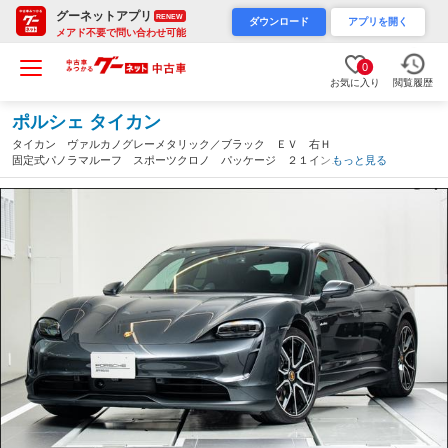
グーネットアプリ
RENEW
ダウンロード
アプリを開く
メアド不要で問い合わせ可能
0
お気に入り
閲覧履歴
ポルシェ タイカン
タイカン ヴァルカノグレーメタリック／ブラック ＥＶ 右Ｈ
固定式パノラマルーフ スポーツクロノ パッケージ ２１イン
もっと見る
チ ＲＳ Ｓｐｙｄｅｒ Ｄｅｓｉｇｎ ホイール ＢＯＳＥR
サラウンド サウンド システム（愛知県）