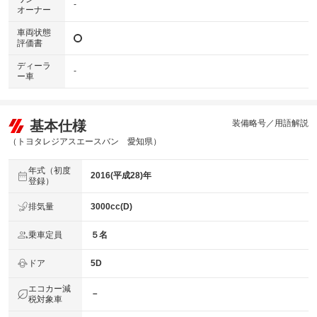
-
オーナー
車両状態
評価書
ディーラ
-
ー車
基本仕様
装備略号／用語解説
（トヨタレジアスエースバン 愛知県）
年式（初度
2016(平成28)年
登録）
排気量
3000cc(D)
乗車定員
５名
ドア
5D
エコカー減
－
税対象車