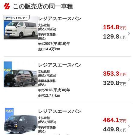
この販売店の同一車種
レジアスエースバン
グーネットセレクト
支払総額
154.8
万円
(税込)(リ済込)
車両本体価格
129.8
万円
(税込)
2007(平成19)年
年式
14.4万km
走行
レジアスエースバン
支払総額
353.3
万円
(税込)(リ済込)
車両本体価格
329.8
万円
(税込)
2018(平成30)年
年式
12.7万km
走行
レジアスエースバン
支払総額
464.1
万円
(税込)(リ済込)
車両本体価格
449.8
万円
(税込)