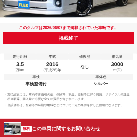
このクルマは2026/06/07まで掲載されていた車輛です。
掲載終了
走行距離
年式
修復歴
排気量
3.5
2016
3000
なし
万km
(平成28)年
cc(D)
車検
車体色
車検整備付
シルバー
支払総額には、車両本体価格の他、保険料、税金、登録等に伴う費用、リサイクル預託金
相当額等、購入時に必要な全ての費用が含まれています。
当該価格は、登録等の時期や地域などについて一定の条件を付した価格になります。
この車両に関するお問い合わせ
無料