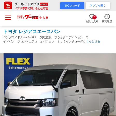
グーネットアプリ
RENEW
ダウンロード
アプリを開く
メアド不要で問い合わせ可能
0
お気に入り
閲覧履歴
トヨタ レジアスエースバン
ロングワイドスーパーＧＬ 買取直販 ブラックエディション ワ
イドバン フロントエアロ オバフェン １．５インチローダウ
もっと見る
ン ＬＥＤテールランプ カロッツェリアナビ ＥＴＣ シートカ
バー ベッド ＡＣ１００Ｖ 助手席エアバッグ（愛知県）