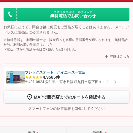
まずは在庫確認・見積り依頼
無料電話でお問い合わせ
お気軽にどうぞ。問合せ後に何度もご連絡が届くことはありません。 メールア
ドレスは販売店に公開されません。
※無料電話をご利用の場合は、販売店へお客様の電話番号が通知されます。無料電話
番号ご利用の際の注意点は
こちら
IP電話、ひかり電話からはご利用いただけません。
詳細はこちら
フレックスオート ハイエース一宮店
4.9
585件
【STEP1】
認証画面でグーネットを友だち追加してから「許可する」ボタンを押
〒491-0824 愛知県一宮市丹陽町九日市場下田１１３－３
します
MAPで販売店までのルートを確認する
【STEP2】
トーク画面で
ボタンをタップして問い合わせを
完了してください。
スマートフォンの位置情報をONにしてください
こちら
装備
販売店