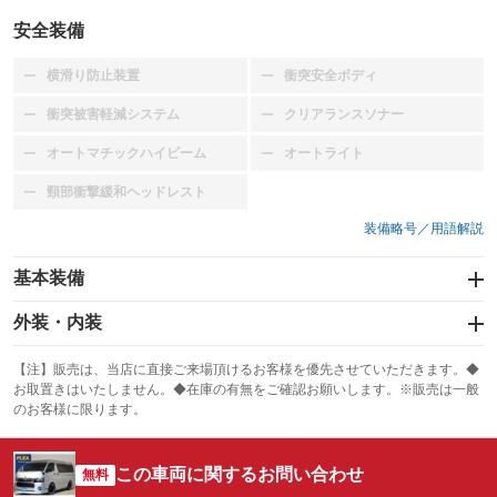
安全装備
横滑り防止装置
衝突安全ボディ
：装備なし
：装備なし
衝突被害軽減システム
クリアランスソナー
：装備なし
：装備なし
オートマチックハイビーム
オートライト
：装備なし
：装備なし
頸部衝撃緩和ヘッドレスト
：装備なし
装備略号／用語解説
基本装備
エアバッグ：運転席/助手席
外装・内装
：装備あり
スライドドア：両面
カーナビ：メモリーナビ他
：装備あり
：装備あり
【注】販売は、当店に直接ご来場頂けるお客様を優先させていただきます。◆
お取置きはいたしません。◆在庫の有無をご確認お願いします。※販売は一般
サンルーフ
ABS
TV：フルセグ
：装備なし
：装備あり
：装備あり
のお客様に限ります。
エアコン
Wエアコン
オーディオ：CDまたはCDチェンジャー／ミュージックプレイヤー接続
：装備あり
：装備あり
：装備あり
可／ミュージックサーバー
この車両に関するお問い合わせ
リフトアップ
パワーステアリング
無料
：装備なし
：装備あり
ビジュアル：-／DVD再生
：装備あり