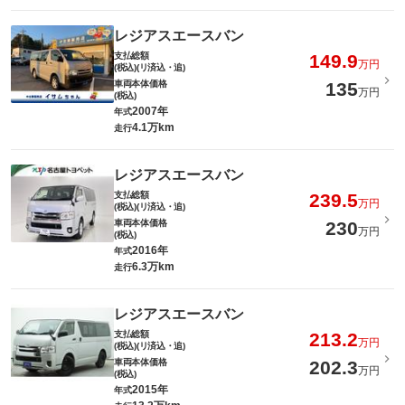
レジアスエースバン
支払総額
149.9
万円
(税込)(リ済込・追)
車両本体価格
135
万円
(税込)
2007年
年式
4.1万km
走行
レジアスエースバン
支払総額
239.5
万円
(税込)(リ済込・追)
車両本体価格
230
万円
(税込)
2016年
年式
6.3万km
走行
レジアスエースバン
支払総額
213.2
万円
(税込)(リ済込・追)
車両本体価格
202.3
万円
(税込)
2015年
年式