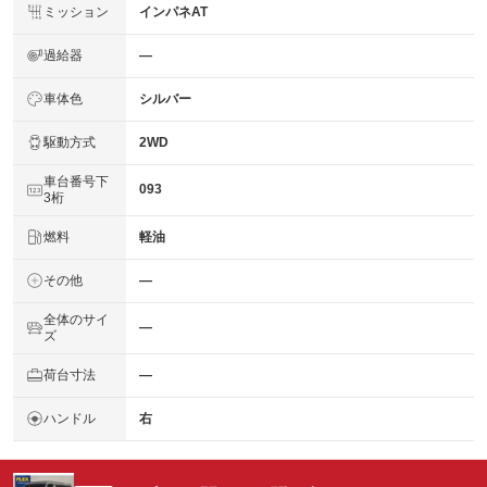
ミッション
インパネAT
過給器
―
車体色
シルバー
駆動方式
2WD
車台番号下
093
3桁
燃料
軽油
その他
―
全体のサイ
―
ズ
荷台寸法
―
ハンドル
右