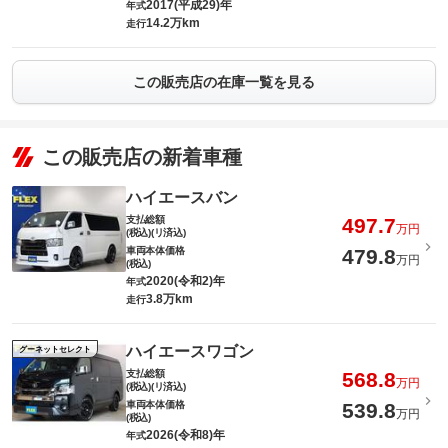
2017(平成29)年
年式
14.2万km
走行
この販売店の在庫一覧を見る
この販売店の新着車種
ハイエースバン
支払総額
497.7
万円
(税込)(リ済込)
車両本体価格
479.8
万円
(税込)
2020(令和2)年
年式
3.8万km
走行
ハイエースワゴン
グーネットセレクト
支払総額
568.8
万円
(税込)(リ済込)
車両本体価格
539.8
万円
(税込)
2026(令和8)年
年式