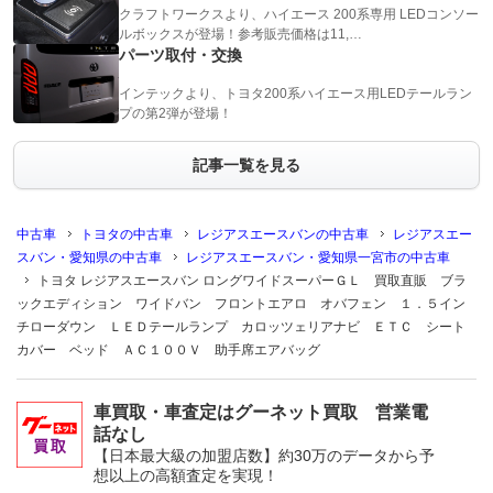
クラフトワークスより、ハイエース 200系専用 LEDコンソー
ルボックスが登場！参考販売価格は11,…
パーツ取付・交換
インテックより、トヨタ200系ハイエース用LEDテールラン
プの第2弾が登場！
記事一覧を見る
中古車
トヨタの中古車
レジアスエースバンの中古車
レジアスエー
スバン・愛知県の中古車
レジアスエースバン・愛知県一宮市の中古車
トヨタ レジアスエースバン ロングワイドスーパーＧＬ 買取直販 ブラ
ックエディション ワイドバン フロントエアロ オバフェン １．５イン
チローダウン ＬＥＤテールランプ カロッツェリアナビ ＥＴＣ シート
カバー ベッド ＡＣ１００Ｖ 助手席エアバッグ
車買取・車査定はグーネット買取 営業電
話なし
【日本最大級の加盟店数】約30万のデータから予
想以上の高額査定を実現！