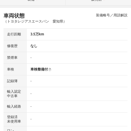
車両状態
装備略号／用語解説
（トヨタレジアスエースバン 愛知県）
走行距離
3.5万km
修復歴
なし
禁煙車
-
車検
車検整備付
?
記録簿
-
輸入認定
-
中古車
輸入経路
-
登録済
-
未使用車
ワン