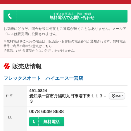
ダウンヒルアシストコントロール
：装備なし
アルミホイール：17インチ
：装備あり
パワーウィンドウ
盗難防止システム
まずは在庫確認・見積り依頼
：装備あり
：装備あり
無料電話でお問い合わせ
革シート
ハーフレザーシート
：装備なし
：装備なし
アイドリングストップ
ドライブレコーダー
：装備なし
：装備なし
キーレス
LEDヘッドランプ
お気軽にどうぞ。問合せ後に何度もご連絡が届くことはありません。メールア
：装備あり
：装備あり
ドレスは販売店に公開されません。
USB入力端子
Bluetooth接続
：装備なし
：装備なし
HID(キセノンライト)
ポータブルナビ
：装備なし
：装備なし
※無料電話をご利用の場合は、販売店へお客様の電話番号が通知されます。無料電話
100V電源
クリーンディーゼル
番号ご利用の際の注意点は
こちら
：装備あり
：装備なし
バックカメラ
ETC
：装備なし
：装備あり
IP電話、ひかり電話からはご利用いただけません。
センターデフロック
：装備なし
エアロ
スマートキー
：装備なし
：装備なし
販売店情報
レンタカーアップ
展示・試乗車
：装備なし
：装備なし
ローダウン
ランフラットタイヤ
：装備あり
：装備なし
電動格納ミラー
：装備なし
フレックスオート ハイエース一宮店
パワーシート
3列シート
：装備なし
：装備なし
装備略号／用語解説
ベンチシート
フルフラットシート
491-0824
：装備なし
：装備なし
住所
愛知県一宮市丹陽町九日市場下田１１３－
MAP
チップアップシート
オットマン
３
：装備なし
：装備なし
電動格納サードシート
シートヒーター
0078-6049-8638
：装備なし
：装備なし
TEL
ウォークスルー
後席モニター
無料電話
：装備なし
：装備なし
電動リアゲート
フロントカメラ