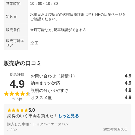
：装備なし
：装備なし
営業時間
10：00～18：30
シートエアコン
全周囲カメラ
：装備なし
：装備なし
水曜日および所定の火曜日※詳細は当社HPの店舗ページを
定休日
ご確認ください。
サイドカメラ
ルーフレール
：装備なし
：装備なし
販売条件
来店可能な方, 現車確認ができる方
エアサスペンション
ヘッドライトウォッシャー
：装備なし
：装備なし
販売可能エ
装備略号／用語解説
全国
リア
販売店の口コミ
総合評価
4.9
お問い合わせ（見積り）
（5点満点中）
4.9
4.9
納車までの対応
4.9
説明の分かりやすさ
4.9
オススメ度
585件
5.0
納得のいく車両を買えた！
もっと見る
購入した車種：トヨタハイエースバン
ハヤシ
2026年01月30日