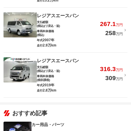
13.2万km
走行
レジアスエースバン
支払総額
267.1
万円
(税込)(リ済込・追)
車両本体価格
258
万円
(税込)
2007年
年式
2.9万km
走行
レジアスエースバン
支払総額
316.3
万円
(税込)(リ済込・追)
車両本体価格
309
万円
(税非課税)
2019年
年式
2.8万km
走行
おすすめ記事
カー用品・パーツ