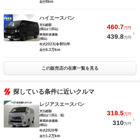
8km
走行
ハイエースバン
支払総額
460.7
万円
(税込)(リ済込)
車両本体価格
439.8
万円
(税込)
2023(令和5)年
年式
6.3万km
走行
この販売店の在庫一覧を見る
探している条件に近いクルマ
レジアスエースバン
支払総額
318.5
万円
(税込)(リ済込・追)
車両本体価格
310
万円
(税込)
2020年
年式
1.2万km
走行