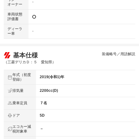
-
オーナー
車両状態
評価書
ディーラ
-
ー車
基本仕様
装備略号／用語解説
（三菱デリカＤ：５ 愛知県）
年式（初度
2019(令和1)年
登録）
排気量
2200cc(D)
乗車定員
７名
ドア
5D
エコカー減
－
税対象車