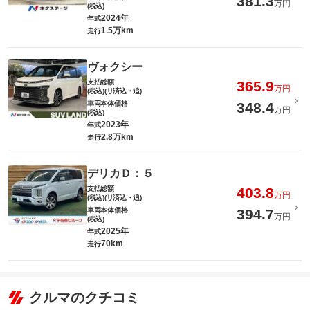
381.3
万円
(税込)
2024年
年式
1.5万km
走行
ヴォクシー
支払総額
365.9
万円
(税込)(リ済込・追)
車両本体価格
348.4
万円
(税込)
2023年
年式
2.8万km
走行
デリカＤ：５
支払総額
403.8
万円
(税込)(リ済込・追)
車両本体価格
394.7
万円
(税込)
2025年
年式
70km
走行
クルマのクチコミ