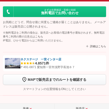
まずは在庫確認・見積り依頼
無料電話でお問い合わせ
お気軽にどうぞ。問合せ後に何度もご連絡が届くことはありません。 メールア
ドレスは販売店に公開されません。
※無料電話をご利用の場合は、販売店へお客様の電話番号が通知されます。無料電話
番号ご利用の際の注意点は
こちら
IP電話、ひかり電話からはご利用いただけません。
詳細はこちら
ネクステージ 一宮インター店
4.8
571件
【STEP1】
認証画面でグーネットを友だち追加してから「許可する」ボタンを押
〒491-0871 愛知県一宮市浅野字長池６７
します
MAPで販売店までのルートを確認する
【STEP2】
トーク画面で
ボタンをタップして問い合わせを
完了してください。
スマートフォンの位置情報をONにしてください
こちら
装備
販売店