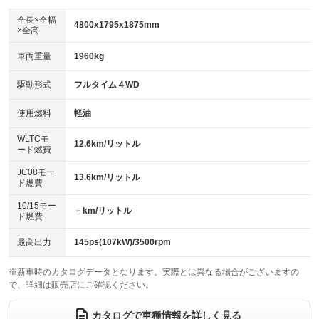
ダウンヒルアシストコントロール
アルミホイール：18インチ
：装備なし
：装備あり
全長×全幅
4800x1795x1875mm
×全高
パワーウィンドウ
盗難防止システム
革シート
ハーフレザーシート
：装備あり
：装備あり
：装備なし
：装備なし
車両重量
1960kg
アイドリングストップ
ドライブレコーダー
キーレス
LEDヘッドランプ
：装備あり
：装備あり
：装備あり
：装備あり
USB入力端子
Bluetooth接続
駆動形式
フルタイム４WD
HID(キセノンライト)
ポータブルナビ
：装備なし
：装備あり
：装備なし
：装備なし
100V電源
クリーンディーゼル
バックカメラ
ETC
使用燃料
軽油
：装備なし
：装備なし
：装備あり
：装備あり
センターデフロック
エアロ
スマートキー
：装備なし
WLTCモ
：装備なし
：装備あり
12.6km/リットル
ード燃費
レンタカーアップ
展示・試乗車
ローダウン
ランフラットタイヤ
：装備なし
：装備なし
：装備なし
：装備なし
JC08モー
13.6km/リットル
ド燃費
電動格納ミラー
パワーシート
3列シート
：装備あり
：装備あり
：装備あり
10/15モー
装備略号／用語解説
－km/リットル
ベンチシート
フルフラットシート
ド燃費
：装備なし
：装備なし
チップアップシート
オットマン
：装備なし
：装備なし
最高出力
145ps(107kW)/3500rpm
電動格納サードシート
シートヒーター
：装備なし
：装備あり
※新車時のカタログデータとなります。実際とは異なる場合がございますの
で、詳細は販売店にご確認ください。
ウォークスルー
後席モニター
：装備あり
：装備なし
電動リアゲート
フロントカメラ
カタログで車種情報を詳しく見る
：装備あり
：装備なし