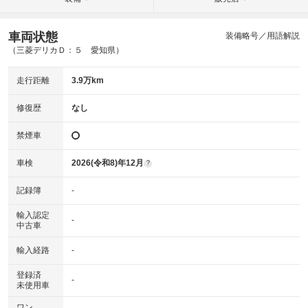
車両状態
装備略号／用語解説
（三菱デリカＤ：５ 愛知県）
走行距離
3.9万km
修復歴
なし
禁煙車
車検
2026(令和8)年12月
?
記録簿
-
輸入認定
-
中古車
輸入経路
-
登録済
-
未使用車
ワン