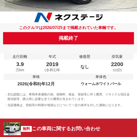
このクルマは2026/07/25まで掲載されていた車輛です。
掲載終了
走行距離
年式
修復歴
排気量
3.9
2019
2200
なし
万km
(令和1)年
cc(D)
車検
車体色
2026(令和8)年12月
ウォームホワイトパール
支払総額には、車両本体価格の他、保険料、税金、登録等に伴う費用、リサイクル預託金
相当額等、購入時に必要な全ての費用が含まれています。
当該価格は、登録等の時期や地域などについて一定の条件を付した価格になります。
この車両に関するお問い合わせ
無料