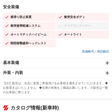
安全装備
横滑り防止装置
衝突安全ボディ
：装備あり
：装備あり
衝突被害軽減システム
クリアランスソナー
：装備あり
：装備なし
オートマチックハイビーム
オートライト
：装備あり
：装備あり
頸部衝撃緩和ヘッドレスト
：装備あり
装備略号／用語解説
基本装備
エアバッグ：運転席/助手席
外装・内装
：装備あり
スライドドア：両面電動
カーナビ：メモリーナビ他
：装備あり
：装備あり
【注】販売は、当店に直接ご来場頂けるお客様を優先させていただきます。◆
お取置きはいたしません。◆在庫の有無をご確認お願いします。※販売は一般
サンルーフ
ABS
TV：フルセグ
：装備なし
：装備あり
：装備あり
のお客様に限ります。
エアコン
Wエアコン
オーディオ：CDまたはCDチェンジャー
：装備あり
：装備あり
：装備あり
リフトアップ
パワーステアリング
カタログ情報(新車時)
ビジュアル：-／DVD再生
：装備なし
：装備あり
：装備あり