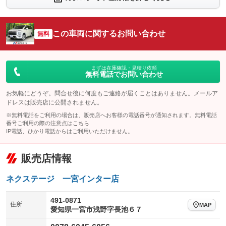
シートエアコン
全周囲カメラ
：装備なし
：装備なし
サイドカメラ
ルーフレール
この車両に関するお問い合わせ
：装備なし
無料
：装備なし
エアサスペンション
ヘッドライトウォッシャー
：装備なし
：装備なし
装備略号／用語解説
まずは在庫確認・見積り依頼
無料電話でお問い合わせ
お気軽にどうぞ。問合せ後に何度もご連絡が届くことはありません。メールア
ドレスは販売店に公開されません。
※無料電話をご利用の場合は、販売店へお客様の電話番号が通知されます。無料電話
番号ご利用の際の注意点は
こちら
IP電話、ひかり電話からはご利用いただけません。
販売店情報
ネクステージ 一宮インター店
491-0871
住所
MAP
愛知県一宮市浅野字長池６７