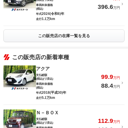
車両本体価格
396.6
万円
(税込)
2024(令和6)年
年式
1.1万km
走行
この販売店の在庫一覧を見る
この販売店の新着車種
アクア
支払総額
99.9
万円
(税込)(リ済込)
車両本体価格
88.4
万円
(税込)
2018(平成30)年
年式
5.1万km
走行
Ｎ－ＢＯＸ
支払総額
112.9
万円
(税込)(リ済込)
車両本体価格