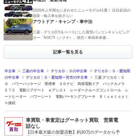
2026年上半期をにぎわせたニューモデル41選！ 注目必須の
国産・輸入車を総ざらい
アウトドア・キャンプ・車中泊
三菱・デリカD:5をベースにした新型バンコンキャンピング
カー「NOCTI（ノクチ）」発売！車両本体価…
記事一覧を見る
中古車
三菱の中古車
デリカＤ：５の中古車
デリカＤ：５・愛知県
の中古車
デリカＤ：５・愛知県一宮市の中古車
三菱 デリカＤ：５
Ｇ パワーパッケージ 禁煙車 ＳＤナビ 両側電動ドア バックカメラ
ＥＴＣ 電動リアゲート ｅアシスト レーダークルーズコントロール シ
ートヒーター パワーシート 電動パーキングブレーキ Ｂｌｕｅｔｏｏｔ
ｈ接続
車買取・車査定はグーネット買取 営業電
話なし
【日本最大級の加盟店数】約30万のデータから予