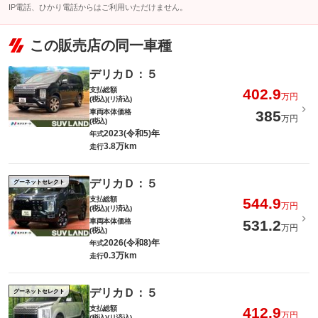
IP電話、ひかり電話からはご利用いただけません。
この販売店の同一車種
デリカＤ：５
支払総額
402.9
万円
(税込)(リ済込)
車両本体価格
385
万円
(税込)
2023(令和5)年
年式
3.8万km
走行
デリカＤ：５
グーネットセレクト
支払総額
544.9
万円
(税込)(リ済込)
車両本体価格
531.2
万円
(税込)
2026(令和8)年
年式
0.3万km
走行
デリカＤ：５
グーネットセレクト
支払総額
412.9
万円
(税込)(リ済込)