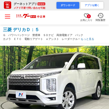
グーネットアプリ
RENEW
ダウンロード
アプリを開く
メアド不要で問い合わせ可能
0
お気に入り
閲覧履歴
三菱 デリカＤ：５
Ｇ パワーパッケージ 禁煙車 ＳＤナビ 両側電動ドア バック
カメラ ＥＴＣ 電動リアゲート ｅアシスト レーダークルーズ
もっと見る
コントロール シートヒーター パワーシート 電動パーキングブ
レーキ Ｂｌｕｅｔｏｏｔｈ接続（愛知県）