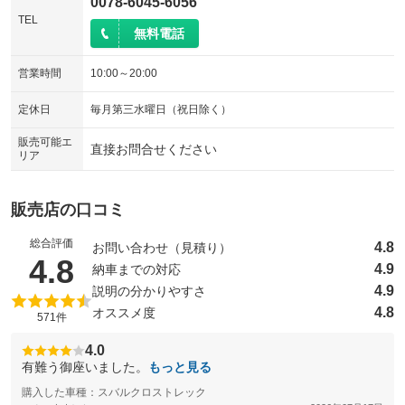
0078-6045-6056
TEL
無料電話
営業時間
10:00～20:00
定休日
毎月第三水曜日（祝日除く）
販売可能エ
直接お問合せください
リア
販売店の口コミ
総合評価
4.8
お問い合わせ（見積り）
（5点満点中）
4.8
4.9
納車までの対応
4.9
説明の分かりやすさ
4.8
オススメ度
571件
4.0
有難う御座いました。
もっと見る
購入した車種：スバルクロストレック