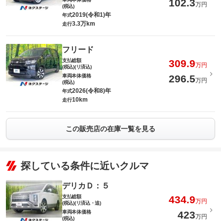
102.3
万円
(税込)
2019(令和1)年
年式
3.3万km
走行
フリード
支払総額
309.9
万円
(税込)(リ済込)
車両本体価格
296.5
万円
(税込)
2026(令和8)年
年式
10km
走行
この販売店の在庫一覧を見る
探している条件に近いクルマ
デリカＤ：５
支払総額
434.9
万円
(税込)(リ済込・追)
車両本体価格
423
万円
(税込)