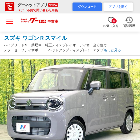
グーネットアプリ
RENEW
ダウンロード
アプリを開く
メアド不要で問い合わせ可能
0
お気に入り
閲覧履歴
スズキ ワゴンＲスマイル
ハイブリッドＳ 禁煙車 純正ディスプレイオーディオ 全方位カ
メラ セーフティサポート ヘッドアップディスプレイ アダプテ
もっと見る
ィブクルーズコントロール ＬＥＤヘッドライト シートヒータ
ー オートライト シートアンダーＢＯＸ（静岡県）