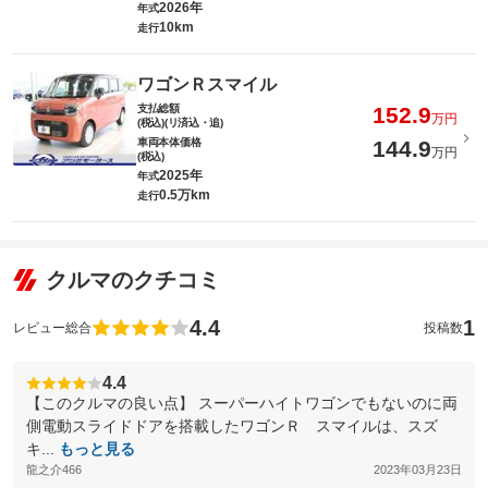
2026年
年式
10km
走行
ワゴンＲスマイル
支払総額
152.9
万円
(税込)(リ済込・追)
車両本体価格
144.9
万円
(税込)
2025年
年式
0.5万km
走行
クルマのクチコミ
4.4
1
レビュー総合
投稿数
4.4
【このクルマの良い点】 スーパーハイトワゴンでもないのに両
側電動スライドドアを搭載したワゴンＲ スマイルは、スズ
キ...
もっと見る
龍之介466
2023年03月23日