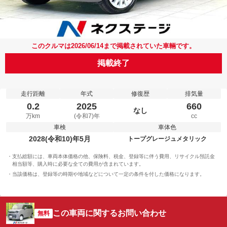
このクルマは2026/06/14まで掲載されていた車輛です。
掲載終了
走行距離
年式
修復歴
排気量
0.2
2025
660
なし
万km
(令和7)年
cc
車検
車体色
2028(令和10)年5月
トープグレージュメタリック
支払総額には、車両本体価格の他、保険料、税金、登録等に伴う費用、リサイクル預託金
相当額等、購入時に必要な全ての費用が含まれています。
当該価格は、登録等の時期や地域などについて一定の条件を付した価格になります。
この車両に関するお問い合わせ
無料