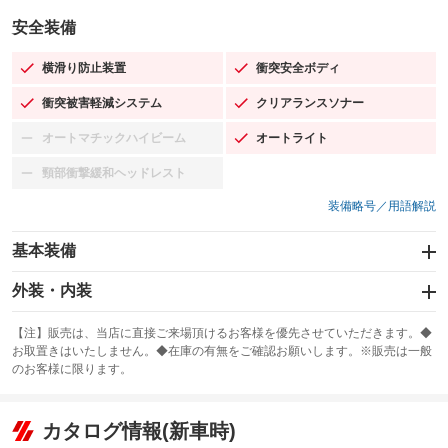
安全装備
横滑り防止装置
衝突安全ボディ
：装備あり
：装備あり
衝突被害軽減システム
クリアランスソナー
：装備あり
：装備あり
オートマチックハイビーム
オートライト
：装備なし
：装備あり
頸部衝撃緩和ヘッドレスト
：装備なし
装備略号／用語解説
基本装備
エアバッグ：運転席/助手席/サイド
外装・内装
：装備あり
スライドドア：両側スライド・片側電動
カーナビ：メモリーナビ他
：装備あり
：装備あり
【注】販売は、当店に直接ご来場頂けるお客様を優先させていただきます。◆
お取置きはいたしません。◆在庫の有無をご確認お願いします。※販売は一般
サンルーフ
ABS
TV：フルセグ
：装備なし
：装備あり
：装備あり
のお客様に限ります。
エアコン
Wエアコン
オーディオ：CDまたはCDチェンジャー
：装備あり
：装備なし
：装備あり
リフトアップ
パワーステアリング
カタログ情報(新車時)
ビジュアル：-／DVD再生
：装備なし
：装備あり
：装備あり