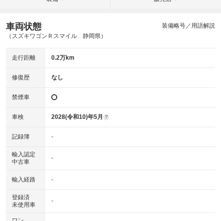
車両状態
装備略号／用語解説
（スズキワゴンＲスマイル 静岡県）
走行距離
0.2万km
修復歴
なし
禁煙車
車検
2028(令和10)年5月
?
記録簿
-
輸入認定
-
中古車
輸入経路
-
登録済
-
未使用車
ワン