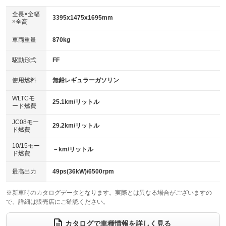
ダウンヒルアシストコントロール
アルミホイール
：装備なし
：装備なし
全長×全幅
3395x1475x1695mm
×全高
パワーウィンドウ
盗難防止システム
革シート
ハーフレザーシート
：装備あり
：装備あり
：装備なし
：装備なし
車両重量
870kg
アイドリングストップ
ドライブレコーダー
キーレス
LEDヘッドランプ
：装備あり
：装備なし
：装備あり
：装備あり
USB入力端子
Bluetooth接続
駆動形式
FF
HID(キセノンライト)
ポータブルナビ
：装備あり
：装備あり
：装備なし
：装備なし
100V電源
クリーンディーゼル
バックカメラ
ETC
使用燃料
無鉛レギュラーガソリン
：装備なし
：装備なし
：装備あり
：装備なし
センターデフロック
エアロ
スマートキー
：装備なし
WLTCモ
：装備なし
：装備あり
25.1km/リットル
ード燃費
レンタカーアップ
展示・試乗車
ローダウン
ランフラットタイヤ
：装備なし
：装備なし
：装備なし
：装備なし
JC08モー
29.2km/リットル
ド燃費
電動格納ミラー
パワーシート
3列シート
：装備あり
：装備なし
：装備なし
10/15モー
装備略号／用語解説
－km/リットル
ベンチシート
フルフラットシート
ド燃費
：装備あり
：装備あり
チップアップシート
オットマン
：装備なし
：装備なし
最高出力
49ps(36kW)/6500rpm
電動格納サードシート
シートヒーター
：装備なし
：装備あり
※新車時のカタログデータとなります。実際とは異なる場合がございますの
で、詳細は販売店にご確認ください。
ウォークスルー
後席モニター
：装備なし
：装備なし
電動リアゲート
フロントカメラ
カタログで車種情報を詳しく見る
：装備なし
：装備あり