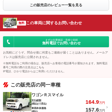
この販売店のレビュー一覧を見る
この車両に関するお問い合わせ
無料
まずは在庫確認・見積り依頼
無料電話でお問い合わせ
お気軽にどうぞ。問合せ後に何度もご連絡が届くことはありません。メールア
ドレスは販売店に公開されません。
※無料電話をご利用の場合は、販売店へお客様の電話番号が通知されます。無料電話
番号ご利用の際の注意点は
こちら
IP電話、ひかり電話からはご利用いただけません。
この販売店の同一車種
ワゴンＲスマイル
支払総額
164.9
万円
(税込)(リ済込)
車両本体価格
157.6
万円
(税込)