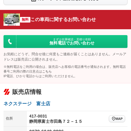
シートエアコン
全周囲カメラ
：装備なし
：装備あり
サイドカメラ
ルーフレール
この車両に関するお問い合わせ
：装備あり
無料
：装備なし
エアサスペンション
ヘッドライトウォッシャー
：装備なし
：装備なし
装備略号／用語解説
まずは在庫確認・見積り依頼
無料電話でお問い合わせ
お気軽にどうぞ。問合せ後に何度もご連絡が届くことはありません。メールア
ドレスは販売店に公開されません。
※無料電話をご利用の場合は、販売店へお客様の電話番号が通知されます。無料電話
番号ご利用の際の注意点は
こちら
IP電話、ひかり電話からはご利用いただけません。
販売店情報
ネクステージ 富士店
417-0031
住所
MAP
静岡県富士市田島７２－１５