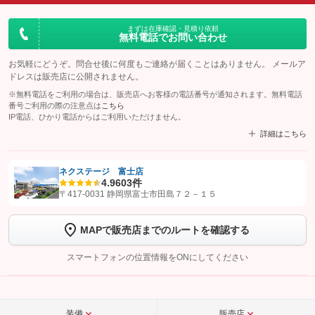
まずは在庫確認・見積り依頼
無料電話でお問い合わせ
お気軽にどうぞ。問合せ後に何度もご連絡が届くことはありません。 メールア
ドレスは販売店に公開されません。
※無料電話をご利用の場合は、販売店へお客様の電話番号が通知されます。無料電話
番号ご利用の際の注意点は
こちら
IP電話、ひかり電話からはご利用いただけません。
詳細はこちら
ネクステージ 富士店
4.9
603件
【STEP1】
認証画面でグーネットを友だち追加してから「許可する」ボタンを押
〒417-0031 静岡県富士市田島７２－１５
します
MAPで販売店までのルートを確認する
【STEP2】
トーク画面で
ボタンをタップして問い合わせを
完了してください。
スマートフォンの位置情報をONにしてください
こちら
装備
販売店