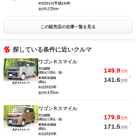
2012(平成24)年
年式
9.2万km
走行
この販売店の在庫一覧を見る
探している条件に近いクルマ
ワゴンＲスマイル
支払総額
149.9
万円
(税込)(リ済込・追)
車両本体価格
141.6
万円
(税込)
2025年
年式
0.4万km
走行
ワゴンＲスマイル
支払総額
179.9
万円
(税込)(リ済込・追)
車両本体価格
171.5
万円
(税込)
2025年
年式