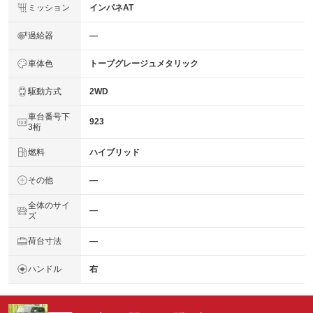
ミッション
インパネAT
過給器
―
車体色
トープグレージュメタリック
駆動方式
2WD
車台番号下
923
3桁
燃料
ハイブリッド
その他
―
全体のサイ
―
ズ
荷台寸法
―
ハンドル
右