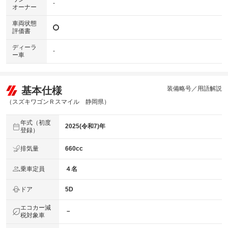
-
オーナー
車両状態
評価書
ディーラ
-
ー車
基本仕様
装備略号／用語解説
（スズキワゴンＲスマイル 静岡県）
年式（初度
2025(令和7)年
登録）
排気量
660cc
乗車定員
４名
ドア
5D
エコカー減
－
税対象車