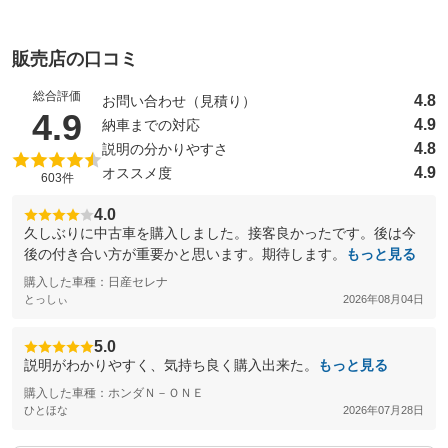
販売店の口コミ
総合評価
4.8
お問い合わせ（見積り）
（5点満点中）
4.9
4.9
納車までの対応
4.8
説明の分かりやすさ
4.9
オススメ度
603件
4.0
久しぶりに中古車を購入しました。接客良かったです。後は今
後の付き合い方が重要かと思います。期待します。
もっと見る
購入した車種：日産セレナ
とっしぃ
2026年08月04日
5.0
説明がわかりやすく、気持ち良く購入出来た。
もっと見る
購入した車種：ホンダＮ－ＯＮＥ
ひとほな
2026年07月28日