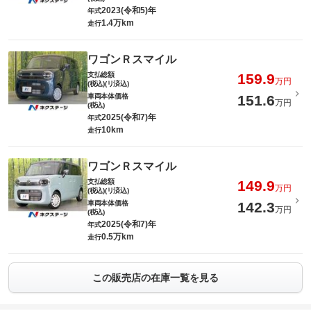
2023(令和5)年
年式
1.4万km
走行
ワゴンＲスマイル
支払総額
159.9
万円
(税込)(リ済込)
車両本体価格
151.6
万円
(税込)
2025(令和7)年
年式
10km
走行
ワゴンＲスマイル
支払総額
149.9
万円
(税込)(リ済込)
車両本体価格
142.3
万円
(税込)
2025(令和7)年
年式
0.5万km
走行
この販売店の在庫一覧を見る