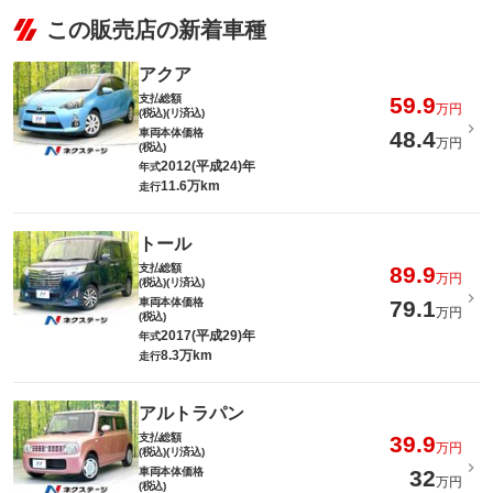
この販売店の新着車種
アクア
支払総額
59.9
万円
(税込)(リ済込)
車両本体価格
48.4
万円
(税込)
2012(平成24)年
年式
11.6万km
走行
トール
支払総額
89.9
万円
(税込)(リ済込)
車両本体価格
79.1
万円
(税込)
2017(平成29)年
年式
8.3万km
走行
アルトラパン
支払総額
39.9
万円
(税込)(リ済込)
車両本体価格
32
万円
(税込)