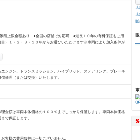
店
店
販
販
累積上限金額あり ●全国の店舗で対応可 ●最長１０年の有料保証もご用
項目）１・２・３・１０年からお選びいただけます※車両により加入条件が
らエンジン、トランスミッション、ハイブリッド、ステアリング、ブレーキ
無償修理（または交換）いたします。
車
修理金額は車両本体価格の１００％までしっかり保証します。車両本体価格
円まで保証します。
、お客様の費用負担は一切ございません。