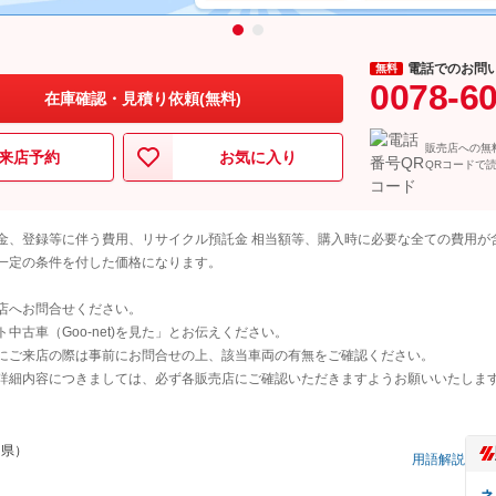
電話でのお問
無料
0078-6
在庫確認・見積り依頼(無料)
販売店への無
来店予約
お気に入り
QRコードで
金、登録等に伴う費用、リサイクル預託金 相当額等、購入時に必要な全ての費用が
一定の条件を付した価格になります。
店へお問合せください。
古車（Goo-net)を見た」とお伝えください。
にご来店の際は事前にお問合せの上、該当車両の有無をご確認ください。
詳細内容につきましては、必ず各販売店にご確認いただきますようお願いいたしま
知県）
用語解説
ネ