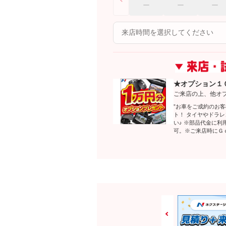
★オプション１
ご来店の上、他オ
”お車をご成約のお
ト！ タイヤやドラ
い♪ ※部品代金に
可。※ご来店時にＧ