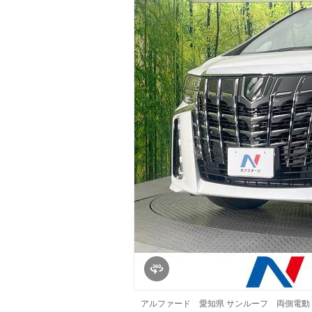
マガジン
車カタログ
自動車ローン
保険
レビュー
価格相場
教習所
用語集
アルファード 愛知県 サンルーフ 両側電