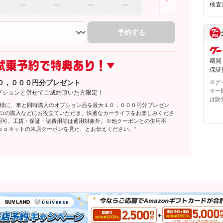
検査
予約する
期間
保証費
０，０００円分プレゼント
※グ
※一
プションと併せてご成約頂いた方限定！
は販
客様に、車と同時購入のオプション品を最大１０，０００円分プレゼン
レコの購入などにお役立ていただき、快適なカーライフをお楽しみくださ
利用可。工賃・保証・諸費用等は適用対象外。※他クーポンとの併用不
ｏｏネットの来店クーポンを見た、とお伝えください。”