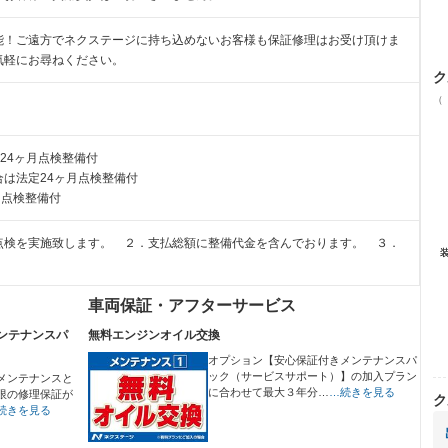
能！ご遠方でネクステージに持ち込めないお客様も保証修理はお受け頂けま
気軽にお尋ねください。
ク
（
24ヶ月点検整備付
は法定24ヶ月点検整備付
月点検整備付
点検を実施致します。 ２．支払総額に整備代金を含んでおります。 ３．
車両保証・アフターサービス
ンテナンスパ
無料エンジンオイル交換
オプション【安心保証付きメンテナンスパ
ック（サービスサポート）】の加入プラン
メンテナンスと
に合わせて最大３年分…
…続きを見る
限の修理保証が
ク
続きを見る