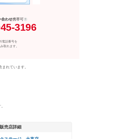
い合わせ
携帯可
045-3196
料電話番号を
読み取れます。
含まれています。
す。
販売店詳細
クステージ 大高店