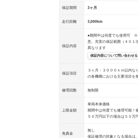
保証期間
3ヶ月
走行距離
3,000km
●期間中は何度でも使用可 ※
意。充実の保証範囲（４０１
保証内容
異なります
保証内容について問い合わせる
３ヶ月・３０００ｋｍ以内な
保証項目
の各機構における主要項目を
修理回数
無制限
車両本体価格
上限金額
期間中は何度でも修理可能！
５０万円以下の場合は５０万
無し
免責金
保証修理の対象となる場合は