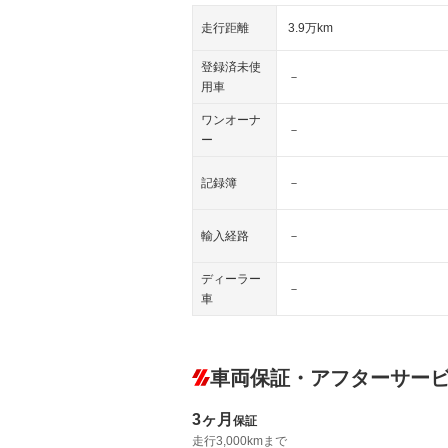
走行距離
3.9万km
登録済未使
－
用車
ワンオーナ
－
ー
記録簿
－
輸入経路
－
ディーラー
－
車
車両保証・アフターサー
3ヶ月
保証
走行3,000kmまで