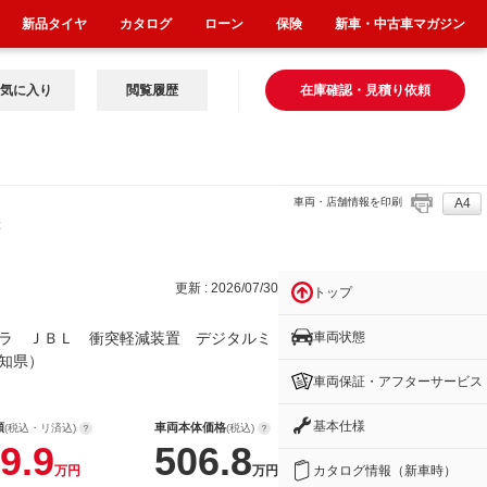
新品タイヤ
カタログ
ローン
保険
新車・中古車マガジン
気に入り
閲覧履歴
在庫確認・見積り依頼
車両・店舗情報を印刷
A4
装置
更新 : 2026/07/30
トップ
車両状態
ラ ＪＢＬ 衝突軽減装置 デジタルミ
知県）
車両保証・アフターサービス
基本仕様
額
車両本体価格
(税込・リ済込)
(税込)
9.9
506.8
カタログ情報（新車時）
万円
万円