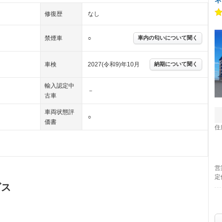
修復歴
なし
禁煙車
○
車内の匂いについて聞く
車検
2027(令和9)年10月
納期について聞く
輸入認定中
－
古車
車両状態評
○
価書
住
営
定
ビス