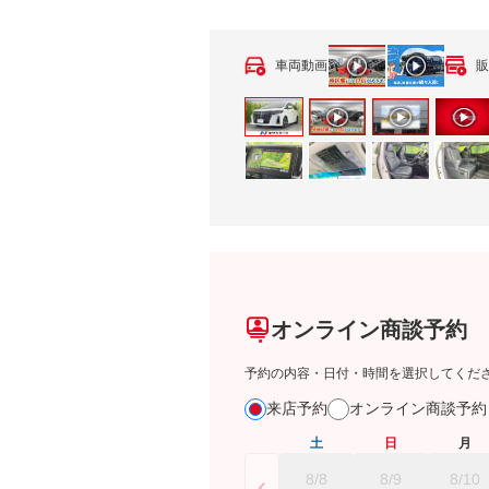
車両動画
販
オンライン商談予約
予約の内容・日付・時間を選択してくだ
来店予約
オンライン商談予
土
日
月
8/8
8/9
8/10