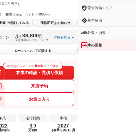
13.1万円含む
安全装備エリア
備：
整備付
保証：
3ヶ月・3000km
基本装備
予算で相談してみる
価格変更をお知らせ
外装・内装
38,800
月々
円
ローン
詳細を見る
実質年率 6.99%・120回
車の画像
ローンについて相談する
販売店からメールで
最短即日
にご連絡
在庫の確認・見積り依頼
来店予約
お気に入り
年式
走行距離
車検
022
3.9
2027
和4)年
万km
(令和9)年10月