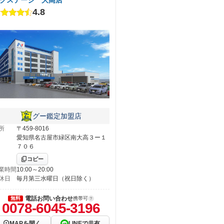
4.8
グー鑑定加盟店
所
〒459-8016
愛知県名古屋市緑区南大高３ー１
７０６
コピー
業時間
10:00～20:00
休日
毎月第三水曜日（祝日除く）
電話お問い合わせ
無料
携帯可
0078-6045-3196
MAPを開く
LINEで共有