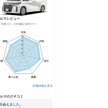
ルマレビュー
「普通=3.0」が評価軸の基準です）
外装
外装
5
5
4
4
価格
価格
内装
内装
3
3
2
2
1
1
装備
装備
走行
走行
乗り心地
乗り心地
燃費
燃費
評価詳細を見る
ルマのクチコミ
出会えました。