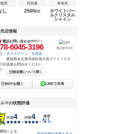
修復歴
排気量
車体色
なし
2500cc
ホワイトパー
ルクリスタル
シャイン
販売店情報
電話お問い合わせ
携帯可
78-6045-3196
電話番号QR
店
ネクステージ 大高店
愛知県名古屋市緑区南大高３ー１７０６
可能
直接お問合せください
ア
陸送費について聞く
MAPを開く
LINEで共有
クルマの状態評価
4
4
修復
外装
内装
なし
機関による