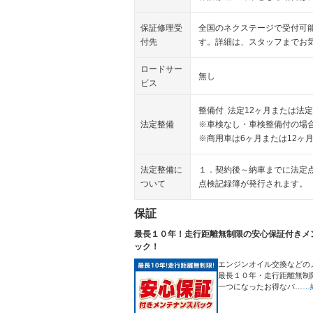
保証修理受
全国のネクステージで受付可
付先
す。詳細は、スタッフまでお
ロードサー
無し
ビス
整備付 法定12ヶ月または法定
法定整備
※車検なし・車検整備付の場合
※商用車は6ヶ月または12ヶ
法定整備に
１．契約後～納車までに法定
ついて
点検記録簿が発行されます。
保証
最長１０年！走行距離無制限の安心保証付きメ
ック！
エンジンオイル交換などの
最長１０年・走行距離無制
一つになったお得なパ…
…