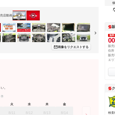
売店動画
無料
00
販売
画像をリクエストする
住所
販売
エリ
さい。
約
火
水
木
金
8/11
8/12
8/13
8/14
検査