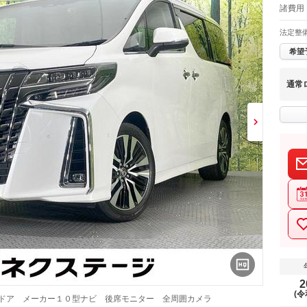
諸費用 
法定整
希望
通常
2
(令
動ドア メーカー１０型ナビ 後席モニター 全周囲カメラ