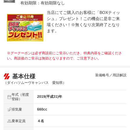
有効期限：有効期限なし
当店にてご購入のお客様に「BOXティッ
シュ」プレゼント！この機会に是非ご来
場ください！※無くなり次第終了となり
ます。
※グークーポンは必ず商談前にご呈示いただき、特典内容をご確認くださ
い。商談後のご呈示は無効となりますので、ご注意下さい。
基本仕様
装備略号／用語解説
（ダイハツムーヴキャンバス 愛知県）
年式（初度
2019(平成31)年
登録）
排気量
660cc
乗車定員
４名