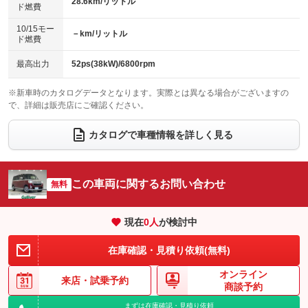
28.6km/リットル
ド燃費
電動格納ミラー
パワーシート
3列シート
：装備あり
：装備なし
：装備なし
10/15モー
装備略号／用語解説
－km/リットル
ベンチシート
フルフラットシート
ド燃費
：装備あり
：装備なし
チップアップシート
オットマン
：装備なし
：装備なし
最高出力
52ps(38kW)/6800rpm
電動格納サードシート
シートヒーター
：装備なし
：装備なし
※新車時のカタログデータとなります。実際とは異なる場合がございますの
で、詳細は販売店にご確認ください。
ウォークスルー
後席モニター
：装備なし
：装備なし
電動リアゲート
フロントカメラ
カタログで車種情報を詳しく見る
：装備なし
：装備あり
シートエアコン
全周囲カメラ
：装備なし
：装備あり
サイドカメラ
ルーフレール
この車両に関するお問い合わせ
：装備あり
無料
：装備なし
エアサスペンション
ヘッドライトウォッシャー
：装備なし
：装備なし
現在
0
人
が検討中
装備略号／用語解説
在庫確認・見積り依頼(無料)
オンライン
来店・
試乗予約
商談予約
まずは在庫確認・見積り依頼