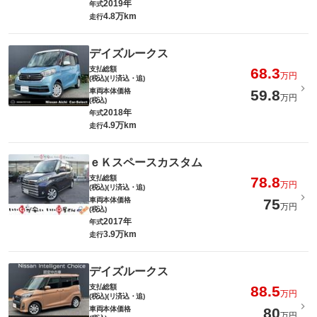
2019年
年式
4.8万km
走行
デイズルークス
支払総額
68.3
万円
(税込)(リ済込・追)
車両本体価格
59.8
万円
(税込)
2018年
年式
4.9万km
走行
ｅＫスペースカスタム
支払総額
78.8
万円
(税込)(リ済込・追)
車両本体価格
75
万円
(税込)
2017年
年式
3.9万km
走行
デイズルークス
支払総額
88.5
万円
(税込)(リ済込・追)
車両本体価格
80
万円