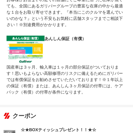
ても、全国にあるガリバーグループの豊富な在庫の中から最適
無し
●１年間までのプランには免責金はございません。●長期有
な１台をお取り寄せできます。『本当にこのクルマを選んでい
免責金
料プランを選択された方は、２年目以降の修理１回に対し
いのかな？』という不安もお気軽に店舗スタッフまでご相談下
て、１万円の免責金を申し受けます。●詳しくはスタッフ
までお問い合わせください。
さい！※別途費用がかかります。
●当店までご連絡ください。ご遠方の方は当店で受付後、
保証修理
お近くのガリバー店舗または修理工場のご案内をいたしま
あんしん保証（有償）
受付先
すので、お気軽にお申し付けください。
整備付 法定12ヶ月または法定24ヶ月点検整備付
法定整備
※車検なし・車検整備付の場合は法定24ヶ月点検整備付
※商用車は6ヶ月または12ヶ月点検整備付
国産車は３ヶ月、輸入車は１ヶ月の部分保証がついておりま
法定整備付法定１２ヶ月点検整備付※商用車は６ヶ月点検
法定整備
す！思いもよらない高額修理のリスクに備えるためにガリバー
整備付法定２４ヶ月点検整備付※商用車は１２ヶ月点検整
について
備付
では有償保証をお勧めさせていただいております！※１年以上
の保証（有償）または、あんしん３ヶ月保証の付帯には、ケア
パック（有償）の付帯が条件になります。
クーポン
☆★BOXティッシュプレゼント！！★☆