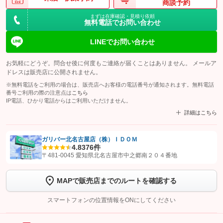
商談予約
まずは在庫確認・見積り依頼
無料電話でお問い合わせ
LINEでお問い合わせ
お気軽にどうぞ。問合せ後に何度もご連絡が届くことはありません。 メールア
ドレスは販売店に公開されません。
※無料電話をご利用の場合は、販売店へお客様の電話番号が通知されます。無料電話
番号ご利用の際の注意点は
こちら
IP電話、ひかり電話からはご利用いただけません。
詳細はこちら
ガリバー北名古屋店（株）ＩＤＯＭ
4.8
376件
【STEP1】
認証画面でグーネットを友だち追加してから「許可する」ボタンを押
〒481-0045 愛知県北名古屋市中之郷南２０４番地
します
MAPで販売店までのルートを確認する
【STEP2】
トーク画面で
ボタンをタップして問い合わせを
完了してください。
スマートフォンの位置情報をONにしてください
こちら