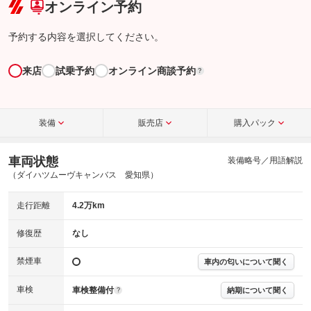
オンライン予約
予約する内容を選択してください。
来店
試乗予約
オンライン商談予約
?
装備
販売店
購入パック
車両状態
装備略号／用語解説
（ダイハツムーヴキャンバス 愛知県）
走行距離
4.2万km
修復歴
なし
禁煙車
車内の匂いについて聞く
車検
車検整備付
納期について聞く
?