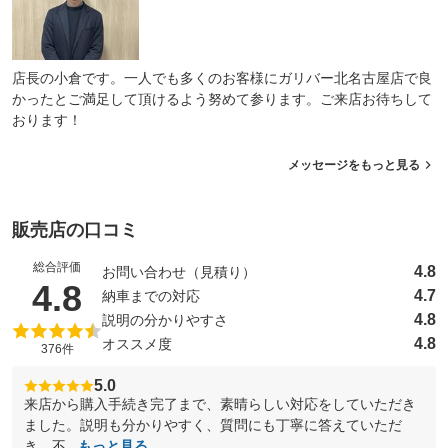
店長の小倉です。一人でも多くのお客様にガリバー北名古屋店で良
かったとご満足して頂けるよう努めて参ります。ご来店お待ちして
おります！
メッセージをもっと見る
販売店の口コミ
総合評価
4.8
お問い合わせ（見積り）
（5点満点中）
4.8
4.7
納車までの対応
4.8
説明の分かりやすさ
4.8
オススメ度
376件
5.0
来店から購入手続き完了まで、素晴らしい対応をしていただき
ました。説明も分かりやすく、質問にも丁寧に答えていただ
き、不...
もっと見る