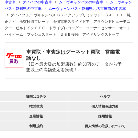
中古車
ダイハツの中古車
ムーヴキャンバスの中古車
ムーヴキャン
バス・愛知県の中古車
ムーヴキャンバス・愛知県北名古屋市の中古車
ダイハツ ムーヴキャンバス Ｇメイクアップリミテッド ＳＡＩＩＩ 純
正ナビ 衝突軽減ブレーキ 両側電動スライドドア アラウンドビューモニ
ター ビルトインＥＴＣ ドライブレコーダー コーナーセンサー オート
ハイビーム プッシュスタート ＵＳＢ接続 アイドリングストップ
車買取・車査定はグーネット買取 営業電
話なし
【日本最大級の加盟店数】約30万のデータから予
想以上の高額査定を実現！
質問はコチラ
ヘルプ
推奨環境
個人情報保護方針
企業情報
採用情報
利用規約
個人情報の取扱いについて