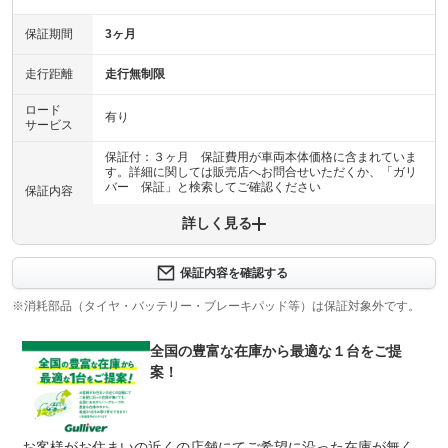
保証期間
3ヶ月
走行距離
走行無制限
ロード
有り
サービス
保証付：３ヶ月 保証費用が車両本体価格に含まれていま
す。詳細に関しては販売店へお問合せいただくか、「ガリ
バー 保証」と検索してご確認ください
保証内容
詳しく見る
保証内容について問い合わせる
計11項目
１エンジン機構 ２動力伝達機構 ３ブレーキ機構 ４ス
保証内容を確認する
保証項目
テアリング機構 ５前後アクスル機構 ６電子制御機構
７エアコン機構 ８車外装備品 ９車内装備品 １０乗員
※消耗部品（タイヤ・バッテリー・ブレーキパッド等）は保証対象外です。
保護機構 １１ハイブリッド機構
全国の豊富な在庫から最適な１台をご提
修理回数
無制限
案！
車両本体価格
●期間内の修理回数に制限はありませんが、累積上限金額
上限金額
は車両価格の５０％が上限です●対象部品の詳細は、別途
規約に定めるとおりとなります。
お客様がお住まいの近くの店舗にてご希望に沿った在庫が無く