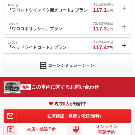
支払総額(税込)
Aパック
117.1
『フロントウインドウ撥水コート』プラン
万円
内：オプシ
1.1
ョン価格
支払総額(税込)
Bパック
万円
117.3
(税込)
『ウロコポリッシュ』プラン
万円
車両本体価
111
万円
内：オプシ
格
1.3
ョン価格
支払総額(税込)
Cパック
万円
117.4
(税込)
『ヘッドライトコート』プラン
万円
車両本体価
111
万円
内：オプシ
格
1.4
ョン価格
万円
ローンシミュレーション
(税込)
パック内容
車両本体価
111
万円
撥水で雨の日も視界をクリアにしてくれる『フロントウインドウ
格
撥水コート』。撥水効果をキープしクリアな視界で安全をサポー
パック内容
トしてくれます。多発する大雨やゲリラ豪雨に備えるためにお勧
この車両に関するお問い合わせ
無料
めしたい商品です。
『ウロコポリッシュ』は専用の溶剤で研磨をし、気になるガラス
ウロコを除去します。頑固なウロコにも効果あり。お車の視界と
備考
－
現在
0
人
が検討中
パック内容
美観をキープする為にお勧めしたい商品です。
ヘッドライト専用ガラスコーティング『ヘッドライトコート』は
備考
－
在庫確認・見積り依頼(無料)
このパックの見積もり依頼（無料）
ガラス被膜で黄ばみなどの表面劣化の予防や発止効果で汚れの付
着を抑制する効果が期待できます。
オンライン
来店・
試乗予約
このパックの見積もり依頼（無料）
商談予約
備考
－