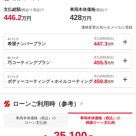
支払総額
車両本体価格
(税込/リ済込)
(税込)
446.2
428
万円
万円
価格変更お知らせメールに登録
支払総額(税込)
Aパック
447.3
希望ナンバープラン
万円
内：オプシ
1.1
ョン価格
支払総額(税込)
Bパック
万円
455.5
(税込)
巧コーティングプラン
万円
車両本体価
428
万円
内：オプシ
格
9.3
ョン価格
支払総額(税込)
Cパック
万円
459.8
(税込)
ボディーコーティング＋ホイルコーティング
万円
車両本体価
428
万円
内：オプシ
格
パック内容
13.6
ョン価格
万円
(税込)
ローンご利用時（参考）
車両本体価
428
万円
格
パック内容
希望ナンバープランです。お好きな４ケタの数字をお選びいただ
くプランです！お住まいの地域によって抽選対象番号となる場合
車両本体価格（税込）の
車両本体価格（税込）の
備考
などはご希望に添えない可能性もございますのであらかじめご了
ローン支払例
残価ローン支払例
承ください！
パック内容
25,100
巧コーティングは、ガラス系ボディーコーティング・ウィンドウ
撥水コーティング 綺麗な仕上がりを求めるお客様にお勧めで