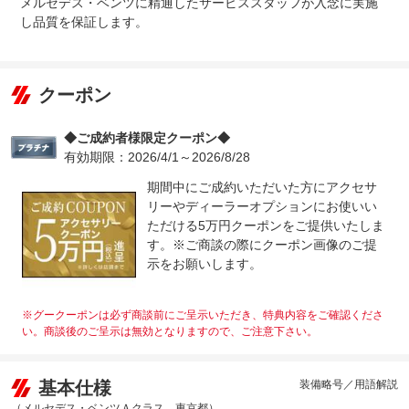
メルセデス・ベンツに精通したサービススタッフが入念に実施
し品質を保証します。
クーポン
◆ご成約者様限定クーポン◆
有効期限：2026/4/1～2026/8/28
期間中にご成約いただいた方にアクセサ
リーやディーラーオプションにお使いい
ただける5万円クーポンをご提供いたしま
す。※ご商談の際にクーポン画像のご提
示をお願いします。
※グークーポンは必ず商談前にご呈示いただき、特典内容をご確認くださ
い。商談後のご呈示は無効となりますので、ご注意下さい。
基本仕様
装備略号／用語解説
（メルセデス・ベンツＡクラス 東京都）