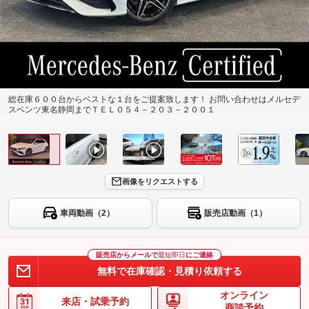
総在庫６００台からベストな１台をご提案致します！ お問い合わせはメルセデ
スベンツ東名静岡までＴＥＬ０５４－２０３－２００１
画像をリクエストする
車両動画（2）
販売店動画（1）
販売店からメールで
最短即日
にご連絡
無料で在庫確認・見積り依頼する
オンライン
来店・試乗予約
商談予約