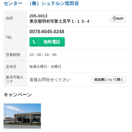
エアサスペンション
ヘッドライトウォッシャー
：装備なし
：装備なし
センター （株）シュテルン世田谷
装備略号／用語解説
205-0013
住所
MAP
東京都羽村市富士見平１‐１３‐４
0078-6045-0248
TEL
無料電話
営業時間
10：00～18：00
定休日
毎週火曜日・水曜日
販売可能エ
直接お問合せください
陸送費について聞く
リア
キャンペーン