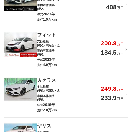
車両本体価格
408
万円
(税込)
2023年
年式
1.9万km
走行
フィット
支払総額
200.8
万円
(税込)(リ済込・追)
車両本体価格
184.5
万円
(税込)
2023年
年式
4.0万km
走行
Ａクラス
支払総額
249.8
万円
(税込)(リ済込・追)
車両本体価格
233.9
万円
(税込)
2018年
年式
2.8万km
走行
ヤリス