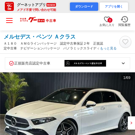
グーネットアプリ
RENEW
ダウンロード
アプリを開く
メアド不要で問い合わせ可能
0
お気に入り
閲覧履歴
メルセデス・ベンツ Ａクラス
Ａ１８０ ＡＭＧラインパッケージ 認定中古車保証２年 正規認
定中古車 ナビゲーションパッケージ パノラミックスライディン
もっと見る
グルーフ アドバンスドパッケージ メモリ付きパワーシート シ
ートヒーター機能 アンビエントライト ＥＴＣ ＡＣＣ（東京
都）
正規販売店認定中古車
1
/69