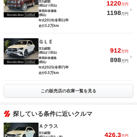
支払総額
1220
万円
(税込)(リ済込)
車両本体価格
1198
万円
(税込)
2019(令和1)年
年式
3.2万km
走行
ＧＬＥ
支払総額
912
万円
(税込)(リ済込)
車両本体価格
898
万円
(税込)
2025(令和7)年
年式
0.5万km
走行
この販売店の在庫一覧を見る
探している条件に近いクルマ
Ａクラス
支払総額
426.3
万円
(税込)(リ済込・追)