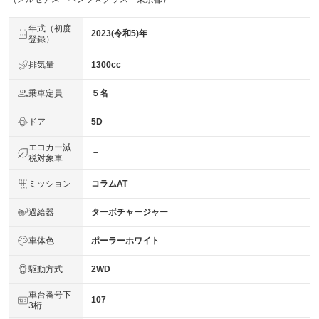
年式（初度
2023(令和5)年
登録）
排気量
1300cc
乗車定員
５名
ドア
5D
エコカー減
－
税対象車
ミッション
コラムAT
過給器
ターボチャージャー
車体色
ポーラーホワイト
駆動方式
2WD
車台番号下
107
3桁