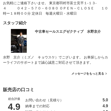
お気軽にご連絡下さいませ。 東京都羽村市富士見平１‐１３‐
４ ０４２－５７０－６０８０ ＯＰＥＮ－ＣＬＯＳＥ １０
時ー１８時００分 定休日 毎週火曜日・水曜日
スタッフ紹介
中古車セールスエグゼクティブ 水野京介
水野 京介（ミズノ キョウスケ）でございます。 お車探しからカ
ーライフのサポートまで誠心誠意ご対応させて頂きます。
メッセージをもっと見る
販売店の口コミ
総合評価
5.0
お問い合わせ（見積り）
（5点満点中）
4.9
4.9
納車までの対応