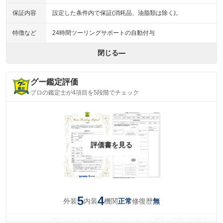
保証内容
設定した条件内で保証(消耗品、油脂類は除く)。
特徴など
24時間ツーリングサポートの自動付与
閉じる
グー鑑定評価
プロの鑑定士が4項目を5段階でチェック
評価書を見る
5
4
外装
内装
機関
修復歴
正常
無
気になるようなキズやへこみがあった場合は綺麗に補修済