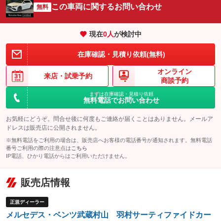
：装備あり
：装備あり
この車両に関するお問い合わせ
無料
USB入力端子
Bluetooth接続
HID(キセノンライト)
ポータブルナビ
：装備なし
：装備あり
：装備なし
：装備なし
100V電源
クリーンディーゼル
バックカメラ
ETC2.0
：装備なし
：装備なし
現在
0
人
が検討中
：装備あり
：装備あり
センターデフロック
エアロ
スマートキー
：装備なし
：装備なし
：装備あり
在庫確認・見積り依頼(無料)
レンタカーアップ
展示・試乗車
ローダウン
ランフラットタイヤ
：装備なし
：装備なし
：装備なし
：装備なし
オンライン
来店・
試乗予約
商談予約
電動格納ミラー
パワーシート
3列シート
：装備あり
：装備あり
：装備なし
まずは在庫確認・見積り依頼
装備略号／用語解説
無料電話でお問い合わせ
ベンチシート
フルフラットシート
：装備なし
：装備なし
お気軽にどうぞ。問合せ後に何度もご連絡が届くことはありません。メールア
チップアップシート
オットマン
：装備なし
：装備なし
ドレスは販売店に公開されません。
電動格納サードシート
シートヒーター
：装備なし
：装備あり
※無料電話をご利用の場合は、販売店へお客様の電話番号が通知されます。無料電話
番号ご利用の際の注意点は
こちら
ウォークスルー
後席モニター
IP電話、ひかり電話からはご利用いただけません。
：装備なし
：装備なし
電動リアゲート
フロントカメラ
：装備なし
：装備なし
販売店情報
シートエアコン
全周囲カメラ
：装備なし
：装備なし
正規ディーラー
サイドカメラ
ルーフレール
：装備なし
：装備なし
メルセデス・ベンツ武蔵村山 羽村サーティファイドカー