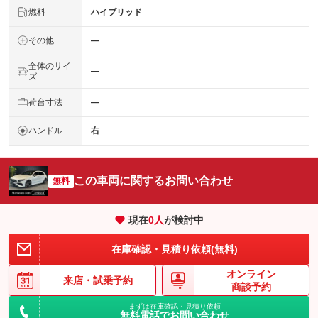
燃料
ハイブリッド
その他
―
全体のサイ
―
ズ
荷台寸法
―
ハンドル
右
この車両に関するお問い合わせ
無料
現在
0
人
が検討中
在庫確認・見積り依頼(無料)
オンライン
来店・
試乗予約
商談予約
まずは在庫確認・見積り依頼
無料電話でお問い合わせ