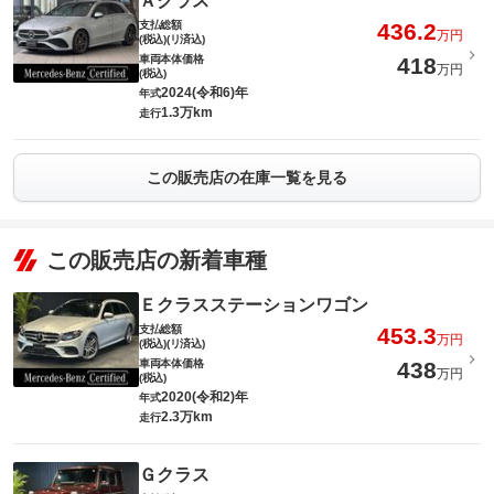
Ａクラス
支払総額
436.2
万円
(税込)(リ済込)
車両本体価格
418
万円
(税込)
2024(令和6)年
年式
1.3万km
走行
この販売店の在庫一覧を見る
この販売店の新着車種
Ｅクラスステーションワゴン
支払総額
453.3
万円
(税込)(リ済込)
車両本体価格
438
万円
(税込)
2020(令和2)年
年式
2.3万km
走行
Ｇクラス