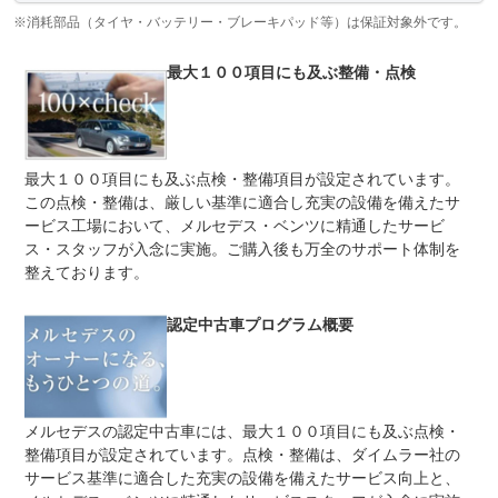
※消耗部品（タイヤ・バッテリー・ブレーキパッド等）は保証対象外です。
修理回数
無制限
最大１００項目にも及ぶ整備・点検
上限金額
限度額無制限
免責金
無し
保証修理
-
最大１００項目にも及ぶ点検・整備項目が設定されています。
受付先
この点検・整備は、厳しい基準に適合し充実の設備を備えたサ
整備付 法定12ヶ月または法定24ヶ月点検整備付
ービス工場において、メルセデス・ベンツに精通したサービ
法定整備
※車検なし・車検整備付の場合は法定24ヶ月点検整備付
ス・スタッフが入念に実施。ご購入後も万全のサポート体制を
※商用車は6ヶ月または12ヶ月点検整備付
整えております。
メルセデスの認定中古車「サーティファイドカー」には、
法定整備
最大１００項目にも及ぶ点検・整備項目が設定されていま
について
す。厳しい基準に適合し充実の設備を備えたサービス工場
認定中古車プログラム概要
において、サービス・スタッフが入念に実施。
メルセデスの認定中古車には、最大１００項目にも及ぶ点検・
整備項目が設定されています。点検・整備は、ダイムラー社の
サービス基準に適合した充実の設備を備えたサービス向上と、