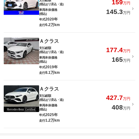
支払総額
159
万円
(税込)(リ済込・追)
車両本体価格
145.3
万円
(税込)
2020年
年式
6.2万km
走行
Ａクラス
支払総額
177.4
万円
(税込)(リ済込・追)
車両本体価格
165
万円
(税込)
2019年
年式
8.1万km
走行
Ａクラス
支払総額
427.7
万円
(税込)(リ済込・追)
車両本体価格
408
万円
(税込)
2025年
年式
1.2万km
走行