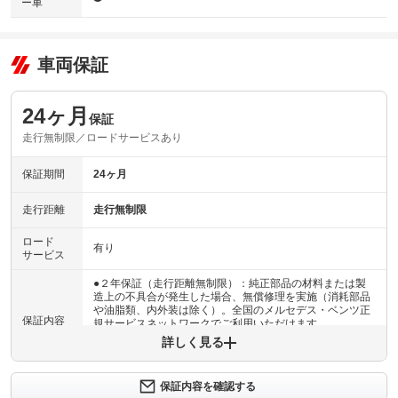
ー車
車両保証
24ヶ月
保証
走行無制限／ロードサービスあり
保証期間
24ヶ月
走行距離
走行無制限
ロード
有り
サービス
●２年保証（走行距離無制限）：純正部品の材料または製
造上の不具合が発生した場合、無償修理を実施（消耗部品
や油脂類、内外装は除く）。全国のメルセデス・ベンツ正
保証内容
規サービスネットワークでご利用いただけます
詳しく見る
保証内容について問い合わせる
保証内容を確認する
保証項目
-