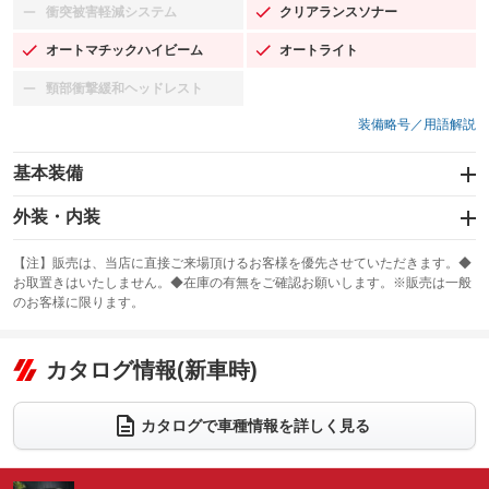
衝突被害軽減システム
クリアランスソナー
：装備なし
：装備あり
オートマチックハイビーム
オートライト
：装備あり
：装備あり
頸部衝撃緩和ヘッドレスト
：装備なし
装備略号／用語解説
基本装備
エアバッグ：運転席/助手席/サイド
外装・内装
：装備あり
スライドドア
カーナビ：HDDナビ
：装備なし
：装備あり
【注】販売は、当店に直接ご来場頂けるお客様を優先させていただきます。◆
お取置きはいたしません。◆在庫の有無をご確認お願いします。※販売は一般
サンルーフ
ABS
TV：フルセグ
：装備あり
：装備あり
：装備あり
のお客様に限ります。
エアコン
Wエアコン
オーディオ
：装備あり
：装備なし
：装備なし
リフトアップ
パワーステアリング
カタログ情報(新車時)
ビジュアル
：装備なし
：装備あり
：装備なし
ダウンヒルアシストコントロール
アルミホイール：18インチ
：装備なし
：装備あり
カタログで車種情報を詳しく見る
パワーウィンドウ
盗難防止システム
革シート
ハーフレザーシート
：装備あり
：装備あり
：装備なし
：装備なし
アイドリングストップ
ドライブレコーダー
キーレス
LEDヘッドランプ
：装備あり
：装備あり