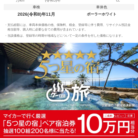
万km
(令和5)年
cc
車検
車体色
2026(令和8)年11月
ポーラーホワイト
支払総額には、車両本体価格の他、保険料、税金、登録等に伴う費用、リサイクル預託金
相当額等、購入時に必要な全ての費用が含まれています。
当該価格は、登録等の時期や地域などについて一定の条件を付した価格になります。