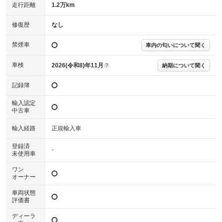
走行距離
1.2万km
￥２４２，０００
修復歴
なし
３６０度カメラシステム
パノラミックスライディングルーフ
禁煙車
車内の匂いについて聞く
ヘッドアップディスプレイ
ＭＢＵＸインテリアアシスタント
車検
2026(令和8)年11月
納期について聞く
?
ナビゲーションパッケージ
￥３０２，０００
記録簿
トラフィックサインアシスト
輸入認定
自動再発進機能
中古車
メモリ付きパワーシート（運転席・助手席）
アドバンスドサウンドシステム
輸入経路
正規輸入車
ＭＢＵＸ ＡＲナビゲーション
イルミネーテッドステップカバー
登録済
-
未使用車
ＭＢＵＸナビゲーションプレミアム
ＭＢＵＸエンターテインメントパッケージ
ワン
オーナー
車両状態
評価書
ディーラ