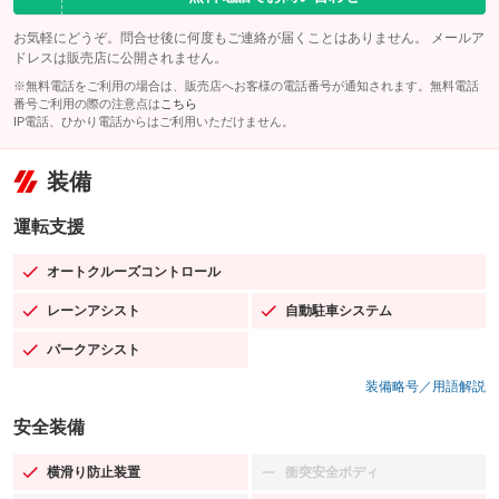
お気軽にどうぞ。問合せ後に何度もご連絡が届くことはありません。 メールア
ドレスは販売店に公開されません。
※無料電話をご利用の場合は、販売店へお客様の電話番号が通知されます。無料電話
番号ご利用の際の注意点は
こちら
IP電話、ひかり電話からはご利用いただけません。
装備
運転支援
オートクルーズコントロール
：装備あり
レーンアシスト
自動駐車システム
：装備あり
：装備あり
パークアシスト
：装備あり
装備略号／用語解説
安全装備
横滑り防止装置
衝突安全ボディ
：装備あり
：装備なし