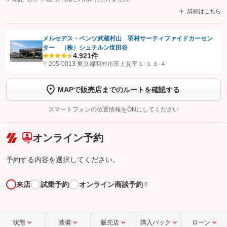
詳細はこちら
メルセデス・ベンツ武蔵村山 羽村サーティファイドカーセン
ター （株）シュテルン世田谷
【STEP1】
認証画面でグーネットを友だち追加してから「許可する」ボタンを押
4.9
21件
します
〒205-0013 東京都羽村市富士見平１‐１３‐４
【STEP2】
トーク画面で
ボタンをタップして問い合わせを
MAPで販売店までのルートを確認する
完了してください。
スマートフォンの位置情報をONにしてください
こちら
オンライン予約
予約する内容を選択してください。
来店
試乗予約
オンライン商談予約
?
状態
装備
販売店
購入パック
ローン