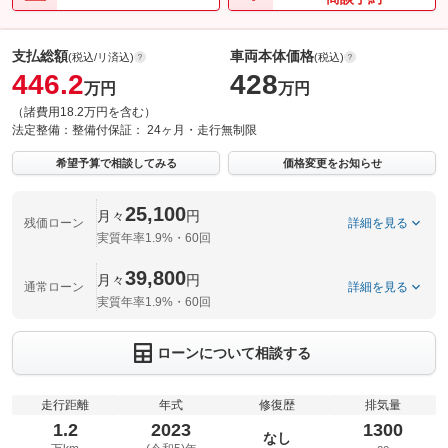
支払総額
車両本体価格
(税込/リ済込)
(税込)
446.2
428
万円
万円
（諸費用18.2万円を含む）
法定整備：
整備付
保証：
24ヶ月・走行無制限
希望予算で相談してみる
価格変更をお知らせ
25,100
月々
円
残価ローン
詳細を見る
実質年率1.9%・60回
39,800
月々
円
通常ローン
詳細を見る
実質年率1.9%・60回
ローンについて相談する
走行距離
年式
修復歴
排気量
1.2
2023
1300
なし