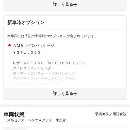
みですが、 小さなキズやヘコミが残っている場合もありま
詳しく見る
外装
す。
(車両外装)
キズ・へこみについて問い合わせる
新車時オプション
内装
気になる汚れ等が、部分的にあります。
(内装状態)
本車両には下記の新車時のオプションが含まれています。
主要機関に不具合はありません。
機関
ＡＭＧラインパッケージ
詳細は鑑定書をご確認ください。
修復歴
￥３７１，０００
※グー鑑定は保証サービスではございません。購入時は必ず現車をご確認
レザーＡＲＴＩＣＯ ＭＩＣＲＯＣＵＴシート
下さい。
ダイレクトステアリング
※実際にお渡しするコンディションチェックシートにつきましては、形式
ローワードコンフォートサスペンション
および表示項目が異なる場合がございます。
アダプティブハイビームアシストプラス
※グー鑑定の評価はあくまでも記載している鑑定日の鑑定結果となりま
マルチビームＬＥＤヘッドライト
す。車両情報等の詳細は各販売店へお問い合わせ下さい。
プライバシーガラス
詳しく見る
スポーツブレーキシステム
ＡＭＧライン
スポーツシート
本革巻スポーツステアリング
車両状態
装備略号／用語解説
１８インチＡＭＧアルミホイール
（メルセデス・ベンツＡクラス 東京都）
スポーティエンジンサウンド
アドバンスドパッケージ