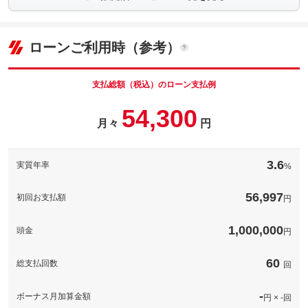
ローンご利用時（参考）
支払総額（税込）のローン支払例
54,300
月々
円
3.6
実質年率
%
56,997
初回お支払額
円
1,000,000
頭金
円
60
総支払回数
回
-
ボーナス月加算金額
円 × -回