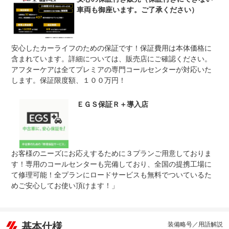
修理回数
無制限
車両も御座います。ご了承ください）
車両本体価格
上限金額
一律で税込１００万円まで
安心したカーライフのための保証です！保証費用は本体価格に
免責金
無し
含まれています。詳細については、販売店にご確認ください。
アフターケアは全てプレミアの専門コールセンターが対応いた
保証会社提携の全国約５０００カ所の工場にて修理可能！
保証修理
ロードサービス（一部プラン除く）もついているので、遠
します。保証限度額、１００万円！
受付先
方のお客様もご安心いただけます。
ＥＧＳ保証Ｒ＋導入店
法定整備
整備無 車両状態については販売店にご確認ください
法定整備
-
について
お客様のニーズにお応えするために３プランご用意しておりま
す！専用のコールセンターも完備しており、全国の提携工場に
て修理可能！全プランにロードサービスも無料でついているた
めご安心してお使い頂けます！」
基本仕様
装備略号／用語解説