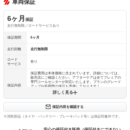
車両保証
6ヶ月
保証
走行無制限／ロードサービスあり
保証期間
6ヶ月
走行距離
走行無制限
ロード
有り
サービス
保証費用は本体価格に含まれています。詳細については、
販売店にご確認ください。アフターケアは全てプレミアの
専門コールセンターが対応いたします。プランのグレード
保証内容
アップや長期間の保証も準備しております！
詳しく見る
保証内容について問い合わせる
計50項目
保証内容を確認する
シリンダーヘッド・ＥＣＵ・ラジエーター・酸素センサ
保証項目
ー・触媒などのエンジン機構、Ｍ／Ｔ、Ａ／Ｔ、ＣＶＴ内
※消耗部品（タイヤ・バッテリー・ブレーキパッド等）は保証対象外です。
部ギア・ドライブシャフトなど動力伝達機やブレーキ、ス
テアリング機構の一部を含む５０部位を保証します
安心の保証付き販売（保証付きにできない