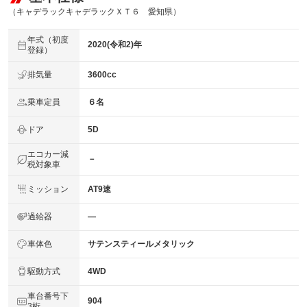
（キャデラックキャデラックＸＴ６ 愛知県）
年式（初度
2020(令和2)年
登録）
排気量
3600cc
乗車定員
６名
ドア
5D
エコカー減
－
税対象車
ミッション
AT9速
過給器
―
車体色
サテンスティールメタリック
駆動方式
4WD
車台番号下
904
3桁