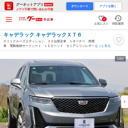
グーネットアプリ
RENEW
ダウンロード
アプリを開く
メアド不要で問い合わせ可能
0
お気に入り
閲覧履歴
キャデラック キャデラックＸＴ６
ナイトクルーズエディション ３０台限定車 １オーナー 禁煙
車 電動格納サードシート ＬＥＤヘッド セミアニリンレザー
もっと見る
ベンチレーター パノラマＳＲ ストリーミングナビ 全方位カメ
ラ ＢＯＳＥ ナイトビジョン ヘッドアップＤ（愛知県）
1
/82