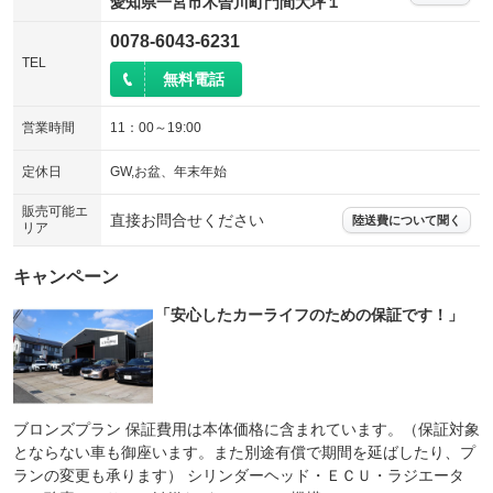
愛知県一宮市木曽川町門間大坪１
0078-6043-6231
TEL
無料電話
営業時間
11：00～19:00
定休日
GW,お盆、年末年始
販売可能エ
直接お問合せください
陸送費について聞く
リア
キャンペーン
「安心したカーライフのための保証です！」
ブロンズプラン 保証費用は本体価格に含まれています。（保証対象
とならない車も御座います。また別途有償で期間を延ばしたり、プ
ランの変更も承ります） シリンダーヘッド・ＥＣＵ・ラジエータ