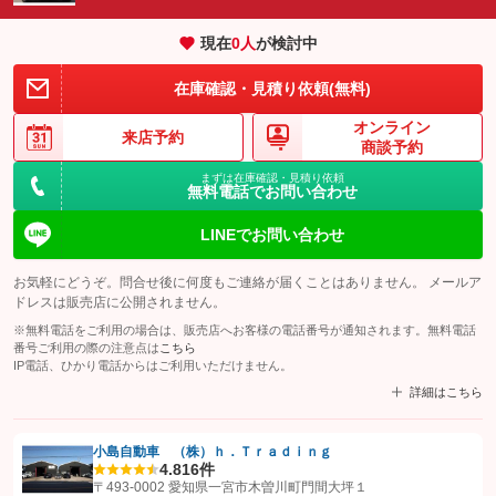
現在
0
人
が検討中
在庫確認・見積り依頼(無料)
オンライン
来店予約
商談予約
まずは在庫確認・見積り依頼
無料電話でお問い合わせ
LINEでお問い合わせ
お気軽にどうぞ。問合せ後に何度もご連絡が届くことはありません。 メールア
ドレスは販売店に公開されません。
※無料電話をご利用の場合は、販売店へお客様の電話番号が通知されます。無料電話
番号ご利用の際の注意点は
こちら
IP電話、ひかり電話からはご利用いただけません。
詳細はこちら
小島自動車 （株）ｈ．Ｔｒａｄｉｎｇ
4.8
16件
【STEP1】
認証画面でグーネットを友だち追加してから「許可する」ボタンを押
〒493-0002 愛知県一宮市木曽川町門間大坪１