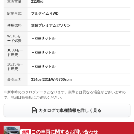
車両重量
2110kg
アイドリングストップ
ドライブレコーダー
キーレス
LEDヘッドランプ
：装備あり
：装備あり
：装備あり
：装備あり
USB入力端子
Bluetooth接続
駆動形式
フルタイム４WD
HID(キセノンライト)
ポータブルナビ
：装備あり
：装備あり
：装備なし
：装備なし
100V電源
クリーンディーゼル
バックカメラ
ETC
使用燃料
無鉛プレミアムガソリン
：装備なし
：装備なし
：装備あり
：装備あり
センターデフロック
エアロ
スマートキー
：装備なし
WLTCモ
：装備なし
：装備あり
－km/リットル
ード燃費
レンタカーアップ
展示・試乗車
ローダウン
ランフラットタイヤ
：装備なし
：装備なし
：装備なし
：装備なし
JC08モー
－km/リットル
ド燃費
電動格納ミラー
パワーシート
3列シート
：装備あり
：装備あり
：装備あり
10/15モー
装備略号／用語解説
－km/リットル
ベンチシート
フルフラットシート
ド燃費
：装備なし
：装備なし
チップアップシート
オットマン
：装備なし
：装備なし
最高出力
314ps(231kW)/6700rpm
電動格納サードシート
シートヒーター
：装備あり
：装備あり
※新車時のカタログデータとなります。実際とは異なる場合がございますの
で、詳細は販売店にご確認ください。
ウォークスルー
後席モニター
：装備なし
：装備なし
電動リアゲート
フロントカメラ
カタログで車種情報を詳しく見る
：装備あり
：装備あり
シートエアコン
全周囲カメラ
：装備あり
：装備あり
サイドカメラ
ルーフレール
この車両に関するお問い合わせ
：装備あり
無料
：装備なし