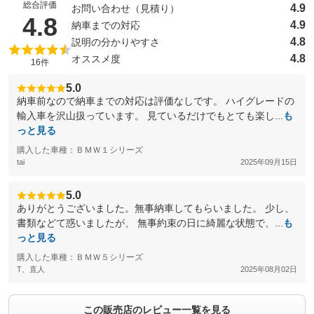
総合評価
4.9
お問い合わせ（見積り）
（5点満点中）
4.8
4.9
納車までの対応
4.8
説明の分かりやすさ
4.8
オススメ度
16件
5.0
納車前なので納車までの対応は評価なしです。 ハイグレードの
輸入車を沢山扱っています。 見ているだけでもとても楽し...
も
っと見る
購入した車種：ＢＭＷ１シリーズ
tai
2025年09月15日
5.0
ありがとうございました。無事納車してもらいました。 少し、
書類などて惑いましたが、 無事約束の日に綺麗な状態で、...
も
っと見る
購入した車種：ＢＭＷ５シリーズ
T、直人
2025年08月02日
この販売店のレビュー一覧を見る