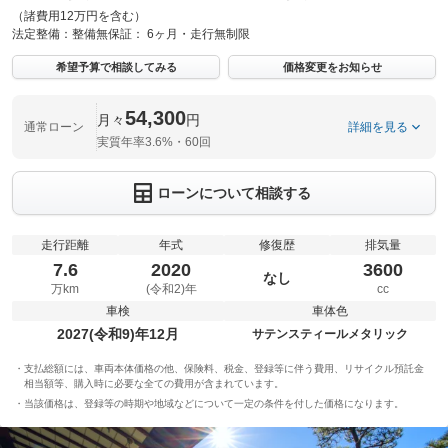
（諸費用12万円を含む）
法定整備：
整備無
保証：
6ヶ月・走行無制限
希望予算で相談してみる
価格変更をお知らせ
54,300
月々
円
通常ローン
詳細を見る
実質年率3.6%・60回
ローンについて相談する
走行距離
年式
修復歴
排気量
7.6
2020
3600
なし
万km
(令和2)年
cc
車検
車体色
2027(令和9)年12月
サテンスティールメタリック
支払総額には、車両本体価格の他、保険料、税金、登録等に伴う費用、リサイクル預託金
相当額等、購入時に必要な全ての費用が含まれています。
当該価格は、登録等の時期や地域などについて一定の条件を付した価格になります。