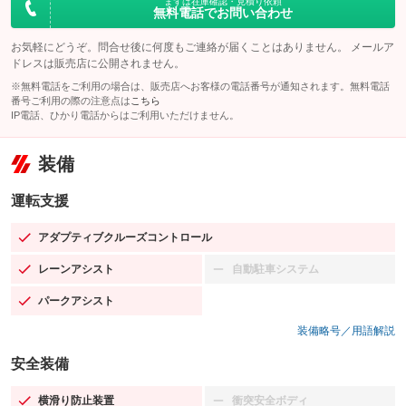
まずは在庫確認・見積り依頼
無料電話でお問い合わせ
お気軽にどうぞ。問合せ後に何度もご連絡が届くことはありません。 メールア
ドレスは販売店に公開されません。
※無料電話をご利用の場合は、販売店へお客様の電話番号が通知されます。無料電話
番号ご利用の際の注意点は
こちら
IP電話、ひかり電話からはご利用いただけません。
装備
運転支援
アダプティブクルーズコントロール
：装備あり
レーンアシスト
自動駐車システム
：装備あり
：装備なし
パークアシスト
：装備あり
装備略号／用語解説
安全装備
横滑り防止装置
衝突安全ボディ
：装備あり
：装備なし