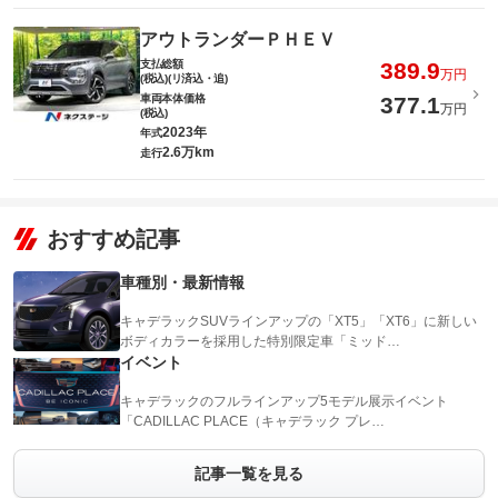
アウトランダーＰＨＥＶ
支払総額
389.9
万円
(税込)(リ済込・追)
車両本体価格
377.1
万円
(税込)
2023年
年式
2.6万km
走行
おすすめ記事
車種別・最新情報
キャデラックSUVラインアップの「XT5」「XT6」に新しい
ボディカラーを採用した特別限定車「ミッド…
イベント
キャデラックのフルラインアップ5モデル展示イベント
「CADILLAC PLACE（キャデラック プレ…
記事一覧を見る