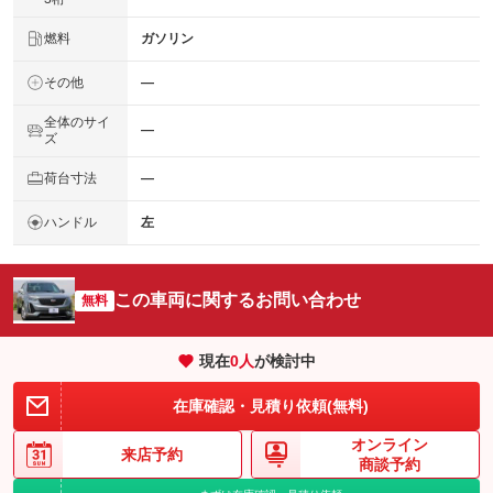
燃料
ガソリン
その他
―
全体のサイ
―
ズ
荷台寸法
―
ハンドル
左
この車両に関するお問い合わせ
無料
現在
0
人
が検討中
在庫確認・見積り依頼(無料)
オンライン
来店予約
商談予約