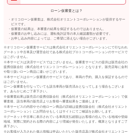
ローン仮審査とは？
オリコローン仮審査は、株式会社オリエントコーポレーションが提供するサー
ビスです。
仮審査の結果は、本審査の結果を保証するものではありません。
仮審査のお申し込みには、運転免許証等の本人確認書類が必要です。
お申し込み内容によっては、ご希望に添えない場合がございます。
※オリコローン仮審査サービスは株式会社オリエントコーポレーションにて行なわれ
グーネット中古車及び運営会社である株式会社プロトコーポレーションのサービスで
はございません。
※本サービスは決済サービスではございません。仮審査サービスの提供は販売会社の
提携信販会社（株式会社オリエントコーポレーション）となります。販売店毎に金利
や取り扱いローン商品に違いがございます。
※本サービスはローン仮審査のサービスであり、車両の予約、購入を保証するもので
はございません。
ローン仮審査を行なっていても該当車両が販売済みとなってしまう場合もございま
す。あらかじめご了承下さい。
※仮審査結果は販売店の提携信販会社（株式会社オリエントコーポレーション）で仮
審査後、該当車両の販売店よりお客様へ審査結果をご連絡します。
※本サービスの内容やその他ローン商品の詳細は提携信販会社（株式会社オリエント
コーポレーション）にお問合せもしくはサイトにてご確認をお願いします。
※グーネット中古車に表示されている車両支払総額はお客様の住んでいる地域や登録
地域、実際に契約される際の内容により増減が発生いたします。概算となりますご了
承下さい。
※お客様が入力された個人情報は申込いただいた販売店及び株式会社オリエントコー