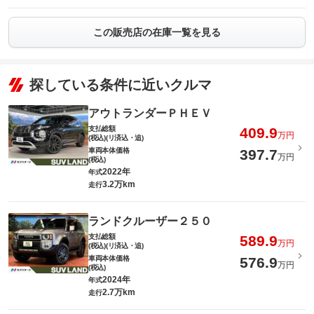
この販売店の在庫一覧を見る
探している条件に近いクルマ
アウトランダーＰＨＥＶ
支払総額
409.9
万円
(税込)(リ済込・追)
車両本体価格
397.7
万円
(税込)
2022年
年式
3.2万km
走行
ランドクルーザー２５０
支払総額
589.9
万円
(税込)(リ済込・追)
車両本体価格
576.9
万円
(税込)
2024年
年式
2.7万km
走行