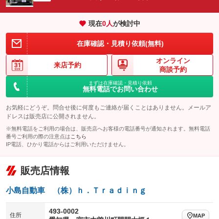
エアサスペンション
ヘッドライトウォッシャー
：装備なし
：装備なし
現在
0
人
が検討中
装備略号／用語解説
在庫確認・見積り依頼(無料)
オンライン
来店予約
商談予約
まずは在庫確認・見積り依頼
無料電話でお問い合わせ
お気軽にどうぞ。問合せ後に何度もご連絡が届くことはありません。メールア
ドレスは販売店に公開されません。
※無料電話をご利用の場合は、販売店へお客様の電話番号が通知されます。無料電話
番号ご利用の際の注意点は
こちら
IP電話、ひかり電話からはご利用いただけません。
販売店情報
小島自動車 （株）ｈ．Ｔｒａｄｉｎｇ
493-0002
住所
MAP