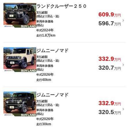
ランドクルーザー２５０
支払総額
609.9
万円
(税込)(リ済込・追)
車両本体価格
596.7
万円
(税込)
2024年
年式
1.8万km
走行
ジムニーノマド
支払総額
332.9
万円
(税込)(リ済込・追)
車両本体価格
320.7
万円
(税込)
2026年
年式
40km
走行
ジムニーノマド
支払総額
332.9
万円
(税込)(リ済込・追)
車両本体価格
320.5
万円
(税込)
2026年
年式
30km
走行