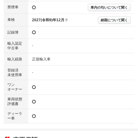
下さい。
禁煙車
車内の匂いについて聞く
※実際にお渡しするコンディションチェックシートにつきましては、形式
および表示項目が異なる場合がございます。
※グー鑑定の評価はあくまでも記載している鑑定日の鑑定結果となりま
車検
2027(令和9)年12月
納期について聞く
?
す。車両情報等の詳細は各販売店へお問い合わせ下さい。
記録簿
輸入認定
-
中古車
輸入経路
正規輸入車
登録済
-
未使用車
ワン
オーナー
車両状態
評価書
ディーラ
ー車