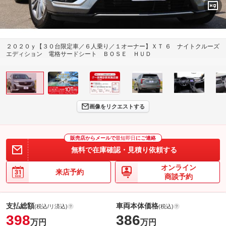
２０２０ｙ【３０台限定車／６人乗り／１オーナー】ＸＴ ６ ナイトクルーズ
エディション 電格サードシート ＢＯＳＥ ＨＵＤ
画像をリクエストする
販売店からメールで
最短即日
にご連絡
無料で在庫確認・見積り依頼する
オンライン
来店予約
商談予約
支払総額
車両本体価格
(税込/リ済込)
(税込)
398
386
万円
万円