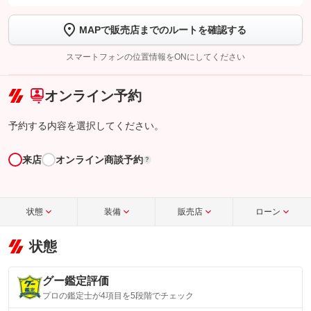
します
MAPで販売店までのルートを確認する
【STEP2】
トーク画面で
ボタンをタップして問い合わせを
完了してください。
スマートフォンの位置情報をONにしてください
こちら
オンライン予約
予約する内容を選択してください。
来店
オンライン商談予約
?
状態
装備
販売店
ローン
状態
グー鑑定評価
プロの鑑定士が4項目を5段階でチェック