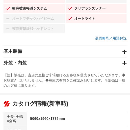
衝突被害軽減システム
クリアランスソナー
：装備あり
：装備あり
オートマチックハイビーム
オートライト
：装備なし
：装備あり
頸部衝撃緩和ヘッドレスト
：装備なし
装備略号／用語解説
基本装備
エアバッグ：運転席/助手席/サイド
外装・内装
：装備あり
スライドドア
カーナビ：メモリーナビ他
：装備なし
：装備あり
【注】販売は、当店に直接ご来場頂けるお客様を優先させていただきます。◆
お取置きはいたしません。◆在庫の有無をご確認お願いします。※販売は一般
サンルーフ
ABS
TV
：装備あり
：装備あり
：装備なし
のお客様に限ります。
エアコン
Wエアコン
オーディオ：ミュージックプレイヤー接続可
：装備あり
：装備あり
：装備あり
リフトアップ
パワーステアリング
カタログ情報(新車時)
ビジュアル
：装備なし
：装備あり
：装備なし
ダウンヒルアシストコントロール
アルミホイール：20インチ
：装備なし
：装備あり
全長×全幅
5060x1960x1775mm
×全高
パワーウィンドウ
盗難防止システム
革シート
ハーフレザーシート
：装備あり
：装備あり
：装備あり
：装備なし