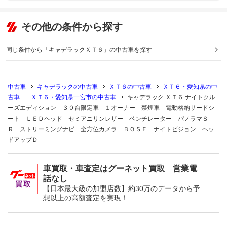
その他の条件から探す
同じ条件から「キャデラックＸＴ６」の中古車を探す
中古車
キャデラックの中古車
ＸＴ６の中古車
ＸＴ６・愛知県の中
古車
ＸＴ６・愛知県一宮市の中古車
キャデラック ＸＴ６ ナイトクル
ーズエディション ３０台限定車 １オーナー 禁煙車 電動格納サードシ
ート ＬＥＤヘッド セミアニリンレザー ベンチレーター パノラマＳ
Ｒ ストリーミングナビ 全方位カメラ ＢＯＳＥ ナイトビジョン ヘッ
ドアップＤ
車買取・車査定はグーネット買取 営業電
話なし
【日本最大級の加盟店数】約30万のデータから予
想以上の高額査定を実現！