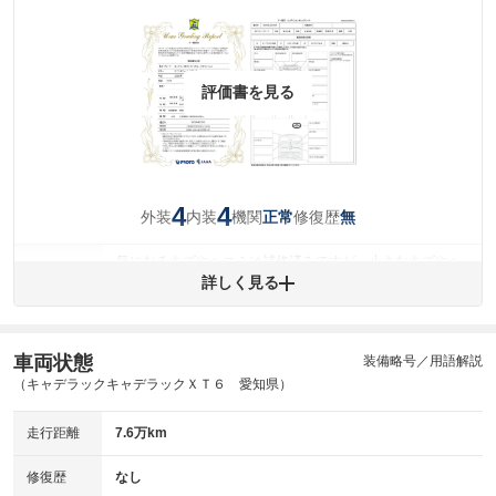
評価書を見る
4
4
外装
内装
機関
修復歴
正常
無
気になるキズやヘコミは補修済みですが、小さなキズやヘ
外装
コミが残っています。
詳しく見る
(車両外装)
キズ・へこみについて問い合わせる
内装
気になる汚れ等が、部分的にあります。
(内装状態)
車両状態
装備略号／用語解説
（キャデラックキャデラックＸＴ６ 愛知県）
主要機関に不具合はありません。
機関
走行距離
7.6万km
詳細は鑑定書をご確認ください。
修復歴
修復歴
なし
※グー鑑定は保証サービスではございません。購入時は必ず現車をご確認