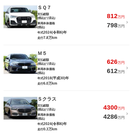
ＳＱ７
支払総額
812
万円
(税込)(リ済込)
車両本体価格
798
万円
(税込)
2024(令和6)年
年式
7.8万km
走行
Ｍ５
支払総額
626
万円
(税込)(リ済込)
車両本体価格
612
万円
(税込)
2018(平成30)年
年式
6.0万km
走行
Ｓクラス
支払総額
4300
万円
(税込)(リ済込)
車両本体価格
4286
万円
(税込)
2024(令和6)年
年式
0.3万km
走行