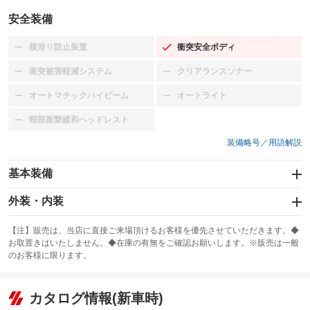
安全装備
横滑り防止装置
衝突安全ボディ
：装備なし
：装備あり
衝突被害軽減システム
クリアランスソナー
：装備なし
：装備なし
オートマチックハイビーム
オートライト
：装備なし
：装備なし
頸部衝撃緩和ヘッドレスト
：装備なし
装備略号／用語解説
基本装備
エアバッグ：運転席/助手席/サイド
外装・内装
：装備あり
スライドドア
カーナビ：HDDナビ
：装備なし
：装備あり
【注】販売は、当店に直接ご来場頂けるお客様を優先させていただきます。◆
お取置きはいたしません。◆在庫の有無をご確認お願いします。※販売は一般
サンルーフ
ABS
TV：フルセグ
：装備なし
：装備あり
：装備あり
のお客様に限ります。
エアコン
Wエアコン
オーディオ：CDまたはCDチェンジャー
：装備あり
：装備なし
：装備あり
リフトアップ
パワーステアリング
カタログ情報(新車時)
ビジュアル
：装備なし
：装備あり
：装備なし