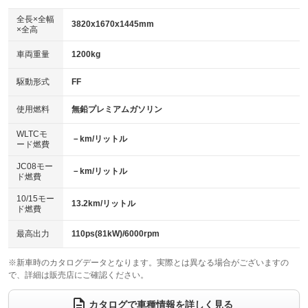
ダウンヒルアシストコントロール
アルミホイール：15インチ
：装備なし
：装備あり
全長×全幅
3820x1670x1445mm
×全高
パワーウィンドウ
盗難防止システム
革シート
ハーフレザーシート
：装備あり
：装備あり
：装備なし
：装備なし
車両重量
1200kg
アイドリングストップ
ドライブレコーダー
キーレス
LEDヘッドランプ
：装備なし
：装備なし
：装備あり
：装備なし
USB入力端子
Bluetooth接続
駆動形式
FF
HID(キセノンライト)
ポータブルナビ
：装備なし
：装備なし
：装備なし
：装備なし
100V電源
クリーンディーゼル
バックカメラ
ETC
使用燃料
無鉛プレミアムガソリン
：装備なし
：装備なし
：装備あり
：装備あり
センターデフロック
エアロ
スマートキー
：装備なし
WLTCモ
：装備なし
：装備なし
－km/リットル
ード燃費
レンタカーアップ
展示・試乗車
ローダウン
ランフラットタイヤ
：装備なし
：装備なし
：装備なし
：装備なし
JC08モー
－km/リットル
ド燃費
電動格納ミラー
パワーシート
3列シート
：装備なし
：装備なし
：装備なし
10/15モー
装備略号／用語解説
13.2km/リットル
ベンチシート
フルフラットシート
ド燃費
：装備なし
：装備なし
チップアップシート
オットマン
：装備なし
：装備なし
最高出力
110ps(81kW)/6000rpm
電動格納サードシート
シートヒーター
：装備なし
：装備あり
※新車時のカタログデータとなります。実際とは異なる場合がございますの
で、詳細は販売店にご確認ください。
ウォークスルー
後席モニター
：装備なし
：装備なし
電動リアゲート
フロントカメラ
カタログで車種情報を詳しく見る
：装備なし
：装備なし