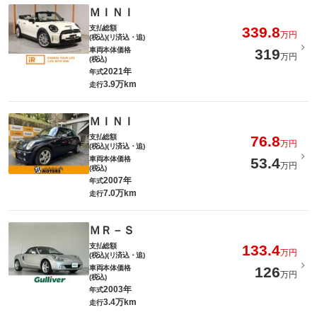
ＭＩＮＩ
支払総額
339.8
万円
(税込)(リ済込・追)
車両本体価格
319
万円
(税込)
2021年
年式
3.9万km
走行
ＭＩＮＩ
支払総額
76.8
万円
(税込)(リ済込・追)
車両本体価格
53.4
万円
(税込)
2007年
年式
7.0万km
走行
ＭＲ－Ｓ
支払総額
133.4
万円
(税込)(リ済込・追)
車両本体価格
126
万円
(税込)
2003年
年式
3.4万km
走行