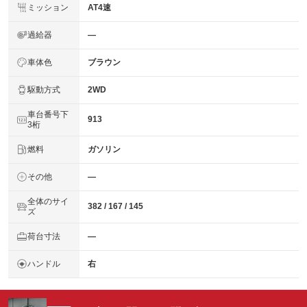
ミッション
AT4速
過給器
―
車体色
ブラウン
駆動方式
2WD
車台番号下
913
3桁
燃料
ガソリン
その他
―
全体のサイ
382 / 167 / 145
ズ
荷台寸法
―
ハンドル
右