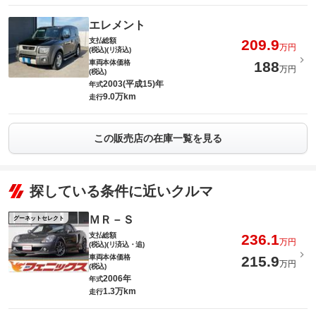
エレメント
支払総額
209.9
万円
(税込)(リ済込)
車両本体価格
188
万円
(税込)
2003(平成15)年
年式
9.0万km
走行
この販売店の在庫一覧を見る
探している条件に近いクルマ
ＭＲ－Ｓ
グーネットセレクト
支払総額
236.1
万円
(税込)(リ済込・追)
車両本体価格
215.9
万円
(税込)
2006年
年式
1.3万km
走行