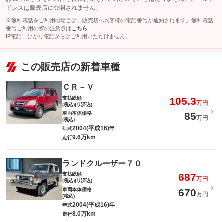
ドレスは販売店に公開されません。
※無料電話をご利用の場合は、販売店へお客様の電話番号が通知されます。無料電話
番号ご利用の際の注意点は
こちら
IP電話、ひかり電話からはご利用いただけません。
この販売店の新着車種
ＣＲ－Ｖ
支払総額
105.3
万円
(税込)(リ済込)
車両本体価格
85
万円
(税込)
2004(平成16)年
年式
9.6万km
走行
ランドクルーザー７０
支払総額
687
万円
(税込)(リ済込)
車両本体価格
670
万円
(税込)
2004(平成16)年
年式
8.0万km
走行