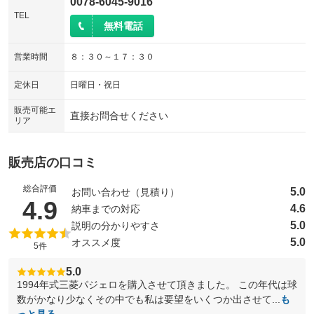
0078-6045-9016
TEL
無料電話
営業時間
８：３０～１７：３０
定休日
日曜日・祝日
販売可能エ
直接お問合せください
リア
販売店の口コミ
総合評価
5.0
お問い合わせ（見積り）
（5点満点中）
4.9
4.6
納車までの対応
5.0
説明の分かりやすさ
5.0
オススメ度
5件
5.0
1994年式三菱パジェロを購入させて頂きました。 この年代は球
数がかなり少なくその中でも私は要望をいくつか出させて...
も