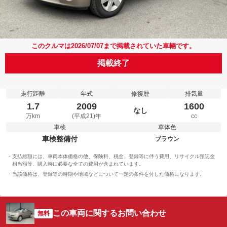
このクルマは2026/07/07まで掲載されていた車輛です。
掲載終了
走行距離
年式
修復歴
排気量
1.7
2009
1600
なし
万km
(平成21)年
cc
車検
車体色
車検整備付
ブラウン
支払総額には、車両本体価格の他、保険料、税金、登録等に伴う費用、リサイクル預託金
相当額等、購入時に必要な全ての費用が含まれています。
当該価格は、登録等の時期や地域などについて一定の条件を付した価格になります。
この車両に関するお問い合わせ
無料