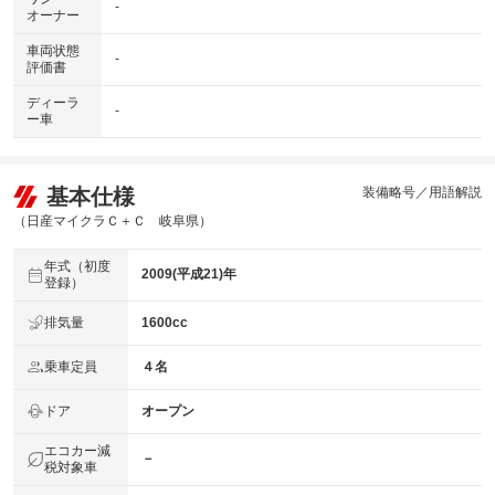
-
オーナー
車両状態
-
評価書
ディーラ
-
ー車
基本仕様
装備略号／用語解説
（日産マイクラＣ＋Ｃ 岐阜県）
年式（初度
2009(平成21)年
登録）
排気量
1600cc
乗車定員
４名
ドア
オープン
エコカー減
－
税対象車