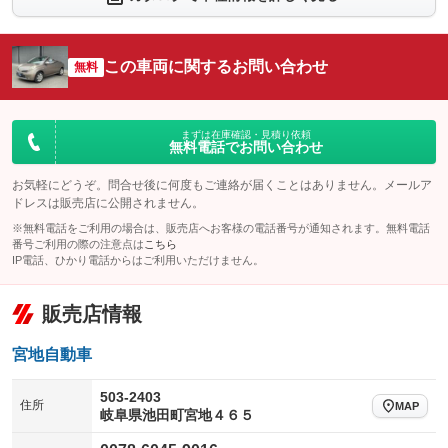
シートエアコン
全周囲カメラ
：装備なし
：装備なし
サイドカメラ
ルーフレール
この車両に関するお問い合わせ
：装備なし
無料
：装備なし
エアサスペンション
ヘッドライトウォッシャー
：装備なし
：装備なし
装備略号／用語解説
まずは在庫確認・見積り依頼
無料電話でお問い合わせ
お気軽にどうぞ。問合せ後に何度もご連絡が届くことはありません。メールア
ドレスは販売店に公開されません。
※無料電話をご利用の場合は、販売店へお客様の電話番号が通知されます。無料電話
番号ご利用の際の注意点は
こちら
IP電話、ひかり電話からはご利用いただけません。
販売店情報
宮地自動車
503-2403
住所
MAP
岐阜県池田町宮地４６５