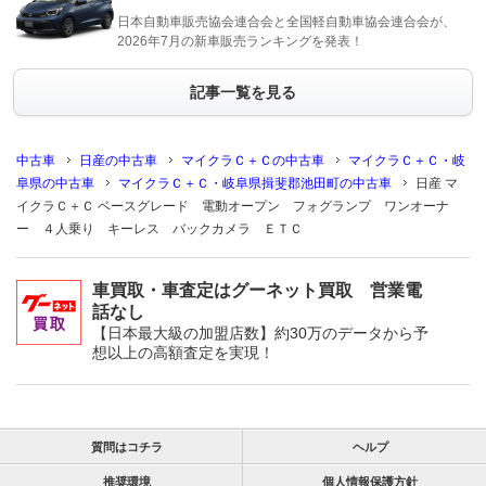
日本自動車販売協会連合会と全国軽自動車協会連合会が、
2026年7月の新車販売ランキングを発表！
記事一覧を見る
中古車
日産の中古車
マイクラＣ＋Ｃの中古車
マイクラＣ＋Ｃ・岐
阜県の中古車
マイクラＣ＋Ｃ・岐阜県揖斐郡池田町の中古車
日産 マ
イクラＣ＋Ｃ ベースグレード 電動オープン フォグランプ ワンオーナ
ー ４人乗り キーレス バックカメラ ＥＴＣ
車買取・車査定はグーネット買取 営業電
話なし
【日本最大級の加盟店数】約30万のデータから予
想以上の高額査定を実現！
質問はコチラ
ヘルプ
推奨環境
個人情報保護方針