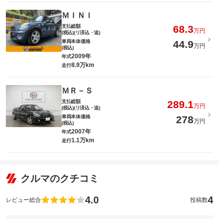
ＭＩＮＩ
支払総額
68.3
万円
(税込)(リ済込・追)
車両本体価格
44.9
万円
(税込)
2009年
年式
8.9万km
走行
ＭＲ－Ｓ
支払総額
289.1
万円
(税込)(リ済込・追)
車両本体価格
278
万円
(税込)
2007年
年式
1.1万km
走行
クルマのクチコミ
4.0
4
レビュー総合
投稿数