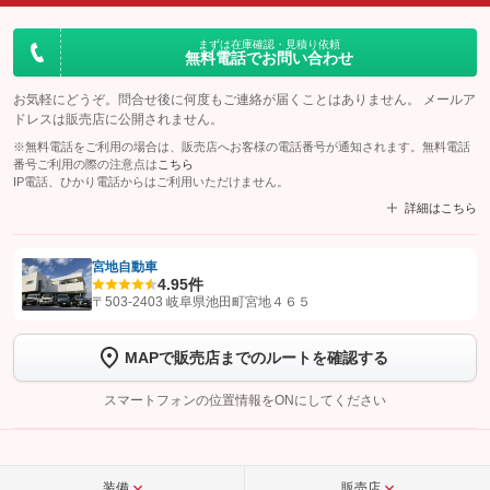
まずは在庫確認・見積り依頼
無料電話でお問い合わせ
お気軽にどうぞ。問合せ後に何度もご連絡が届くことはありません。 メールア
ドレスは販売店に公開されません。
※無料電話をご利用の場合は、販売店へお客様の電話番号が通知されます。無料電話
番号ご利用の際の注意点は
こちら
IP電話、ひかり電話からはご利用いただけません。
詳細はこちら
宮地自動車
4.9
5件
【STEP1】
認証画面でグーネットを友だち追加してから「許可する」ボタンを押
〒503-2403 岐阜県池田町宮地４６５
します
MAPで販売店までのルートを確認する
【STEP2】
トーク画面で
ボタンをタップして問い合わせを
完了してください。
スマートフォンの位置情報をONにしてください
こちら
装備
販売店