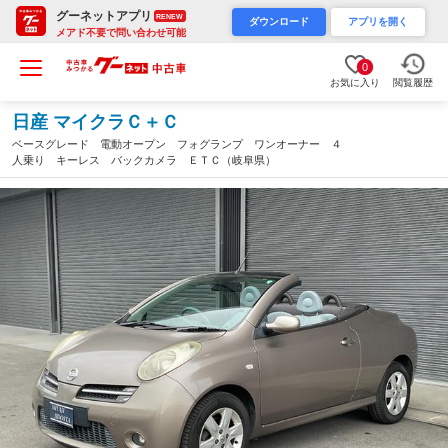
グーネットアプリ
RENEW
ダウンロード
アプリを開く
メアド不要で問い合わせ可能
0
お気に入り
閲覧履歴
日産 マイクラＣ＋Ｃ
ベースグレード 電動オープン フォグランプ ワンオーナー ４
人乗り キーレス バックカメラ ＥＴＣ（岐阜県）