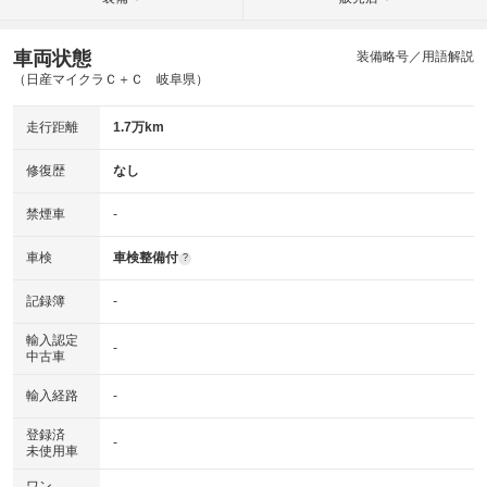
車両状態
装備略号／用語解説
（日産マイクラＣ＋Ｃ 岐阜県）
走行距離
1.7万km
修復歴
なし
禁煙車
-
車検
車検整備付
?
記録簿
-
輸入認定
-
中古車
輸入経路
-
登録済
-
未使用車
ワン