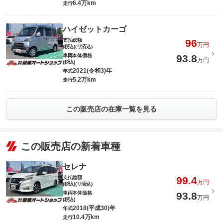
6.4万km
走行
ハイゼットカーゴ
支払総額
96
万円
(税込)(リ済込)
車両本体価格
93.8
万円
(税込)
2021(令和3)年
年式
5.2万km
走行
この販売店の在庫一覧を見る
この販売店の新着車種
セレナ
支払総額
99.4
万円
(税込)(リ済込)
車両本体価格
93.8
万円
(税込)
2018(平成30)年
年式
10.4万km
走行