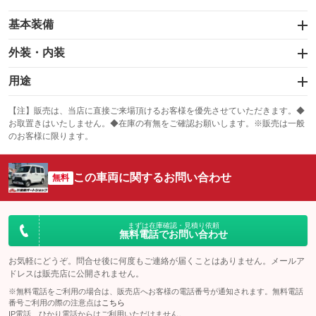
基本装備
エアバッグ：運転席/助手席
外装・内装
：装備あり
スライドドア：両面
カーナビ：メモリーナビ他
：装備あり
用途
：装備あり
サンルーフ
ABS
TV
：装備なし
：装備あり
冷凍（中温 -5℃）
冷凍（低温 -20℃）
：装備なし
：装備なし
：装備なし
【注】販売は、当店に直接ご来場頂けるお客様を優先させていただきます。◆
お取置きはいたしません。◆在庫の有無をご確認お願いします。※販売は一般
エアコン
Wエアコン
オーディオ：ミュージックプレイヤー接続可
：装備あり
：装備なし
冷凍（超低温 -30℃以下）
冷蔵
：装備あり
：装備なし
：装備なし
のお客様に限ります。
リフトアップ
パワーステアリング
ビジュアル
：装備なし
：装備あり
保冷
低床
：装備なし
：装備なし
：装備なし
ダウンヒルアシストコントロール
この車両に関するお問い合わせ
アルミホイール
：装備なし
無料
全低床（フルフラットロー）
高床
：装備なし
：装備なし
：装備なし
パワーウィンドウ
盗難防止システム
革シート
ハーフレザーシート
：装備あり
：装備なし
装備略号／用語解説
：装備なし
：装備なし
アイドリングストップ
ドライブレコーダー
キーレス
LEDヘッドランプ
まずは在庫確認・見積り依頼
：装備あり
：装備あり
：装備あり
：装備なし
無料電話でお問い合わせ
USB入力端子
Bluetooth接続
HID(キセノンライト)
ポータブルナビ
：装備あり
：装備あり
：装備なし
：装備なし
お気軽にどうぞ。問合せ後に何度もご連絡が届くことはありません。メールア
100V電源
クリーンディーゼル
ドレスは販売店に公開されません。
バックカメラ
ETC2.0
：装備なし
：装備なし
：装備あり
：装備あり
※無料電話をご利用の場合は、販売店へお客様の電話番号が通知されます。無料電話
センターデフロック
エアロ
スマートキー
：装備なし
番号ご利用の際の注意点は
こちら
：装備なし
：装備なし
IP電話、ひかり電話からはご利用いただけません。