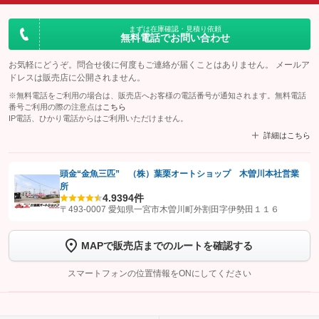
まずは在庫確認・見積り依頼
無料電話でお問い合わせ
お気軽にどうぞ。問合せ後に何度もご連絡が届くことはありません。 メールア
ドレスは販売店に公開されません。
※無料電話をご利用の場合は、販売店へお客様の電話番号が通知されます。無料電話
番号ご利用の際の注意点は
こちら
IP電話、ひかり電話からはご利用いただけません。
詳細はこちら
頭金“金魚三匹” （株）葉栗オートショップ 木曽川本社営業
所
【STEP1】
認証画面でグーネットを友だち追加してから「許可する」ボタンを押
4.9
394件
します
〒493-0007 愛知県一宮市木曽川町外割田字伊勢田１１６
【STEP2】
トーク画面で
ボタンをタップして問い合わせを
MAPで販売店までのルートを確認する
完了してください。
スマートフォンの位置情報をONにしてください
こちら