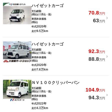
ハイゼットカーゴ
支払総額
70.8
万円
(税込)(リ済込・追)
車両本体価格
63
万円
(税込)
2020年
年式
9.5万km
走行
ハイゼットカーゴ
支払総額
92.3
万円
(税込)(リ済込・追)
車両本体価格
88.8
万円
(税込)
2020年
年式
7.6万km
走行
ＮＶ１００クリッパーバン
支払総額
104.9
万円
(税込)(リ済込・追)
車両本体価格
94.3
万円
(税込)
2022年
年式
4.3万km
走行