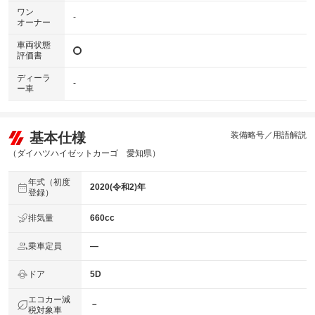
ワン
-
オーナー
車両状態
評価書
ディーラ
-
ー車
基本仕様
装備略号／用語解説
（ダイハツハイゼットカーゴ 愛知県）
年式（初度
2020(令和2)年
登録）
排気量
660cc
乗車定員
―
ドア
5D
エコカー減
－
税対象車