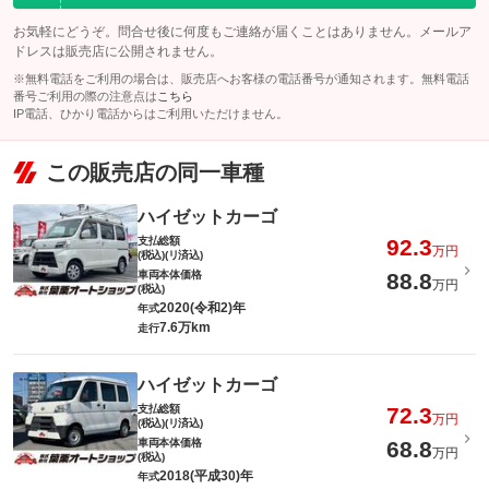
お気軽にどうぞ。問合せ後に何度もご連絡が届くことはありません。メールア
ドレスは販売店に公開されません。
※無料電話をご利用の場合は、販売店へお客様の電話番号が通知されます。無料電話
番号ご利用の際の注意点は
こちら
IP電話、ひかり電話からはご利用いただけません。
この販売店の同一車種
ハイゼットカーゴ
支払総額
92.3
万円
(税込)(リ済込)
車両本体価格
88.8
万円
(税込)
2020(令和2)年
年式
7.6万km
走行
ハイゼットカーゴ
支払総額
72.3
万円
(税込)(リ済込)
車両本体価格
68.8
万円
(税込)
2018(平成30)年
年式