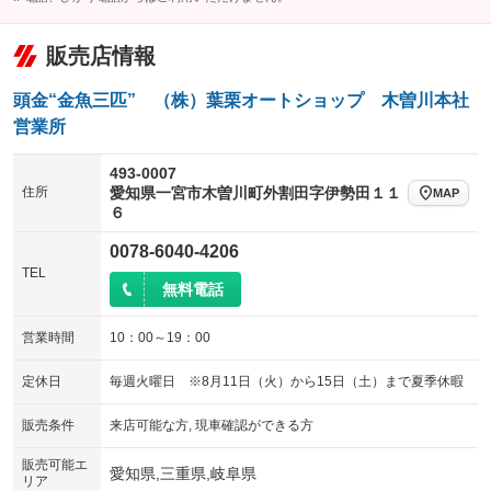
ラジコン付き
フックイン付き
ローダウン
ランフラットタイヤ
：装備なし
：装備なし
：装備なし
：装備なし
アームロール
垂直式
販売店情報
パワーシート
3列シート
：装備なし
：装備なし
：装備なし
：装備なし
アーム式
後輪ダブル
ベンチシート
フルフラットシート
：装備なし
：装備なし
：装備なし
：装備なし
頭金“金魚三匹” （株）葉栗オートショップ 木曽川本社
三方開
ラッシングレール
営業所
チップアップシート
オットマン
：装備なし
：装備なし
：装備なし
：装備なし
サイドドア
三転ダンプ
電動格納サードシート
シートヒーター
：装備なし
：装備なし
493-0007
：装備なし
：装備なし
住所
愛知県一宮市木曽川町外割田字伊勢田１１
MAP
荷台幌付き
クラッチレス
ウォークスルー
後席モニター
：装備なし
：装備なし
６
：装備なし
：装備なし
ヒッチメンバー
坂道発進補助装置
電動リアゲート
フロントカメラ
：装備なし
：装備なし
0078-6040-4206
：装備なし
：装備なし
TEL
レンタカーアップ
展示・試乗車
シートエアコン
全周囲カメラ
：装備なし
：装備なし
無料電話
：装備なし
：装備なし
電動格納ミラー
サイドカメラ
ルーフレール
：装備なし
：装備なし
：装備なし
営業時間
10：00～19：00
装備略号／用語解説
エアサスペンション
ヘッドライトウォッシャー
：装備なし
：装備なし
定休日
毎週火曜日 ※8月11日（火）から15日（土）まで夏季休暇
装備略号／用語解説
販売条件
来店可能な方, 現車確認ができる方
販売可能エ
愛知県,三重県,岐阜県
リア