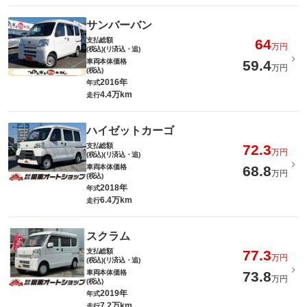
サンバーバン
支払総額
64
万円
(税込)(リ済込・追)
車両本体価格
59.4
万円
(税込)
2016年
年式
4.4万km
走行
ハイゼットカーゴ
支払総額
72.3
万円
(税込)(リ済込・追)
車両本体価格
68.8
万円
(税込)
2018年
年式
6.4万km
走行
スクラム
支払総額
77.3
万円
(税込)(リ済込・追)
車両本体価格
73.8
万円
(税込)
2019年
年式
7.2万km
走行