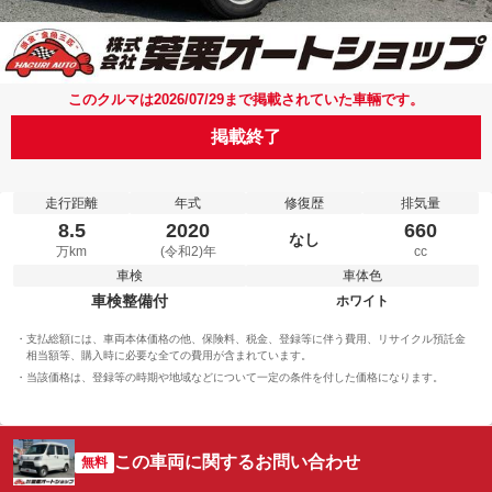
このクルマは2026/07/29まで掲載されていた車輛です。
掲載終了
走行距離
年式
修復歴
排気量
8.5
2020
660
なし
万km
(令和2)年
cc
車検
車体色
車検整備付
ホワイト
支払総額には、車両本体価格の他、保険料、税金、登録等に伴う費用、リサイクル預託金
相当額等、購入時に必要な全ての費用が含まれています。
当該価格は、登録等の時期や地域などについて一定の条件を付した価格になります。
この車両に関するお問い合わせ
無料