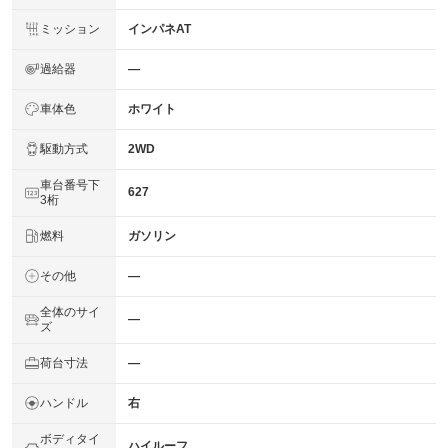
ミッション
インパネAT
過給器
―
車体色
ホワイト
駆動方式
2WD
車台番号下
627
3桁
燃料
ガソリン
その他
―
全体のサイ
―
ズ
荷台寸法
―
ハンドル
右
ボディタイ
ハイルーフ