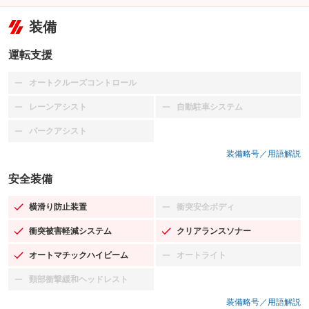
装備
運転支援
オートクルーズコントロール
：装備なし
レーンアシスト
自動駐車システム
：装備なし
：装備なし
パークアシスト
：装備なし
装備略号／用語解説
安全装備
横滑り防止装置
衝突安全ボディ
：装備あり
：装備なし
衝突被害軽減システム
クリアランスソナー
：装備あり
：装備あり
オートマチックハイビーム
オートライト
：装備あり
：装備なし
頸部衝撃緩和ヘッドレスト
：装備なし
装備略号／用語解説