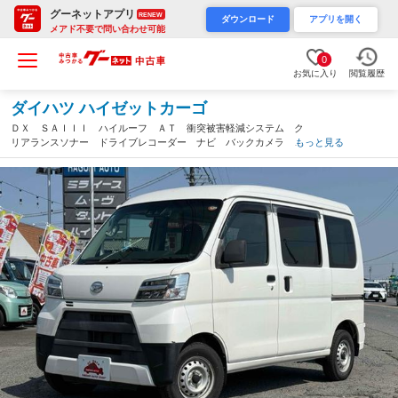
グーネットアプリ
RENEW
ダウンロード
アプリを開く
メアド不要で問い合わせ可能
0
お気に入り
閲覧履歴
ダイハツ ハイゼットカーゴ
ＤＸ ＳＡＩＩＩ ハイルーフ ＡＴ 衝突被害軽減システム ク
リアランスソナー ドライブレコーダー ナビ バックカメラ 両
もっと見る
側スライドドア キーレスエントリー アイドリングストップ オ
ートマチックハイビーム ＡＢＳ（愛知県）