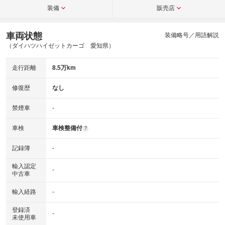
装備
販売店
車両状態
装備略号／用語解説
（ダイハツハイゼットカーゴ 愛知県）
走行距離
8.5万km
修復歴
なし
禁煙車
-
車検
車検整備付
?
記録簿
-
輸入認定
-
中古車
輸入経路
-
登録済
-
未使用車