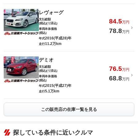
レヴォーグ
支払総額
84.5
万円
(税込)(リ済込)
車両本体価格
78.8
万円
(税込)
2016(平成28)年
年式
11.2万km
走行
デミオ
支払総額
76.5
万円
(税込)(リ済込)
車両本体価格
68.8
万円
(税込)
2015(平成27)年
年式
5.1万km
走行
この販売店の在庫一覧を見る
探している条件に近いクルマ