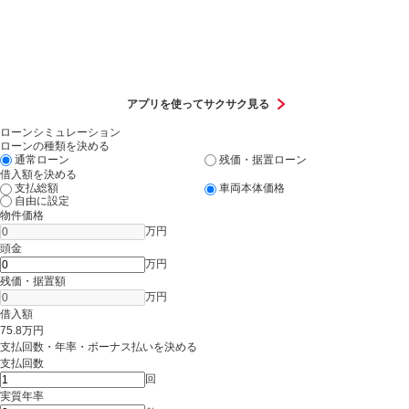
アプリを使ってサクサク見る
ローンシミュレーション
ローンの種類を決める
通常ローン
残価・据置ローン
借入額を決める
支払総額
車両本体価格
自由に設定
物件価格
万円
頭金
万円
残価・据置額
万円
借入額
75.8
万円
支払回数・年率・ボーナス払いを決める
支払回数
回
実質年率