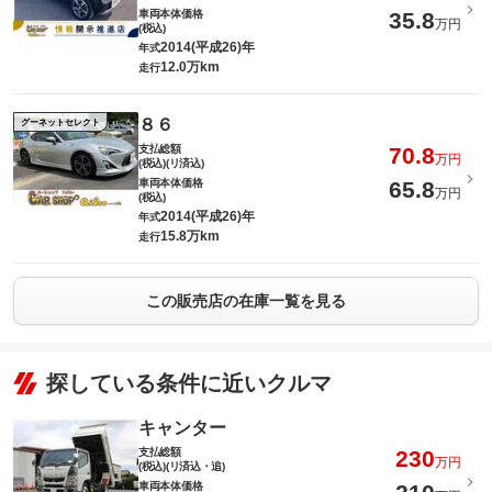
車両本体価格
35.8
万円
(税込)
2014(平成26)年
年式
12.0万km
走行
８６
グーネットセレクト
支払総額
70.8
万円
(税込)(リ済込)
車両本体価格
65.8
万円
(税込)
2014(平成26)年
年式
15.8万km
走行
この販売店の在庫一覧を見る
探している条件に近いクルマ
キャンター
支払総額
230
万円
(税込)(リ済込・追)
車両本体価格