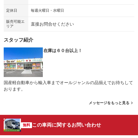
シートエアコン
全周囲カメラ
：装備なし
：装備なし
定休日
毎週火曜日・水曜日
サイドカメラ
ルーフレール
：装備なし
：装備なし
販売可能エ
直接お問合せください
リア
エアサスペンション
ヘッドライトウォッシャー
：装備なし
：装備なし
スタッフ紹介
装備略号／用語解説
在庫は６０台以上！
国産軽自動車から輸入車までオールジャンルの品揃えでお待ちして
おります。
メッセージをもっと見る
この車両に関するお問い合わせ
無料