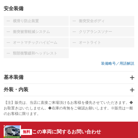
安全装備
横滑り防止装置
衝突安全ボディ
：装備なし
：装備なし
衝突被害軽減システム
クリアランスソナー
：装備なし
：装備なし
オートマチックハイビーム
オートライト
：装備なし
：装備なし
頸部衝撃緩和ヘッドレスト
：装備なし
装備略号／用語解説
基本装備
エアバッグ：運転席
外装・内装
：装備あり
スライドドア
カーナビ
：装備なし
：装備なし
【注】販売は、当店に直接ご来場頂けるお客様を優先させていただきます。◆
お取置きはいたしません。◆在庫の有無をご確認お願いします。※販売は一般
サンルーフ
ABS
TV
：装備なし
：装備あり
：装備なし
のお客様に限ります。
エアコン
Wエアコン
オーディオ
：装備あり
：装備なし
：装備なし
この車両に関するお問い合わせ
リフトアップ
パワーステアリング
無料
ビジュアル
：装備なし
：装備あり
：装備なし