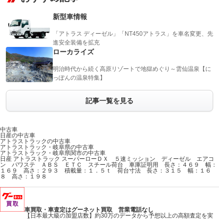
新型車情報
「アトラス ディーゼル」「NT450アトラス」を車名変更、先
進安全装備を拡充
ローカライズ
明治時代から続く高原リゾートで地獄めぐり～雲仙温泉【に
っぽんの温泉特集】
記事一覧を見る
中古車
日産の中古車
アトラストラックの中古車
アトラストラック・岐阜県の中古車
アトラストラック・岐阜県関市の中古車
日産 アトラストラック スーパーローＤＸ ５速ミッション ディーゼル エアコ
ン パワステ ＡＢＳ ＥＴＣ スチール荷台 車庫証明用 長さ：４６９ 幅：
１６９ 高さ：２９３ 積載量：１．５ｔ 荷台寸法 長さ：３１５ 幅：１６
８ 高さ：１９８
車買取・車査定はグーネット買取 営業電話なし
【日本最大級の加盟店数】約30万のデータから予想以上の高額査定を実