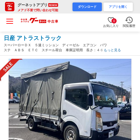
グーネットアプリ
RENEW
ダウンロード
アプリを開く
メアド不要で問い合わせ可能
0
お気に入り
閲覧履歴
日産 アトラストラック
スーパーローＤＸ ５速ミッション ディーゼル エアコン パワ
ステ ＡＢＳ ＥＴＣ スチール荷台 車庫証明用 長さ：４６
もっと見る
９ 幅：１６９ 高さ：２９３ 積載量：１．５ｔ 荷台寸法 長
さ：３１５ 幅：１６８ 高さ：１９８（岐阜県）