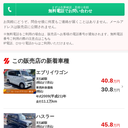
まずは在庫確認・見積り依頼
無料電話でお問い合わせ
お気軽にどうぞ。問合せ後に何度もご連絡が届くことはありません。メールア
ドレスは販売店に公開されません。
※無料電話をご利用の場合は、販売店へお客様の電話番号が通知されます。無料電話
番号ご利用の際の注意点は
こちら
IP電話、ひかり電話からはご利用いただけません。
この販売店の新着車種
エブリイワゴン
支払総額
40.8
万円
(税込)(リ済込)
車両本体価格
30.8
万円
(税込)
2009(平成21)年
年式
11.1万km
走行
ハスラー
支払総額
45.8
万円
(税込)(リ済込)