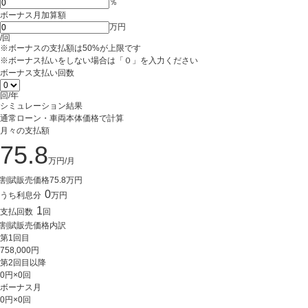
％
ボーナス月加算額
万円
/回
※ボーナスの支払額は50%が上限です
※ボーナス払いをしない場合は「０」を入力ください
ボーナス支払い回数
回/年
シミュレーション結果
通常ローン・車両本体価格で計算
月々の支払額
75.8
万円/月
割賦販売価格
75.8
万円
0
うち利息分
万円
1
支払回数
回
割賦販売価格内訳
第1回目
758,000
円
第2回目以降
0
円×
0
回
ボーナス月
0
円×
0
回