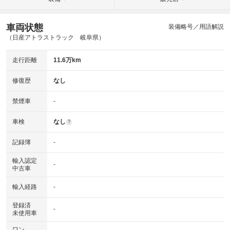
車両状態
装備略号／用語解説
（日産アトラストラック 岐阜県）
走行距離
11.6万km
修復歴
なし
禁煙車
-
車検
なし
?
記録簿
-
輸入認定
-
中古車
輸入経路
-
登録済
-
未使用車
ワン