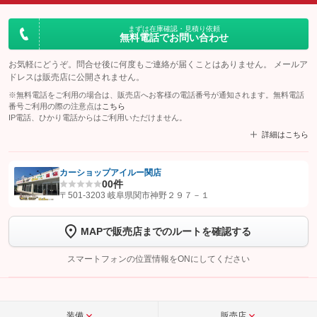
まずは在庫確認・見積り依頼
無料電話でお問い合わせ
お気軽にどうぞ。問合せ後に何度もご連絡が届くことはありません。 メールア
ドレスは販売店に公開されません。
※無料電話をご利用の場合は、販売店へお客様の電話番号が通知されます。無料電話
番号ご利用の際の注意点は
こちら
IP電話、ひかり電話からはご利用いただけません。
詳細はこちら
カーショップアイルー関店
0
0件
【STEP1】
認証画面でグーネットを友だち追加してから「許可する」ボタンを押します
〒501-3203 岐阜県関市神野２９７－１
【STEP2】
トーク画面で
ボタンをタップして問い合わせを
完了してください。
MAPで販売店までのルートを確認する
こちら
スマートフォンの位置情報をONにしてください
装備
販売店