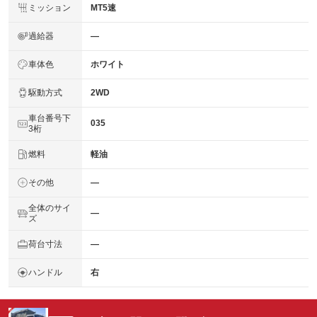
ミッション
MT5速
過給器
―
車体色
ホワイト
駆動方式
2WD
車台番号下
035
3桁
燃料
軽油
その他
―
全体のサイ
―
ズ
荷台寸法
―
ハンドル
右