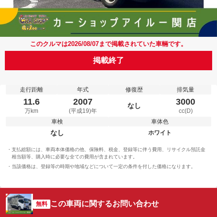
このクルマは2026/08/07まで掲載されていた車輛です。
掲載終了
走行距離
年式
修復歴
排気量
11.6
2007
3000
なし
万km
(平成19)年
cc(D)
車検
車体色
なし
ホワイト
支払総額には、車両本体価格の他、保険料、税金、登録等に伴う費用、リサイクル預託金
相当額等、購入時に必要な全ての費用が含まれています。
当該価格は、登録等の時期や地域などについて一定の条件を付した価格になります。
この車両に関するお問い合わせ
無料