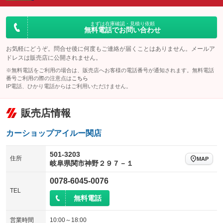
ダウンヒルアシストコントロール
アルミホイール
：装備なし
：装備なし
パワーウィンドウ
盗難防止システム
まずは在庫確認・見積り依頼
革シート
ハーフレザーシート
：装備あり
：装備なし
無料電話でお問い合わせ
：装備なし
：装備なし
アイドリングストップ
ドライブレコーダー
キーレス
LEDヘッドランプ
：装備なし
：装備なし
：装備なし
：装備なし
お気軽にどうぞ。問合せ後に何度もご連絡が届くことはありません。メールア
ドレスは販売店に公開されません。
USB入力端子
Bluetooth接続
HID(キセノンライト)
ポータブルナビ
：装備なし
：装備なし
：装備なし
：装備なし
※無料電話をご利用の場合は、販売店へお客様の電話番号が通知されます。無料電話
100V電源
クリーンディーゼル
番号ご利用の際の注意点は
こちら
バックカメラ
ETC
：装備なし
：装備なし
：装備なし
：装備なし
IP電話、ひかり電話からはご利用いただけません。
センターデフロック
エアロ
スマートキー
：装備なし
：装備なし
：装備なし
販売店情報
レンタカーアップ
展示・試乗車
ローダウン
ランフラットタイヤ
：装備なし
：装備なし
：装備なし
：装備なし
電動格納ミラー
パワーシート
3列シート
：装備なし
カーショップアイルー関店
：装備なし
：装備なし
装備略号／用語解説
ベンチシート
フルフラットシート
：装備なし
：装備なし
501-3203
住所
MAP
岐阜県関市神野２９７－１
チップアップシート
オットマン
：装備なし
：装備なし
0078-6045-0076
電動格納サードシート
シートヒーター
：装備なし
：装備なし
TEL
無料電話
ウォークスルー
後席モニター
：装備なし
：装備なし
電動リアゲート
フロントカメラ
営業時間
10:00～18:00
：装備なし
：装備なし