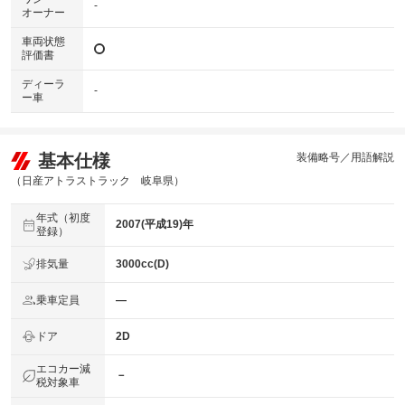
-
オーナー
車両状態
評価書
ディーラ
-
ー車
基本仕様
装備略号／用語解説
（日産アトラストラック 岐阜県）
年式（初度
2007(平成19)年
登録）
排気量
3000cc(D)
乗車定員
―
ドア
2D
エコカー減
－
税対象車