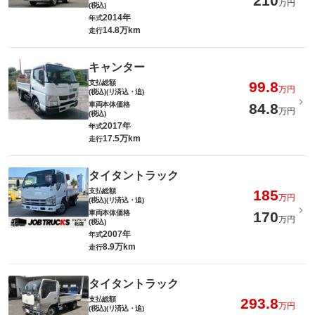
210
万円
(税込)
2014年
年式
14.8万km
走行
キャンター
支払総額
99.8
万円
(税込)(リ済込・追)
車両本体価格
84.8
万円
(税込)
2017年
年式
17.5万km
走行
タイタントラック
支払総額
185
万円
(税込)(リ済込・追)
車両本体価格
170
万円
(税込)
2007年
年式
8.9万km
走行
タイタントラック
支払総額
293.8
万円
(税込)(リ済込・追)