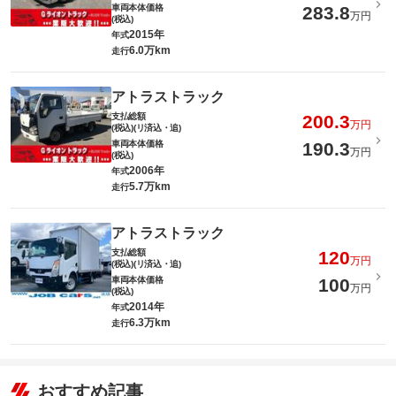
車両本体価格
283.8
万円
(税込)
2015年
年式
6.0万km
走行
アトラストラック
支払総額
200.3
万円
(税込)(リ済込・追)
車両本体価格
190.3
万円
(税込)
2006年
年式
5.7万km
走行
アトラストラック
支払総額
120
万円
(税込)(リ済込・追)
車両本体価格
100
万円
(税込)
2014年
年式
6.3万km
走行
おすすめ記事