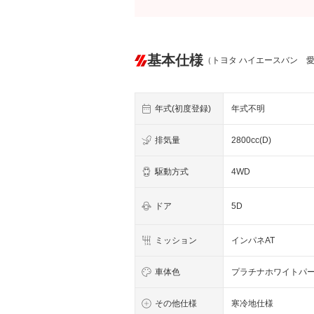
基本仕様
（トヨタ ハイエースバン 
年式(初度登録)
年式不明
排気量
2800cc(D)
駆動方式
4WD
ドア
5D
ミッション
インパネAT
車体色
プラチナホワイトパ
その他仕様
寒冷地仕様