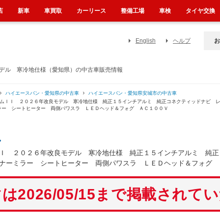
店
新車
車買取
カーリース
整備工場
車検
タイヤ交換
English
ヘルプ
お
モデル 寒冷地仕様（愛知県）の中古車販売情報
ハイエースバン・愛知県の中古車
ハイエースバン・愛知県安城市の中古車
イムＩＩ ２０２６年改良モデル 寒冷地仕様 純正１５インチアルミ 純正コネクティッドナビ 
ラー シートヒーター 両側パワスラ ＬＥＤヘッド＆フォグ ＡＣ１００Ｖ
ン
Ｉ ２０２６年改良モデル 寒冷地仕様 純正１５インチアルミ 純正
ナーミラー シートヒーター 両側パワスラ ＬＥＤヘッド＆フォグ 
は2026/05/15まで掲載されて