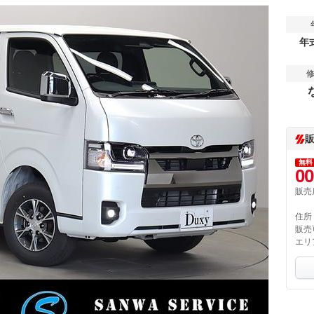
年
無料
00
販売
住所
販売
エリ