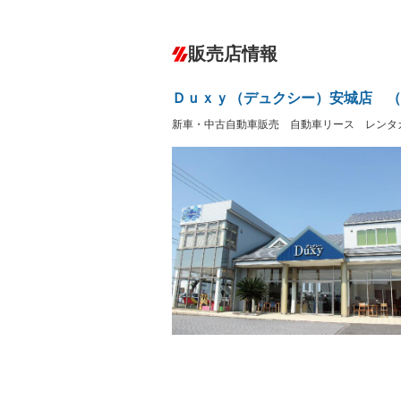
ABS
エアコン
カーナビ：メモリーナビ他
ダウンヒルアシストコントロール
－
販売店情報
オーディオ：ミュージックプレイヤー接
盗難防止システム
アイドリ
－
ヘッドライトウォッシャ
革シート
－
－
Ｄｕｘｙ（デュクシー）安城店 （
ー
Bluetooth接続
100V電源
新車・中古自動車販売 自動車リース レンタ
LEDヘッドランプ
HID(キ
－
レンタカーアップ
展示・試
－
－
ETC
エアロ
－
－
ランフラットタイヤ
パワーシ
－
－
フルフラットシート
チップア
－
シートヒーター
ウォーク
－
フロントカメラ
シートエ
－
ルーフレール
エアサス
－
－