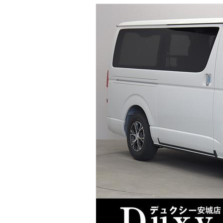
マガジン
車カタログ
自動車ローン
保険
レビュー
価格相場
教習所
用語集