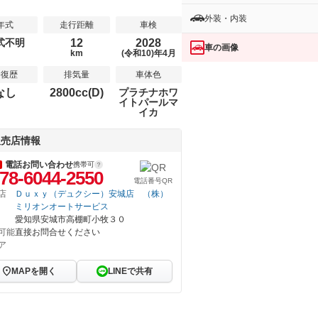
外装・内装
年式
走行距離
車検
式不明
12
2028
車の画像
km
(令和10)年4月
修復歴
排気量
車体色
なし
2800cc(D)
プラチナホワ
イトパールマ
イカ
販売店情報
電話お問い合わせ
携帯可
78-6044-2550
電話番号QR
店
Ｄｕｘｙ（デュクシー）安城店 （株）
ミリオンオートサービス
愛知県安城市高棚町小牧３０
可能
直接お問合せください
ア
MAPを開く
LINEで共有