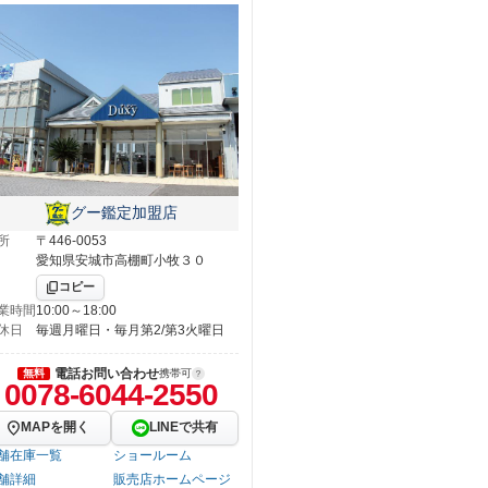
グー鑑定加盟店
所
〒446-0053
愛知県安城市高棚町小牧３０
コピー
業時間
10:00～18:00
休日
毎週月曜日・毎月第2/第3火曜日
電話お問い合わせ
無料
携帯可
0078-6044-2550
MAPを開く
LINEで共有
舗在庫一覧
ショールーム
舗詳細
販売店ホームページ