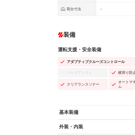
荷台寸法
－
装備
運転支援・安全装備
アダプティブクルーズコントロール
パークアシスト
横滑り防
－
オートマ
クリアランスソナー
ム
基本装備
外装・内装
エアバッグ：運転席/助手席/サイド