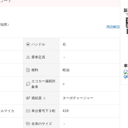
販
愛知県）
用語解説
ハンドル
右
乗車定員
－
車
燃料
軽油
エコカー減税対
○
象車
過給器
ターボチャージャー
ールマイカ
車台番号下３桁
418
全体のサイズ
－