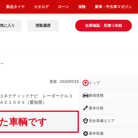
新品タイヤ
カタログ
ローン
保険
新車・中古車マガジン
気に入り
閲覧履歴
在庫確認・見積り依頼
レー
更新 : 2026/05/15
トップ
車両状態
コネクティッドナビ レーダークルコ
ＡＣ１００Ｖ（愛知県）
基本仕様
いた車輌です
安全装備エリア
基本装備