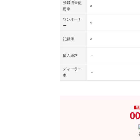
登録済未使
○
用車
ワンオーナ
○
ー
記録簿
○
輸入経路
－
ディーラー
－
車
無
00