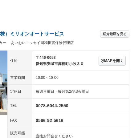
Wエアコン
リフトアップ
－
－
TV：フルセグ
パワーステアリング
パワーウィンドウ
アルミホイール：15イ
続可
－ビジュアル
－
ンチ
ングストップ
ドライブレコーダー
USB入力端子
－
ハーフレザーシート
キーレス
株）ミリオンオートサービス
紹介動画を見る
クリーンディーゼル
センターデフロック
－
－
カー あいおいニッセイ同和損害保険代理店
セノンライト)
ポータブルナビ
バックカメラ
－
乗車
電動格納ミラー
スマートキー
ローダウン
－
〒446-0053
MAPを開く
住所
装備略号／用語解説
愛知県安城市高棚町小牧３０
ート
3列シート
ベンチシート
－
－
営業時間
10:00～18:00
ップシート
オットマン
電動格納サードシート
－
－
スルー
後席モニター
電動リアゲート
－
－
定休日
毎週月曜日・毎月第2/第3火曜日
アコン
全周囲カメラ
サイドカメラ
0078-6044-2550
TEL
ペンション
0566-92-5616
FAX
装備略号／用語解説
販売可能
直接お問合せください