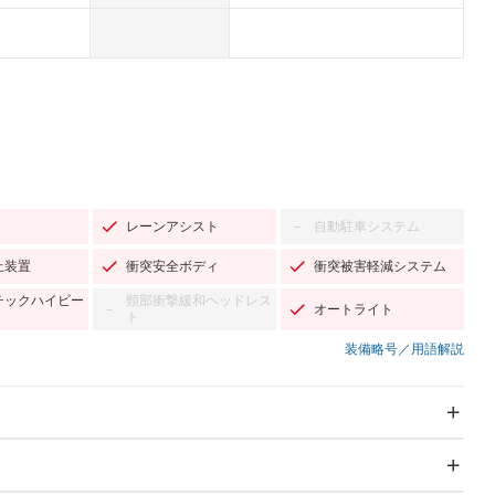
レーンアシスト
自動駐車システム
－
止装置
衝突安全ボディ
衝突被害軽減システム
チックハイビー
頸部衝撃緩和ヘッドレス
オートライト
－
ト
装備略号／用語解説
スライドドア：両面電動
サンルーフ
－