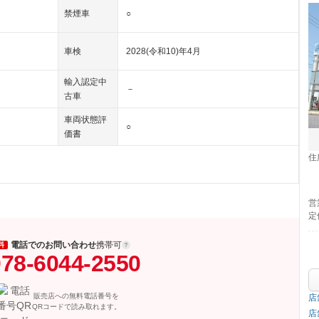
禁煙車
○
車検
2028(令和10)年4月
輸入認定中
－
古車
車両状態評
○
価書
住
営
定
電話でのお問い合わせ
携帯可
料
78-6044-2550
販売店への無料電話番号を
店
QRコードで読み取れます。
店