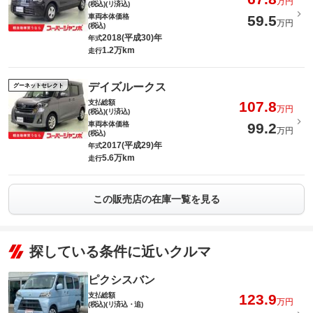
万円
(税込)(リ済込)
車両本体価格
59.5
万円
(税込)
2018(平成30)年
年式
1.2万km
走行
デイズルークス
グーネットセレクト
支払総額
107.8
万円
(税込)(リ済込)
車両本体価格
99.2
万円
(税込)
2017(平成29)年
年式
5.6万km
走行
この販売店の在庫一覧を見る
探している条件に近いクルマ
ピクシスバン
支払総額
123.9
万円
(税込)(リ済込・追)