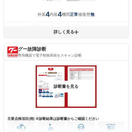
4
4
外装
内装
機関
修復歴
正常
無
気になるキズやヘコミは補修済みですが、小さなキズやヘ
外装
コミが残っています。
詳しく見る
(車両外装)
キズ・へこみについて問い合わせる
内装
グー故障診断
気になる汚れ等が、部分的にあります。
(内装状態)
専用機器で電子制御系統をスキャン診断
主要機関に不具合はありません。
機関
詳細は鑑定書をご確認ください。
修復歴
※グー鑑定は保証サービスではございません。購入時は必ず現車をご確認
診断書を見る
下さい。
※実際にお渡しするコンディションチェックシートにつきましては、形式
および表示項目が異なる場合がございます。
※グー鑑定の評価はあくまでも記載している鑑定日の鑑定結果となりま
す。車両情報等の詳細は各販売店へお問い合わせ下さい。
主要点検項目(例) ※診断結果は診断書からご確認ください