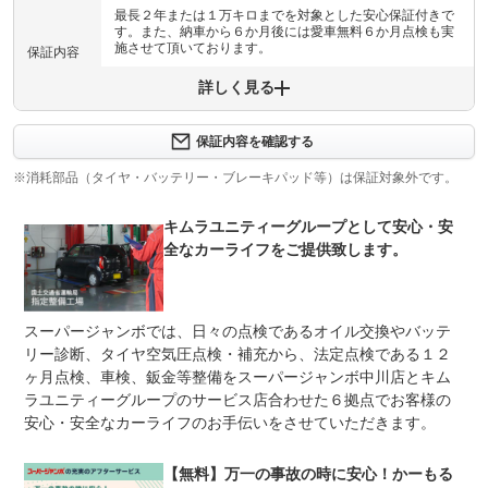
最長２年または１万キロまでを対象とした安心保証付きで
す。また、納車から６か月後には愛車無料６か月点検も実
施させて頂いております。
保証内容
詳しく見る
保証内容について問い合わせる
メーカー保証に記載されている保証範囲に準ずるものとし
保証項目
ます。
保証内容を確認する
※消耗部品（タイヤ・バッテリー・ブレーキパッド等）は保証対象外です。
修理回数
無制限
上限金額
-
キムラユニティーグループとして安心・安
全なカーライフをご提供致します。
免責金
無し
保証修理
-
受付先
スーパージャンボでは、日々の点検であるオイル交換やバッテ
リー診断、タイヤ空気圧点検・補充から、法定点検である１２
整備付 法定12ヶ月または法定24ヶ月点検整備付
法定整備
※車検なし・車検整備付の場合は法定24ヶ月点検整備付
ヶ月点検、車検、鈑金等整備をスーパージャンボ中川店とキム
※商用車は6ヶ月または12ヶ月点検整備付
ラユニティーグループのサービス店合わせた６拠点でお客様の
安心・安全なカーライフのお手伝いをさせていただきます。
お渡し前には、法定点検相当の点検整備を実施致しており
法定整備
ます。また、オイルやバッテリーなど当社基準に満たない
について
部品につきましても、全て交換させて頂いてから、お渡し
【無料】万一の事故の時に安心！かーもる
させて頂いております。