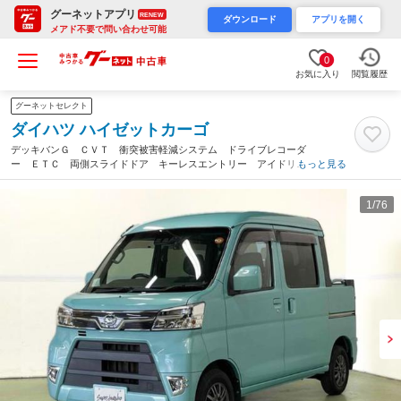
グーネットアプリ
RENEW
ダウンロード
アプリを開く
メアド不要で問い合わせ可能
0
お気に入り
閲覧履歴
グーネットセレクト
ダイハツ ハイゼットカーゴ
デッキバンＧ ＣＶＴ 衝突被害軽減システム ドライブレコーダ
ー ＥＴＣ 両側スライドドア キーレスエントリー アイドリン
もっと見る
グストップ 電動格納ミラー オートマチックハイビーム アルミ
ホイール ＥＳＣ エアコン（愛知県）
1
/76