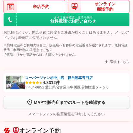
オンライン
来店予約
商談予約
まずは在庫確認・見積り依頼
無料電話でお問い合わせ
お気軽にどうぞ。問合せ後に何度もご連絡が届くことはありません。 メールア
ドレスは販売店に公開されません。
※無料電話をご利用の場合は、販売店へお客様の電話番号が通知されます。無料電話
番号ご利用の際の注意点は
こちら
IP電話、ひかり電話からはご利用いただけません。
詳細はこちら
スーパージャンボ中川店 軽自動車専門店
4.8
312件
【STEP1】
認証画面でグーネットを友だち追加してから「許可する」ボタンを押
〒454-0852 愛知県名古屋市中川区昭和橋通５－５０
します
MAPで販売店までのルートを確認する
【STEP2】
トーク画面で
ボタンをタップして問い合わせを
完了してください。
スマートフォンの位置情報をONにしてください
こちら
オンライン予約