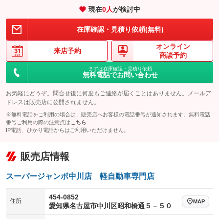
装備略号／用語解説
：装備なし
：装備なし
現在
0
人
が検討中
アイドリングストップ
ドライブレコーダー
キーレス
LEDヘッドランプ
：装備あり
：装備あり
：装備あり
：装備なし
在庫確認・見積り依頼(無料)
USB入力端子
Bluetooth接続
HID(キセノンライト)
ポータブルナビ
：装備なし
：装備なし
：装備なし
：装備なし
オンライン
100V電源
クリーンディーゼル
バックカメラ
ETC
来店予約
：装備なし
：装備なし
：装備なし
：装備あり
商談予約
センターデフロック
エアロ
スマートキー
：装備なし
まずは在庫確認・見積り依頼
：装備なし
：装備なし
無料電話でお問い合わせ
ラジコン付き
フックイン付き
ローダウン
ランフラットタイヤ
：装備なし
：装備なし
：装備なし
：装備なし
お気軽にどうぞ。問合せ後に何度もご連絡が届くことはありません。メールア
アームロール
垂直式
パワーシート
3列シート
：装備なし
：装備なし
ドレスは販売店に公開されません。
：装備なし
：装備なし
※無料電話をご利用の場合は、販売店へお客様の電話番号が通知されます。無料電話
アーム式
後輪ダブル
ベンチシート
フルフラットシート
：装備なし
：装備なし
：装備なし
：装備なし
番号ご利用の際の注意点は
こちら
IP電話、ひかり電話からはご利用いただけません。
三方開
ラッシングレール
チップアップシート
オットマン
：装備なし
：装備なし
：装備なし
：装備なし
サイドドア
三転ダンプ
電動格納サードシート
シートヒーター
：装備なし
：装備なし
販売店情報
：装備なし
：装備なし
荷台幌付き
クラッチレス
ウォークスルー
後席モニター
：装備なし
：装備なし
：装備なし
：装備なし
スーパージャンボ中川店 軽自動車専門店
ヒッチメンバー
坂道発進補助装置
電動リアゲート
フロントカメラ
：装備なし
：装備なし
：装備なし
：装備なし
454-0852
住所
レンタカーアップ
展示・試乗車
MAP
シートエアコン
全周囲カメラ
：装備なし
：装備なし
愛知県名古屋市中川区昭和橋通５－５０
：装備なし
：装備なし
電動格納ミラー