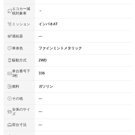
エコカー減
－
税対象車
ミッション
インパネAT
過給器
―
車体色
ファインミントメタリック
駆動方式
2WD
車台番号下
336
3桁
燃料
ガソリン
その他
―
全体のサイ
―
ズ
荷台寸法
―