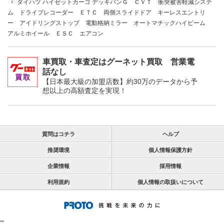
ダイハツ ハイゼットカーゴ デッキバンＧ ＣＶＴ 衝突被害軽減システ
ム ドライブレコーダー ＥＴＣ 両側スライドドア キーレスエントリ
ー アイドリングストップ 電動格納ミラー オートマチックハイビーム
アルミホイール ＥＳＣ エアコン
車買取・車査定はグーネット買取 営業電
話なし
【日本最大級の加盟店数】約30万のデータから予
想以上の高額査定を実現！
質問はコチラ
ヘルプ
推奨環境
個人情報保護方針
企業情報
採用情報
利用規約
個人情報の取扱いについて
"
"