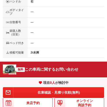
ハンドル
右
ボディタイ
―
プ
分類番号
―
就寝人数
―
（目安）
ベッド付き
―
積載可能量
2t未満
この車両に関するお問い合わせ
無料
現在
0
人
が検討中
在庫確認・見積り依頼(無料)
オンライン
来店予約
商談予約