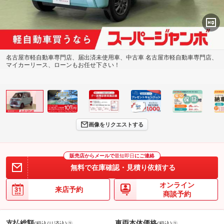
名古屋市軽自動車専門店、届出済未使用車、中古車 名古屋市軽自動車専門店、
マイカーリース、ローンもお任せ下さい！
画像をリクエストする
販売店からメールで
最短即日
にご連絡
無料で在庫確認・見積り依頼する
オンライン
来店予約
商談予約
支払総額
車両本体価格
(税込/リ済込)
(税込)