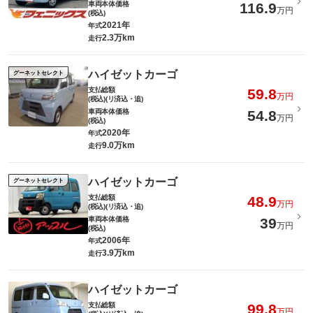
車両本体価格
116.9
万円
(税込)
2021年
年式
2.3万km
走行
ハイゼットカーゴ
グーネットセレクト
支払総額
59.8
万円
(税込)(リ済込・追)
車両本体価格
54.8
万円
(税込)
2020年
年式
9.0万km
走行
ハイゼットカーゴ
グーネットセレクト
支払総額
48.9
万円
(税込)(リ済込・追)
車両本体価格
39
万円
(税込)
2006年
年式
3.9万km
走行
ハイゼットカーゴ
支払総額
99.8
万円