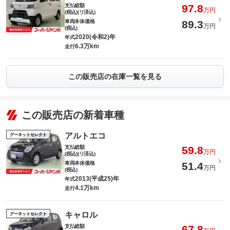
支払総額
97.8
万円
(税込)(リ済込)
車両本体価格
89.3
万円
(税込)
2020(令和2)年
年式
6.3万km
走行
この販売店の在庫一覧を見る
この販売店の新着車種
アルトエコ
グーネットセレクト
支払総額
59.8
万円
(税込)(リ済込)
車両本体価格
51.4
万円
(税込)
2013(平成25)年
年式
4.1万km
走行
キャロル
グーネットセレクト
支払総額
67.8