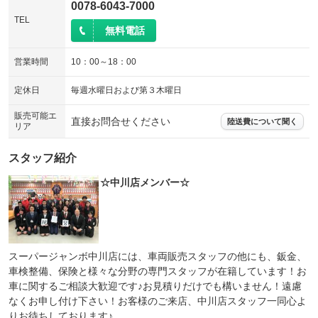
サイドカメラ
ルーフレール
：装備あり
0078-6043-7000
：装備なし
：装備なし
TEL
装備略号／用語解説
エアサスペンション
ヘッドライトウォッシャー
無料電話
：装備なし
：装備なし
装備略号／用語解説
営業時間
10：00～18：00
定休日
毎週水曜日および第３木曜日
販売可能エ
直接お問合せください
陸送費について聞く
リア
スタッフ紹介
☆中川店メンバー☆
スーパージャンボ中川店には、車両販売スタッフの他にも、鈑金、
車検整備、保険と様々な分野の専門スタッフが在籍しています！お
車に関するご相談大歓迎です♪お見積りだけでも構いません！遠慮
なくお申し付け下さい！お客様のご来店、中川店スタッフ一同心よ
りお待ちしております♪