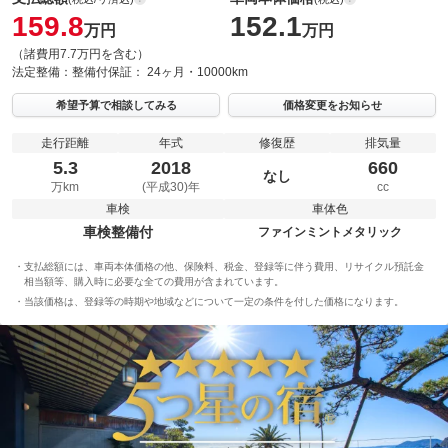
159.8
152.1
万円
万円
（諸費用7.7万円を含む）
法定整備：
整備付
保証：
24ヶ月・10000km
希望予算で相談してみる
価格変更をお知らせ
走行距離
年式
修復歴
排気量
5.3
2018
660
なし
万km
(平成30)年
cc
車検
車体色
車検整備付
ファインミントメタリック
支払総額には、車両本体価格の他、保険料、税金、登録等に伴う費用、リサイクル預託金
相当額等、購入時に必要な全ての費用が含まれています。
当該価格は、登録等の時期や地域などについて一定の条件を付した価格になります。