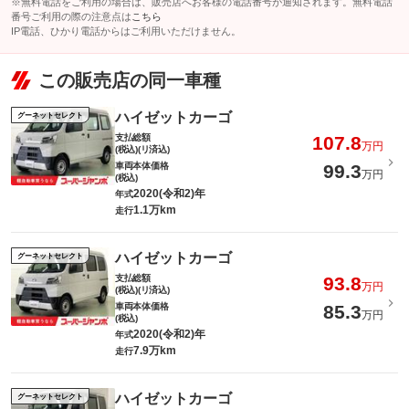
※無料電話をご利用の場合は、販売店へお客様の電話番号が通知されます。無料電話
番号ご利用の際の注意点は
こちら
IP電話、ひかり電話からはご利用いただけません。
この販売店の同一車種
ハイゼットカーゴ
グーネットセレクト
支払総額
107.8
万円
(税込)(リ済込)
車両本体価格
99.3
万円
(税込)
2020(令和2)年
年式
1.1万km
走行
ハイゼットカーゴ
グーネットセレクト
支払総額
93.8
万円
(税込)(リ済込)
車両本体価格
85.3
万円
(税込)
2020(令和2)年
年式
7.9万km
走行
ハイゼットカーゴ
グーネットセレクト