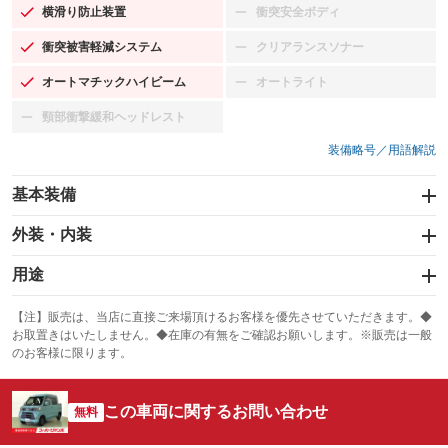
横滑り防止装置
衝突安全ボディ
：装備あり
：装備なし
衝突被害軽減システム
クリアランスソナー
：装備あり
：装備なし
オートマチックハイビーム
オートライト
：装備あり
：装備なし
頸部衝撃緩和ヘッドレスト
：装備なし
装備略号／用語解説
基本装備
エアバッグ：運転席/助手席
外装・内装
：装備あり
スライドドア：両面
カーナビ
：装備あり
用途
：装備なし
サンルーフ
ABS
TV
：装備なし
：装備なし
冷凍（中温 -5℃）
冷凍（低温 -20℃）
：装備なし
：装備なし
：装備なし
【注】販売は、当店に直接ご来場頂けるお客様を優先させていただきます。◆
お取置きはいたしません。◆在庫の有無をご確認お願いします。※販売は一般
エアコン
Wエアコン
オーディオ
：装備あり
：装備なし
冷凍（超低温 -30℃以下）
冷蔵
：装備なし
：装備なし
：装備なし
のお客様に限ります。
リフトアップ
パワーステアリング
ビジュアル
：装備なし
：装備あり
保冷
低床
：装備なし
：装備なし
：装備なし
ダウンヒルアシストコントロール
この車両に関するお問い合わせ
アルミホイール：アルミホイール
：装備なし
無料
全低床（フルフラットロー）
高床
：装備あり
：装備なし
：装備なし
パワーウィンドウ
盗難防止システム
革シート
ハーフレザーシート
：装備あり
：装備なし