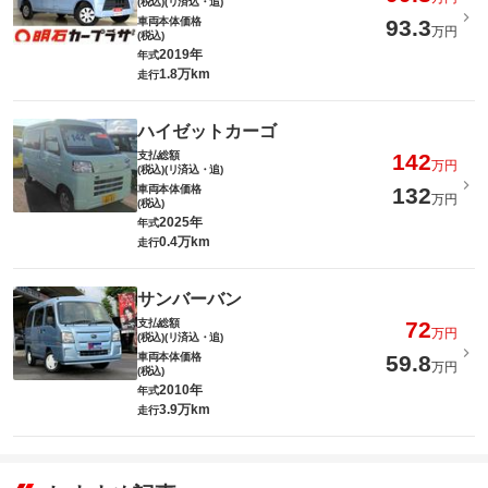
(税込)(リ済込・追)
車両本体価格
93.3
万円
(税込)
2019年
年式
1.8万km
走行
ハイゼットカーゴ
支払総額
142
万円
(税込)(リ済込・追)
車両本体価格
132
万円
(税込)
2025年
年式
0.4万km
走行
サンバーバン
支払総額
72
万円
(税込)(リ済込・追)
車両本体価格
59.8
万円
(税込)
2010年
年式
3.9万km
走行