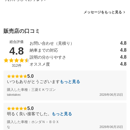
メッセージをもっと見る
販売店の口コミ
総合評価
4.8
お問い合わせ（見積り）
（5点満点中）
4.8
4.8
納車までの対応
4.8
説明の分かりやすさ
4.8
オススメ度
312件
5.0
いつもありがとうございます
もっと見る
購入した車種：三菱ＥＫワゴン
taketakec
2026年06月15日
5.0
明るく良い接客でした。
もっと見る
購入した車種：ホンダＮ－ＢＯＸ
な
2026年06月15日