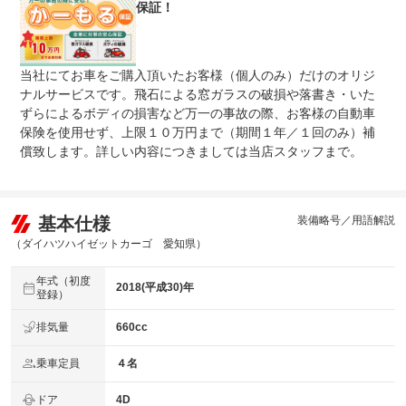
保証！
当社にてお車をご購入頂いたお客様（個人のみ）だけのオリジ
ナルサービスです。飛石による窓ガラスの破損や落書き・いた
ずらによるボディの損害など万一の事故の際、お客様の自動車
保険を使用せず、上限１０万円まで（期間１年／１回のみ）補
償致します。詳しい内容につきましては当店スタッフまで。
基本仕様
装備略号／用語解説
（ダイハツハイゼットカーゴ 愛知県）
年式（初度
2018(平成30)年
登録）
排気量
660cc
乗車定員
４名
ドア
4D