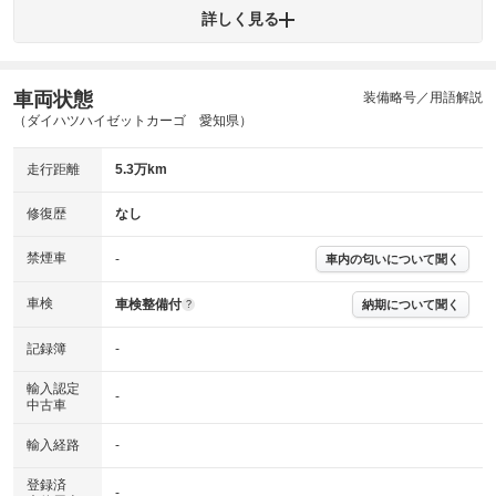
エンジン
トランス
パワー
HV/PHV/EV
詳しく見る
ミッション
ステアリング
車両状態
ABS
エアーバッグ
先進安全装備
その他
装備略号／用語解説
（ダイハツハイゼットカーゴ 愛知県）
※異常がある場合は主要点検項目が赤色になり、異常と表記されます。
※車に装備されていない項目は「-」と表記されます
走行距離
5.3万km
※グー故障診断は保証サービスではございません。購入時は必ず現車をご
確認下さい。
※実際にお渡しする故障診断書につきましては、形式および表示項目が異
修復歴
なし
なる場合がございます。
※グー故障診断書はあくまでも実施時点での診断結果となります。将来に
禁煙車
-
車内の匂いについて聞く
わたり車両状態を担保するものではありませんので、車両情報等の詳細は
各販売店へお問い合わせ下さい。
車検
車検整備付
納期について聞く
?
記録簿
-
輸入認定
-
中古車
輸入経路
-
登録済
-