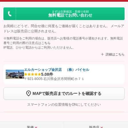
まずは在庫確認・見積り依頼
無料電話でお問い合わせ
お気軽にどうぞ。問合せ後に何度もご連絡が届くことはありません。 メールア
ドレスは販売店に公開されません。
※無料電話をご利用の場合は、販売店へお客様の電話番号が通知されます。無料電話
番号ご利用の際の注意点は
こちら
IP電話、ひかり電話からはご利用いただけません。
詳細はこちら
エルカーショップ金沢店 （株）バイセル
5.0
8件
【STEP1】
認証画面でグーネットを友だち追加してから「許可する」ボタンを押
〒921-8005 石川県金沢市間明町ホ７１
します
MAPで販売店までのルートを確認する
【STEP2】
トーク画面で
ボタンをタップして問い合わせを
完了してください。
スマートフォンの位置情報をONにしてください
こちら
装備
販売店