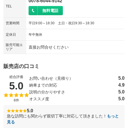
0078-6044-9142
TEL
無料電話
営業時間
平日9:00～18:30 土日・祝日9:30～18:30
定休日
年中無休
販売可能エ
直接お問合せください
リア
販売店の口コミ
総合評価
5.0
お問い合わせ（見積り）
（5点満点中）
5.0
4.9
納車までの対応
5.0
説明の分かりやすさ
5.0
オススメ度
8件
5.0
急な訪問にも関わらず親切丁寧に対応して頂きました！
もっと
見る