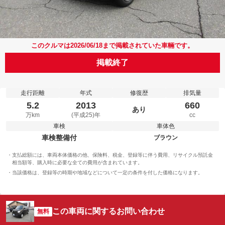
このクルマは2026/06/18まで掲載されていた車輛です。
掲載終了
走行距離
年式
修復歴
排気量
5.2
2013
660
あり
万km
(平成25)年
cc
車検
車体色
車検整備付
ブラウン
支払総額には、車両本体価格の他、保険料、税金、登録等に伴う費用、リサイクル預託金
相当額等、購入時に必要な全ての費用が含まれています。
当該価格は、登録等の時期や地域などについて一定の条件を付した価格になります。
この車両に関するお問い合わせ
無料