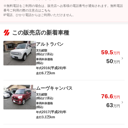
※無料電話をご利用の場合は、販売店へお客様の電話番号が通知されます。無料電話
番号ご利用の際の注意点は
こちら
IP電話、ひかり電話からはご利用いただけません。
この販売店の新着車種
アルトラパン
支払総額
59.5
万円
(税込)(リ済込)
車両本体価格
50
万円
(税込)
2016(平成28)年
年式
6.7万km
走行
ムーヴキャンバス
支払総額
76.6
万円
(税込)(リ済込)
車両本体価格
63
万円
(税込)
2017(平成29)年
年式
3.3万km
走行