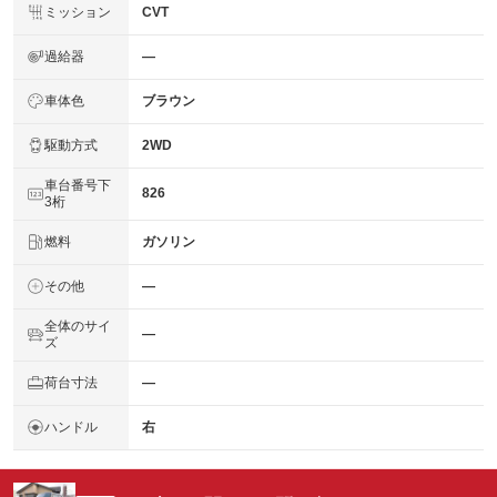
ミッション
CVT
過給器
―
車体色
ブラウン
駆動方式
2WD
車台番号下
826
3桁
燃料
ガソリン
その他
―
全体のサイ
―
ズ
荷台寸法
―
ハンドル
右