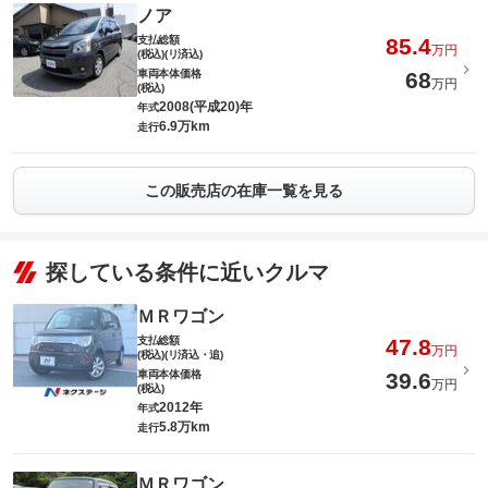
ノア
支払総額
85.4
万円
(税込)(リ済込)
車両本体価格
68
万円
(税込)
2008(平成20)年
年式
6.9万km
走行
この販売店の在庫一覧を見る
探している条件に近いクルマ
ＭＲワゴン
支払総額
47.8
万円
(税込)(リ済込・追)
車両本体価格
39.6
万円
(税込)
2012年
年式
5.8万km
走行
ＭＲワゴン