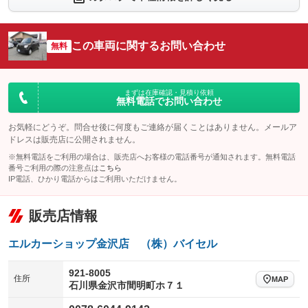
シートエアコン
全周囲カメラ
：装備なし
：装備なし
サイドカメラ
ルーフレール
この車両に関するお問い合わせ
：装備なし
無料
：装備なし
エアサスペンション
ヘッドライトウォッシャー
：装備なし
：装備なし
装備略号／用語解説
まずは在庫確認・見積り依頼
無料電話でお問い合わせ
お気軽にどうぞ。問合せ後に何度もご連絡が届くことはありません。メールア
ドレスは販売店に公開されません。
※無料電話をご利用の場合は、販売店へお客様の電話番号が通知されます。無料電話
番号ご利用の際の注意点は
こちら
IP電話、ひかり電話からはご利用いただけません。
販売店情報
エルカーショップ金沢店 （株）バイセル
921-8005
住所
MAP
石川県金沢市間明町ホ７１