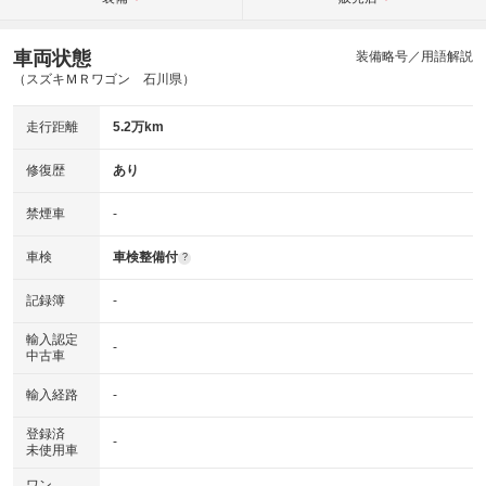
車両状態
装備略号／用語解説
（スズキＭＲワゴン 石川県）
走行距離
5.2万km
修復歴
あり
禁煙車
-
車検
車検整備付
?
記録簿
-
輸入認定
-
中古車
輸入経路
-
登録済
-
未使用車
ワン