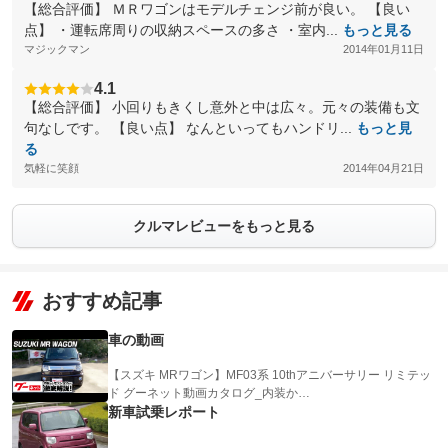
【総合評価】 ＭＲワゴンはモデルチェンジ前が良い。 【良い
点】 ・運転席周りの収納スペースの多さ ・室内...
もっと見る
マジックマン
2014年01月11日
4.1
【総合評価】 小回りもきくし意外と中は広々。元々の装備も文
句なしです。 【良い点】 なんといってもハンドリ...
もっと見
る
気軽に笑顔
2014年04月21日
クルマレビューをもっと見る
おすすめ記事
車の動画
【スズキ MRワゴン】MF03系 10thアニバーサリー リミテッ
ド グーネット動画カタログ_内装か…
新車試乗レポート