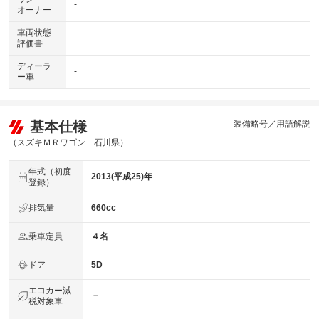
-
オーナー
車両状態
-
評価書
ディーラ
-
ー車
基本仕様
装備略号／用語解説
（スズキＭＲワゴン 石川県）
年式（初度
2013(平成25)年
登録）
排気量
660cc
乗車定員
４名
ドア
5D
エコカー減
－
税対象車