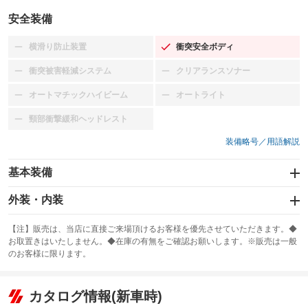
安全装備
横滑り防止装置
衝突安全ボディ
：装備なし
：装備あり
衝突被害軽減システム
クリアランスソナー
：装備なし
：装備なし
オートマチックハイビーム
オートライト
：装備なし
：装備なし
頸部衝撃緩和ヘッドレスト
：装備なし
装備略号／用語解説
基本装備
エアバッグ：運転席/助手席
外装・内装
：装備あり
スライドドア
カーナビ：メモリーナビ他
：装備なし
：装備あり
【注】販売は、当店に直接ご来場頂けるお客様を優先させていただきます。◆
お取置きはいたしません。◆在庫の有無をご確認お願いします。※販売は一般
サンルーフ
ABS
TV：フルセグ
：装備なし
：装備あり
：装備あり
のお客様に限ります。
エアコン
Wエアコン
オーディオ：CDまたはCDチェンジャー
：装備あり
：装備なし
：装備あり
リフトアップ
パワーステアリング
カタログ情報(新車時)
ビジュアル
：装備なし
：装備あり
：装備なし