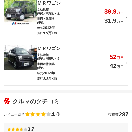
ＭＲワゴン
支払総額
39.9
万円
(税込)(リ済込・追)
車両本体価格
31.9
万円
(税込)
2012年
年式
9.5万km
走行
ＭＲワゴン
支払総額
52
万円
(税込)(リ済込・追)
車両本体価格
42
万円
(税込)
2012年
年式
3.3万km
走行
クルマのクチコミ
4.0
287
レビュー総合
投稿数
3.7