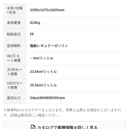
ダウンヒルアシストコントロール
アルミホイール：14インチ
：装備なし
：装備あり
全長×全幅
3395x1475x1625mm
×全高
パワーウィンドウ
盗難防止システム
革シート
ハーフレザーシート
：装備あり
：装備あり
：装備なし
：装備なし
車両重量
810kg
アイドリングストップ
ドライブレコーダー
キーレス
LEDヘッドランプ
：装備あり
：装備なし
：装備あり
：装備なし
USB入力端子
Bluetooth接続
駆動形式
FF
HID(キセノンライト)
ポータブルナビ
：装備あり
：装備なし
：装備なし
：装備なし
100V電源
クリーンディーゼル
バックカメラ
ETC
使用燃料
無鉛レギュラーガソリン
：装備なし
：装備なし
：装備あり
：装備なし
センターデフロック
エアロ
スマートキー
：装備なし
WLTCモ
：装備なし
：装備あり
－km/リットル
ード燃費
レンタカーアップ
展示・試乗車
ローダウン
ランフラットタイヤ
：装備なし
：装備なし
：装備なし
：装備なし
JC08モー
23.0km/リットル
ド燃費
電動格納ミラー
パワーシート
3列シート
：装備あり
：装備なし
：装備なし
10/15モー
装備略号／用語解説
25.5km/リットル
ベンチシート
フルフラットシート
ド燃費
：装備あり
：装備あり
チップアップシート
オットマン
：装備なし
：装備なし
最高出力
54ps(40kW)/6500rpm
電動格納サードシート
シートヒーター
：装備なし
：装備なし
※新車時のカタログデータとなります。実際とは異なる場合がございますの
で、詳細は販売店にご確認ください。
ウォークスルー
後席モニター
：装備なし
：装備なし
電動リアゲート
フロントカメラ
カタログで車種情報を詳しく見る
：装備なし
：装備なし