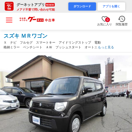
グーネットアプリ
RENEW
ダウンロード
アプリを開く
メアド不要で問い合わせ可能
0
お気に入り
閲覧履歴
スズキ ＭＲワゴン
Ｘ ナビ フルセグ スマートキー アイドリングストップ 電動
格納ミラー ベンチシート ＡＷ プッシュスタート オートエア
もっと見る
コン（石川県）