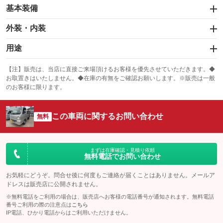
基本装備
エアバッグ：運転席
外装・内装
：装備あり
スライドドア
カーナビ
：装備なし
用途
：装備なし
サンルーフ
ABS
TV
：装備なし
：装備なし
冷凍（中温 -5℃）
冷凍（低温 -20℃）
：装備なし
：装備なし
：装備なし
【注】販売は、当店に直接ご来場頂けるお客様を優先させていただきます。◆
お取置きはいたしません。◆在庫の有無をご確認お願いします。※販売は一般
エアコン
Wエアコン
オーディオ：CDまたはCDチェンジャー
：装備あり
：装備なし
冷凍（超低温 -30℃以下）
冷蔵
：装備あり
：装備なし
：装備なし
のお客様に限ります。
リフトアップ
パワーステアリング
ビジュアル
：装備なし
：装備あり
保冷
低床
：装備なし
：装備なし
：装備なし
ダウンヒルアシストコントロール
この車両に関するお問い合わせ
アルミホイール
：装備なし
無料
全低床（フルフラットロー）
高床
：装備なし
：装備なし
：装備なし
パワーウィンドウ
盗難防止システム
革シート
ハーフレザーシート
：装備なし
：装備なし
装備略号／用語解説
：装備なし
：装備なし
アイドリングストップ
ドライブレコーダー
キーレス
LEDヘッドランプ
まずは在庫確認・見積り依頼
：装備なし
：装備なし
：装備なし
：装備なし
無料電話でお問い合わせ
USB入力端子
Bluetooth接続
HID(キセノンライト)
ポータブルナビ
：装備なし
：装備なし
：装備なし
：装備なし
お気軽にどうぞ。問合せ後に何度もご連絡が届くことはありません。メールア
100V電源
クリーンディーゼル
ドレスは販売店に公開されません。
バックカメラ
ETC
：装備なし
：装備なし
：装備なし
：装備なし
※無料電話をご利用の場合は、販売店へお客様の電話番号が通知されます。無料電話
センターデフロック
エアロ
スマートキー
：装備なし
番号ご利用の際の注意点は
こちら
：装備なし
：装備なし
IP電話、ひかり電話からはご利用いただけません。
ラジコン付き
フックイン付き
ローダウン
ランフラットタイヤ
：装備なし
：装備なし