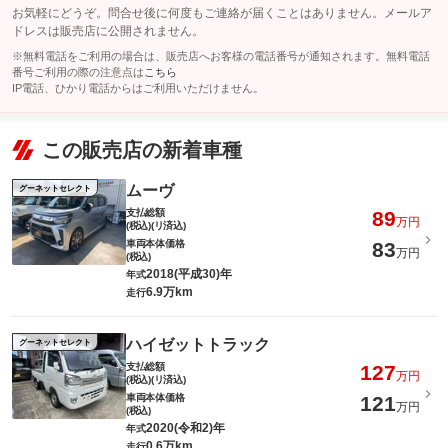
お気軽にどうぞ。問合せ後に何度もご連絡が届くことはありません。メールア
ドレスは販売店に公開されません。
※無料電話をご利用の場合は、販売店へお客様の電話番号が通知されます。無料電話
番号ご利用の際の注意点は
こちら
IP電話、ひかり電話からはご利用いただけません。
この販売店の新着車種
ムーヴ
グーネットセレクト
支払総額
89
万円
(税込)(リ済込)
車両本体価格
83
万円
(税込)
2018(平成30)年
年式
6.9万km
走行
ハイゼットトラック
グーネットセレクト
支払総額
127
万円
(税込)(リ済込)
車両本体価格
121
万円
(税込)
2020(令和2)年
年式
0.6万km
走行