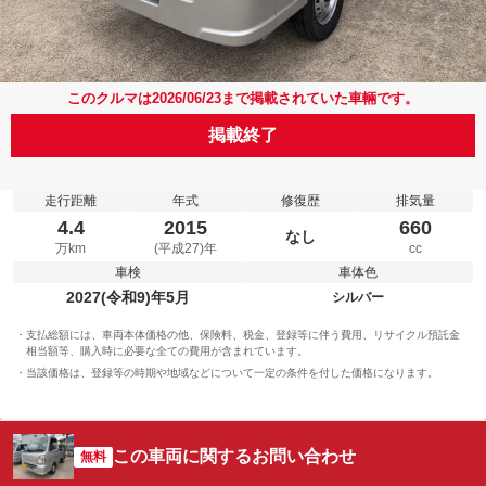
このクルマは2026/06/23まで掲載されていた車輛です。
掲載終了
走行距離
年式
修復歴
排気量
4.4
2015
660
なし
万km
(平成27)年
cc
車検
車体色
2027(令和9)年5月
シルバー
支払総額には、車両本体価格の他、保険料、税金、登録等に伴う費用、リサイクル預託金
相当額等、購入時に必要な全ての費用が含まれています。
当該価格は、登録等の時期や地域などについて一定の条件を付した価格になります。
この車両に関するお問い合わせ
無料