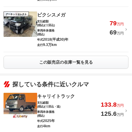
ピクシスメガ
グーネットセレクト
支払総額
79
万円
(税込)(リ済込)
車両本体価格
69
万円
(税込)
2018(平成30)年
年式
9.3万km
走行
この販売店の在庫一覧を見る
探している条件に近いクルマ
キャリイトラック
支払総額
133.8
万円
(税込)(リ済込・追)
車両本体価格
125.6
万円
(税込)
2025年
年式
4km
走行