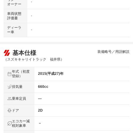
-
オーナー
車両状態
-
評価書
ディーラ
-
ー車
基本仕様
装備略号／用語解説
（スズキキャリイトラック 福井県）
年式（初度
2015(平成27)年
登録）
排気量
660cc
乗車定員
―
ドア
2D
エコカー減
－
税対象車