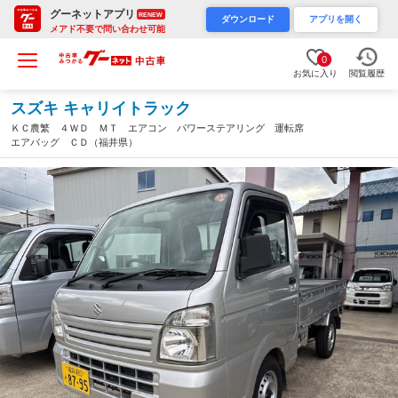
グーネットアプリ
RENEW
ダウンロード
アプリを開く
メアド不要で問い合わせ可能
0
お気に入り
閲覧履歴
スズキ キャリイトラック
ＫＣ農繁 ４ＷＤ ＭＴ エアコン パワーステアリング 運転席
エアバッグ ＣＤ（福井県）