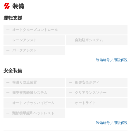
装備
運転支援
オートクルーズコントロール
：装備なし
レーンアシスト
自動駐車システム
：装備なし
：装備なし
パークアシスト
：装備なし
装備略号／用語解説
安全装備
横滑り防止装置
衝突安全ボディ
：装備なし
：装備なし
衝突被害軽減システム
クリアランスソナー
：装備なし
：装備なし
オートマチックハイビーム
オートライト
：装備なし
：装備なし
頸部衝撃緩和ヘッドレスト
：装備なし
装備略号／用語解説