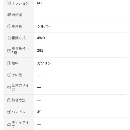
ミッション
MT
過給器
―
車体色
シルバー
駆動方式
4WD
車台番号下
281
3桁
燃料
ガソリン
その他
―
全体のサイ
―
ズ
荷台寸法
―
ハンドル
右
ボディタイ
―
プ