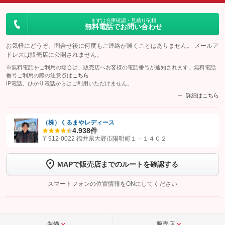
まずは在庫確認・見積り依頼
無料電話でお問い合わせ
お気軽にどうぞ。問合せ後に何度もご連絡が届くことはありません。 メールア
ドレスは販売店に公開されません。
※無料電話をご利用の場合は、販売店へお客様の電話番号が通知されます。無料電話
番号ご利用の際の注意点は
こちら
IP電話、ひかり電話からはご利用いただけません。
詳細はこちら
（株）くるまやレディース
4.9
38件
【STEP1】
認証画面でグーネットを友だち追加してから「許可する」ボタンを押
〒912-0022 福井県大野市陽明町１－１４０２
します
MAPで販売店までのルートを確認する
【STEP2】
トーク画面で
ボタンをタップして問い合わせを
完了してください。
スマートフォンの位置情報をONにしてください
こちら
装備
販売店