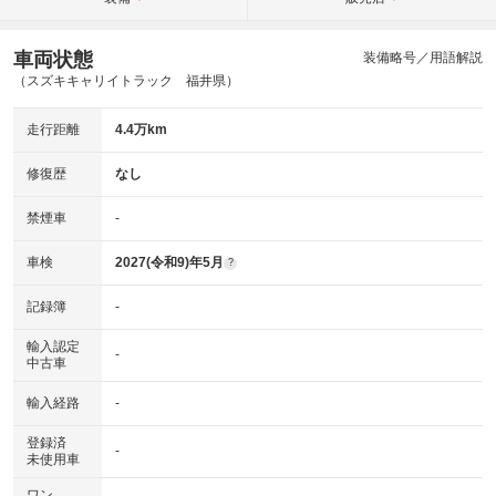
車両状態
装備略号／用語解説
（スズキキャリイトラック 福井県）
走行距離
4.4万km
修復歴
なし
禁煙車
-
車検
2027(令和9)年5月
?
記録簿
-
輸入認定
-
中古車
輸入経路
-
登録済
-
未使用車
ワン