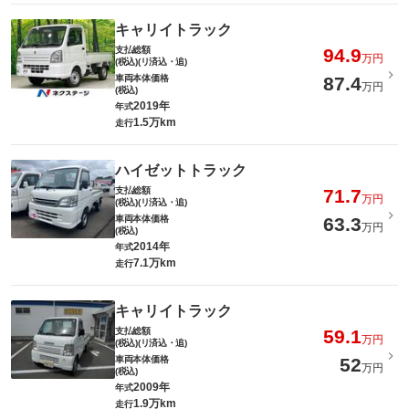
キャリイトラック
支払総額
94.9
万円
(税込)(リ済込・追)
車両本体価格
87.4
万円
(税込)
2019年
年式
1.5万km
走行
ハイゼットトラック
支払総額
71.7
万円
(税込)(リ済込・追)
車両本体価格
63.3
万円
(税込)
2014年
年式
7.1万km
走行
キャリイトラック
支払総額
59.1
万円
(税込)(リ済込・追)
車両本体価格
52
万円
(税込)
2009年
年式
1.9万km
走行