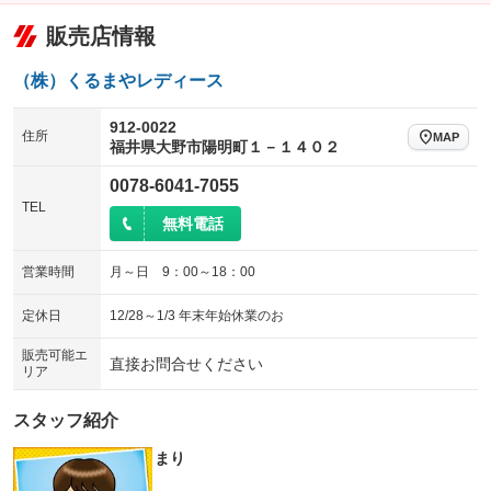
：装備なし
：装備なし
アームロール
垂直式
販売店情報
パワーシート
3列シート
：装備なし
：装備なし
：装備なし
：装備なし
アーム式
後輪ダブル
ベンチシート
フルフラットシート
：装備なし
：装備なし
：装備なし
：装備なし
（株）くるまやレディース
三方開
ラッシングレール
チップアップシート
オットマン
：装備なし
：装備なし
：装備なし
：装備なし
912-0022
住所
MAP
サイドドア
三転ダンプ
福井県大野市陽明町１－１４０２
電動格納サードシート
シートヒーター
：装備なし
：装備なし
：装備なし
：装備なし
荷台幌付き
クラッチレス
0078-6041-7055
ウォークスルー
後席モニター
：装備なし
：装備なし
：装備なし
：装備なし
TEL
ヒッチメンバー
坂道発進補助装置
無料電話
電動リアゲート
フロントカメラ
：装備なし
：装備なし
：装備なし
：装備なし
レンタカーアップ
展示・試乗車
シートエアコン
全周囲カメラ
：装備なし
：装備なし
：装備なし
：装備なし
営業時間
月～日 9：00～18：00
電動格納ミラー
サイドカメラ
ルーフレール
：装備なし
：装備なし
：装備なし
定休日
12/28～1/3 年末年始休業のお
装備略号／用語解説
エアサスペンション
ヘッドライトウォッシャー
：装備なし
：装備なし
販売可能エ
直接お問合せください
リア
装備略号／用語解説
スタッフ紹介
まり