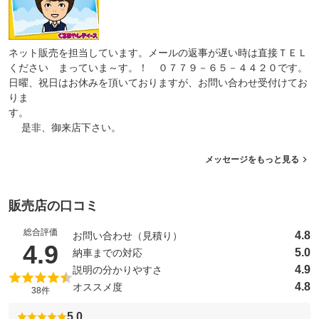
ネット販売を担当しています。メールの返事が遅い時は直接ＴＥＬ
ください まっていま～す。！ ０７７９－６５－４４２０です。
日曜、祝日はお休みを頂いておりますが、お問い合わせ受付けてお
りま
す。
是非、御来店下さい。
メッセージをもっと見る
販売店の口コミ
総合評価
4.8
お問い合わせ（見積り）
（5点満点中）
4.9
5.0
納車までの対応
4.9
説明の分かりやすさ
4.8
オススメ度
38件
5.0