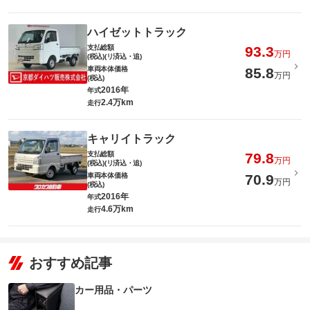
ハイゼットトラック
支払総額
93.3
万円
(税込)(リ済込・追)
車両本体価格
85.8
万円
(税込)
2016年
年式
2.4万km
走行
キャリイトラック
支払総額
79.8
万円
(税込)(リ済込・追)
車両本体価格
70.9
万円
(税込)
2016年
年式
4.6万km
走行
おすすめ記事
カー用品・パーツ