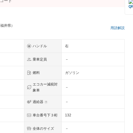
 福井県）
用語解説
ハンドル
右
乗車定員
－
燃料
ガソリン
エコカー減税対
－
象車
過給器
－
車台番号下３桁
132
全体のサイズ
－