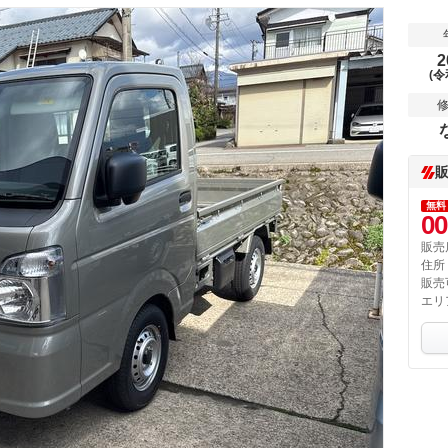
2
(令
無料
00
販売
住所
販売
エリ