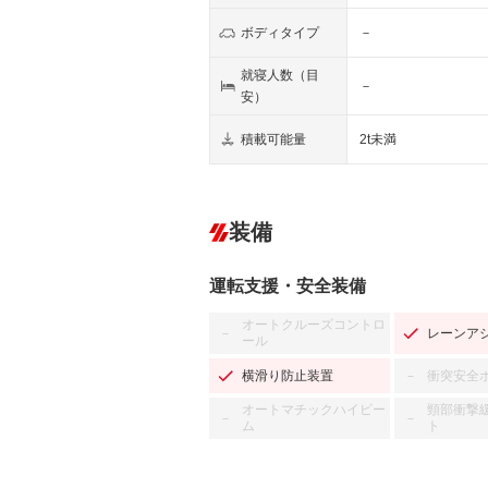
ボディタイプ
－
就寝人数（目
－
安）
積載可能量
2t未満
装備
運転支援・安全装備
オートクルーズコントロ
レーンア
－
ール
横滑り防止装置
衝突安全
－
オートマチックハイビー
頸部衝撃
－
－
ム
ト