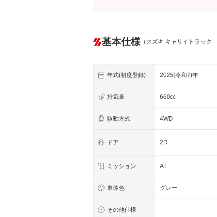
基本仕様
（スズキ キャリイトラック
年式(初度登録)
2025(令和7)年
排気量
660cc
駆動方式
4WD
ドア
2D
ミッション
AT
車体色
グレー
その他仕様
－