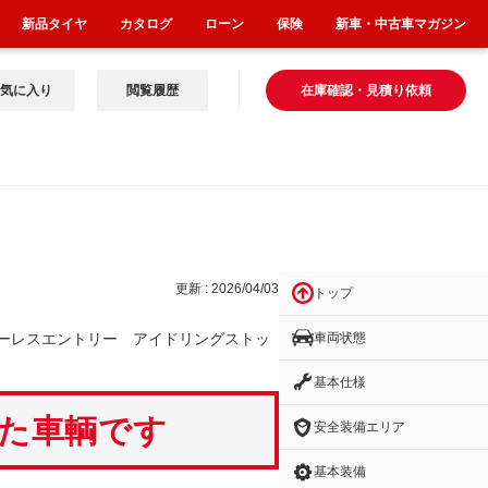
新品タイヤ
カタログ
ローン
保険
新車・中古車マガジン
気に入り
閲覧履歴
在庫確認・見積り依頼
リ
更新 : 2026/04/03
トップ
車両状態
ーレスエントリー アイドリングストッ
基本仕様
いた車輌です
安全装備エリア
基本装備