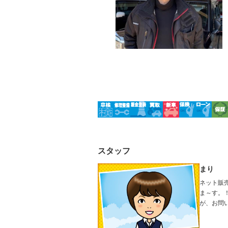
ルーフレール
エアサス
－
－
スタッフ
まり
ネット販
ま～す。
が、
是非