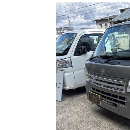
マガジン
車カタログ
自動車ローン
保険
レビュー
価格相場
教習所
用語集