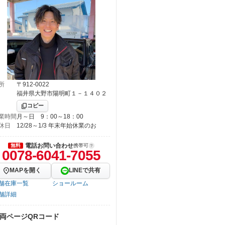
所
〒912-0022
福井県大野市陽明町１－１４０２
コピー
業時間
月～日 9：00～18：00
休日
12/28～1/3 年末年始休業のお
電話お問い合わせ
無料
携帯可
0078-6041-7055
MAPを開く
LINEで共有
舗在庫一覧
ショールーム
舗詳細
両ページQRコード