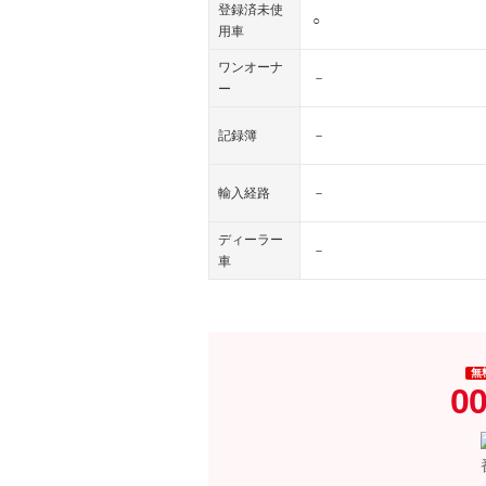
登録済未使
○
用車
ワンオーナ
－
ー
記録簿
－
輸入経路
－
ディーラー
－
車
無
00