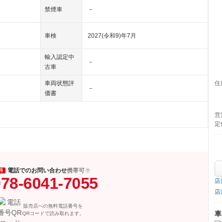
禁煙車
－
車検
2027(令和9)年7月
輸入認定中
－
古車
住
車両状態評
－
価書
営
定
電話でのお問い合わせ
携帯可
料
78-6041-7055
店
店
販売店への無料電話番号を
車
QRコードで読み取れます。