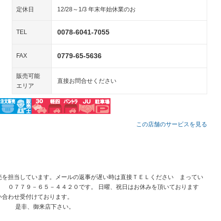
装備略号／用語解説
ペンション
定休日
12/28～1/3 年末年始休業のお
装備略号／用語解説
0078-6041-7055
TEL
0779-65-5636
FAX
販売可能
直接お問合せください
エリア
この店舗のサービスを見る
売を担当しています。メールの返事が遅い時は直接ＴＥＬください まってい
！ ０７７９－６５－４４２０です。 日曜、祝日はお休みを頂いております
お問い合わせ受付けております。
、御来店下さい。