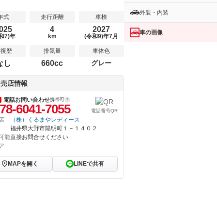
外装・内装
年式
走行距離
車検
025
4
2027
車の画像
和7)年
km
(令和9)年7月
修復歴
排気量
車体色
なし
660cc
グレー
販売店情報
電話お問い合わせ
携帯可
78-6041-7055
電話番号QR
店
（株）くるまやレディース
福井県大野市陽明町１－１４０２
可能
直接お問合せください
ア
MAPを開く
LINEで共有