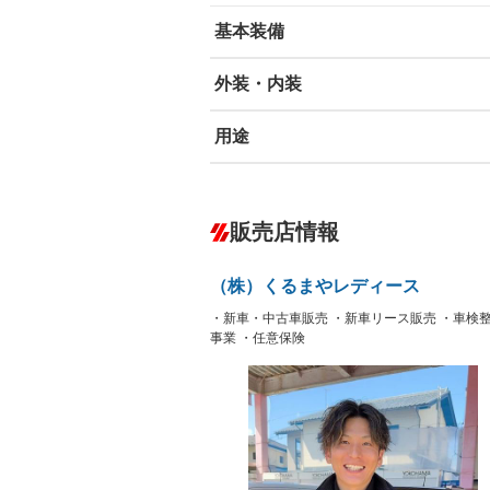
基本装備
外装・内装
エアバッグ：運転席/助手席
ABS
エアコン
－
用途
カーナビ
－
ダウンヒルアシストコントロール
－
オーディオ
－
冷凍（中温 -5℃）
冷凍（低温
－
－
盗難防止システム
アイドリ
－
ヘッドライトウォッシャ
革シート
－
－
販売店情報
ー
保冷
低床
－
－
Bluetooth接続
100V電源
－
－
LEDヘッドランプ
HID(キ
－
－
（株）くるまやレディース
レンタカーアップ
展示・試
－
－
ETC
エアロ
－
－
・新車・中古車販売 ・新車リース販売 ・車検
フックイン付き
アームロ
－
－
事業 ・任意保険
ランフラットタイヤ
パワーシ
－
－
後輪ダブル
三方開
－
－
フルフラットシート
チップア
－
－
三転ダンプ
荷台幌付
－
－
シートヒーター
ウォーク
－
－
坂道発進補助装置
－
フロントカメラ
シートエ
－
－