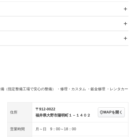
スライドドア
サンルーフ
－
－
Wエアコン
リフトアップ
－
－
TV
－
パワーステアリング
パワーウィンドウ
－ビジュアル
アルミホイール
－
－
冷凍（超低温 -30℃以
 -20℃）
冷蔵
－
－
下）
ングストップ
ドライブレコーダー
USB入力端子
－
－
ハーフレザーシート
キーレス
－
全低床（フルフラットロ
高床
－
－
クリーンディーゼル
センターデフロック
－
－
ー）
セノンライト)
ポータブルナビ
バックカメラ
－
－
乗車
電動格納ミラー
ラジコン付き
－
－
装備略号／用語解説
スマートキー
ローダウン
－
－
整備（指定整備工場で安心の整備） ・修理・カスタム ・鈑金修理 ・レンタカー
ール
垂直式
アーム式
－
－
ート
3列シート
ベンチシート
－
－
ラッシングレール
サイドドア
－
－
ップシート
オットマン
電動格納サードシート
－
－
〒912-0022
MAPを開く
住所
き
クラッチレス
ヒッチメンバー
－
－
福井県大野市陽明町１－１４０２
スルー
後席モニター
電動リアゲート
－
－
営業時間
月～日 9：00～18：00
アコン
全周囲カメラ
サイドカメラ
－
－