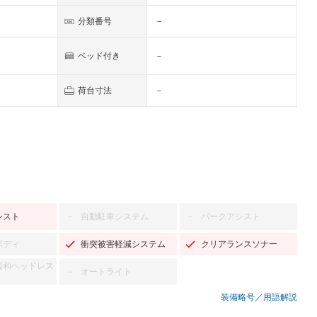
分類番号
－
ベッド付き
－
荷台寸法
－
シスト
自動駐車システム
パークアシスト
－
－
ボディ
衝突被害軽減システム
クリアランスソナー
緩和ヘッドレス
オートライト
－
装備略号／用語解説