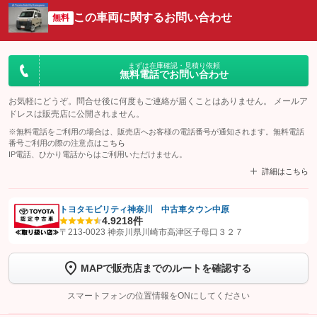
この車両に関するお問い合わせ
無料
まずは在庫確認・見積り依頼
無料電話でお問い合わせ
お気軽にどうぞ。問合せ後に何度もご連絡が届くことはありません。 メールア
ドレスは販売店に公開されません。
※無料電話をご利用の場合は、販売店へお客様の電話番号が通知されます。無料電話
番号ご利用の際の注意点は
こちら
IP電話、ひかり電話からはご利用いただけません。
詳細はこちら
トヨタモビリティ神奈川 中古車タウン中原
4.9
218件
【STEP1】
認証画面でグーネットを友だち追加してから「許可する」ボタンを押
〒213-0023 神奈川県川崎市高津区子母口３２７
します
MAPで販売店までのルートを確認する
【STEP2】
トーク画面で
ボタンをタップして問い合わせを
完了してください。
スマートフォンの位置情報をONにしてください
こちら