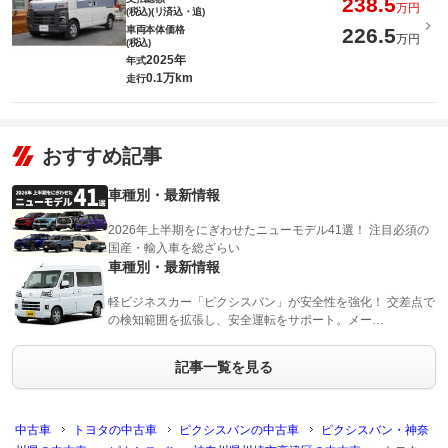
238.5
万円
(税込)(リ済込・追)
車両本体価格
226.5
万円
(税込)
2025年
年式
0.1万km
走行
おすすめ記事
車種別・最新情報
2026年上半期をにぎわせたニューモデル41選！ 注目必須の
国産・輸入車を総ざらい
車種別・最新情報
軽ビジネスカー「ピクシスバン」が安全性を強化！ 交差点で
の検知範囲を拡張し、安全運転をサポート。メー…
記事一覧を見る
中古車
トヨタの中古車
ピクシスバンの中古車
ピクシスバン・神奈