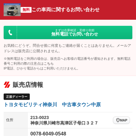
：装備あり
：装備なし
：装備あり
可
この車両に関するお問い合わせ
リフトアップ
パワーステアリング
無料
：装備なし
：装備あり
ビジュアル：-／DVD再生
：装備あり
ダウンヒルアシストコントロール
：装備なし
アルミホイール
：装備なし
パワーウィンドウ
盗難防止システム
まずは在庫確認・見積り依頼
：装備あり
：装備あり
無料電話でお問い合わせ
革シート
ハーフレザーシート
：装備なし
：装備なし
アイドリングストップ
ドライブレコーダー
：装備あり
：装備あり
キーレス
LEDヘッドランプ
お気軽にどうぞ。問合せ後に何度もご連絡が届くことはありません。メールア
：装備あり
：装備なし
ドレスは販売店に公開されません。
USB入力端子
Bluetooth接続
：装備なし
：装備あり
HID(キセノンライト)
ポータブルナビ
：装備なし
：装備なし
※無料電話をご利用の場合は、販売店へお客様の電話番号が通知されます。無料電話
100V電源
クリーンディーゼル
番号ご利用の際の注意点は
こちら
：装備なし
：装備なし
バックカメラ
ETC
：装備あり
：装備あり
IP電話、ひかり電話からはご利用いただけません。
センターデフロック
：装備なし
エアロ
スマートキー
：装備なし
：装備あり
販売店情報
レンタカーアップ
展示・試乗車
：装備なし
：装備あり
ローダウン
ランフラットタイヤ
：装備なし
：装備なし
電動格納ミラー
：装備あり
正規ディーラー
パワーシート
3列シート
：装備なし
：装備なし
トヨタモビリティ神奈川 中古車タウン中原
装備略号／用語解説
ベンチシート
フルフラットシート
：装備なし
：装備なし
213-0023
チップアップシート
オットマン
住所
MAP
：装備なし
：装備なし
神奈川県川崎市高津区子母口３２７
電動格納サードシート
シートヒーター
：装備なし
：装備なし
0078-6049-0548