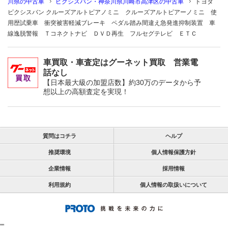
川県の中古車
ピクシスバン・神奈川県川崎市高津区の中古車
トヨタ
ピクシスバン クルーズアルトピアノミニ クルーズアルトピアーノミニ 使
用歴試乗車 衝突被害軽減ブレーキ ペダル踏み間違え急発進抑制装置 車
線逸脱警報 Ｔコネクトナビ ＤＶＤ再生 フルセグテレビ ＥＴＣ
車買取・車査定はグーネット買取 営業電
話なし
【日本最大級の加盟店数】約30万のデータから予
想以上の高額査定を実現！
質問はコチラ
ヘルプ
推奨環境
個人情報保護方針
企業情報
採用情報
利用規約
個人情報の取扱いについて
"
"