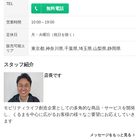
TEL
ウォークスルー
後席モニター
：装備なし
：装備なし
無料電話
電動リアゲート
フロントカメラ
：装備なし
：装備なし
営業時間
10:00～19:00
シートエアコン
全周囲カメラ
：装備なし
：装備なし
定休日
月・火曜日（祝日を除く）
サイドカメラ
ルーフレール
：装備なし
：装備なし
販売可能エ
エアサスペンション
ヘッドライトウォッシャー
東京都,神奈川県,千葉県,埼玉県,山梨県,静岡県
：装備なし
：装備なし
リア
装備略号／用語解説
スタッフ紹介
店長です
モビリティライフ創造企業としての多角的な商品・サービスを開発
し、くるまを中心に広がるお客様の様々なご要望にお応えしていき
ます
メッセージをもっと見る