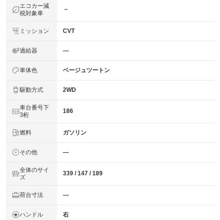
エコカー減
－
税対象車
ミッション
CVT
過給器
―
車体色
ベージュツートン
駆動方式
2WD
車台番号下
186
3桁
燃料
ガソリン
その他
―
全体のサイ
339 / 147 / 189
ズ
荷台寸法
―
ハンドル
右