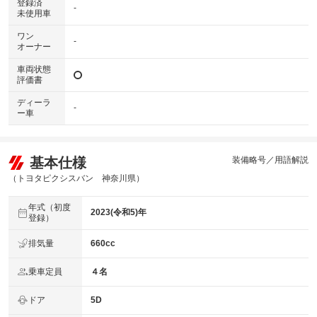
登録済
-
未使用車
ワン
-
オーナー
車両状態
評価書
ディーラ
-
ー車
基本仕様
装備略号／用語解説
（トヨタピクシスバン 神奈川県）
年式（初度
2023(令和5)年
登録）
排気量
660cc
乗車定員
４名
ドア
5D