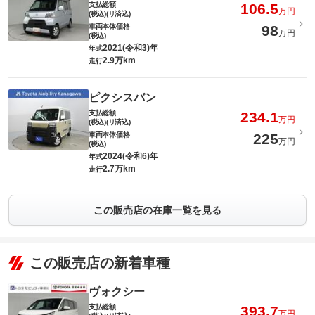
支払総額
106.5
万円
(税込)(リ済込)
車両本体価格
98
万円
(税込)
2021(令和3)年
年式
2.9万km
走行
ピクシスバン
支払総額
234.1
万円
(税込)(リ済込)
車両本体価格
225
万円
(税込)
2024(令和6)年
年式
2.7万km
走行
この販売店の在庫一覧を見る
この販売店の新着車種
ヴォクシー
支払総額
393.7
万円