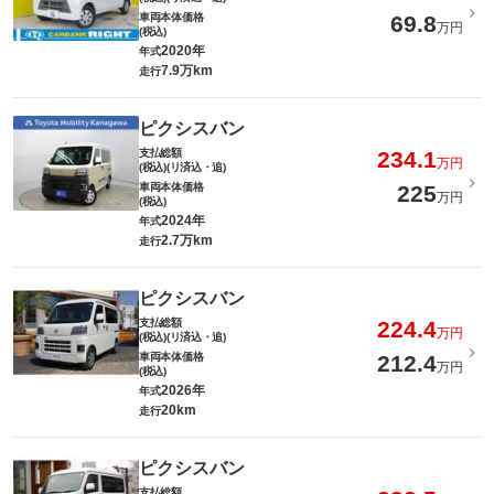
車両本体価格
69.8
万円
(税込)
2020年
年式
7.9万km
走行
ピクシスバン
支払総額
234.1
万円
(税込)(リ済込・追)
車両本体価格
225
万円
(税込)
2024年
年式
2.7万km
走行
ピクシスバン
支払総額
224.4
万円
(税込)(リ済込・追)
車両本体価格
212.4
万円
(税込)
2026年
年式
20km
走行
ピクシスバン
支払総額