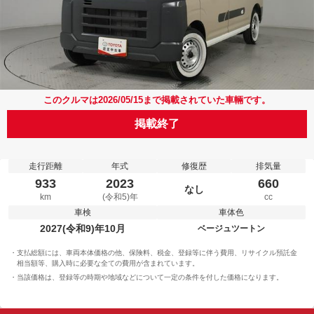
このクルマは2026/05/15まで掲載されていた車輛です。
掲載終了
走行距離
年式
修復歴
排気量
933
2023
660
なし
km
(令和5)年
cc
車検
車体色
2027(令和9)年10月
ベージュツートン
支払総額には、車両本体価格の他、保険料、税金、登録等に伴う費用、リサイクル預託金
相当額等、購入時に必要な全ての費用が含まれています。
当該価格は、登録等の時期や地域などについて一定の条件を付した価格になります。