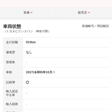
装備
販売店
車両状態
装備略号／用語解説
（トヨタピクシスバン 神奈川県）
走行距離
933km
修復歴
なし
禁煙車
-
車検
2027(令和9)年10月
?
記録簿
輸入認定
-
中古車
輸入経路
-