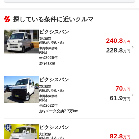
探している条件に近いクルマ
ピクシスバン
支払総額
240.8
万円
(税込)(リ済込・追)
車両本体価格
228.8
万円
(税込)
2026年
年式
41km
走行
ピクシスバン
支払総額
70
万円
(税込)(リ済込・追)
車両本体価格
61.9
万円
(税込)
2022年
年式
メータ交換7.7万km
走行
ピクシスバン
支払総額
82.8
万円
(税込)(リ済込・追)