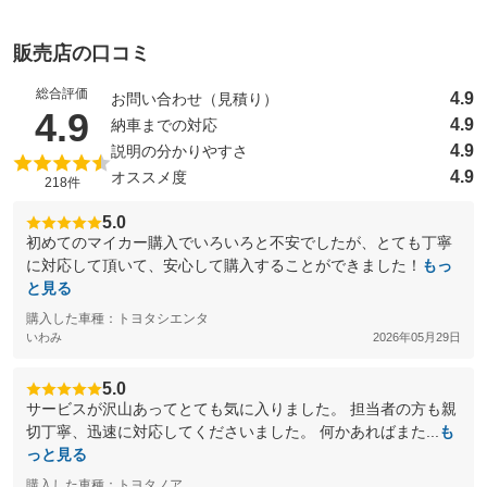
販売店の口コミ
総合評価
4.9
お問い合わせ（見積り）
（5点満点中）
4.9
4.9
納車までの対応
4.9
説明の分かりやすさ
4.9
オススメ度
218件
5.0
初めてのマイカー購入でいろいろと不安でしたが、とても丁寧
に対応して頂いて、安心して購入することができました！
もっ
と見る
購入した車種：トヨタシエンタ
いわみ
2026年05月29日
5.0
サービスが沢山あってとても気に入りました。 担当者の方も親
切丁寧、迅速に対応してくださいました。 何かあればまた...
も
っと見る
購入した車種：トヨタノア