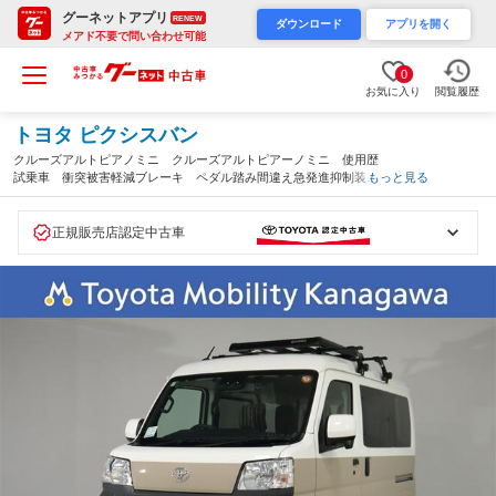
グーネットアプリ
RENEW
ダウンロード
アプリを開く
メアド不要で問い合わせ可能
0
お気に入り
閲覧履歴
トヨタ ピクシスバン
クルーズアルトピアノミニ クルーズアルトピアーノミニ 使用歴
試乗車 衝突被害軽減ブレーキ ペダル踏み間違え急発進抑制装
もっと見る
置 車線逸脱警報 Ｔコネクトナビ ＤＶＤ再生 フルセグテレ
ビ ＥＴＣ（神奈川県）
正規販売店認定中古車