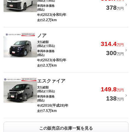
(税込)(リ済込)
車両本体価格
378
万円
(税込)
2023(令和5)年
年式
2.2万km
走行
ノア
支払総額
314.4
万円
(税込)(リ済込)
車両本体価格
300
万円
(税込)
2023(令和5)年
年式
2.3万km
走行
エスクァイア
支払総額
149.8
万円
(税込)(リ済込)
車両本体価格
138
万円
(税込)
2016(平成28)年
年式
7.5万km
走行
この販売店の在庫一覧を見る