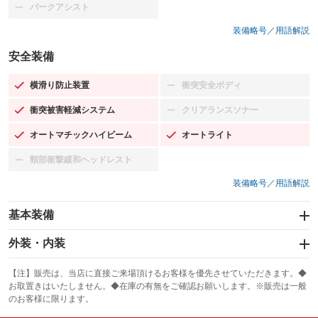
パークアシスト
：装備なし
装備略号／用語解説
安全装備
横滑り防止装置
衝突安全ボディ
：装備あり
：装備なし
衝突被害軽減システム
クリアランスソナー
：装備あり
：装備なし
オートマチックハイビーム
オートライト
：装備あり
：装備あり
頸部衝撃緩和ヘッドレスト
：装備なし
装備略号／用語解説
基本装備
エアバッグ：運転席/助手席
外装・内装
：装備あり
スライドドア：両面電動
カーナビ：メモリーナビ他
：装備あり
：装備あり
【注】販売は、当店に直接ご来場頂けるお客様を優先させていただきます。◆
お取置きはいたしません。◆在庫の有無をご確認お願いします。※販売は一般
サンルーフ
ABS
TV：フルセグ
：装備なし
：装備あり
：装備あり
のお客様に限ります。
エアコン
Wエアコン
オーディオ：CDまたはCDチェンジャー／ミュージックプレイヤー接続