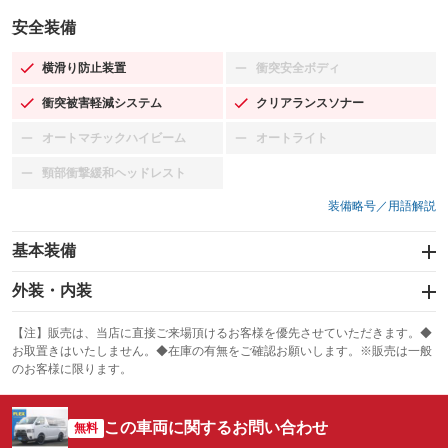
安全装備
横滑り防止装置
衝突安全ボディ
：装備あり
：装備なし
衝突被害軽減システム
クリアランスソナー
：装備あり
：装備あり
オートマチックハイビーム
オートライト
：装備なし
：装備なし
頸部衝撃緩和ヘッドレスト
：装備なし
装備略号／用語解説
基本装備
エアバッグ：運転席/助手席
外装・内装
：装備あり
スライドドア：両面
カーナビ：メモリーナビ他
：装備あり
：装備あり
【注】販売は、当店に直接ご来場頂けるお客様を優先させていただきます。◆
お取置きはいたしません。◆在庫の有無をご確認お願いします。※販売は一般
サンルーフ
ABS
TV：フルセグ
：装備なし
：装備あり
：装備あり
のお客様に限ります。
エアコン
Wエアコン
オーディオ：ミュージックプレイヤー接続可
：装備あり
：装備あり
：装備あり
この車両に関するお問い合わせ
リフトアップ
パワーステアリング
無料
ビジュアル
：装備なし
：装備あり
：装備なし