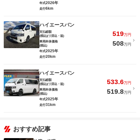
2026年
年式
6km
走行
ハイエースバン
支払総額
519
万円
(税込)(リ済込・追)
車両本体価格
508
万円
(税込)
2025年
年式
20km
走行
ハイエースバン
支払総額
533.6
万円
(税込)(リ済込・追)
車両本体価格
519.8
万円
(税込)
2025年
年式
31km
走行
おすすめ記事