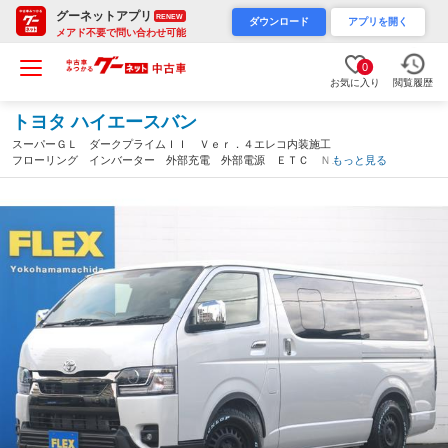
グーネットアプリ
RENEW
ダウンロード
アプリを開く
メアド不要で問い合わせ可能
0
お気に入り
閲覧履歴
トヨタ ハイエースバン
スーパーＧＬ ダークプライムＩＩ Ｖｅｒ．４エレコ内装施工
フローリング インバーター 外部充電 外部電源 ＥＴＣ ＮＣ
もっと見る
－１ １６インチ ダンロップ グラントレック Ｔ－Ｆｏｒｃ
ｅ フロントスポイラー オーバーフェンダー（神奈川県）