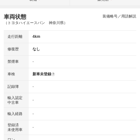
車両状態
装備略号／用語解説
（トヨタハイエースバン 神奈川県）
走行距離
4km
修復歴
なし
禁煙車
-
車検
新車未登録
?
記録簿
-
輸入認定
-
中古車
輸入経路
-
登録済
-
未使用車
ワン