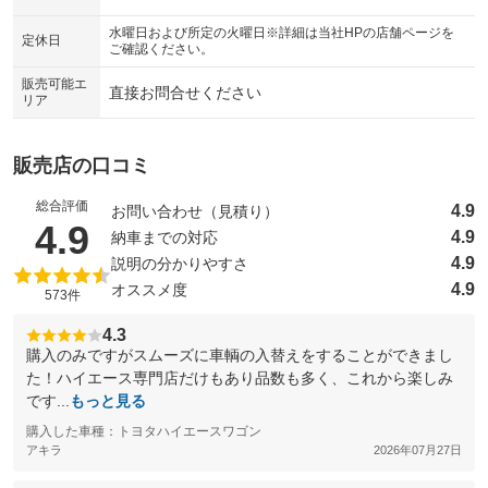
シートエアコン
全周囲カメラ
水曜日および所定の火曜日※詳細は当社HPの店舗ページを
：装備なし
：装備あり
定休日
ご確認ください。
サイドカメラ
ルーフレール
：装備あり
：装備なし
販売可能エ
直接お問合せください
リア
エアサスペンション
ヘッドライトウォッシャー
：装備なし
：装備なし
装備略号／用語解説
販売店の口コミ
総合評価
4.9
お問い合わせ（見積り）
（5点満点中）
4.9
4.9
納車までの対応
4.9
説明の分かりやすさ
4.9
オススメ度
573件
4.3
購入のみですがスムーズに車輌の入替えをすることができまし
た！ハイエース専門店だけもあり品数も多く、これから楽しみ
です...
もっと見る
購入した車種：トヨタハイエースワゴン
アキラ
2026年07月27日