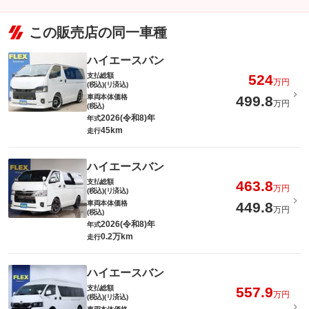
この販売店の同一車種
ハイエースバン
支払総額
524
万円
(税込)(リ済込)
車両本体価格
499.8
万円
(税込)
2026(令和8)年
年式
45km
走行
ハイエースバン
支払総額
463.8
万円
(税込)(リ済込)
車両本体価格
449.8
万円
(税込)
2026(令和8)年
年式
0.2万km
走行
ハイエースバン
支払総額
557.9
万円
(税込)(リ済込)