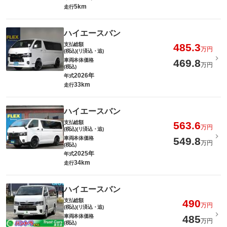
5km
走行
ハイエースバン
支払総額
485.3
万円
(税込)(リ済込・追)
車両本体価格
469.8
万円
(税込)
2026年
年式
33km
走行
ハイエースバン
支払総額
563.6
万円
(税込)(リ済込・追)
車両本体価格
549.8
万円
(税込)
2025年
年式
34km
走行
ハイエースバン
支払総額
490
万円
(税込)(リ済込・追)
車両本体価格
485
万円
(税込)