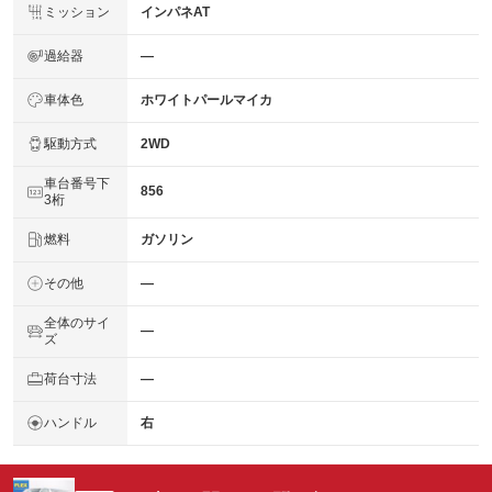
ミッション
インパネAT
過給器
―
車体色
ホワイトパールマイカ
駆動方式
2WD
車台番号下
856
3桁
燃料
ガソリン
その他
―
全体のサイ
―
ズ
荷台寸法
―
ハンドル
右