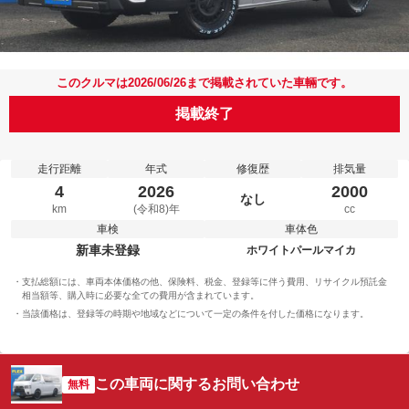
このクルマは2026/06/26まで掲載されていた車輛です。
掲載終了
走行距離
年式
修復歴
排気量
4
2026
2000
なし
km
(令和8)年
cc
車検
車体色
新車未登録
ホワイトパールマイカ
支払総額には、車両本体価格の他、保険料、税金、登録等に伴う費用、リサイクル預託金
相当額等、購入時に必要な全ての費用が含まれています。
当該価格は、登録等の時期や地域などについて一定の条件を付した価格になります。
この車両に関するお問い合わせ
無料