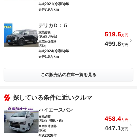
2021(令和3)年
年式
7.9万km
走行
デリカＤ：５
支払総額
519.5
万円
(税込)(リ済込)
車両本体価格
499.8
万円
(税込)
2024(令和6)年
年式
1.6万km
走行
この販売店の在庫一覧を見る
探している条件に近いクルマ
ハイエースバン
支払総額
458.4
万円
(税込)(リ済込・追)
車両本体価格
447.1
万円
(税込)
2026年
年式