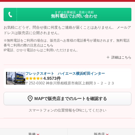
まずは在庫確認・見積り依頼
無料電話でお問い合わせ
お気軽にどうぞ。問合せ後に何度もご連絡が届くことはありません。 メールア
ドレスは販売店に公開されません。
※無料電話をご利用の場合は、販売店へお客様の電話番号が通知されます。無料電話
番号ご利用の際の注意点は
こちら
IP電話、ひかり電話からはご利用いただけません。
詳細はこちら
フレックスオート ハイエース横浜町田インター
4.9
573件
【STEP1】
認証画面でグーネットを友だち追加してから「許可する」ボタンを押
〒252-0302 神奈川県相模原市南区上鶴間３－２－２３
します
MAPで販売店までのルートを確認する
【STEP2】
トーク画面で
ボタンをタップして問い合わせを
完了してください。
スマートフォンの位置情報をONにしてください
こちら
装備
販売店