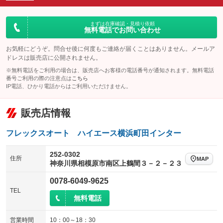
ダウンヒルアシストコントロール
アルミホイール：アルミホイール
：装備なし
：装備あり
パワーウィンドウ
盗難防止システム
まずは在庫確認・見積り依頼
革シート
ハーフレザーシート
：装備あり
：装備あり
無料電話でお問い合わせ
：装備なし
：装備なし
アイドリングストップ
ドライブレコーダー
キーレス
LEDヘッドランプ
：装備なし
：装備なし
：装備あり
：装備あり
お気軽にどうぞ。問合せ後に何度もご連絡が届くことはありません。メールア
ドレスは販売店に公開されません。
USB入力端子
Bluetooth接続
HID(キセノンライト)
ポータブルナビ
：装備なし
：装備なし
：装備なし
：装備なし
※無料電話をご利用の場合は、販売店へお客様の電話番号が通知されます。無料電話
100V電源
クリーンディーゼル
番号ご利用の際の注意点は
こちら
バックカメラ
ETC
：装備なし
：装備なし
：装備あり
：装備あり
IP電話、ひかり電話からはご利用いただけません。
センターデフロック
エアロ
スマートキー
：装備なし
：装備なし
：装備あり
販売店情報
レンタカーアップ
展示・試乗車
ローダウン
ランフラットタイヤ
：装備なし
：装備なし
：装備なし
：装備なし
電動格納ミラー
パワーシート
3列シート
：装備なし
フレックスオート ハイエース横浜町田インター
：装備なし
：装備なし
装備略号／用語解説
ベンチシート
フルフラットシート
：装備なし
：装備なし
252-0302
住所
MAP
神奈川県相模原市南区上鶴間３－２－２３
チップアップシート
オットマン
：装備なし
：装備なし
0078-6049-9625
電動格納サードシート
シートヒーター
：装備なし
：装備あり
TEL
無料電話
ウォークスルー
後席モニター
：装備なし
：装備なし
電動リアゲート
フロントカメラ
営業時間
10：00～18：30
：装備なし
：装備あり