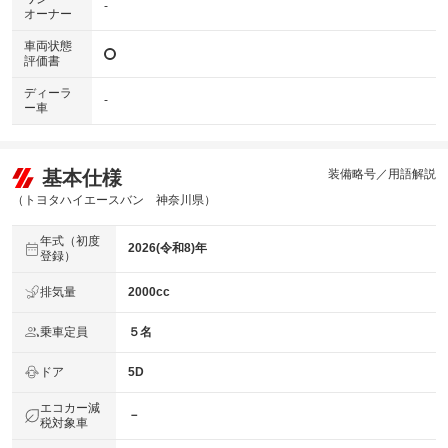
-
オーナー
車両状態
評価書
ディーラ
-
ー車
基本仕様
装備略号／用語解説
（トヨタハイエースバン 神奈川県）
年式（初度
2026(令和8)年
登録）
排気量
2000cc
乗車定員
５名
ドア
5D
エコカー減
－
税対象車