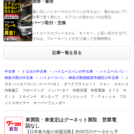
故障・修理
暑い日にハイエースのエアコンが冷えない、風がぬるい??。
仕事で使う車だと、エアコンが効かないのは死活…
パーツ取付・交換
ハイエースのブレーキから「キーキー」と高い音がする??。
それは、ブレーキパッドがすり減って交換時期を…
記事一覧を見る
中古車
トヨタの中古車
ハイエースバンの中古車
ハイエースバン・
神奈川県の中古車
ハイエースバン・神奈川県相模原市南区の中古車
ト
ヨタ ハイエースバン スーパーＧＬ ダークプライムＩＩ Ｖｅｒ．４エレコ
内装施工 フローリング インバーター 外部充電 外部電源 ＥＴＣ Ｎ
Ｃ－１ １６インチ ダンロップ グラントレック Ｔ－Ｆｏｒｃｅ フロ
ントスポイラー オーバーフェンダー
車買取・車査定はグーネット買取 営業電
話なし
【日本最大級の加盟店数】約30万のデータから予