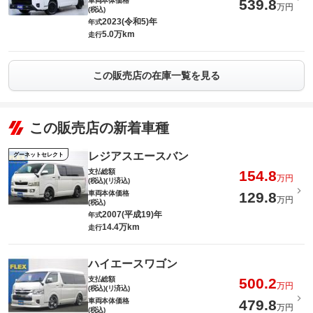
車両本体価格
539.8
万円
(税込)
2023(令和5)年
年式
5.0万km
走行
この販売店の在庫一覧を見る
この販売店の新着車種
レジアスエースバン
グーネットセレクト
支払総額
154.8
万円
(税込)(リ済込)
車両本体価格
129.8
万円
(税込)
2007(平成19)年
年式
14.4万km
走行
ハイエースワゴン
支払総額
500.2
万円
(税込)(リ済込)
車両本体価格
479.8
万円
(税込)