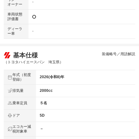
-
オーナー
車両状態
評価書
ディーラ
-
ー車
基本仕様
装備略号／用語解説
（トヨタハイエースバン 埼玉県）
年式（初度
2026(令和8)年
登録）
排気量
2000cc
乗車定員
５名
ドア
5D
エコカー減
－
税対象車