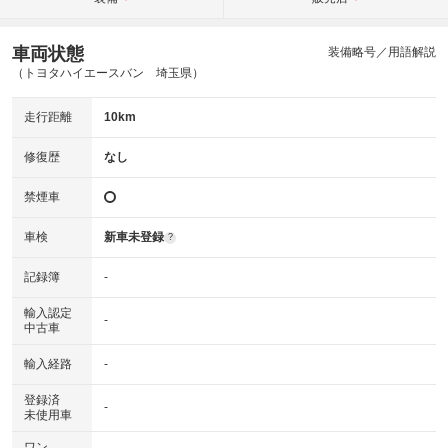
車両状態
装備略号／用語解説
（トヨタハイエースバン 埼玉県）
走行距離
10km
修復歴
なし
禁煙車
車検
新車未登録
?
記録簿
-
輸入認定
-
中古車
輸入経路
-
登録済
-
未使用車
ワン