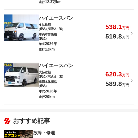
12.3万km
走行
ハイエースバン
支払総額
538.1
万円
(税込)(リ済込・追)
車両本体価格
519.8
万円
(税込)
2026年
年式
12km
走行
ハイエースバン
支払総額
620.3
万円
(税込)(リ済込・追)
車両本体価格
589.8
万円
(税込)
2026年
年式
20km
走行
おすすめ記事
故障・修理