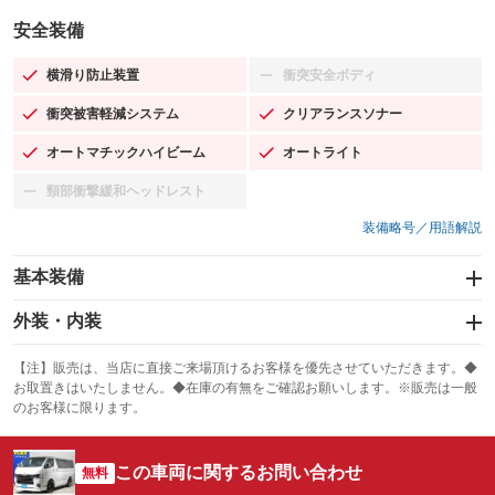
安全装備
横滑り防止装置
衝突安全ボディ
：装備あり
：装備なし
衝突被害軽減システム
クリアランスソナー
：装備あり
：装備あり
オートマチックハイビーム
オートライト
：装備あり
：装備あり
頸部衝撃緩和ヘッドレスト
：装備なし
装備略号／用語解説
基本装備
エアバッグ：運転席/助手席
外装・内装
：装備あり
スライドドア：両面
カーナビ
：装備あり
：装備なし
【注】販売は、当店に直接ご来場頂けるお客様を優先させていただきます。◆
お取置きはいたしません。◆在庫の有無をご確認お願いします。※販売は一般
サンルーフ
ABS
TV：フルセグ
：装備なし
：装備あり
：装備あり
のお客様に限ります。
エアコン
Wエアコン
オーディオ
：装備あり
：装備あり
：装備なし
この車両に関するお問い合わせ
リフトアップ
パワーステアリング
無料
ビジュアル
：装備なし
：装備あり
：装備なし