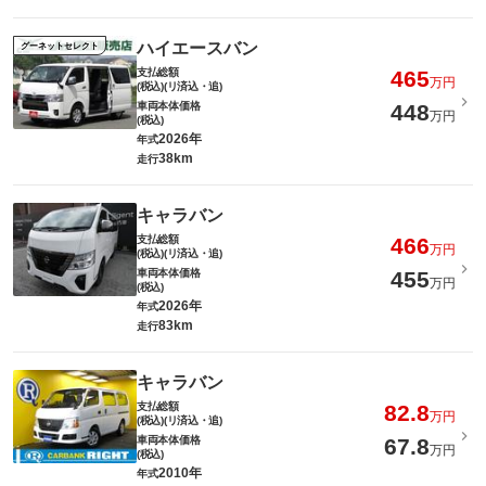
ハイエースバン
グーネットセレクト
支払総額
465
万円
(税込)(リ済込・追)
車両本体価格
448
万円
(税込)
2026年
年式
38km
走行
キャラバン
支払総額
466
万円
(税込)(リ済込・追)
車両本体価格
455
万円
(税込)
2026年
年式
83km
走行
キャラバン
支払総額
82.8
万円
(税込)(リ済込・追)
車両本体価格
67.8
万円
(税込)
2010年
年式