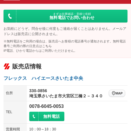
ダウンヒルアシストコントロール
アルミホイール：17インチ
：装備なし
：装備あり
パワーウィンドウ
盗難防止システム
まずは在庫確認・見積り依頼
革シート
ハーフレザーシート
：装備あり
：装備あり
無料電話でお問い合わせ
：装備あり
：装備なし
アイドリングストップ
ドライブレコーダー
キーレス
LEDヘッドランプ
：装備なし
：装備なし
：装備あり
：装備あり
お気軽にどうぞ。問合せ後に何度もご連絡が届くことはありません。メールア
ドレスは販売店に公開されません。
USB入力端子
Bluetooth接続
HID(キセノンライト)
ポータブルナビ
：装備なし
：装備あり
：装備なし
：装備なし
※無料電話をご利用の場合は、販売店へお客様の電話番号が通知されます。無料電話
100V電源
クリーンディーゼル
番号ご利用の際の注意点は
こちら
バックカメラ
ETC
：装備なし
：装備なし
：装備あり
：装備あり
IP電話、ひかり電話からはご利用いただけません。
センターデフロック
エアロ
スマートキー
：装備なし
：装備なし
：装備あり
販売店情報
レンタカーアップ
展示・試乗車
ローダウン
ランフラットタイヤ
：装備なし
：装備なし
：装備なし
：装備なし
電動格納ミラー
パワーシート
3列シート
：装備なし
フレックス ハイエースさいたま中央
：装備なし
：装備なし
装備略号／用語解説
ベンチシート
フルフラットシート
：装備なし
：装備あり
330-0856
住所
MAP
埼玉県さいたま市大宮区三橋２－３４０
チップアップシート
オットマン
：装備なし
：装備なし
0078-6045-0053
電動格納サードシート
シートヒーター
：装備なし
：装備あり
TEL
無料電話
ウォークスルー
後席モニター
：装備なし
：装備なし
電動リアゲート
フロントカメラ
営業時間
10：00～18：30
：装備なし
：装備あり