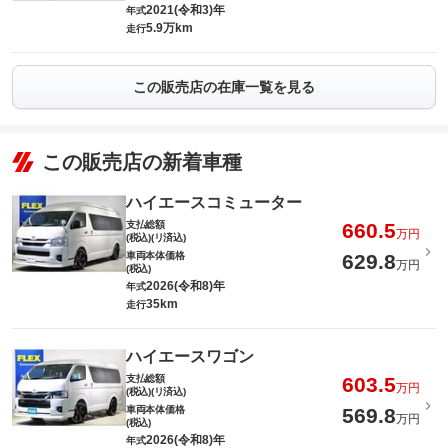
2021(令和3)年
年式
5.9万km
走行
この販売店の在庫一覧を見る
この販売店の新着車種
ハイエースコミューター
支払総額
660.5
万円
(税込)(リ済込)
車両本体価格
629.8
万円
(税込)
2026(令和8)年
年式
35km
走行
ハイエースワゴン
支払総額
603.5
万円
(税込)(リ済込)
車両本体価格
569.8
万円
(税込)
2026(令和8)年
年式