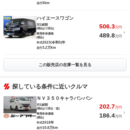
5km
走行
ハイエースワゴン
支払総額
506.3
万円
(税込)(リ済込)
車両本体価格
489.8
万円
(税込)
2023(令和5)年
年式
3.2万km
走行
この販売店の在庫一覧を見る
探している条件に近いクルマ
ＮＶ３５０キャラバンバン
支払総額
202.7
万円
(税込)(リ済込・追)
車両本体価格
186.4
万円
(税込)
2018年
年式
10.8万km
走行