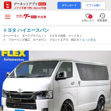
グーネットアプリ
RENEW
ダウンロード
アプリを開く
メアド不要で問い合わせ可能
0
お気に入り
閲覧履歴
トヨタ ハイエースバン
スーパーＧＬ ダークプライムＩＩ ＶＥＲ４内装 ベットキッ
ト フローリング施工 ローダウン フロントエアロ 純正８イン
もっと見る
チディスプレイオーディオＰＬＵＳ アルミホイール ＬＥＤテー
ル デジタルインナーミラー パノラミックビューモニター（埼玉
県）