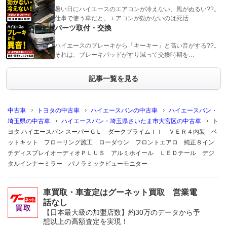
暑い日にハイエースのエアコンが冷えない、風がぬるい??。
仕事で使う車だと、エアコンが効かないのは死活…
パーツ取付・交換
ハイエースのブレーキから「キーキー」と高い音がする??。
それは、ブレーキパッドがすり減って交換時期を…
記事一覧を見る
中古車
トヨタの中古車
ハイエースバンの中古車
ハイエースバン・
埼玉県の中古車
ハイエースバン・埼玉県さいたま市大宮区の中古車
ト
ヨタ ハイエースバン スーパーＧＬ ダークプライムＩＩ ＶＥＲ４内装 ベ
ットキット フローリング施工 ローダウン フロントエアロ 純正８イン
チディスプレイオーディオＰＬＵＳ アルミホイール ＬＥＤテール デジ
タルインナーミラー パノラミックビューモニター
車買取・車査定はグーネット買取 営業電
話なし
【日本最大級の加盟店数】約30万のデータから予
想以上の高額査定を実現！