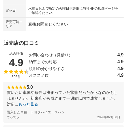
シートエアコン
全周囲カメラ
水曜日および所定の火曜日※詳細は当社HPの店舗ページを
：装備なし
：装備あり
定休日
ご確認ください。
サイドカメラ
ルーフレール
：装備あり
：装備なし
販売可能エ
直接お問合せください
リア
エアサスペンション
ヘッドライトウォッシャー
：装備なし
：装備なし
装備略号／用語解説
販売店の口コミ
総合評価
4.9
お問い合わせ（見積り）
（5点満点中）
4.9
4.9
納車までの対応
4.9
説明の分かりやすさ
4.9
オススメ度
503件
5.0
買いたい車体や条件は決まっていた状態だったからなのかもし
れませんが、初来店から成約まで一週間以内で成立しました。
対応...
もっと見る
購入した車種：トヨタハイエースバン
てぃてぃ
2026年02月08日