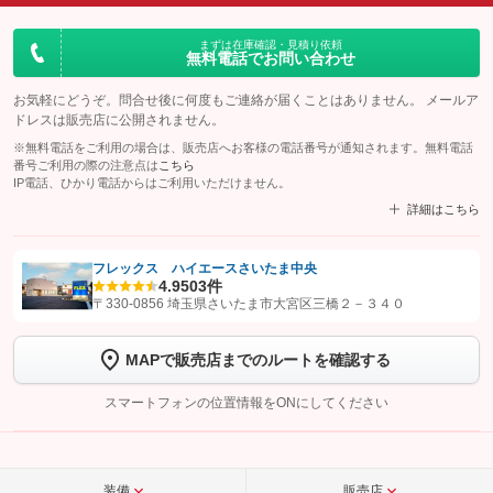
まずは在庫確認・見積り依頼
無料電話でお問い合わせ
お気軽にどうぞ。問合せ後に何度もご連絡が届くことはありません。 メールア
ドレスは販売店に公開されません。
※無料電話をご利用の場合は、販売店へお客様の電話番号が通知されます。無料電話
番号ご利用の際の注意点は
こちら
IP電話、ひかり電話からはご利用いただけません。
詳細はこちら
フレックス ハイエースさいたま中央
4.9
503件
【STEP1】
認証画面でグーネットを友だち追加してから「許可する」ボタンを押
〒330-0856 埼玉県さいたま市大宮区三橋２－３４０
します
MAPで販売店までのルートを確認する
【STEP2】
トーク画面で
ボタンをタップして問い合わせを
完了してください。
スマートフォンの位置情報をONにしてください
こちら
装備
販売店