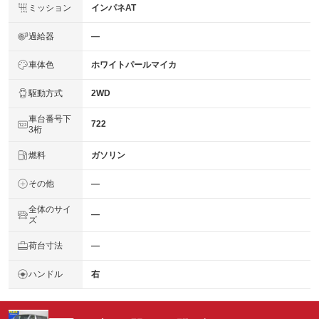
ミッション
インパネAT
過給器
―
車体色
ホワイトパールマイカ
駆動方式
2WD
車台番号下
722
3桁
燃料
ガソリン
その他
―
全体のサイ
―
ズ
荷台寸法
―
ハンドル
右