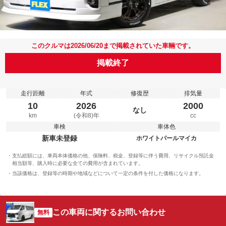
このクルマは2026/06/20まで掲載されていた車輛です。
掲載終了
走行距離
年式
修復歴
排気量
10
2026
2000
なし
km
(令和8)年
cc
車検
車体色
新車未登録
ホワイトパールマイカ
支払総額には、車両本体価格の他、保険料、税金、登録等に伴う費用、リサイクル預託金
相当額等、購入時に必要な全ての費用が含まれています。
当該価格は、登録等の時期や地域などについて一定の条件を付した価格になります。
この車両に関するお問い合わせ
無料