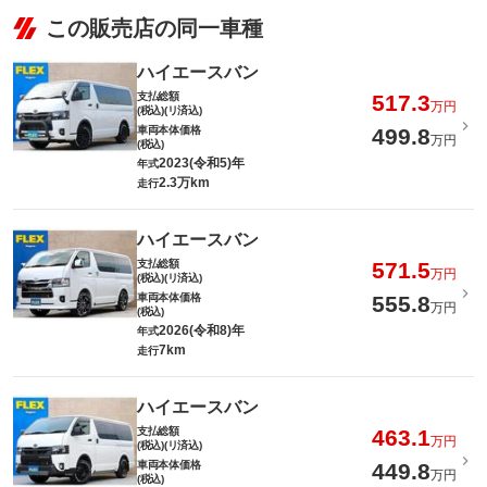
この販売店の同一車種
ハイエースバン
支払総額
517.3
万円
(税込)(リ済込)
車両本体価格
499.8
万円
(税込)
2023(令和5)年
年式
2.3万km
走行
ハイエースバン
支払総額
571.5
万円
(税込)(リ済込)
車両本体価格
555.8
万円
(税込)
2026(令和8)年
年式
7km
走行
ハイエースバン
支払総額
463.1
万円
(税込)(リ済込)
車両本体価格
449.8
万円
(税込)