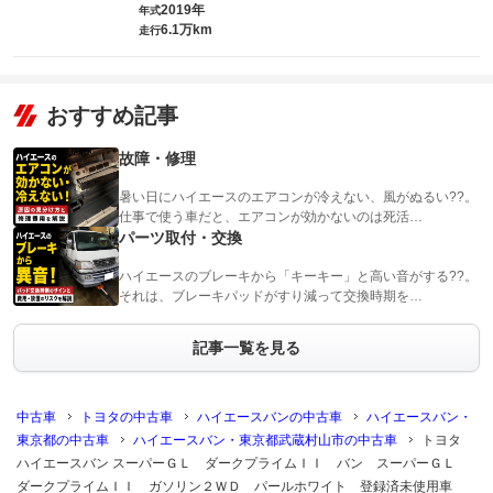
2019年
年式
6.1万km
走行
おすすめ記事
故障・修理
暑い日にハイエースのエアコンが冷えない、風がぬるい??。
仕事で使う車だと、エアコンが効かないのは死活…
パーツ取付・交換
ハイエースのブレーキから「キーキー」と高い音がする??。
それは、ブレーキパッドがすり減って交換時期を…
記事一覧を見る
中古車
トヨタの中古車
ハイエースバンの中古車
ハイエースバン・
東京都の中古車
ハイエースバン・東京都武蔵村山市の中古車
トヨタ
ハイエースバン スーパーＧＬ ダークプライムＩＩ バン スーパーＧＬ
ダークプライムＩＩ ガソリン２ＷＤ パールホワイト 登録済未使用車