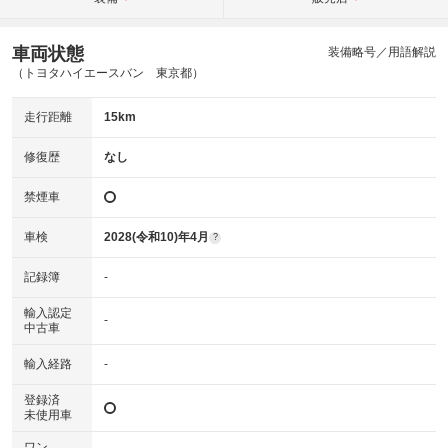
車両状態
装備略号／用語解説
（トヨタハイエースバン 東京都）
走行距離
15km
修復歴
なし
禁煙車
車検
2028(令和10)年4月
?
記録簿
-
輸入認定
-
中古車
輸入経路
-
登録済
未使用車
ワン