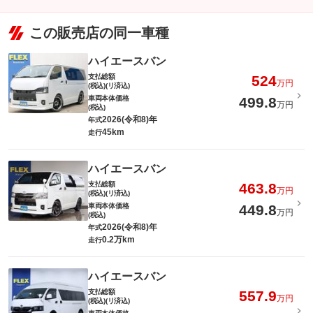
この販売店の同一車種
ハイエースバン
支払総額
524
万円
(税込)(リ済込)
車両本体価格
499.8
万円
(税込)
2026(令和8)年
年式
45km
走行
ハイエースバン
支払総額
463.8
万円
(税込)(リ済込)
車両本体価格
449.8
万円
(税込)
2026(令和8)年
年式
0.2万km
走行
ハイエースバン
支払総額
557.9
万円
(税込)(リ済込)