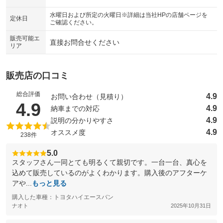
シートエアコン
全周囲カメラ
水曜日および所定の火曜日※詳細は当社HPの店舗ページを
：装備なし
：装備あり
定休日
ご確認ください。
サイドカメラ
ルーフレール
：装備あり
：装備なし
販売可能エ
直接お問合せください
リア
エアサスペンション
ヘッドライトウォッシャー
：装備なし
：装備なし
装備略号／用語解説
販売店の口コミ
総合評価
4.9
お問い合わせ（見積り）
（5点満点中）
4.9
4.9
納車までの対応
4.9
説明の分かりやすさ
4.9
オススメ度
238件
5.0
スタッフさん一同とても明るくて親切です。一台一台、真心を
込めて販売しているのがよくわかります。購入後のアフターケ
アや...
もっと見る
購入した車種：トヨタハイエースバン
ナオト
2025年10月31日