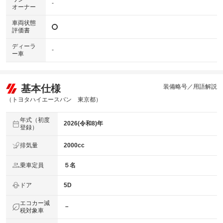
-
オーナー
車両状態
評価書
ディーラ
-
ー車
基本仕様
装備略号／用語解説
（トヨタハイエースバン 東京都）
年式（初度
2026(令和8)年
登録）
排気量
2000cc
乗車定員
５名
ドア
5D
エコカー減
－
税対象車