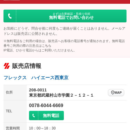
ダウンヒルアシストコントロール
アルミホイール：17インチ
：装備なし
：装備あり
パワーウィンドウ
盗難防止システム
まずは在庫確認・見積り依頼
革シート
ハーフレザーシート
：装備あり
：装備あり
無料電話でお問い合わせ
：装備なし
：装備あり
アイドリングストップ
ドライブレコーダー
キーレス
LEDヘッドランプ
：装備なし
：装備なし
：装備あり
：装備あり
お気軽にどうぞ。問合せ後に何度もご連絡が届くことはありません。メールア
ドレスは販売店に公開されません。
USB入力端子
Bluetooth接続
HID(キセノンライト)
ポータブルナビ
：装備なし
：装備あり
：装備なし
：装備なし
※無料電話をご利用の場合は、販売店へお客様の電話番号が通知されます。無料電話
100V電源
クリーンディーゼル
番号ご利用の際の注意点は
こちら
バックカメラ
ETC2.0
：装備あり
：装備なし
：装備あり
：装備あり
IP電話、ひかり電話からはご利用いただけません。
センターデフロック
エアロ
スマートキー
：装備なし
：装備なし
：装備あり
販売店情報
レンタカーアップ
展示・試乗車
ローダウン
ランフラットタイヤ
：装備なし
：装備なし
：装備なし
：装備なし
電動格納ミラー
パワーシート
3列シート
：装備あり
フレックス ハイエース西東京
：装備なし
：装備なし
装備略号／用語解説
ベンチシート
フルフラットシート
：装備なし
：装備なし
208-0011
住所
MAP
東京都武蔵村山市学園２－１２－１
チップアップシート
オットマン
：装備なし
：装備なし
0078-6044-6669
電動格納サードシート
シートヒーター
：装備なし
：装備なし
TEL
無料電話
ウォークスルー
後席モニター
：装備なし
：装備なし
電動リアゲート
フロントカメラ
営業時間
10：00～18：30
：装備なし
：装備あり