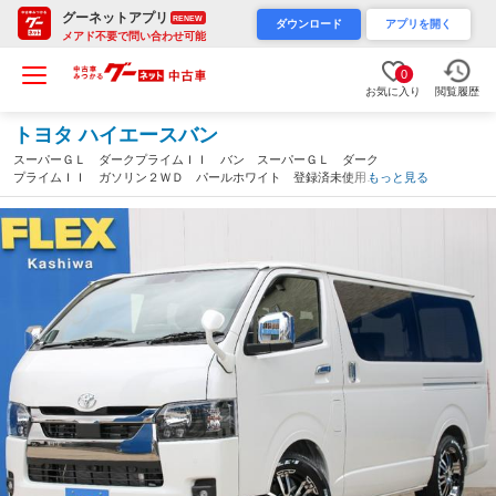
グーネットアプリ
RENEW
ダウンロード
アプリを開く
メアド不要で問い合わせ可能
0
お気に入り
閲覧履歴
トヨタ ハイエースバン
スーパーＧＬ ダークプライムＩＩ バン スーパーＧＬ ダーク
プライムＩＩ ガソリン２ＷＤ パールホワイト 登録済未使用
もっと見る
車 アルパインＢＩＧ－Ｘ１１ナビ ＥＴＣ２．０ 両側パワース
ライドドア フロントスポイラー アルミホイール カスタム（東
京都）