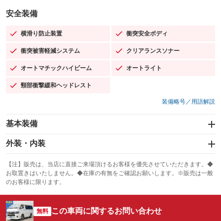
安全装備
横滑り防止装置
衝突安全ボディ
：装備あり
：装備あり
衝突被害軽減システム
クリアランスソナー
：装備あり
：装備あり
オートマチックハイビーム
オートライト
：装備あり
：装備あり
頸部衝撃緩和ヘッドレスト
：装備あり
装備略号／用語解説
基本装備
エアバッグ：運転席/助手席
外装・内装
：装備あり
スライドドア：両面電動
カーナビ：メモリーナビ他
：装備あり
：装備あり
【注】販売は、当店に直接ご来場頂けるお客様を優先させていただきます。◆
お取置きはいたしません。◆在庫の有無をご確認お願いします。※販売は一般
サンルーフ
ABS
TV：フルセグ
：装備なし
：装備あり
：装備あり
のお客様に限ります。
エアコン
Wエアコン
オーディオ
：装備あり
：装備あり
：装備なし
この車両に関するお問い合わせ
リフトアップ
パワーステアリング
無料
ビジュアル
：装備なし
：装備あり
：装備なし