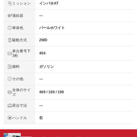
ミッション
インパネAT
過給器
―
車体色
パールホワイト
駆動方式
2WD
車台番号下
404
3桁
燃料
ガソリン
その他
―
全体のサイ
469 / 169 / 198
ズ
荷台寸法
―
ハンドル
右