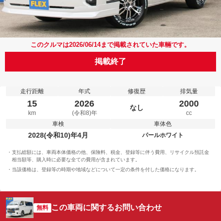
このクルマは2026/06/14まで掲載されていた車輛です。
掲載終了
走行距離
年式
修復歴
排気量
15
2026
2000
なし
km
(令和8)年
cc
車検
車体色
2028(令和10)年4月
パールホワイト
支払総額には、車両本体価格の他、保険料、税金、登録等に伴う費用、リサイクル預託金
相当額等、購入時に必要な全ての費用が含まれています。
当該価格は、登録等の時期や地域などについて一定の条件を付した価格になります。
この車両に関するお問い合わせ
無料