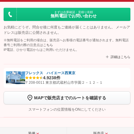
まずは在庫確認・見積り依頼
無料電話でお問い合わせ
お気軽にどうぞ。問合せ後に何度もご連絡が届くことはありません。 メールア
ドレスは販売店に公開されません。
※無料電話をご利用の場合は、販売店へお客様の電話番号が通知されます。無料電話
番号ご利用の際の注意点は
こちら
IP電話、ひかり電話からはご利用いただけません。
詳細はこちら
フレックス ハイエース西東京
4.9
238件
【STEP1】
認証画面でグーネットを友だち追加してから「許可する」ボタンを押
〒208-0011 東京都武蔵村山市学園２－１２－１
します
MAPで販売店までのルートを確認する
【STEP2】
トーク画面で
ボタンをタップして問い合わせを
完了してください。
スマートフォンの位置情報をONにしてください
こちら
装備
販売店