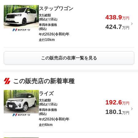
ステップワゴン
支払総額
438.9
万円
(税込)(リ済込)
車両本体価格
424.7
万円
(税込)
2026(令和8)年
年式
10km
走行
この販売店の在庫一覧を見る
この販売店の新着車種
ライズ
支払総額
192.6
万円
(税込)(リ済込)
車両本体価格
180.1
万円
(税込)
2026(令和8)年
年式
6km
走行