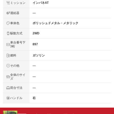
ミッション
インパネAT
過給器
―
車体色
ポリッシュドメタル・メタリック
駆動方式
2WD
車台番号下
897
3桁
燃料
ガソリン
その他
―
全体のサイ
―
ズ
荷台寸法
―
ハンドル
右