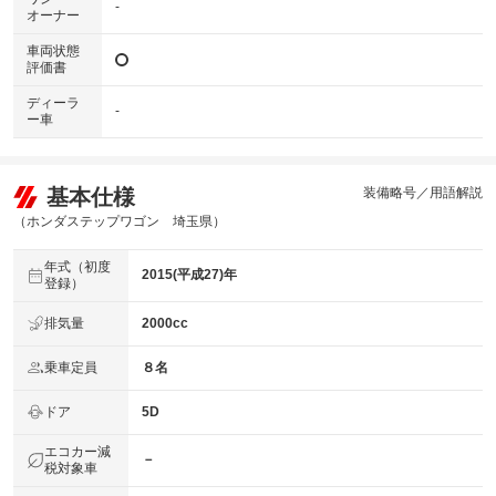
-
オーナー
車両状態
評価書
ディーラ
-
ー車
基本仕様
装備略号／用語解説
（ホンダステップワゴン 埼玉県）
年式（初度
2015(平成27)年
登録）
排気量
2000cc
乗車定員
８名
ドア
5D
エコカー減
－
税対象車