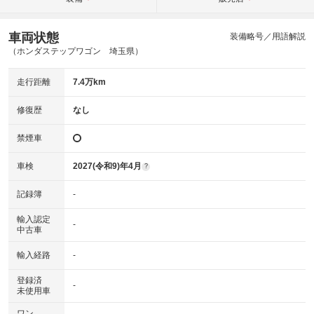
車両状態
装備略号／用語解説
（ホンダステップワゴン 埼玉県）
走行距離
7.4万km
修復歴
なし
禁煙車
車検
2027(令和9)年4月
?
記録簿
-
輸入認定
-
中古車
輸入経路
-
登録済
-
未使用車
ワン