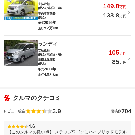
支払総額
149.8
万円
(税込)(リ済込・追)
車両本体価格
133.8
万円
(税込)
2016年
年式
5.2万km
走行
ランディ
支払総額
105
万円
(税込)(リ済込・追)
車両本体価格
85
万円
(税込)
2017年
年式
4.9万km
走行
クルマのクチコミ
3.9
704
レビュー総合
投稿数
4.6
【このクルマの良い点】 ステップワゴンにハイブリッドモデル