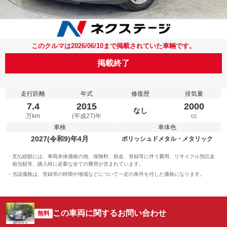
このクルマは2026/06/10まで掲載されていた車輛です。
掲載終了
走行距離
年式
修復歴
排気量
7.4
2015
2000
なし
万km
(平成27)年
cc
車検
車体色
2027(令和9)年4月
ポリッシュドメタル・メタリック
支払総額には、車両本体価格の他、保険料、税金、登録等に伴う費用、リサイクル預託金
相当額等、購入時に必要な全ての費用が含まれています。
当該価格は、登録等の時期や地域などについて一定の条件を付した価格になります。
この車両に関するお問い合わせ
無料