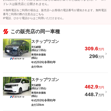
ドレスは販売店に公開されません。
※無料電話をご利用の場合は、販売店へお客様の電話番号が通知されます。無料電話
番号ご利用の際の注意点は
こちら
IP電話、ひかり電話からはご利用いただけません。
この販売店の同一車種
ステップワゴン
支払総額
309.6
万円
(税込)(リ済込)
車両本体価格
296
万円
(税込)
2026(令和8)年
年式
4km
走行
ステップワゴン
支払総額
462.9
万円
(税込)(リ済込)
車両本体価格
448.7
万円
(税込)
2026(令和8)年
年式
10km
走行