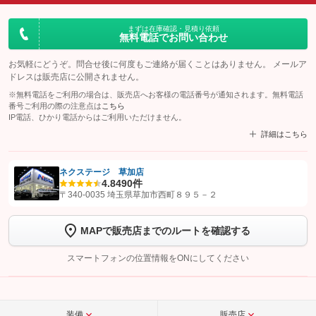
まずは在庫確認・見積り依頼
無料電話でお問い合わせ
お気軽にどうぞ。問合せ後に何度もご連絡が届くことはありません。 メールア
ドレスは販売店に公開されません。
※無料電話をご利用の場合は、販売店へお客様の電話番号が通知されます。無料電話
番号ご利用の際の注意点は
こちら
IP電話、ひかり電話からはご利用いただけません。
詳細はこちら
ネクステージ 草加店
4.8
490件
【STEP1】
認証画面でグーネットを友だち追加してから「許可する」ボタンを押
〒340-0035 埼玉県草加市西町８９５－２
します
MAPで販売店までのルートを確認する
【STEP2】
トーク画面で
ボタンをタップして問い合わせを
完了してください。
スマートフォンの位置情報をONにしてください
こちら
装備
販売店