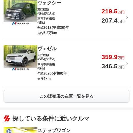
ヴォクシー
支払総額
219.5
万円
(税込)(リ済込)
車両本体価格
207.4
万円
(税込)
2018(平成30)年
年式
5.2万km
走行
ヴェゼル
支払総額
359.9
万円
(税込)(リ済込)
車両本体価格
346.5
万円
(税込)
2026(令和8)年
年式
4km
走行
この販売店の在庫一覧を見る
探している条件に近いクルマ
ステップワゴン