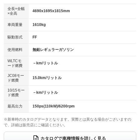
ダウンヒルアシストコントロール
：装備なし
アルミホイール
全長×全幅
：装備なし
4690x1695x1815mm
×全高
パワーウィンドウ
盗難防止システム
：装備あり
：装備あり
革シート
ハーフレザーシート
：装備なし
：装備なし
車両重量
1610kg
アイドリングストップ
ドライブレコーダー
：装備あり
：装備なし
キーレス
LEDヘッドランプ
：装備あり
：装備なし
USB入力端子
Bluetooth接続
駆動形式
FF
：装備なし
：装備なし
HID(キセノンライト)
ポータブルナビ
：装備なし
：装備なし
100V電源
クリーンディーゼル
使用燃料
無鉛レギュラーガソリン
：装備なし
：装備なし
バックカメラ
ETC
：装備あり
：装備あり
センターデフロック
：装備なし
WLTCモ
エアロ
スマートキー
－km/リットル
：装備なし
：装備あり
ード燃費
レンタカーアップ
展示・試乗車
：装備なし
：装備なし
ローダウン
ランフラットタイヤ
：装備なし
：装備なし
JC08モー
15.0km/リットル
ド燃費
電動格納ミラー
：装備なし
パワーシート
3列シート
：装備なし
：装備あり
10/15モー
装備略号／用語解説
－km/リットル
ド燃費
ベンチシート
フルフラットシート
：装備あり
：装備なし
チップアップシート
オットマン
最高出力
150ps(110kW)/6200rpm
：装備あり
：装備なし
電動格納サードシート
シートヒーター
：装備なし
：装備なし
※新車時のカタログデータとなります。実際とは異なる場合がございますの
で、詳細は販売店にご確認ください。
ウォークスルー
後席モニター
：装備なし
：装備なし
カタログで車種情報を詳しく見る
電動リアゲート
フロントカメラ