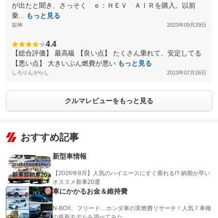
が出たと聞き、さっそく ｅ：ＨＥＶ ＡＩＲを購入。以前
乗...
もっと見る
架神
2023年09月29日
4.4
【総合評価】 最高級 【良い点】 たくさん乗れて、安定してる
【悪い点】 大きいぶん燃費が悪い
もっと見る
しろりんがらし
2013年07月26日
クルマレビューをもっと見る
おすすめ記事
新型車情報
【2026年8月】人気のハイエースにすぐ乗れる!? 納期が早い
オススメ新車20選
車にかかるお金＆維持費
N-BOX、フリード…ホンダ車の実燃費リサーチ！人気７車種
の最新モデルを調べてみた