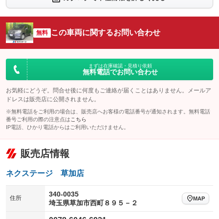
：装備なし
：装備なし
シートエアコン
全周囲カメラ
：装備なし
：装備なし
この車両に関するお問い合わせ
サイドカメラ
無料
ルーフレール
：装備なし
：装備なし
エアサスペンション
ヘッドライトウォッシャー
：装備なし
：装備なし
装備略号／用語解説
まずは在庫確認・見積り依頼
無料電話でお問い合わせ
お気軽にどうぞ。問合せ後に何度もご連絡が届くことはありません。メールア
ドレスは販売店に公開されません。
※無料電話をご利用の場合は、販売店へお客様の電話番号が通知されます。無料電話
番号ご利用の際の注意点は
こちら
IP電話、ひかり電話からはご利用いただけません。
販売店情報
ネクステージ 草加店
340-0035
住所
MAP
埼玉県草加市西町８９５－２