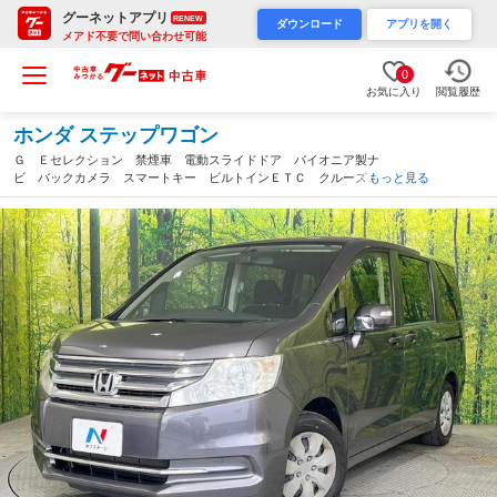
グーネットアプリ
RENEW
ダウンロード
アプリを開く
メアド不要で問い合わせ可能
0
お気に入り
閲覧履歴
ホンダ ステップワゴン
Ｇ Ｅセレクション 禁煙車 電動スライドドア パイオニア製ナ
ビ バックカメラ スマートキー ビルトインＥＴＣ クルーズコ
もっと見る
ントロール オートエアコン リアクーラー ＣＤ／ＤＶＤ再生
地デジＴＶ アイドリングストップ（埼玉県）