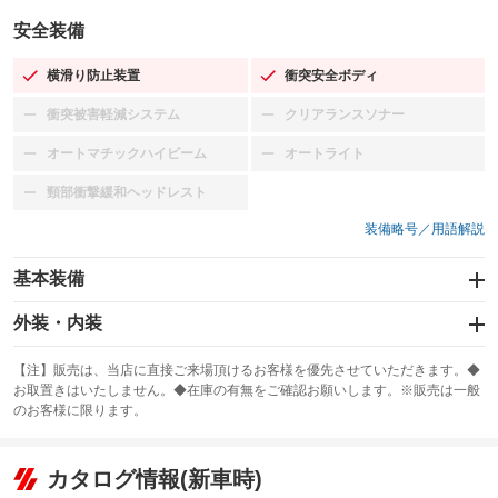
安全装備
横滑り防止装置
衝突安全ボディ
：装備あり
：装備あり
衝突被害軽減システム
クリアランスソナー
：装備なし
：装備なし
オートマチックハイビーム
オートライト
：装備なし
：装備なし
頸部衝撃緩和ヘッドレスト
：装備なし
装備略号／用語解説
基本装備
エアバッグ：運転席/助手席
外装・内装
：装備あり
スライドドア：両側スライド・片側電動
カーナビ：メモリーナビ他
：装備あり
：装備あり
【注】販売は、当店に直接ご来場頂けるお客様を優先させていただきます。◆
お取置きはいたしません。◆在庫の有無をご確認お願いします。※販売は一般
サンルーフ
ABS
TV：ワンセグ
：装備なし
：装備あり
：装備あり
のお客様に限ります。
エアコン
Wエアコン
オーディオ：CDまたはCDチェンジャー／ミュージックプレイヤー接続
：装備あり
：装備なし
：装備あり
可／ミュージックサーバー
リフトアップ
パワーステアリング
カタログ情報(新車時)
：装備なし
：装備あり
ビジュアル：-／DVD再生
：装備あり