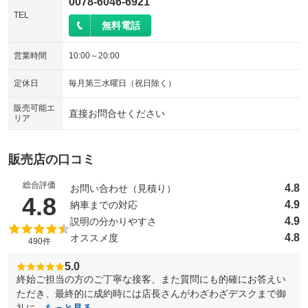
0078-6046-6921
TEL
無料電話
営業時間
10:00～20:00
定休日
毎月第三水曜日（祝日除く）
販売可能エ
直接お問合せください
リア
販売店の口コミ
総合評価
4.8
お問い合わせ（見積り）
（5点満点中）
4.8
4.9
納車までの対応
4.9
説明の分かりやすさ
4.8
オススメ度
490件
5.0
終始ご担当の方のご丁寧な接客、また質問にも的確にお答えい
ただき、最終的に成約時には店長さんがわざわざデスクまで御