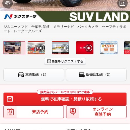
ジムニーノマド 千葉県 禁煙 メモリーナビ バックカメラ セーフティサポ
ート レーダークルーズ
画像をリクエストする
車両動画（2）
販売店動画（2）
販売店からメールで
最短即日
にご連絡
無料で在庫確認・見積り依頼する
オンライン
来店予約
商談予約