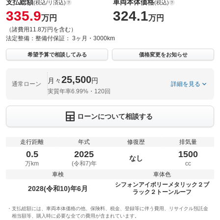
支払総額
車両本体価格
(税込/リ済込)
(税込)
335.9
324.1
万円
万円
（諸費用11.8万円を含む）
法定整備：
整備付
保証：
3ヶ月・3000km
希望予算で相談してみる
価格変更をお知らせ
25,500
月々
円
通常ローン
詳細を見る
実質年率6.99%・120回
ローンについて相談する
走行距離
年式
修復歴
排気量
0.5
2025
1500
なし
万km
(令和7)年
cc
車検
車体色
シフォンアイボリーメタリック２ブ
2028(令和10)年6月
ラック２トーンルーフ
支払総額には、車両本体価格の他、保険料、税金、登録等に伴う費用、リサイクル預託金
相当額等、購入時に必要な全ての費用が含まれています。