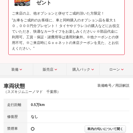
ゼント
ご来店の上、他オプションと併せてご成約頂いた方限定！
”お車をご成約のお客様に、車と同時購入のオプション品を最大１
０，０００円分プレゼント！ タイヤやドラレコの購入などにお役立
ていただき、快適なカーライフをお楽しみください♪ ※部品代金に
利用可。工賃・保証・諸費用等は適用対象外。※他クーポンとの併
用不可。※ご来店時にＧｏｏネットの来店クーポンを見た、とお伝
えください。”
装備
販売店
購入パック
ローン
車両状態
装備略号／用語解説
（スズキジムニーノマド 千葉県）
走行距離
0.5万km
修復歴
なし
禁煙車
車内の匂いについて聞く