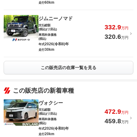
60km
走行
ジムニーノマド
支払総額
332.9
万円
(税込)(リ済込)
車両本体価格
320.6
万円
(税込)
2026(令和8)年
年式
30km
走行
この販売店の在庫一覧を見る
この販売店の新着車種
ヴォクシー
支払総額
472.9
万円
(税込)(リ済込)
車両本体価格
459.8
万円
(税込)
2026(令和8)年
年式
20km
走行