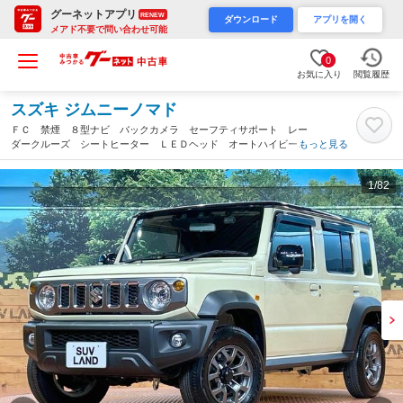
グーネットアプリ
RENEW
ダウンロード
アプリを開く
メアド不要で問い合わせ可能
0
お気に入り
閲覧履歴
スズキ ジムニーノマド
ＦＣ 禁煙 ８型ナビ バックカメラ セーフティサポート レー
ダークルーズ シートヒーター ＬＥＤヘッド オートハイビー
もっと見る
ム 純正１５インチアルミ フルセグ ＣＤ／ＤＶＤ再生 ドラレ
コ ＥＴＣ スマートキー（千葉県）
1
/82