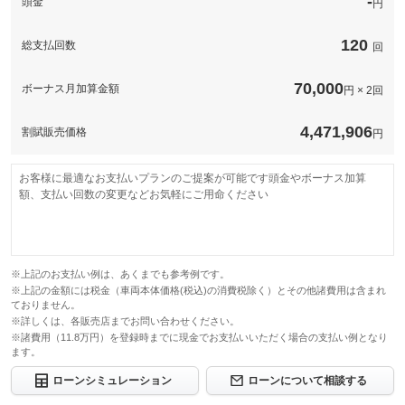
-
頭金
円
120
総支払回数
回
70,000
ボーナス月加算金額
円 × 2回
4,471,906
割賦販売価格
円
お客様に最適なお支払いプランのご提案が可能です頭金やボーナス加算
額、支払い回数の変更などお気軽にご用命ください
※上記のお支払い例は、あくまでも参考例です。
※上記の金額には税金（車両本体価格(税込)の消費税除く）とその他諸費用は含まれ
ておりません。
※詳しくは、各販売店までお問い合わせください。
※諸費用（11.8万円）を登録時までに現金でお支払いいただく場合の支払い例となり
ます。
ローンシミュレーション
ローンについて相談する