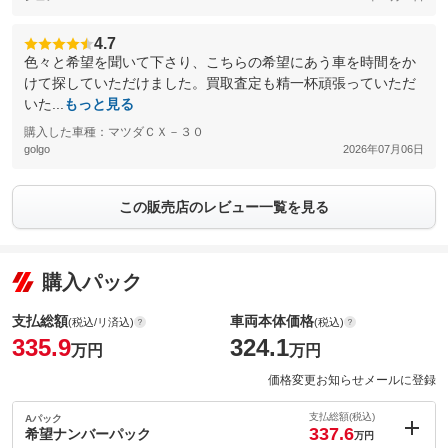
4.7
色々と希望を聞いて下さり、こちらの希望にあう車を時間をか
けて探していただけました。買取査定も精一杯頑張っていただ
いた...
もっと見る
購入した車種：マツダＣＸ－３０
golgo
2026年07月06日
この販売店のレビュー一覧を見る
購入パック
支払総額
車両本体価格
(税込/リ済込)
(税込)
335.9
324.1
万円
万円
価格変更お知らせメールに登録
支払総額(税込)
Aパック
337.6
希望ナンバーパック
万円