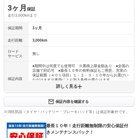
3ヶ月
保証
走行3,000kmまで
保証期間
3ヶ月
走行距離
3,000km
ロード
無し
サービス
●期間中は何度でも使用可 ※累積上限金額あり ●全国の
店舗で対応可 ●最長１０年の有料保証もご用意。充実の
保証範囲（４０１項目）１・２・３・１０年からお選びい
保証内容
ただけます※車両により加入条件が異なります
詳しく見る
保証内容について問い合わせる
３ヶ月・３０００ｋｍ以内ならエンジン、トランスミッシ
保証内容を確認する
保証項目
ョン、ハイブリッド、ステアリング、ブレーキの各機構に
おける主要項目を無償修理（または交換）いたします。
※消耗部品（タイヤ・バッテリー・ブレーキパッド等）は保証対象外です。
修理回数
無制限
最長１０年！走行距離無制限の安心保証付
きメンテナンスパック！
限度額無制限
期間中は何度でも修理可能！修理金額は車両本体価格の１