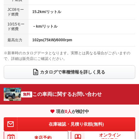
レンタカーアップ
展示・試乗車
ローダウン
ランフラットタイヤ
：装備なし
：装備なし
：装備なし
：装備なし
JC08モー
15.2km/リットル
ド燃費
電動格納ミラー
パワーシート
3列シート
：装備あり
：装備なし
：装備なし
10/15モー
装備略号／用語解説
－km/リットル
ベンチシート
フルフラットシート
ド燃費
：装備なし
：装備なし
チップアップシート
オットマン
：装備なし
：装備なし
最高出力
102ps(75kW)/6000rpm
電動格納サードシート
シートヒーター
：装備なし
：装備あり
※新車時のカタログデータとなります。実際とは異なる場合がございますの
で、詳細は販売店にご確認ください。
ウォークスルー
後席モニター
：装備なし
：装備なし
電動リアゲート
フロントカメラ
カタログで車種情報を詳しく見る
：装備なし
：装備なし
シートエアコン
全周囲カメラ
：装備なし
：装備なし
サイドカメラ
ルーフレール
この車両に関するお問い合わせ
：装備なし
無料
：装備なし
エアサスペンション
ヘッドライトウォッシャー
：装備なし
：装備なし
現在
0
人
が検討中
装備略号／用語解説
在庫確認・見積り依頼(無料)
オンライン
来店予約