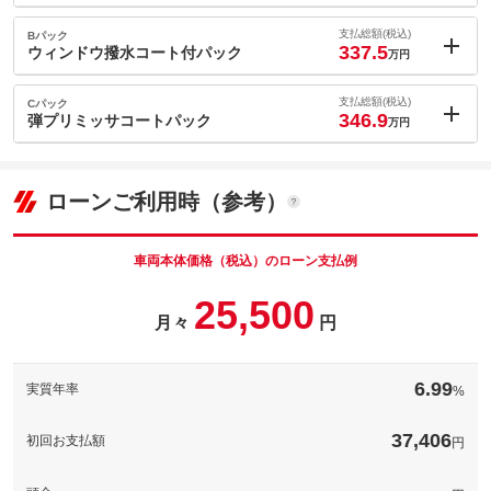
内：オプシ
1.7
ョン価格
支払総額(税込)
Bパック
万円
337.5
(税込)
ウィンドウ撥水コート付パック
万円
車両本体価
324.1
万円
内：オプシ
格
1.6
ョン価格
支払総額(税込)
Cパック
万円
346.9
(税込)
弾プリミッサコートパック
万円
車両本体価
324.1
万円
内：オプシ
格
パック内容
11
ョン価格
万円
(税込)
ローンご利用時（参考）
車両本体価
324.1
万円
格
パック内容
備考
－
車両本体価格（税込）のローン支払例
パック内容
25,500
このパックの見積もり依頼（無料）
備考
－
月々
円
このパックの見積もり依頼（無料）
備考
－
6.99
実質年率
%
このパックの見積もり依頼（無料）
37,406
初回お支払額
円