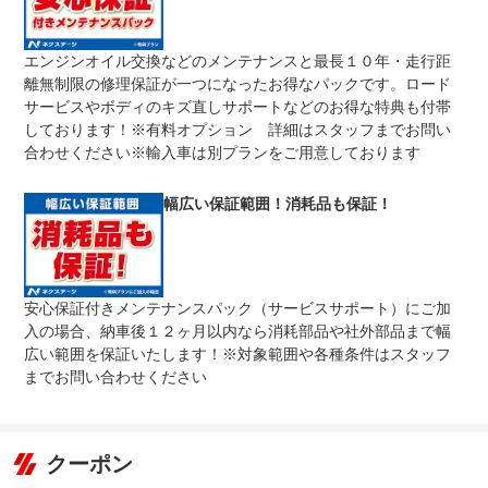
上限金額
００％までしっかり保証します。車両本体価格５０万円以
下の場合は５０万円まで保証します。
エンジンオイル交換などのメンテナンスと最長１０年・走行距
無し
離無制限の修理保証が一つになったお得なパックです。ロード
免責金
保証修理の対象となる場合は、お客様の費用負担は一切ご
ざいません。
サービスやボディのキズ直しサポートなどのお得な特典も付帯
しております！※有料オプション 詳細はスタッフまでお問い
全国のネクステージで受付可能！ご遠方でネクステージに
保証修理
持ち込めないお客様も保証修理はお受け頂けます。詳細
合わせください※輸入車は別プランをご用意しております
受付先
は、スタッフまでお気軽にお尋ねください。
整備付 法定12ヶ月または法定24ヶ月点検整備付
幅広い保証範囲！消耗品も保証！
法定整備
※車検なし・車検整備付の場合は法定24ヶ月点検整備付
※商用車は6ヶ月または12ヶ月点検整備付
１．契約後～納車までに法定点検を実施致します。 ２．
法定整備
支払総額に整備代金を含んでおります。 ３．点検記録簿
について
が発行されます。
安心保証付きメンテナンスパック（サービスサポート）にご加
入の場合、納車後１２ヶ月以内なら消耗部品や社外部品まで幅
広い範囲を保証いたします！※対象範囲や各種条件はスタッフ
までお問い合わせください
クーポン