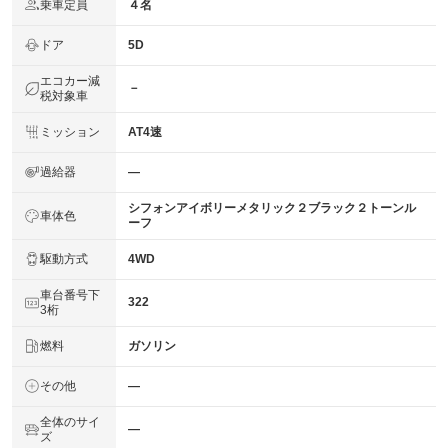
乗車定員
４名
ドア
5D
エコカー減
－
税対象車
ミッション
AT4速
過給器
―
シフォンアイボリーメタリック２ブラック２トーンル
車体色
ーフ
駆動方式
4WD
車台番号下
322
3桁
燃料
ガソリン
その他
―
全体のサイ
―
ズ