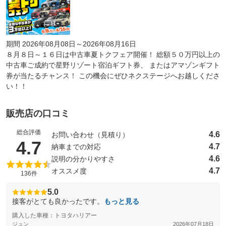
期間 2026年08月08日～2026年08月16日
８月８日～１６日は中古車夏トクフェア開催！ 総額５０万円以上の
中古車ご成約で星野リゾート宿泊ギフト券、 またはアマゾンギフト
券が当たるチャンス！ この機会にぜひネクステージへお越しくださ
い！！
販売店の口コミ
総合評価
4.6
お問い合わせ（見積り）
（5点満点中）
4.7
4.7
納車までの対応
4.6
説明の分かりやすさ
4.7
オススメ度
136件
5.0
接客がとても良かったです。
もっと見る
購入した車種：トヨタハリアー
ジュン
2026年07月18日