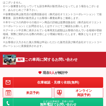
はございません。
ローン仮審査を行なっていても該当車両が販売済みとなってしまう場合もございま
す。あらかじめご了承下さい。
※仮審査結果は販売店の提携信販会社（株式会社オリエントコーポレーション）で仮
審査後、該当車両の販売店よりお客様へ審査結果をご連絡します。
※本サービスの内容やその他ローン商品の詳細は提携信販会社（株式会社オリエント
コーポレーション）にお問合せもしくはサイトにてご確認をお願いします。
※グーネット中古車に表示されている車両支払総額はお客様の住んでいる地域や登録
地域、実際に契約される際の内容により増減が発生いたします。概算となりますご了
承下さい。
※お客様が入力された個人情報は申込いただいた販売店及び株式会社オリエントコー
ポレーションに直接提供されます。
この車両に関するお問い合わせ
無料
現在
0
人
が検討中
在庫確認・見積り依頼(無料)
オンライン
来店予約
商談予約
まずは在庫確認・見積り依頼
無料電話でお問い合わせ