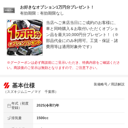
お好きなオプション1万円分プレゼント！
有効期限：有効期限なし
当店へご来店当日にご成約のお客様に、
車と同時購入＆お取付いただくオプショ
ン品を最大10,000円分プレゼント！（※
部品代金にのみ利用可。工賃・保証・諸
費用等は適用対象外です）
※グークーポンは必ず商談前にご呈示いただき、特典内容をご確認くださ
い。商談後のご呈示は無効となりますので、ご注意下さい。
基本仕様
装備略号／用語解説
（スズキジムニーノマド 千葉県）
年式（初度
2025(令和7)年
登録）
排気量
1500cc