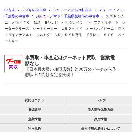
中古車
スズキの中古車
ジムニーノマドの中古車
ジムニーノマド・
千葉県の中古車
ジムニーノマド・千葉県船橋市の中古車
スズキ ジム
ニーノマド ＦＣ 禁煙 ８型ナビ バックカメラ セーフティサポート レ
ーダークルーズ シートヒーター ＬＥＤヘッド オートハイビーム 純正
１５インチアルミ フルセグ ＣＤ／ＤＶＤ再生 ドラレコ ＥＴＣ スマ
ートキー
車買取・車査定はグーネット買取 営業電
話なし
【日本最大級の加盟店数】約30万のデータから予
想以上の高額査定を実現！
質問はコチラ
ヘルプ
推奨環境
個人情報保護方針
企業情報
採用情報
利用規約
個人情報の取扱いについて