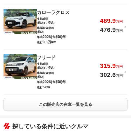
カローラクロス
支払総額
489.9
万円
(税込)(リ済込)
車両本体価格
476.9
万円
(税込)
2026(令和8)年
年式
0.3万km
走行
フリード
支払総額
315.9
万円
(税込)(リ済込)
車両本体価格
302.6
万円
(税込)
2026(令和8)年
年式
5km
走行
この販売店の在庫一覧を見る
探している条件に近いクルマ