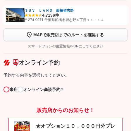
ＳＵＶ ＬＡＮＤ 船橋習志野
4.7
136件
【STEP1】
認証画面でグーネットを友だち追加してから「許可する」ボタンを押
〒274-0071 千葉県船橋市習志野４丁目１１－１４
します
MAPで販売店までのルートを確認する
【STEP2】
トーク画面で
ボタンをタップして問い合わせを
完了してください。
スマートフォンの位置情報をONにしてください
こちら
オンライン予約
予約する内容を選択してください。
来店
オンライン商談予約
?
販売店からのお知らせ！
★オプション１０，０００円分プレ