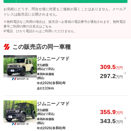
お気軽にどうぞ。問合せ後に何度もご連絡が届くことはありません。メールア
ドレスは販売店に公開されません。
※無料電話をご利用の場合は、販売店へお客様の電話番号が通知されます。無料電話
番号ご利用の際の注意点は
こちら
IP電話、ひかり電話からはご利用いただけません。
この販売店の同一車種
ジムニーノマド
支払総額
309.5
万円
(税込)(リ済込)
車両本体価格
297.2
万円
(税込)
2026(令和8)年
年式
133km
走行
ジムニーノマド
支払総額
355.9
万円
(税込)(リ済込)
車両本体価格
343.5
万円
(税込)
2026(令和8)年
年式