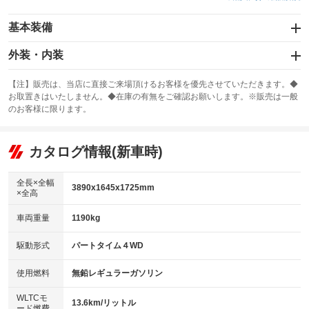
基本装備
エアバッグ：運転席/助手席/サイド
外装・内装
：装備あり
スライドドア
カーナビ：メモリーナビ他
：装備なし
：装備あり
【注】販売は、当店に直接ご来場頂けるお客様を優先させていただきます。◆
お取置きはいたしません。◆在庫の有無をご確認お願いします。※販売は一般
サンルーフ
ABS
TV：フルセグ
：装備なし
：装備あり
：装備あり
のお客様に限ります。
エアコン
Wエアコン
オーディオ：CDまたはCDチェンジャー
：装備あり
：装備なし
：装備あり
リフトアップ
パワーステアリング
カタログ情報(新車時)
ビジュアル：-／DVD再生
：装備なし
：装備あり
：装備あり
ダウンヒルアシストコントロール
アルミホイール：15インチ
：装備あり
：装備あり
全長×全幅
3890x1645x1725mm
×全高
パワーウィンドウ
盗難防止システム
革シート
ハーフレザーシート
：装備あり
：装備あり
：装備なし
：装備なし
車両重量
1190kg
アイドリングストップ
ドライブレコーダー
キーレス
LEDヘッドランプ
：装備あり
：装備あり
：装備あり
：装備あり
USB入力端子
Bluetooth接続
駆動形式
パートタイム４WD
HID(キセノンライト)
ポータブルナビ
：装備なし
：装備あり
：装備なし
：装備なし
100V電源
クリーンディーゼル
バックカメラ
ETC
使用燃料
無鉛レギュラーガソリン
：装備なし
：装備なし
：装備あり
：装備あり
センターデフロック
エアロ
スマートキー
：装備なし
WLTCモ
：装備なし
：装備あり
13.6km/リットル
ード燃費