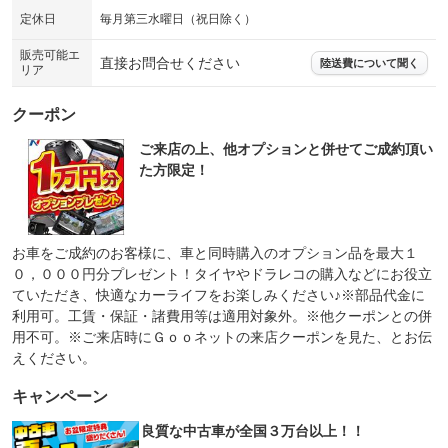
定休日
毎月第三水曜日（祝日除く）
販売可能エ
直接お問合せください
陸送費について聞く
リア
クーポン
ご来店の上、他オプションと併せてご成約頂い
た方限定！
お車をご成約のお客様に、車と同時購入のオプション品を最大１
０，０００円分プレゼント！タイヤやドラレコの購入などにお役立
ていただき、快適なカーライフをお楽しみください♪※部品代金に
利用可。工賃・保証・諸費用等は適用対象外。※他クーポンとの併
用不可。※ご来店時にＧｏｏネットの来店クーポンを見た、とお伝
えください。
キャンペーン
良質な中古車が全国３万台以上！！