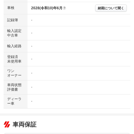
車検
2028(令和10)年6月
納期について聞く
?
記録簿
-
輸入認定
-
中古車
輸入経路
-
登録済
-
未使用車
ワン
-
オーナー
車両状態
-
評価書
ディーラ
-
ー車
車両保証