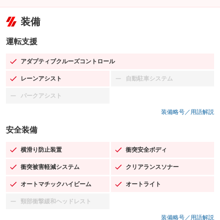
装備
運転支援
アダプティブクルーズコントロール
：装備あり
レーンアシスト
自動駐車システム
：装備あり
：装備なし
パークアシスト
：装備なし
装備略号／用語解説
安全装備
横滑り防止装置
衝突安全ボディ
：装備あり
：装備あり
衝突被害軽減システム
クリアランスソナー
：装備あり
：装備あり
オートマチックハイビーム
オートライト
：装備あり
：装備あり
頸部衝撃緩和ヘッドレスト
：装備なし
装備略号／用語解説